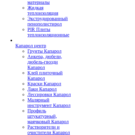
материалы
Жидкая
теплоизоляция
Экструдированный
пенополистирол
PIR Плиты
теплоизоляционные
Капарол центр
Грунты Капарол
Анкера, дюбели,
дюбель-гвозди
Капарол
Клей плиточный
Капарол
Краски Капарол
Лаки Капарол
Лессировки Капарол
Малярный
инструмент Капарол
Профиль
штукатурный,
маячковый Капарол
Растворители и
очистители Капарол