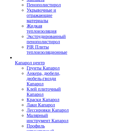
Пенополистирол
Укрывочные и
отражающие
материалы
Жидкая
теплоизоляция
Экструдированный
пенополистирол
PIR Плиты
теплоизоляционные
Капарол центр
Грунты Капарол
Анкера, дюбели,
дюбель-гвозди
Капарол
Клей плиточный
Капарол
Краски Капарол
Лаки Капарол
Лессировки Капарол
Малярный
инструмент Капарол
Профиль