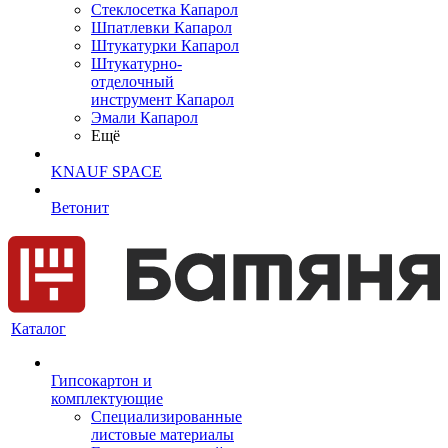
Cтеклосетка Капарол
Шпатлевки Капарол
Штукатурки Капарол
Штукатурно-
отделочный
инструмент Капарол
Эмали Капарол
Ещё
KNAUF SPACE
Ветонит
Каталог
Гипсокартон и
комплектующие
Специализированные
листовые материалы