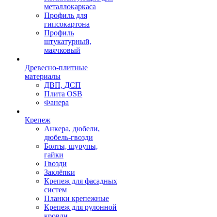
металлокаркаса
Профиль для
гипсокартона
Профиль
штукатурный,
маячковый
Древесно-плитные
материалы
ДВП, ДСП
Плита OSB
Фанера
Крепеж
Анкера, дюбели,
дюбель-гвозди
Болты, шурупы,
гайки
Гвозди
Заклёпки
Крепеж для фасадных
систем
Планки крепежные
Крепеж для рулонной
кровли