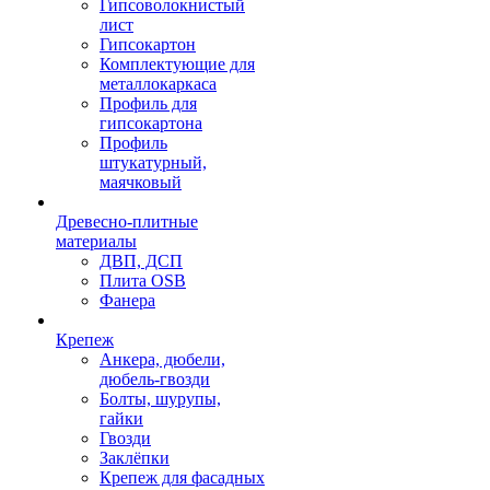
Гипсоволокнистый
лист
Гипсокартон
Комплектующие для
металлокаркаса
Профиль для
гипсокартона
Профиль
штукатурный,
маячковый
Древесно-плитные
материалы
ДВП, ДСП
Плита OSB
Фанера
Крепеж
Анкера, дюбели,
дюбель-гвозди
Болты, шурупы,
гайки
Гвозди
Заклёпки
Крепеж для фасадных