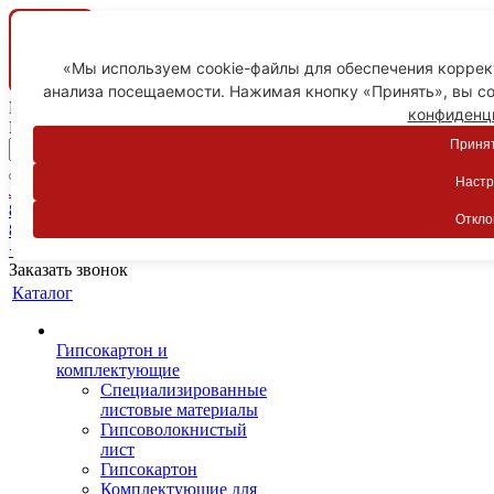
«Мы используем cookie-файлы для обеспечения коррект
анализа посещаемости. Нажимая кнопку «Принять», вы со
Ваш город
конфиденц
Пятигорск
Принят
Настр
Личный кабинет
8-800-775-59-89
Откло
8-800-775-59-89
+7 918 754-83-77
Заказать звонок
Каталог
Гипсокартон и
комплектующие
Специализированные
листовые материалы
Гипсоволокнистый
лист
Гипсокартон
Комплектующие для