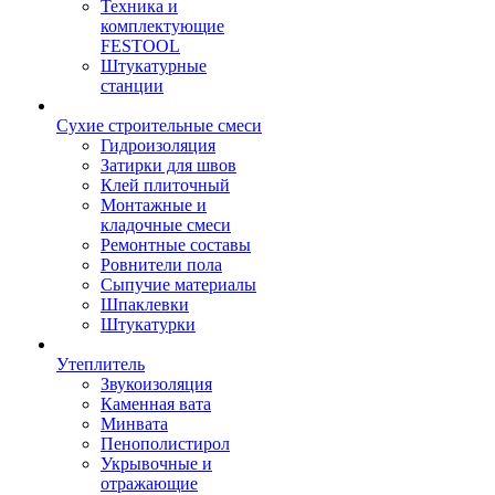
Техника и
комплектующие
FESTOOL
Штукатурные
станции
Сухие строительные смеси
Гидроизоляция
Затирки для швов
Клей плиточный
Монтажные и
кладочные смеси
Ремонтные составы
Ровнители пола
Сыпучие материалы
Шпаклевки
Штукатурки
Утеплитель
Звукоизоляция
Каменная вата
Минвата
Пенополистирол
Укрывочные и
отражающие