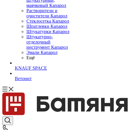
штукатурный,
маячковый Капарол
Растворители и
очистители Капарол
Cтеклосетка Капарол
Шпатлевки Капарол
Штукатурки Капарол
Штукатурно-
отделочный
инструмент Капарол
Эмали Капарол
Ещё
KNAUF SPACE
Ветонит