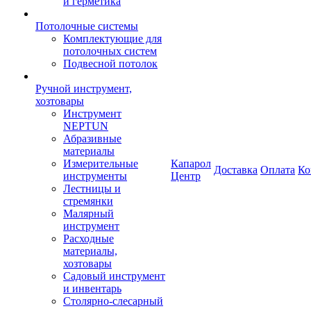
и герметика
Потолочные системы
Комплектующие для
потолочных систем
Подвесной потолок
Ручной инструмент,
хозтовары
Инструмент
NEPTUN
Абразивные
материалы
Измерительные
Капарол
Доставка
Оплата
Ко
инструменты
Центр
Лестницы и
стремянки
Малярный
инструмент
Расходные
материалы,
хозтовары
Садовый инструмент
и инвентарь
Столярно-слесарный