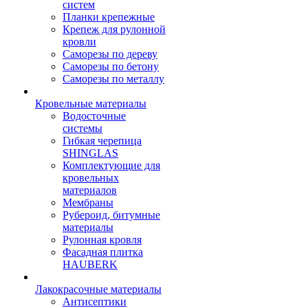
систем
Планки крепежные
Крепеж для рулонной
кровли
Саморезы по дереву
Саморезы по бетону
Саморезы по металлу
Кровельные материалы
Водосточные
системы
Гибкая черепица
SHINGLAS
Комплектующие для
кровельных
материалов
Мембраны
Рубероид, битумные
материалы
Рулонная кровля
Фасадная плитка
HAUBERK
Лакокрасочные материалы
Антисептики