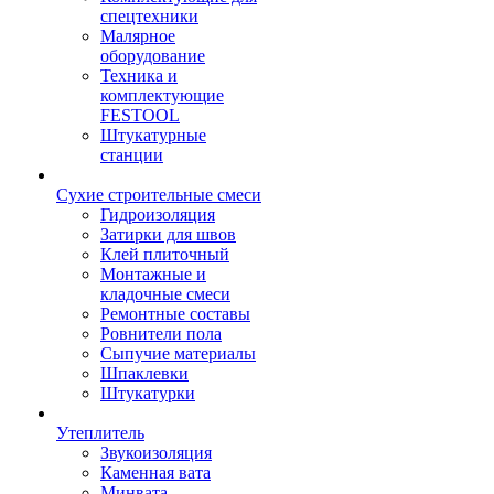
спецтехники
Малярное
оборудование
Техника и
комплектующие
FESTOOL
Штукатурные
станции
Сухие строительные смеси
Гидроизоляция
Затирки для швов
Клей плиточный
Монтажные и
кладочные смеси
Ремонтные составы
Ровнители пола
Сыпучие материалы
Шпаклевки
Штукатурки
Утеплитель
Звукоизоляция
Каменная вата
Минвата