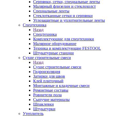
Серпянки, сетки, специальные ленты
Малярный флизелин и стеклохолст
Специальные ленты
Стеклотканные сетки и серпянки
Углозащитные и уплотнительные ленты
Спецтехника
Назад
Спецтехника
Комплектующие для спецтехники
Малярное оборудование
Техника и комплектующие FESTOOL
Штукатурные станции
Сухие строительные смеси
Назад
Сухие строительные смеси
Гидроизоляция
Затирки для швов
Клей плиточный
Монтажные и кладочные смеси
Ремонтные составы
Ровнители пола
Сыпучие материалы
Шпаклевки
Штукатурки
Утеплитель