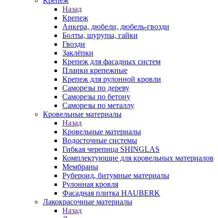
Крепеж
Назад
Крепеж
Анкера, дюбели, дюбель-гвозди
Болты, шурупы, гайки
Гвозди
Заклёпки
Крепеж для фасадных систем
Планки крепежные
Крепеж для рулонной кровли
Саморезы по дереву
Саморезы по бетону
Саморезы по металлу
Кровельные материалы
Назад
Кровельные материалы
Водосточные системы
Гибкая черепица SHINGLAS
Комплектующие для кровельных материалов
Мембраны
Рубероид, битумные материалы
Рулонная кровля
Фасадная плитка HAUBERK
Лакокрасочные материалы
Назад