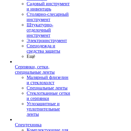
Садовый инструмент
и инвентарь
Столярно-слесарный
инструмент
Штукатурно-
отделочный
инструмент
Электроинструмент
Спецодежда и
средства защиты
Ещё
Серпянки, сетки,
специальные ленты
Малярный флизелин
и стеклохолст
Специальные ленты
Стеклотканные сетки
и серпянки
Углозащитные и
уплотнительные
ленты
Спецтехника
Комплектующие для