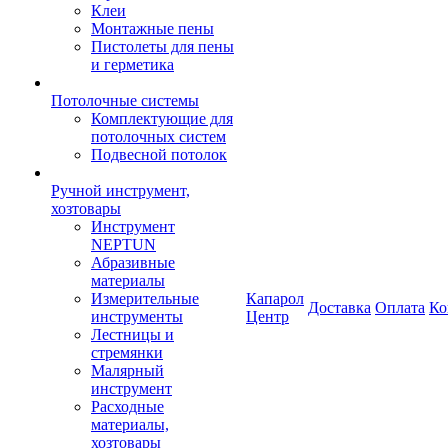
Клеи
Монтажные пены
Пистолеты для пены
и герметика
Потолочные системы
Комплектующие для
потолочных систем
Подвесной потолок
Ручной инструмент,
хозтовары
Инструмент
NEPTUN
Абразивные
материалы
Измерительные
Капарол
Доставка
Оплата
Ко
инструменты
Центр
Лестницы и
стремянки
Малярный
инструмент
Расходные
материалы,
хозтовары