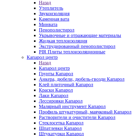
Назад
Утеплитель
Звукоизоляция
Каменная вата
Минвата
Пенополистирол
Укрывочные и отражающие материалы
Жидкая теплоизоляция
Экструдированный пенополистирол
PIR Плиты теплоизоляционные
Капарол центр
Назад
Капарол центр
Грунты Капарол
Анкера, дюбели, дюбель-гвозди Капарол
Клей плиточный Капарол
Краски Капарол
Лаки Капарол
Лессировки Капарол
Малярный инструмент Капарол
Профиль штукатурный, маячковый Капарол
Растворители и очистители Капарол
Cтеклосетка Капарол
Шпатлевки Капарол
Штукатурки Капарол