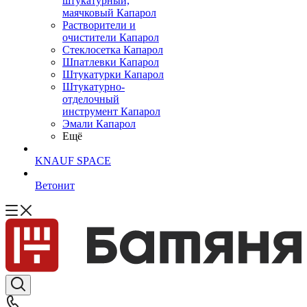
штукатурный,
маячковый Капарол
Растворители и
очистители Капарол
Cтеклосетка Капарол
Шпатлевки Капарол
Штукатурки Капарол
Штукатурно-
отделочный
инструмент Капарол
Эмали Капарол
Ещё
KNAUF SPACE
Ветонит