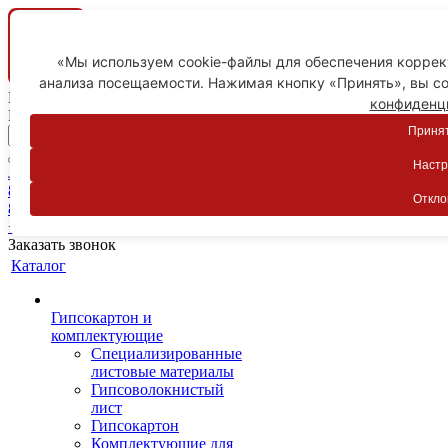
«Мы используем cookie-файлы для обеспечения коррект
анализа посещаемости. Нажимая кнопку «Принять», вы со
Ваш город
конфиденц
Пятигорск
Принят
Настр
Личный кабинет
8-800-775-59-89
Откло
8-800-775-59-89
+7 918 754-83-77
Заказать звонок
Каталог
Гипсокартон и
комплектующие
Специализированные
листовые материалы
Гипсоволокнистый
лист
Гипсокартон
Комплектующие для