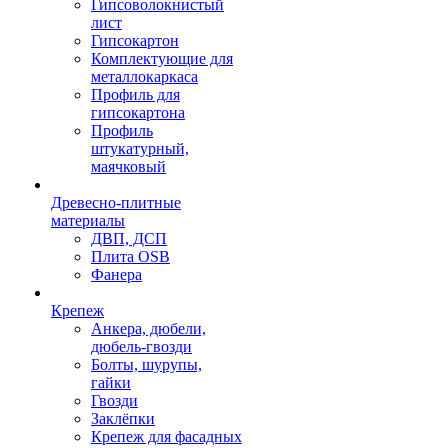
Гипсоволокнистый
лист
Гипсокартон
Комплектующие для
металлокаркаса
Профиль для
гипсокартона
Профиль
штукатурный,
маячковый
Древесно-плитные
материалы
ДВП, ДСП
Плита OSB
Фанера
Крепеж
Анкера, дюбели,
дюбель-гвозди
Болты, шурупы,
гайки
Гвозди
Заклёпки
Крепеж для фасадных