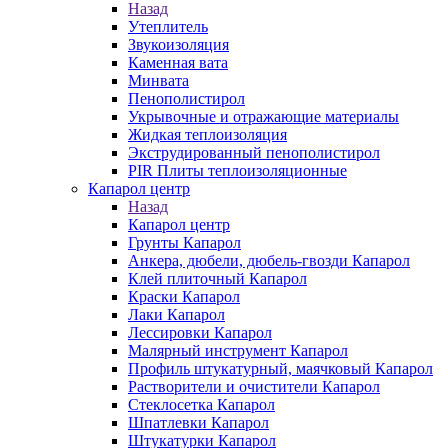
Назад
Утеплитель
Звукоизоляция
Каменная вата
Минвата
Пенополистирол
Укрывочные и отражающие материалы
Жидкая теплоизоляция
Экструдированный пенополистирол
PIR Плиты теплоизоляционные
Капарол центр
Назад
Капарол центр
Грунты Капарол
Анкера, дюбели, дюбель-гвозди Капарол
Клей плиточный Капарол
Краски Капарол
Лаки Капарол
Лессировки Капарол
Малярный инструмент Капарол
Профиль штукатурный, маячковый Капарол
Растворители и очистители Капарол
Cтеклосетка Капарол
Шпатлевки Капарол
Штукатурки Капарол