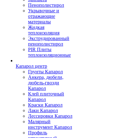
Пенополистирол
Укрывочные и
отражающие
материалы
Жидкая
теплоизоляция
Экструдированный
пенополистирол
PIR Плиты
теплоизоляционные
Капарол центр
Грунты Капарол
Анкера, дюбели,
дюбель-гвозди
Капарол
Клей плиточный
Капарол
Краски Капарол
Лаки Капарол
Лессировки Капарол
Малярный
инструмент Капарол
Профиль