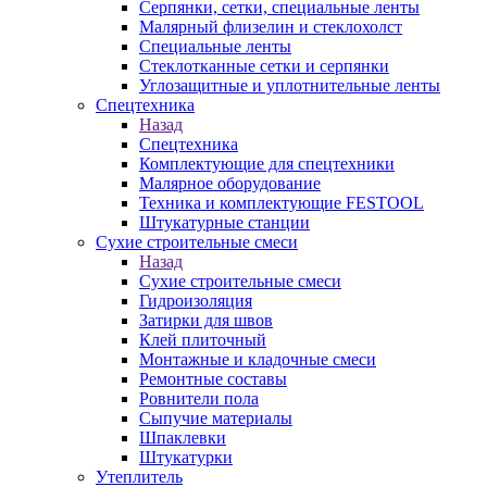
Серпянки, сетки, специальные ленты
Малярный флизелин и стеклохолст
Специальные ленты
Стеклотканные сетки и серпянки
Углозащитные и уплотнительные ленты
Спецтехника
Назад
Спецтехника
Комплектующие для спецтехники
Малярное оборудование
Техника и комплектующие FESTOOL
Штукатурные станции
Сухие строительные смеси
Назад
Сухие строительные смеси
Гидроизоляция
Затирки для швов
Клей плиточный
Монтажные и кладочные смеси
Ремонтные составы
Ровнители пола
Сыпучие материалы
Шпаклевки
Штукатурки
Утеплитель