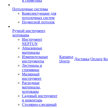
и герметика
Потолочные системы
Комплектующие для
потолочных систем
Подвесной потолок
Ручной инструмент,
хозтовары
Инструмент
NEPTUN
Абразивные
материалы
Измерительные
Капарол
Доставка
Оплата
Ко
инструменты
Центр
Лестницы и
стремянки
Малярный
инструмент
Расходные
материалы,
хозтовары
Садовый инструмент
и инвентарь
Столярно-слесарный