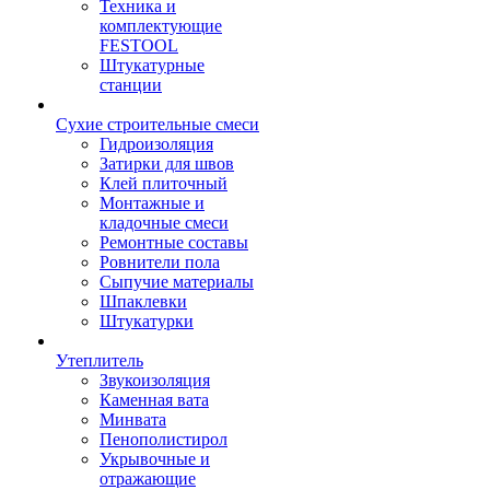
Техника и
комплектующие
FESTOOL
Штукатурные
станции
Сухие строительные смеси
Гидроизоляция
Затирки для швов
Клей плиточный
Монтажные и
кладочные смеси
Ремонтные составы
Ровнители пола
Сыпучие материалы
Шпаклевки
Штукатурки
Утеплитель
Звукоизоляция
Каменная вата
Минвата
Пенополистирол
Укрывочные и
отражающие