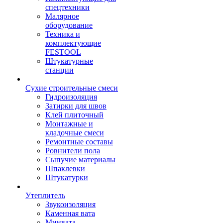
спецтехники
Малярное
оборудование
Техника и
комплектующие
FESTOOL
Штукатурные
станции
Сухие строительные смеси
Гидроизоляция
Затирки для швов
Клей плиточный
Монтажные и
кладочные смеси
Ремонтные составы
Ровнители пола
Сыпучие материалы
Шпаклевки
Штукатурки
Утеплитель
Звукоизоляция
Каменная вата
Минвата