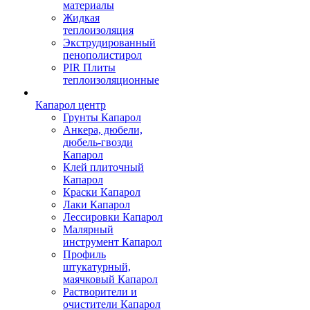
материалы
Жидкая
теплоизоляция
Экструдированный
пенополистирол
PIR Плиты
теплоизоляционные
Капарол центр
Грунты Капарол
Анкера, дюбели,
дюбель-гвозди
Капарол
Клей плиточный
Капарол
Краски Капарол
Лаки Капарол
Лессировки Капарол
Малярный
инструмент Капарол
Профиль
штукатурный,
маячковый Капарол
Растворители и
очистители Капарол