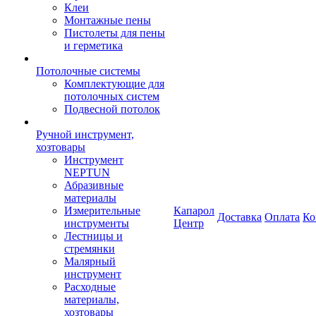
Клеи
Монтажные пены
Пистолеты для пены
и герметика
Потолочные системы
Комплектующие для
потолочных систем
Подвесной потолок
Ручной инструмент,
хозтовары
Инструмент
NEPTUN
Абразивные
материалы
Измерительные
Капарол
Доставка
Оплата
Ко
инструменты
Центр
Лестницы и
стремянки
Малярный
инструмент
Расходные
материалы,
хозтовары