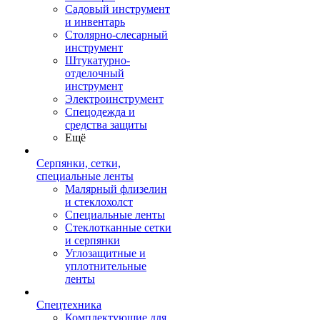
Садовый инструмент
и инвентарь
Столярно-слесарный
инструмент
Штукатурно-
отделочный
инструмент
Электроинструмент
Спецодежда и
средства защиты
Ещё
Серпянки, сетки,
специальные ленты
Малярный флизелин
и стеклохолст
Специальные ленты
Стеклотканные сетки
и серпянки
Углозащитные и
уплотнительные
ленты
Спецтехника
Комплектующие для