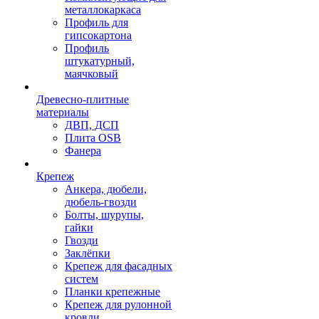
металлокаркаса
Профиль для
гипсокартона
Профиль
штукатурный,
маячковый
Древесно-плитные
материалы
ДВП, ДСП
Плита OSB
Фанера
Крепеж
Анкера, дюбели,
дюбель-гвозди
Болты, шурупы,
гайки
Гвозди
Заклёпки
Крепеж для фасадных
систем
Планки крепежные
Крепеж для рулонной
кровли