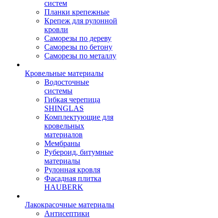
систем
Планки крепежные
Крепеж для рулонной
кровли
Саморезы по дереву
Саморезы по бетону
Саморезы по металлу
Кровельные материалы
Водосточные
системы
Гибкая черепица
SHINGLAS
Комплектующие для
кровельных
материалов
Мембраны
Рубероид, битумные
материалы
Рулонная кровля
Фасадная плитка
HAUBERK
Лакокрасочные материалы
Антисептики