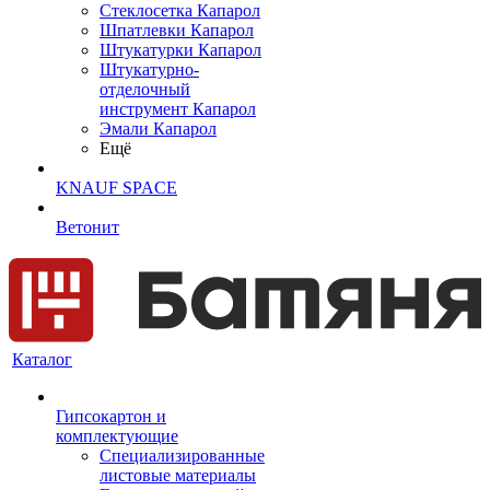
Cтеклосетка Капарол
Шпатлевки Капарол
Штукатурки Капарол
Штукатурно-
отделочный
инструмент Капарол
Эмали Капарол
Ещё
KNAUF SPACE
Ветонит
Каталог
Гипсокартон и
комплектующие
Специализированные
листовые материалы