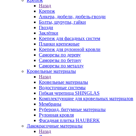
Крепеж
Назад
Крепеж
Анкера, дюбели, дюбель-гвозди
Болты, шурупы, гайки
Гвозди
Заклёпки
Крепеж для фасадных систем
Планки крепежные
Крепеж для рулонной кровли
Саморезы по дереву
Саморезы по бетону
Саморезы по металлу
Кровельные материалы
Назад
Кровельные материалы
Водосточные системы
Гибкая черепица SHINGLAS
Комплектующие для кровельных материалов
Мембраны
Рубероид, битумные материалы
Рулонная кровля
Фасадная плитка HAUBERK
Лакокрасочные материалы
Назад