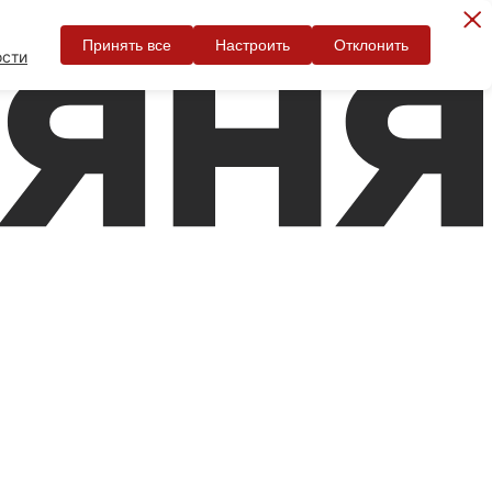
Принять все
Настроить
Отклонить
ости