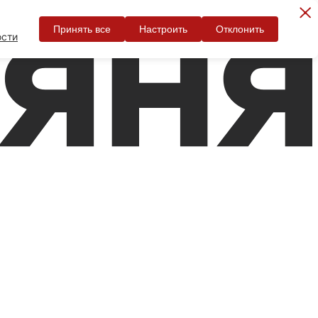
Принять все
Настроить
Отклонить
ости