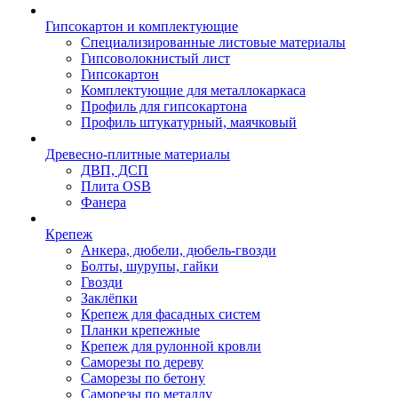
Гипсокартон и комплектующие
Специализированные листовые материалы
Гипсоволокнистый лист
Гипсокартон
Комплектующие для металлокаркаса
Профиль для гипсокартона
Профиль штукатурный, маячковый
Древесно-плитные материалы
ДВП, ДСП
Плита OSB
Фанера
Крепеж
Анкера, дюбели, дюбель-гвозди
Болты, шурупы, гайки
Гвозди
Заклёпки
Крепеж для фасадных систем
Планки крепежные
Крепеж для рулонной кровли
Саморезы по дереву
Саморезы по бетону
Саморезы по металлу