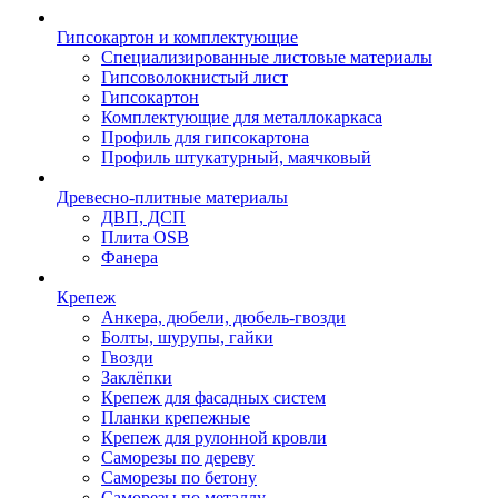
Гипсокартон и комплектующие
Специализированные листовые материалы
Гипсоволокнистый лист
Гипсокартон
Комплектующие для металлокаркаса
Профиль для гипсокартона
Профиль штукатурный, маячковый
Древесно-плитные материалы
ДВП, ДСП
Плита OSB
Фанера
Крепеж
Анкера, дюбели, дюбель-гвозди
Болты, шурупы, гайки
Гвозди
Заклёпки
Крепеж для фасадных систем
Планки крепежные
Крепеж для рулонной кровли
Саморезы по дереву
Саморезы по бетону
Саморезы по металлу