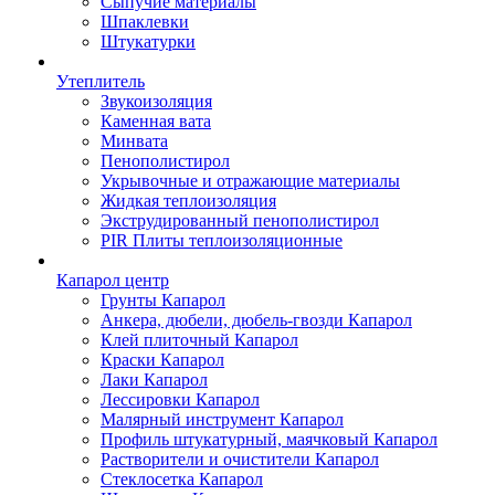
Сыпучие материалы
Шпаклевки
Штукатурки
Утеплитель
Звукоизоляция
Каменная вата
Минвата
Пенополистирол
Укрывочные и отражающие материалы
Жидкая теплоизоляция
Экструдированный пенополистирол
PIR Плиты теплоизоляционные
Капарол центр
Грунты Капарол
Анкера, дюбели, дюбель-гвозди Капарол
Клей плиточный Капарол
Краски Капарол
Лаки Капарол
Лессировки Капарол
Малярный инструмент Капарол
Профиль штукатурный, маячковый Капарол
Растворители и очистители Капарол
Cтеклосетка Капарол