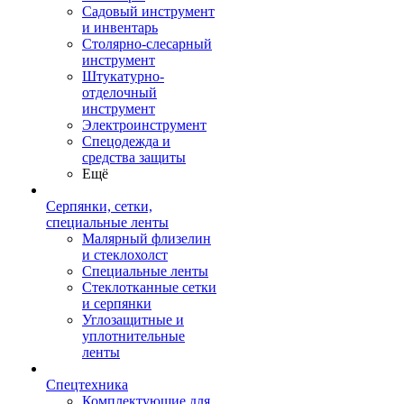
Садовый инструмент
и инвентарь
Столярно-слесарный
инструмент
Штукатурно-
отделочный
инструмент
Электроинструмент
Спецодежда и
средства защиты
Ещё
Серпянки, сетки,
специальные ленты
Малярный флизелин
и стеклохолст
Специальные ленты
Стеклотканные сетки
и серпянки
Углозащитные и
уплотнительные
ленты
Спецтехника
Комплектующие для