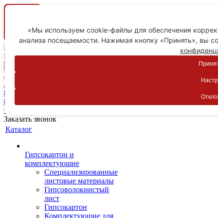
«Мы используем cookie-файлы для обеспечения коррект
анализа посещаемости. Нажимая кнопку «Принять», вы со
Ваш город
конфиденц
Пятигорск
Принят
Настр
Личный кабинет
8-800-775-59-89
Откло
8-800-775-59-89
+7 918 754-83-77
Заказать звонок
Каталог
Гипсокартон и
комплектующие
Специализированные
листовые материалы
Гипсоволокнистый
лист
Гипсокартон
Комплектующие для