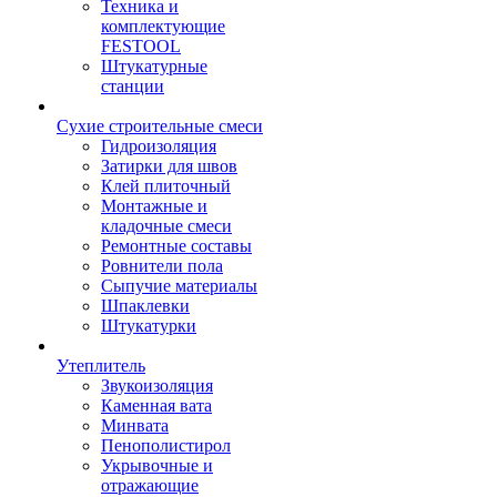
Техника и
комплектующие
FESTOOL
Штукатурные
станции
Сухие строительные смеси
Гидроизоляция
Затирки для швов
Клей плиточный
Монтажные и
кладочные смеси
Ремонтные составы
Ровнители пола
Сыпучие материалы
Шпаклевки
Штукатурки
Утеплитель
Звукоизоляция
Каменная вата
Минвата
Пенополистирол
Укрывочные и
отражающие