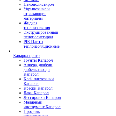
Пенополистирол
Укрывочные и
отражающие
материалы
Жидкая
теплоизоляция
Экструдированный
пенополистирол
PIR Плиты
теплоизоляционные
Капарол центр
Грунты Капарол
Анкера, дюбели,
дюбель-гвозди
Капарол
Клей плиточный
Капарол
Краски Капарол
Лаки Капарол
Лессировки Капарол
Малярный
инструмент Капарол
Профиль