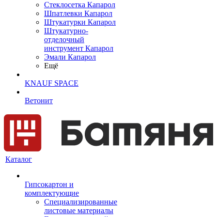
Cтеклосетка Капарол
Шпатлевки Капарол
Штукатурки Капарол
Штукатурно-
отделочный
инструмент Капарол
Эмали Капарол
Ещё
KNAUF SPACE
Ветонит
Каталог
Гипсокартон и
комплектующие
Специализированные
листовые материалы