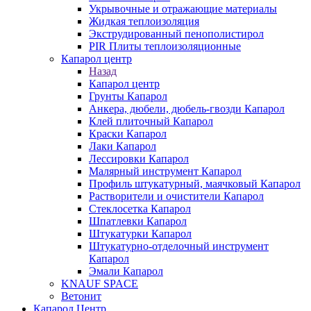
Укрывочные и отражающие материалы
Жидкая теплоизоляция
Экструдированный пенополистирол
PIR Плиты теплоизоляционные
Капарол центр
Назад
Капарол центр
Грунты Капарол
Анкера, дюбели, дюбель-гвозди Капарол
Клей плиточный Капарол
Краски Капарол
Лаки Капарол
Лессировки Капарол
Малярный инструмент Капарол
Профиль штукатурный, маячковый Капарол
Растворители и очистители Капарол
Cтеклосетка Капарол
Шпатлевки Капарол
Штукатурки Капарол
Штукатурно-отделочный инструмент
Капарол
Эмали Капарол
KNAUF SPACE
Ветонит
Капарол Центр