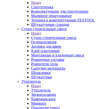
Назад
Спецтехника
Комплектующие для спецтехники
Малярное оборудование
Техника и комплектующие FESTOOL
Штукатурные станции
Сухие строительные смеси
Назад
Сухие строительные смеси
Гидроизоляция
Затирки для швов
Клей плиточный
Монтажные и кладочные смеси
Ремонтные составы
Ровнители пола
Сыпучие материалы
Шпаклевки
Штукатурки
Утеплитель
Назад
Утеплитель
Звукоизоляция
Каменная вата
Минвата
Пенополистирол