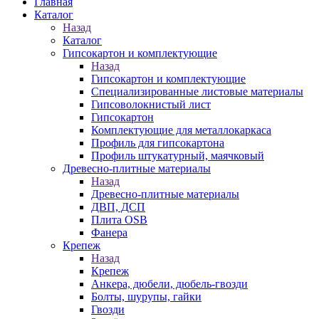
Главная
Каталог
Назад
Каталог
Гипсокартон и комплектующие
Назад
Гипсокартон и комплектующие
Специализированные листовые материалы
Гипсоволокнистый лист
Гипсокартон
Комплектующие для металлокаркаса
Профиль для гипсокартона
Профиль штукатурный, маячковый
Древесно-плитные материалы
Назад
Древесно-плитные материалы
ДВП, ДСП
Плита OSB
Фанера
Крепеж
Назад
Крепеж
Анкера, дюбели, дюбель-гвозди
Болты, шурупы, гайки
Гвозди