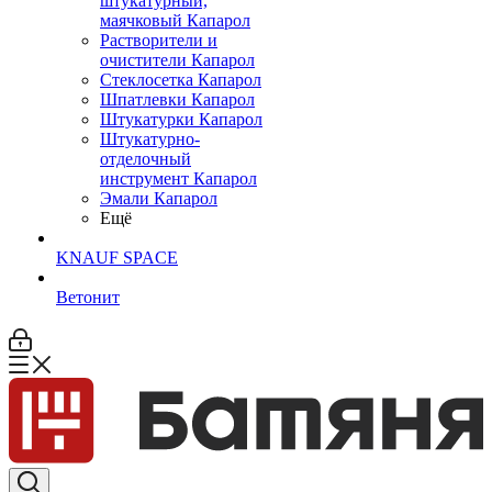
штукатурный,
маячковый Капарол
Растворители и
очистители Капарол
Cтеклосетка Капарол
Шпатлевки Капарол
Штукатурки Капарол
Штукатурно-
отделочный
инструмент Капарол
Эмали Капарол
Ещё
KNAUF SPACE
Ветонит