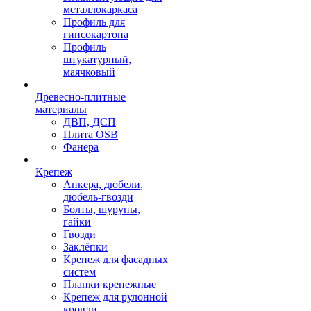
металлокаркаса
Профиль для
гипсокартона
Профиль
штукатурный,
маячковый
Древесно-плитные
материалы
ДВП, ДСП
Плита OSB
Фанера
Крепеж
Анкера, дюбели,
дюбель-гвозди
Болты, шурупы,
гайки
Гвозди
Заклёпки
Крепеж для фасадных
систем
Планки крепежные
Крепеж для рулонной
кровли