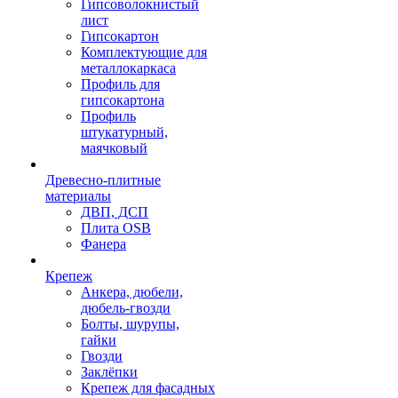
Гипсоволокнистый
лист
Гипсокартон
Комплектующие для
металлокаркаса
Профиль для
гипсокартона
Профиль
штукатурный,
маячковый
Древесно-плитные
материалы
ДВП, ДСП
Плита OSB
Фанера
Крепеж
Анкера, дюбели,
дюбель-гвозди
Болты, шурупы,
гайки
Гвозди
Заклёпки
Крепеж для фасадных