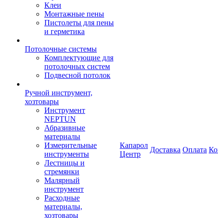
Клеи
Монтажные пены
Пистолеты для пены
и герметика
Потолочные системы
Комплектующие для
потолочных систем
Подвесной потолок
Ручной инструмент,
хозтовары
Инструмент
NEPTUN
Абразивные
материалы
Измерительные
Капарол
Доставка
Оплата
Ко
инструменты
Центр
Лестницы и
стремянки
Малярный
инструмент
Расходные
материалы,
хозтовары