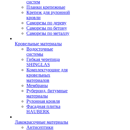
систем
Планки крепежные
Крепеж для рулонной
кровли
Саморезы по дереву
Саморезы по бетону
Саморезы по металлу
Кровельные материалы
Водосточные
системы
Гибкая черепица
SHINGLAS
Комплектующие для
кровельных
материалов
Мембраны
Рубероид, битумные
материалы
Рулонная кровля
Фасадная плитка
HAUBERK
Лакокрасочные материалы
Антисептики