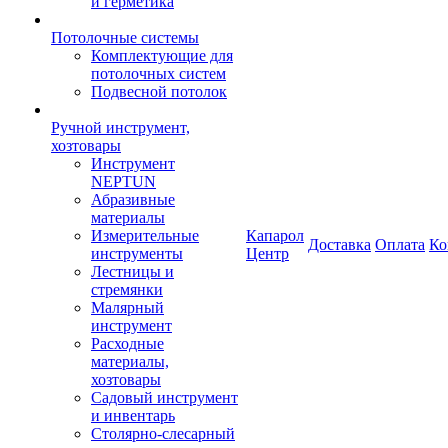
и герметика
Потолочные системы
Комплектующие для
потолочных систем
Подвесной потолок
Ручной инструмент,
хозтовары
Инструмент
NEPTUN
Абразивные
материалы
Измерительные
Капарол
Доставка
Оплата
Ко
инструменты
Центр
Лестницы и
стремянки
Малярный
инструмент
Расходные
материалы,
хозтовары
Садовый инструмент
и инвентарь
Столярно-слесарный