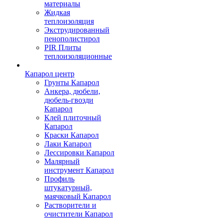
материалы
Жидкая
теплоизоляция
Экструдированный
пенополистирол
PIR Плиты
теплоизоляционные
Капарол центр
Грунты Капарол
Анкера, дюбели,
дюбель-гвозди
Капарол
Клей плиточный
Капарол
Краски Капарол
Лаки Капарол
Лессировки Капарол
Малярный
инструмент Капарол
Профиль
штукатурный,
маячковый Капарол
Растворители и
очистители Капарол