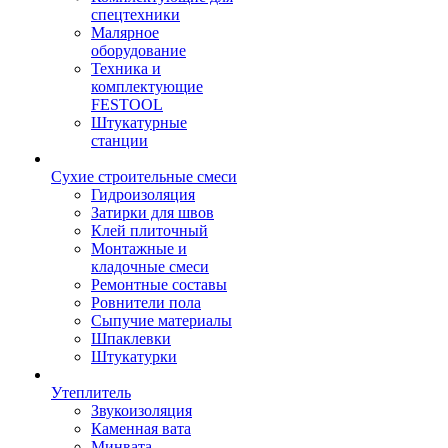
спецтехники
Малярное
оборудование
Техника и
комплектующие
FESTOOL
Штукатурные
станции
Сухие строительные смеси
Гидроизоляция
Затирки для швов
Клей плиточный
Монтажные и
кладочные смеси
Ремонтные составы
Ровнители пола
Сыпучие материалы
Шпаклевки
Штукатурки
Утеплитель
Звукоизоляция
Каменная вата
Минвата