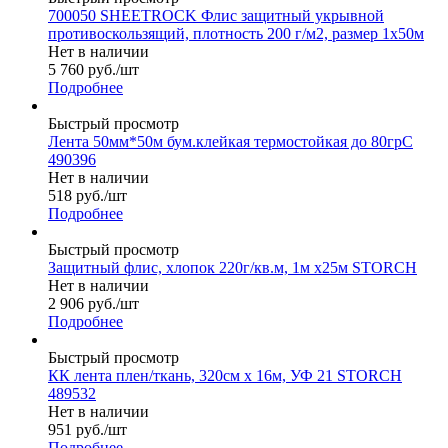
700050 SHEETROCK Флис защитный укрывной
противоскользящий, плотность 200 г/м2, размер 1х50м
Нет в наличии
5 760
руб.
/шт
Подробнее
Быстрый просмотр
Лента 50мм*50м бум.клейкая термостойкая до 80грС
490396
Нет в наличии
518
руб.
/шт
Подробнее
Быстрый просмотр
Защитный флис, хлопок 220г/кв.м, 1м х25м STORCH
Нет в наличии
2 906
руб.
/шт
Подробнее
Быстрый просмотр
КК лента плен/ткань, 320см х 16м, УФ 21 STORCH
489532
Нет в наличии
951
руб.
/шт
Подробнее