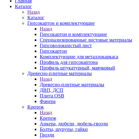
Главная
Каталог
Назад
Каталог
Гипсокартон и комплектующие
Назад
Гипсокартон и комплектующие
Специализированные листовые материалы
Гипсоволокнистый лист
Гипсокартон
Комплектующие для металлокаркаса
Профиль для гипсокартона
Профиль штукатурный, маячковый
Древесно-плитные материалы
Назад
Древесно-плитные материалы
ДВП, ДСП
Плита OSB
Фанера
Крепеж
Назад
Крепеж
Анкера, дюбели, дюбель-гвозди
Болты, шурупы, гайки
Гвозди