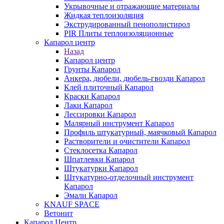
Укрывочные и отражающие материалы
Жидкая теплоизоляция
Экструдированный пенополистирол
PIR Плиты теплоизоляционные
Капарол центр
Назад
Капарол центр
Грунты Капарол
Анкера, дюбели, дюбель-гвозди Капарол
Клей плиточный Капарол
Краски Капарол
Лаки Капарол
Лессировки Капарол
Малярный инструмент Капарол
Профиль штукатурный, маячковый Капарол
Растворители и очистители Капарол
Cтеклосетка Капарол
Шпатлевки Капарол
Штукатурки Капарол
Штукатурно-отделочный инструмент
Капарол
Эмали Капарол
KNAUF SPACE
Ветонит
Капарол Центр