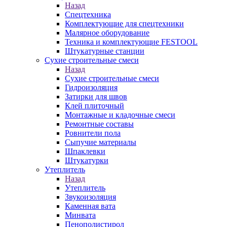
Назад
Спецтехника
Комплектующие для спецтехники
Малярное оборудование
Техника и комплектующие FESTOOL
Штукатурные станции
Сухие строительные смеси
Назад
Сухие строительные смеси
Гидроизоляция
Затирки для швов
Клей плиточный
Монтажные и кладочные смеси
Ремонтные составы
Ровнители пола
Сыпучие материалы
Шпаклевки
Штукатурки
Утеплитель
Назад
Утеплитель
Звукоизоляция
Каменная вата
Минвата
Пенополистирол