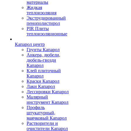
материалы
Жидкая
теплоизоляция
Экструдированный
пенополистирол
PIR Плиты
теплоизоляционные
Капарол центр
Грунты Капарол
Анкера, дюбели,
дюбель-гвозди
Капарол
Клей плиточный
Капарол
Краски Капарол
Лаки Капарол
Лессировки Капарол
Малярный
инструмент Капарол
Профиль
штукатурный,
маячковый Капарол
Растворители и
очистители Капарол