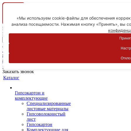
«Мы используем cookie-файлы для обеспечения коррект
анализа посещаемости. Нажимая кнопку «Принять», вы со
Ваш город
конфиденц
Пятигорск
Принят
Настр
Личный кабинет
8-800-775-59-89
Откло
8-800-775-59-89
+7 918 754-83-77
Заказать звонок
Каталог
Гипсокартон и
комплектующие
Специализированные
листовые материалы
Гипсоволокнистый
лист
Гипсокартон
Комплектующие для