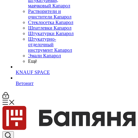
штукатурный,
маячковый Капарол
Растворители и
очистители Капарол
Cтеклосетка Капарол
Шпатлевки Капарол
Штукатурки Капарол
Штукатурно-
отделочный
инструмент Капарол
Эмали Капарол
Ещё
KNAUF SPACE
Ветонит