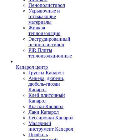
Пенополистирол
Укрывочные и
отражающие
материалы
Жидкая
теплоизоляция
Экструдированный
пенополистирол
PIR Плиты
теплоизоляционные
Капарол центр
Грунты Капарол
Анкера, дюбели,
дюбель-гвозди
Капарол
Клей плиточный
Капарол
Краски Капарол
Лаки Капарол
Лессировки Капарол
Малярный
инструмент Капарол
Профиль