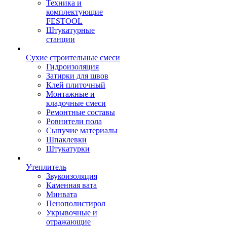
Техника и
комплектующие
FESTOOL
Штукатурные
станции
Сухие строительные смеси
Гидроизоляция
Затирки для швов
Клей плиточный
Монтажные и
кладочные смеси
Ремонтные составы
Ровнители пола
Сыпучие материалы
Шпаклевки
Штукатурки
Утеплитель
Звукоизоляция
Каменная вата
Минвата
Пенополистирол
Укрывочные и
отражающие