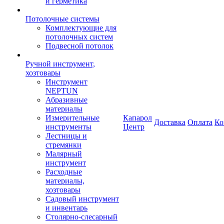
и герметика
Потолочные системы
Комплектующие для
потолочных систем
Подвесной потолок
Ручной инструмент,
хозтовары
Инструмент
NEPTUN
Абразивные
материалы
Измерительные
Капарол
Доставка
Оплата
Ко
инструменты
Центр
Лестницы и
стремянки
Малярный
инструмент
Расходные
материалы,
хозтовары
Садовый инструмент
и инвентарь
Столярно-слесарный