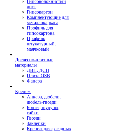
Гипсоволокнистый
лист
Гипсокартон
Комплектующие для
металлокаркаса
Профиль для
гипсокартона
Профиль
штукатурный,
маячковый
Древесно-плитные
материалы
ДВП, ДСП
Плита OSB
Фанера
Крепеж
Анкера, дюбели,
дюбель-гвозди
Болты, шурупы,
гайки
Гвозди
Заклёпки
Крепеж для фасадных