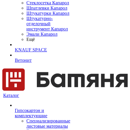
Cтеклосетка Капарол
Шпатлевки Капарол
Штукатурки Капарол
Штукатурно-
отделочный
инструмент Капарол
Эмали Капарол
Ещё
KNAUF SPACE
Ветонит
Каталог
Гипсокартон и
комплектующие
Специализированные
листовые материалы