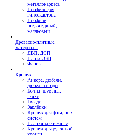
металлокаркаса
Профиль для
гипсокартона
Профиль
штукатурный,
маячковый
Древесно-плитные
материалы
ДВП, ДСП
Плита OSB
Фанера
Крепеж
Анкера, дюбели,
дюбель-гвозди
Болты, шурупы,
гайки
Гвозди
Заклёпки
Крепеж для фасадных
систем
Планки крепежные
Крепеж для рулонной
кровли