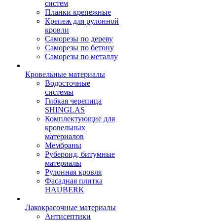
систем
Планки крепежные
Крепеж для рулонной
кровли
Саморезы по дереву
Саморезы по бетону
Саморезы по металлу
Кровельные материалы
Водосточные
системы
Гибкая черепица
SHINGLAS
Комплектующие для
кровельных
материалов
Мембраны
Рубероид, битумные
материалы
Рулонная кровля
Фасадная плитка
HAUBERK
Лакокрасочные материалы
Антисептики