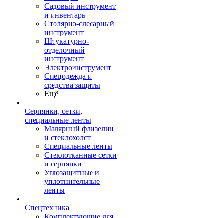
Садовый инструмент
и инвентарь
Столярно-слесарный
инструмент
Штукатурно-
отделочный
инструмент
Электроинструмент
Спецодежда и
средства защиты
Ещё
Серпянки, сетки,
специальные ленты
Малярный флизелин
и стеклохолст
Специальные ленты
Стеклотканные сетки
и серпянки
Углозащитные и
уплотнительные
ленты
Спецтехника
Комплектующие для