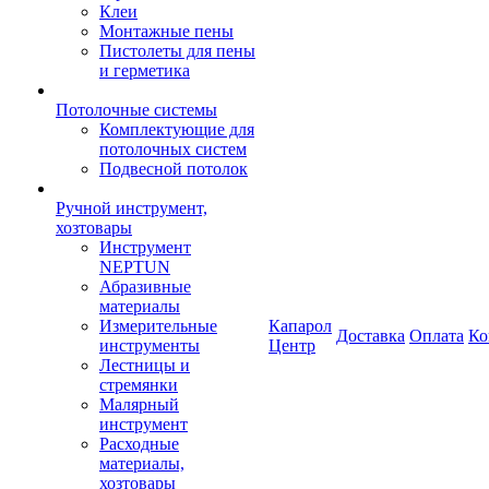
Клеи
Монтажные пены
Пистолеты для пены
и герметика
Потолочные системы
Комплектующие для
потолочных систем
Подвесной потолок
Ручной инструмент,
хозтовары
Инструмент
NEPTUN
Абразивные
материалы
Измерительные
Капарол
Доставка
Оплата
Ко
инструменты
Центр
Лестницы и
стремянки
Малярный
инструмент
Расходные
материалы,
хозтовары