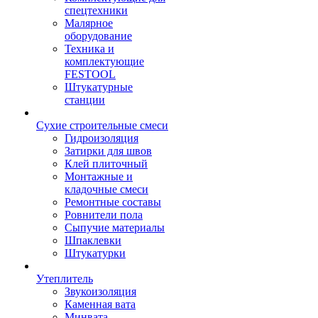
спецтехники
Малярное
оборудование
Техника и
комплектующие
FESTOOL
Штукатурные
станции
Сухие строительные смеси
Гидроизоляция
Затирки для швов
Клей плиточный
Монтажные и
кладочные смеси
Ремонтные составы
Ровнители пола
Сыпучие материалы
Шпаклевки
Штукатурки
Утеплитель
Звукоизоляция
Каменная вата
Минвата