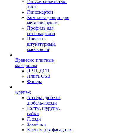
Гипсоволокнистый
лист
Гипсокартон
Комплектующие для
металлокаркаса
Профиль для
гипсокартона
Профиль
штукатурный,
маячковый
Древесно-плитные
материалы
ДВП, ДСП
Плита OSB
Фанера
Крепеж
Анкера, дюбели,
дюбель-гвозди
Болты, шурупы,
гайки
Гвозди
Заклёпки
Крепеж для фасадных