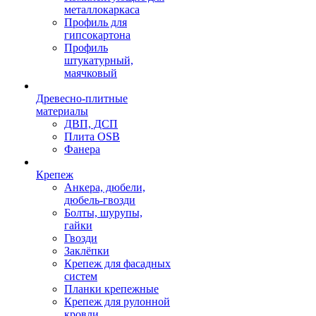
металлокаркаса
Профиль для
гипсокартона
Профиль
штукатурный,
маячковый
Древесно-плитные
материалы
ДВП, ДСП
Плита OSB
Фанера
Крепеж
Анкера, дюбели,
дюбель-гвозди
Болты, шурупы,
гайки
Гвозди
Заклёпки
Крепеж для фасадных
систем
Планки крепежные
Крепеж для рулонной
кровли