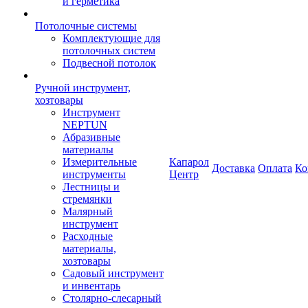
и герметика
Потолочные системы
Комплектующие для
потолочных систем
Подвесной потолок
Ручной инструмент,
хозтовары
Инструмент
NEPTUN
Абразивные
материалы
Измерительные
Капарол
Доставка
Оплата
Ко
инструменты
Центр
Лестницы и
стремянки
Малярный
инструмент
Расходные
материалы,
хозтовары
Садовый инструмент
и инвентарь
Столярно-слесарный