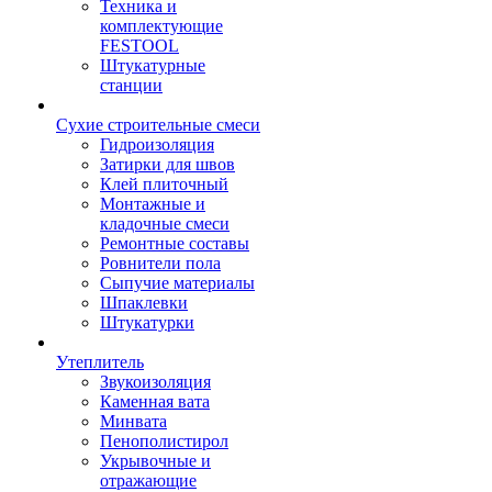
Техника и
комплектующие
FESTOOL
Штукатурные
станции
Сухие строительные смеси
Гидроизоляция
Затирки для швов
Клей плиточный
Монтажные и
кладочные смеси
Ремонтные составы
Ровнители пола
Сыпучие материалы
Шпаклевки
Штукатурки
Утеплитель
Звукоизоляция
Каменная вата
Минвата
Пенополистирол
Укрывочные и
отражающие