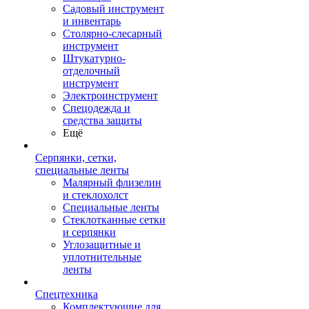
Садовый инструмент
и инвентарь
Столярно-слесарный
инструмент
Штукатурно-
отделочный
инструмент
Электроинструмент
Спецодежда и
средства защиты
Ещё
Серпянки, сетки,
специальные ленты
Малярный флизелин
и стеклохолст
Специальные ленты
Стеклотканные сетки
и серпянки
Углозащитные и
уплотнительные
ленты
Спецтехника
Комплектующие для