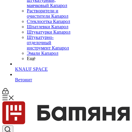
штукатурный,
маячковый Капарол
Растворители и
очистители Капарол
Cтеклосетка Капарол
Шпатлевки Капарол
Штукатурки Капарол
Штукатурно-
отделочный
инструмент Капарол
Эмали Капарол
Ещё
KNAUF SPACE
Ветонит