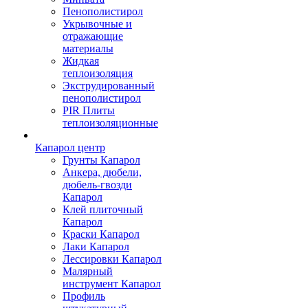
Пенополистирол
Укрывочные и
отражающие
материалы
Жидкая
теплоизоляция
Экструдированный
пенополистирол
PIR Плиты
теплоизоляционные
Капарол центр
Грунты Капарол
Анкера, дюбели,
дюбель-гвозди
Капарол
Клей плиточный
Капарол
Краски Капарол
Лаки Капарол
Лессировки Капарол
Малярный
инструмент Капарол
Профиль