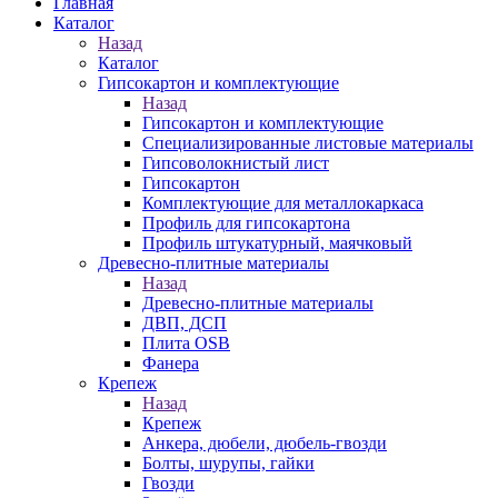
Главная
Каталог
Назад
Каталог
Гипсокартон и комплектующие
Назад
Гипсокартон и комплектующие
Специализированные листовые материалы
Гипсоволокнистый лист
Гипсокартон
Комплектующие для металлокаркаса
Профиль для гипсокартона
Профиль штукатурный, маячковый
Древесно-плитные материалы
Назад
Древесно-плитные материалы
ДВП, ДСП
Плита OSB
Фанера
Крепеж
Назад
Крепеж
Анкера, дюбели, дюбель-гвозди
Болты, шурупы, гайки
Гвозди