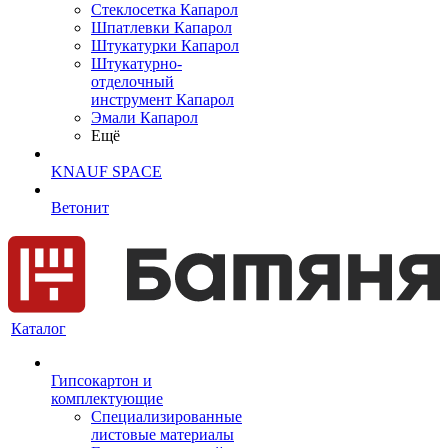
Cтеклосетка Капарол
Шпатлевки Капарол
Штукатурки Капарол
Штукатурно-
отделочный
инструмент Капарол
Эмали Капарол
Ещё
KNAUF SPACE
Ветонит
Каталог
Гипсокартон и
комплектующие
Специализированные
листовые материалы