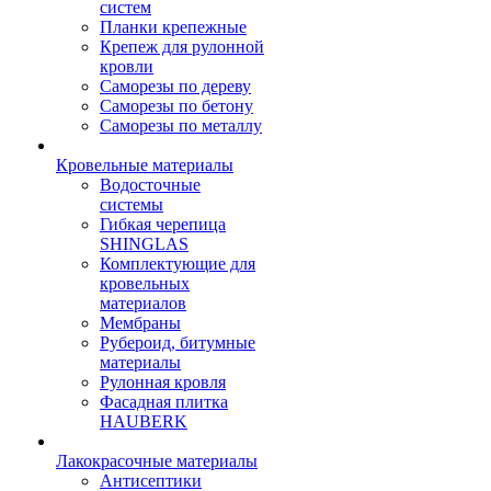
систем
Планки крепежные
Крепеж для рулонной
кровли
Саморезы по дереву
Саморезы по бетону
Саморезы по металлу
Кровельные материалы
Водосточные
системы
Гибкая черепица
SHINGLAS
Комплектующие для
кровельных
материалов
Мембраны
Рубероид, битумные
материалы
Рулонная кровля
Фасадная плитка
HAUBERK
Лакокрасочные материалы
Антисептики