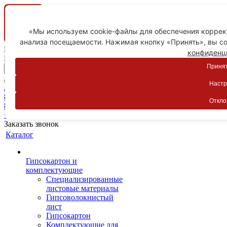
«Мы используем cookie-файлы для обеспечения коррект
анализа посещаемости. Нажимая кнопку «Принять», вы со
Ваш город
конфиденц
Пятигорск
Принят
Настр
Личный кабинет
8-800-775-59-89
Откло
8-800-775-59-89
+7 918 754-83-77
Заказать звонок
Каталог
Гипсокартон и
комплектующие
Специализированные
листовые материалы
Гипсоволокнистый
лист
Гипсокартон
Комплектующие для