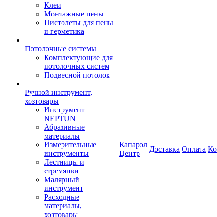
Клеи
Монтажные пены
Пистолеты для пены
и герметика
Потолочные системы
Комплектующие для
потолочных систем
Подвесной потолок
Ручной инструмент,
хозтовары
Инструмент
NEPTUN
Абразивные
материалы
Измерительные
Капарол
Доставка
Оплата
Ко
инструменты
Центр
Лестницы и
стремянки
Малярный
инструмент
Расходные
материалы,
хозтовары