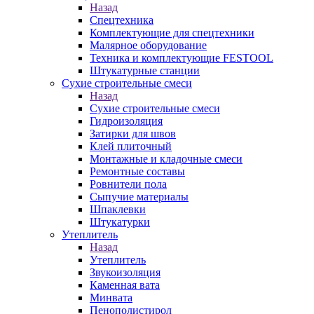
Назад
Спецтехника
Комплектующие для спецтехники
Малярное оборудование
Техника и комплектующие FESTOOL
Штукатурные станции
Сухие строительные смеси
Назад
Сухие строительные смеси
Гидроизоляция
Затирки для швов
Клей плиточный
Монтажные и кладочные смеси
Ремонтные составы
Ровнители пола
Сыпучие материалы
Шпаклевки
Штукатурки
Утеплитель
Назад
Утеплитель
Звукоизоляция
Каменная вата
Минвата
Пенополистирол