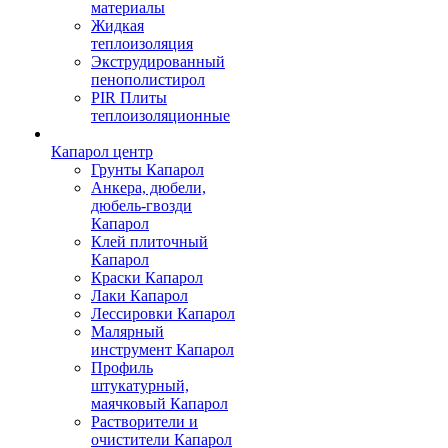
материалы
Жидкая
теплоизоляция
Экструдированный
пенополистирол
PIR Плиты
теплоизоляционные
Капарол центр
Грунты Капарол
Анкера, дюбели,
дюбель-гвозди
Капарол
Клей плиточный
Капарол
Краски Капарол
Лаки Капарол
Лессировки Капарол
Малярный
инструмент Капарол
Профиль
штукатурный,
маячковый Капарол
Растворители и
очистители Капарол