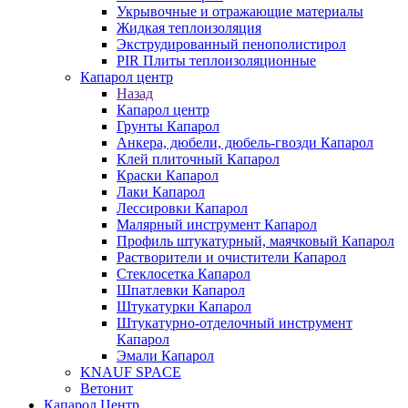
Укрывочные и отражающие материалы
Жидкая теплоизоляция
Экструдированный пенополистирол
PIR Плиты теплоизоляционные
Капарол центр
Назад
Капарол центр
Грунты Капарол
Анкера, дюбели, дюбель-гвозди Капарол
Клей плиточный Капарол
Краски Капарол
Лаки Капарол
Лессировки Капарол
Малярный инструмент Капарол
Профиль штукатурный, маячковый Капарол
Растворители и очистители Капарол
Cтеклосетка Капарол
Шпатлевки Капарол
Штукатурки Капарол
Штукатурно-отделочный инструмент
Капарол
Эмали Капарол
KNAUF SPACE
Ветонит
Капарол Центр