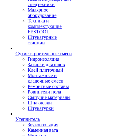
спецтехники
Малярное
оборудование
Техника и
комплектующие
FESTOOL
Штукатурные
станции
Сухие строительные смеси
Гидроизоляция
Затирки для швов
Клей плиточный
Монтажные и
кладочные смеси
Ремонтные составы
Ровнители пола
Сыпучие материалы
Шпаклевки
Штукатурки
Утеплитель
Звукоизоляция
Каменная вата
Минвата