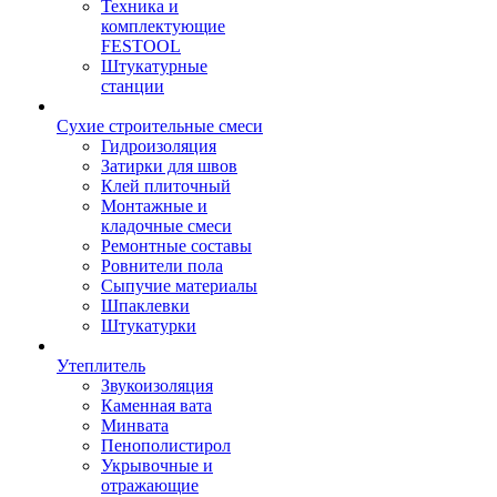
Техника и
комплектующие
FESTOOL
Штукатурные
станции
Сухие строительные смеси
Гидроизоляция
Затирки для швов
Клей плиточный
Монтажные и
кладочные смеси
Ремонтные составы
Ровнители пола
Сыпучие материалы
Шпаклевки
Штукатурки
Утеплитель
Звукоизоляция
Каменная вата
Минвата
Пенополистирол
Укрывочные и
отражающие