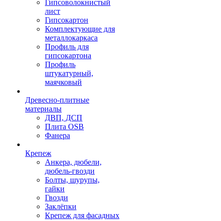
Гипсоволокнистый
лист
Гипсокартон
Комплектующие для
металлокаркаса
Профиль для
гипсокартона
Профиль
штукатурный,
маячковый
Древесно-плитные
материалы
ДВП, ДСП
Плита OSB
Фанера
Крепеж
Анкера, дюбели,
дюбель-гвозди
Болты, шурупы,
гайки
Гвозди
Заклёпки
Крепеж для фасадных