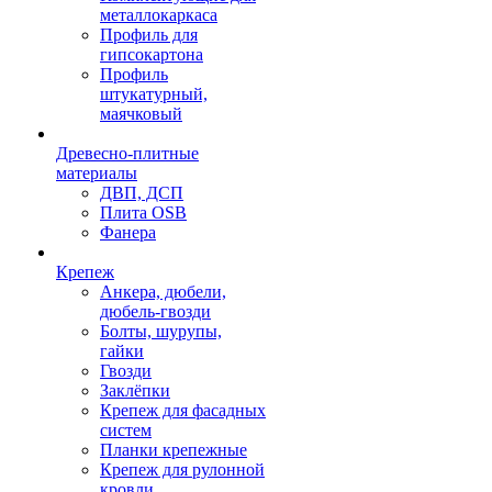
металлокаркаса
Профиль для
гипсокартона
Профиль
штукатурный,
маячковый
Древесно-плитные
материалы
ДВП, ДСП
Плита OSB
Фанера
Крепеж
Анкера, дюбели,
дюбель-гвозди
Болты, шурупы,
гайки
Гвозди
Заклёпки
Крепеж для фасадных
систем
Планки крепежные
Крепеж для рулонной
кровли