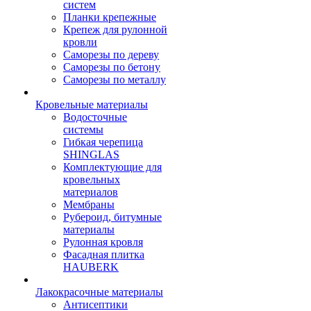
систем
Планки крепежные
Крепеж для рулонной
кровли
Саморезы по дереву
Саморезы по бетону
Саморезы по металлу
Кровельные материалы
Водосточные
системы
Гибкая черепица
SHINGLAS
Комплектующие для
кровельных
материалов
Мембраны
Рубероид, битумные
материалы
Рулонная кровля
Фасадная плитка
HAUBERK
Лакокрасочные материалы
Антисептики