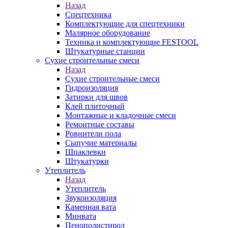
Назад
Спецтехника
Комплектующие для спецтехники
Малярное оборудование
Техника и комплектующие FESTOOL
Штукатурные станции
Сухие строительные смеси
Назад
Сухие строительные смеси
Гидроизоляция
Затирки для швов
Клей плиточный
Монтажные и кладочные смеси
Ремонтные составы
Ровнители пола
Сыпучие материалы
Шпаклевки
Штукатурки
Утеплитель
Назад
Утеплитель
Звукоизоляция
Каменная вата
Минвата
Пенополистирол