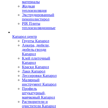
материалы
Жидкая
теплоизоляция
Экструдированный
пенополистирол
PIR Плиты
теплоизоляционные
Капарол центр
Грунты Капарол
Анкера, дюбели,
дюбель-гвозди
Капарол
Клей плиточный
Капарол
Краски Капарол
Лаки Капарол
Лессировки Капарол
Малярный
инструмент Капарол
Профиль
штукатурный,
маячковый Капарол
Растворители и
очистители Капарол