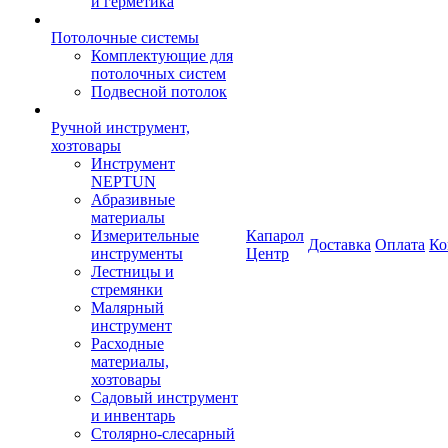
и герметика
Потолочные системы
Комплектующие для
потолочных систем
Подвесной потолок
Ручной инструмент,
хозтовары
Инструмент
NEPTUN
Абразивные
материалы
Измерительные
Капарол
Доставка
Оплата
Ко
инструменты
Центр
Лестницы и
стремянки
Малярный
инструмент
Расходные
материалы,
хозтовары
Садовый инструмент
и инвентарь
Столярно-слесарный