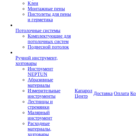
Клеи
Монтажные пены
Пистолеты для пены
и герметика
Потолочные системы
Комплектующие для
потолочных систем
Подвесной потолок
Ручной инструмент,
хозтовары
Инструмент
NEPTUN
Абразивные
материалы
Измерительные
Капарол
Доставка
Оплата
Ко
инструменты
Центр
Лестницы и
стремянки
Малярный
инструмент
Расходные
материалы,
хозтовары