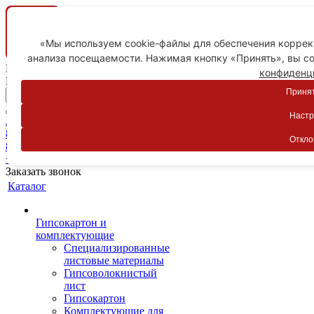
«Мы используем cookie-файлы для обеспечения коррект
анализа посещаемости. Нажимая кнопку «Принять», вы со
Ваш город
конфиденц
Пятигорск
Принят
Настр
Личный кабинет
8-800-775-59-89
Откло
8-800-775-59-89
+7 918 754-83-77
Заказать звонок
Каталог
Гипсокартон и
комплектующие
Специализированные
листовые материалы
Гипсоволокнистый
лист
Гипсокартон
Комплектующие для