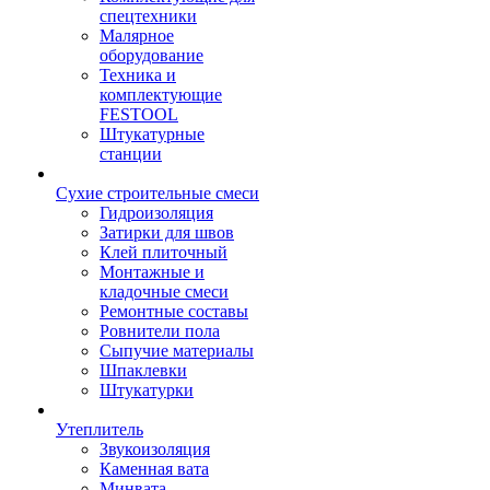
спецтехники
Малярное
оборудование
Техника и
комплектующие
FESTOOL
Штукатурные
станции
Сухие строительные смеси
Гидроизоляция
Затирки для швов
Клей плиточный
Монтажные и
кладочные смеси
Ремонтные составы
Ровнители пола
Сыпучие материалы
Шпаклевки
Штукатурки
Утеплитель
Звукоизоляция
Каменная вата
Минвата