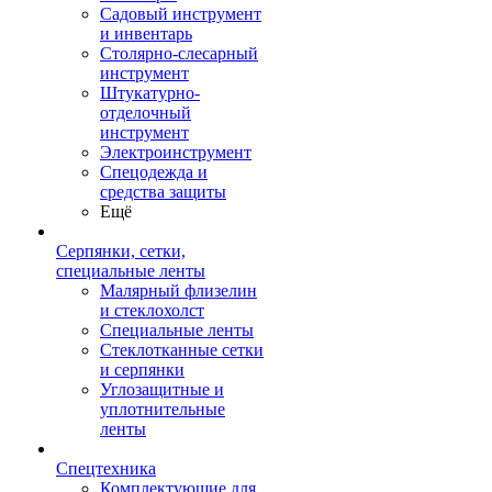
Садовый инструмент
и инвентарь
Столярно-слесарный
инструмент
Штукатурно-
отделочный
инструмент
Электроинструмент
Спецодежда и
средства защиты
Ещё
Серпянки, сетки,
специальные ленты
Малярный флизелин
и стеклохолст
Специальные ленты
Стеклотканные сетки
и серпянки
Углозащитные и
уплотнительные
ленты
Спецтехника
Комплектующие для