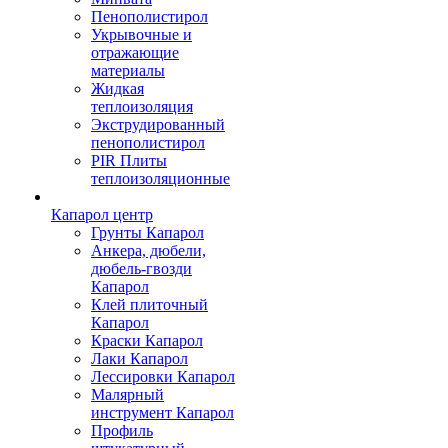
Пенополистирол
Укрывочные и
отражающие
материалы
Жидкая
теплоизоляция
Экструдированный
пенополистирол
PIR Плиты
теплоизоляционные
Капарол центр
Грунты Капарол
Анкера, дюбели,
дюбель-гвозди
Капарол
Клей плиточный
Капарол
Краски Капарол
Лаки Капарол
Лессировки Капарол
Малярный
инструмент Капарол
Профиль