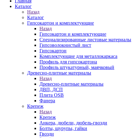
Главная
Каталог
Назад
Каталог
Гипсокартон и комплектующие
Назад
Гипсокартон и комплектующие
Специализированные листовые материалы
Гипсоволокнистый лист
Гипсокартон
Комплектующие для металлокаркаса
Профиль для гипсокартона
Профиль штукатурный, маячковый
Древесно-плитные материалы
Назад
Древесно-плитные материалы
ДВП, ДСП
Плита OSB
Фанера
Крепеж
Назад
Крепеж
Анкера, дюбели, дюбель-гвозди
Болты, шурупы, гайки
Гвозди