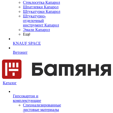
Cтеклосетка Капарол
Шпатлевки Капарол
Штукатурки Капарол
Штукатурно-
отделочный
инструмент Капарол
Эмали Капарол
Ещё
KNAUF SPACE
Ветонит
Каталог
Гипсокартон и
комплектующие
Специализированные
листовые материалы