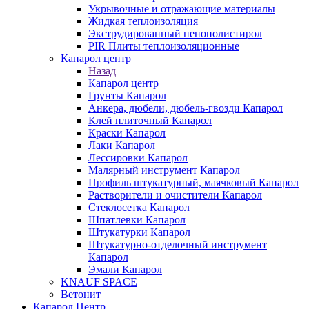
Укрывочные и отражающие материалы
Жидкая теплоизоляция
Экструдированный пенополистирол
PIR Плиты теплоизоляционные
Капарол центр
Назад
Капарол центр
Грунты Капарол
Анкера, дюбели, дюбель-гвозди Капарол
Клей плиточный Капарол
Краски Капарол
Лаки Капарол
Лессировки Капарол
Малярный инструмент Капарол
Профиль штукатурный, маячковый Капарол
Растворители и очистители Капарол
Cтеклосетка Капарол
Шпатлевки Капарол
Штукатурки Капарол
Штукатурно-отделочный инструмент
Капарол
Эмали Капарол
KNAUF SPACE
Ветонит
Капарол Центр