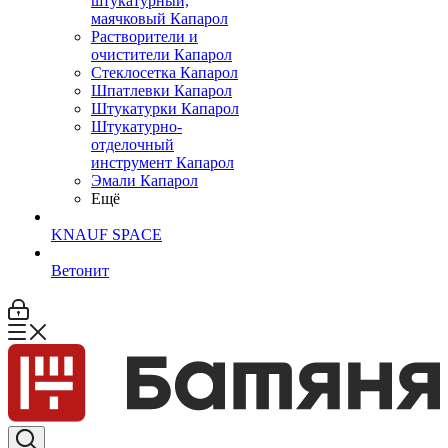
штукатурный,
маячковый Капарол
Растворители и
очистители Капарол
Cтеклосетка Капарол
Шпатлевки Капарол
Штукатурки Капарол
Штукатурно-
отделочный
инструмент Капарол
Эмали Капарол
Ещё
KNAUF SPACE
Ветонит