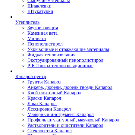
Сыпучие материалы
Шпаклевки
Штукатурки
Утеплитель
Звукоизоляция
Каменная вата
Минвата
Пенополистирол
Укрывочные и отражающие материалы
Жидкая теплоизоляция
Экструдированный пенополистирол
PIR Плиты теплоизоляционные
Капарол центр
Грунты Капарол
Анкера, дюбели, дюбель-гвозди Капарол
Клей плиточный Капарол
Краски Капарол
Лаки Капарол
Лессировки Капарол
Малярный инструмент Капарол
Профиль штукатурный, маячковый Капарол
Растворители и очистители Капарол
Cтеклосетка Капарол