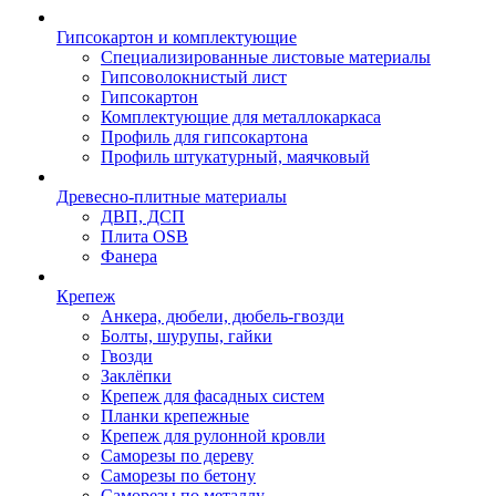
Гипсокартон и комплектующие
Специализированные листовые материалы
Гипсоволокнистый лист
Гипсокартон
Комплектующие для металлокаркаса
Профиль для гипсокартона
Профиль штукатурный, маячковый
Древесно-плитные материалы
ДВП, ДСП
Плита OSB
Фанера
Крепеж
Анкера, дюбели, дюбель-гвозди
Болты, шурупы, гайки
Гвозди
Заклёпки
Крепеж для фасадных систем
Планки крепежные
Крепеж для рулонной кровли
Саморезы по дереву
Саморезы по бетону
Саморезы по металлу