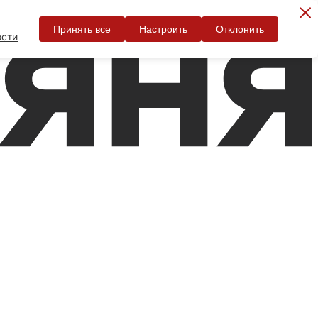
Принять все
Настроить
Отклонить
ости