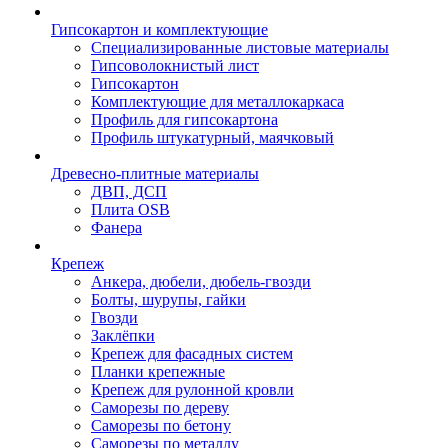
Гипсокартон и комплектующие
Специализированные листовые материалы
Гипсоволокнистый лист
Гипсокартон
Комплектующие для металлокаркаса
Профиль для гипсокартона
Профиль штукатурный, маячковый
Древесно-плитные материалы
ДВП, ДСП
Плита OSB
Фанера
Крепеж
Анкера, дюбели, дюбель-гвозди
Болты, шурупы, гайки
Гвозди
Заклёпки
Крепеж для фасадных систем
Планки крепежные
Крепеж для рулонной кровли
Саморезы по дереву
Саморезы по бетону
Саморезы по металлу