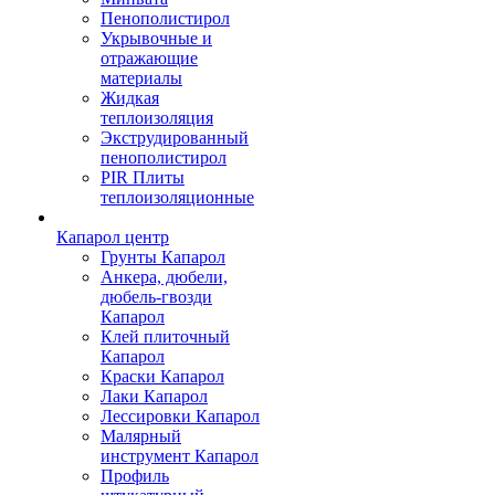
Пенополистирол
Укрывочные и
отражающие
материалы
Жидкая
теплоизоляция
Экструдированный
пенополистирол
PIR Плиты
теплоизоляционные
Капарол центр
Грунты Капарол
Анкера, дюбели,
дюбель-гвозди
Капарол
Клей плиточный
Капарол
Краски Капарол
Лаки Капарол
Лессировки Капарол
Малярный
инструмент Капарол
Профиль