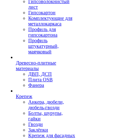
Гипсоволокнистый
лист
Гипсокартон
Комплектующие для
металлокаркаса
Профиль для
гипсокартона
Профиль
штукатурный,
маячковый
Древесно-плитные
материалы
ДВП, ДСП
Плита OSB
Фанера
Крепеж
Анкера, дюбели,
дюбель-гвозди
Болты, шурупы,
гайки
Гвозди
Заклёпки
Крепеж для фасадных