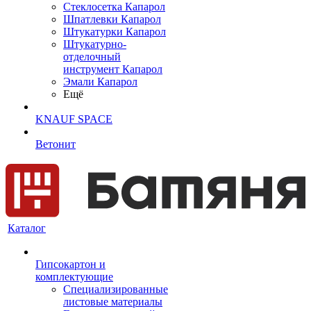
Cтеклосетка Капарол
Шпатлевки Капарол
Штукатурки Капарол
Штукатурно-
отделочный
инструмент Капарол
Эмали Капарол
Ещё
KNAUF SPACE
Ветонит
Каталог
Гипсокартон и
комплектующие
Специализированные
листовые материалы