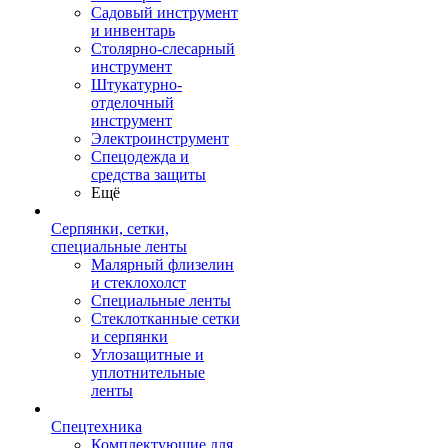
Садовый инструмент
и инвентарь
Столярно-слесарный
инструмент
Штукатурно-
отделочный
инструмент
Электроинструмент
Спецодежда и
средства защиты
Ещё
Серпянки, сетки,
специальные ленты
Малярный флизелин
и стеклохолст
Специальные ленты
Стеклотканные сетки
и серпянки
Углозащитные и
уплотнительные
ленты
Спецтехника
Комплектующие для