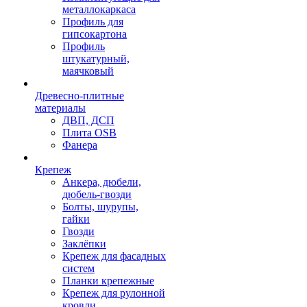
металлокаркаса
Профиль для
гипсокартона
Профиль
штукатурный,
маячковый
Древесно-плитные
материалы
ДВП, ДСП
Плита OSB
Фанера
Крепеж
Анкера, дюбели,
дюбель-гвозди
Болты, шурупы,
гайки
Гвозди
Заклёпки
Крепеж для фасадных
систем
Планки крепежные
Крепеж для рулонной
кровли