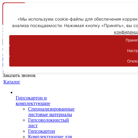
«Мы используем cookie-файлы для обеспечения коррект
анализа посещаемости. Нажимая кнопку «Принять», вы со
Ваш город
конфиденц
Пятигорск
Принят
Настр
Личный кабинет
8-800-775-59-89
Откло
8-800-775-59-89
+7 918 754-83-77
Заказать звонок
Каталог
Гипсокартон и
комплектующие
Специализированные
листовые материалы
Гипсоволокнистый
лист
Гипсокартон
Комплектующие для