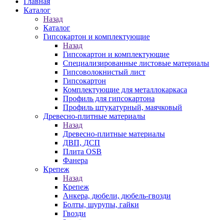
Главная
Каталог
Назад
Каталог
Гипсокартон и комплектующие
Назад
Гипсокартон и комплектующие
Специализированные листовые материалы
Гипсоволокнистый лист
Гипсокартон
Комплектующие для металлокаркаса
Профиль для гипсокартона
Профиль штукатурный, маячковый
Древесно-плитные материалы
Назад
Древесно-плитные материалы
ДВП, ДСП
Плита OSB
Фанера
Крепеж
Назад
Крепеж
Анкера, дюбели, дюбель-гвозди
Болты, шурупы, гайки
Гвозди