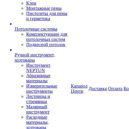
Клеи
Монтажные пены
Пистолеты для пены
и герметика
Потолочные системы
Комплектующие для
потолочных систем
Подвесной потолок
Ручной инструмент,
хозтовары
Инструмент
NEPTUN
Абразивные
материалы
Измерительные
Капарол
Доставка
Оплата
Ко
инструменты
Центр
Лестницы и
стремянки
Малярный
инструмент
Расходные
материалы,
хозтовары