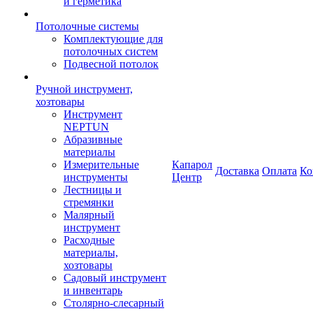
и герметика
Потолочные системы
Комплектующие для
потолочных систем
Подвесной потолок
Ручной инструмент,
хозтовары
Инструмент
NEPTUN
Абразивные
материалы
Измерительные
Капарол
Доставка
Оплата
Ко
инструменты
Центр
Лестницы и
стремянки
Малярный
инструмент
Расходные
материалы,
хозтовары
Садовый инструмент
и инвентарь
Столярно-слесарный