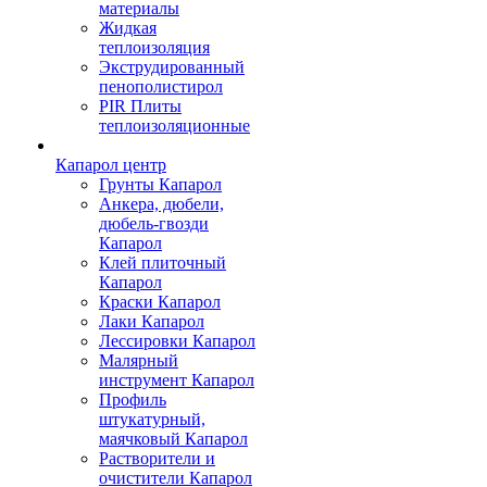
материалы
Жидкая
теплоизоляция
Экструдированный
пенополистирол
PIR Плиты
теплоизоляционные
Капарол центр
Грунты Капарол
Анкера, дюбели,
дюбель-гвозди
Капарол
Клей плиточный
Капарол
Краски Капарол
Лаки Капарол
Лессировки Капарол
Малярный
инструмент Капарол
Профиль
штукатурный,
маячковый Капарол
Растворители и
очистители Капарол