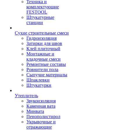
Техника и
комплектующие
FESTOOL
Штукатурные
станции
Сухие строительные смеси
Гидроизоляция
Затирки для швов
Клей плиточный
Монтажные и
кладочные смеси
Ремонтные составы
Ровнители пола
Сыпучие материалы
Шпаклевки
Штукатурки
Утеплитель
Звукоизоляция
Каменная вата
Минвата
Пенополистирол
Укрывочные и
отражающие