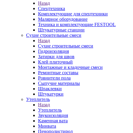
Назад
Спецтехника
Комплектующие для спецтехники
Малярное оборудование
Техника и комплектующие FESTOOL
Штукатурные станции
Сухие строительные смеси
Назад
Сухие строительные смеси
Гидроизоляция
Затирки для швов
Клей плиточный
Монтажные и кладочные смеси
Ремонтные составы
Ровнители пола
Сыпучие материалы
Шпаклевки
Штукатурки
Утеплитель
Назад
Утеплитель
Звукоизоляция
Каменная вата
Минвата
Пенополистирол