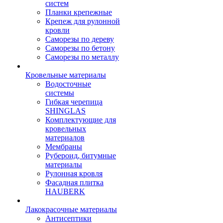
систем
Планки крепежные
Крепеж для рулонной
кровли
Саморезы по дереву
Саморезы по бетону
Саморезы по металлу
Кровельные материалы
Водосточные
системы
Гибкая черепица
SHINGLAS
Комплектующие для
кровельных
материалов
Мембраны
Рубероид, битумные
материалы
Рулонная кровля
Фасадная плитка
HAUBERK
Лакокрасочные материалы
Антисептики