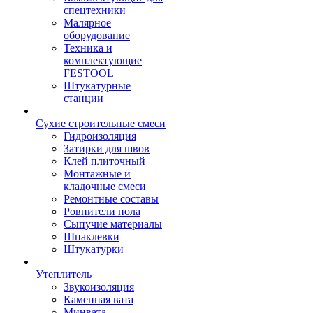
спецтехники
Малярное
оборудование
Техника и
комплектующие
FESTOOL
Штукатурные
станции
Сухие строительные смеси
Гидроизоляция
Затирки для швов
Клей плиточный
Монтажные и
кладочные смеси
Ремонтные составы
Ровнители пола
Сыпучие материалы
Шпаклевки
Штукатурки
Утеплитель
Звукоизоляция
Каменная вата
Минвата