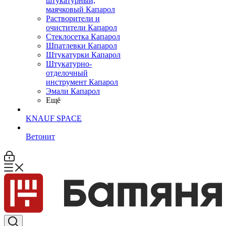
штукатурный,
маячковый Капарол
Растворители и
очистители Капарол
Cтеклосетка Капарол
Шпатлевки Капарол
Штукатурки Капарол
Штукатурно-
отделочный
инструмент Капарол
Эмали Капарол
Ещё
KNAUF SPACE
Ветонит