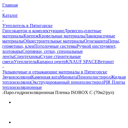
Главная
-
Каталог
-
Утеплитель в Пятигорске
Гипсокартон и комплектующие
Древесно-плитные
материалы
Крепеж
Кровельные материалы
Лакокрасочные
материалы
Общестроительные материалы
Огнезащита
Пены,
герметики, клеи
Потолочные системы
Ручной инструмент,
хозтовары
Серпянки, сетки, специальные
ленты
Спецтехника
Сухие строительные
смеси
Утеплитель
Капарол центр
KNAUF SPACE
Ветонит
-
Укрывочные и отражающие материалы в Пятигорске
Звукоизоляция
Каменная вата
Минвата
Пенополистирол
Жидкая
теплоизоляция
Экструдированный пенополистирол
PIR Плиты
теплоизоляционные
-
Паро-гидроизоляционная Пленка ISOBOX С (70м2/рул)