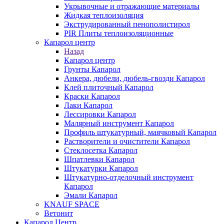
Укрывочные и отражающие материалы
Жидкая теплоизоляция
Экструдированный пенополистирол
PIR Плиты теплоизоляционные
Капарол центр
Назад
Капарол центр
Грунты Капарол
Анкера, дюбели, дюбель-гвозди Капарол
Клей плиточный Капарол
Краски Капарол
Лаки Капарол
Лессировки Капарол
Малярный инструмент Капарол
Профиль штукатурный, маячковый Капарол
Растворители и очистители Капарол
Cтеклосетка Капарол
Шпатлевки Капарол
Штукатурки Капарол
Штукатурно-отделочный инструмент
Капарол
Эмали Капарол
KNAUF SPACE
Ветонит
Капарол Центр