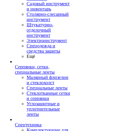
Садовый инструмент
и инвентарь
Столярно-слесарный
инструмент
Штукатурно-
отделочный
инструмент
Электроинструмент
Спецодежда и
средства защиты
Ещё
Серпянки, сетки,
специальные ленты
Малярный флизелин
и стеклохолст
Специальные ленты
Стеклотканные сетки
и серпянки
Углозащитные и
уплотнительные
ленты
Спецтехника
Комплектующие для