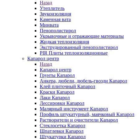
Назад
Утеплитель
Звукоизоляция
Каменная вата
Минвата
Пенополистирол
Укрывочные и отражающие материалы
Жидкая теплоизоляция
Экструдированный пенополистирол
PIR Плиты теплоизоляционные
Капарол центр
Назад
Капарол центр
Грунты Капарол
Анкера, дюбели, дюбель-гвозди Капарол
Клей плиточный Капарол
Краски Капарол
Лаки Капарол
Лессировки Капарол
Малярный инструмент Капарол
Профиль штукатурный, маячковый Капарол
Растворители и очистители Капарол
Cтеклосетка Капарол
Шпатлевки Капарол
Штукатурки Капарол