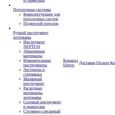
и герметика
Потолочные системы
Комплектующие для
потолочных систем
Подвесной потолок
Ручной инструмент,
хозтовары
Инструмент
NEPTUN
Абразивные
материалы
Измерительные
Капарол
Доставка
Оплата
Ко
инструменты
Центр
Лестницы и
стремянки
Малярный
инструмент
Расходные
материалы,
хозтовары
Садовый инструмент
и инвентарь
Столярно-слесарный