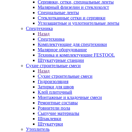
Серпянки, сетки, специальные ленты
Малярный флизелин и стеклохолст
Специальные ленты
Стеклотканные сетки и серпянки
Углозащитные и уплотнительные ленты
Спецтехника
Назад
Спецтехника
Комплектующие для спецтехники
Малярное оборудование
Техника и комплектующие FESTOOL
Штукатурные станции
Сухие строительные смеси
Назад
Сухие строительные смеси
Гидроизоляция
Затирки для швов
Клей плиточный
Монтажные и кладочные смеси
Ремонтные составы
Ровнители пола
Сыпучие материалы
Шпаклевки
Штукатурки
Утеплитель