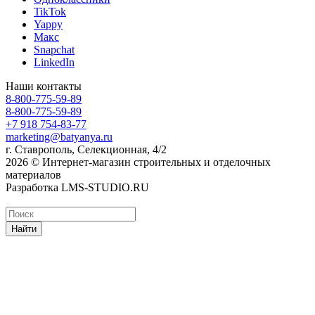
TikTok
Yappy
Макс
Snapchat
LinkedIn
Наши контакты
8-800-775-59-89
8-800-775-59-89
+7 918 754-83-77
marketing@batyanya.ru
г. Ставрополь, Селекционная, 4/2
2026 © Интернет-магазин строительных и отделочных
материалов
Разработка LMS-STUDIO.RU
Найти