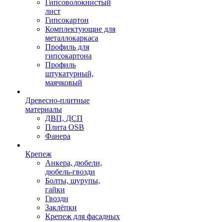
Гипсоволокнистый
лист
Гипсокартон
Комплектующие для
металлокаркаса
Профиль для
гипсокартона
Профиль
штукатурный,
маячковый
Древесно-плитные
материалы
ДВП, ДСП
Плита OSB
Фанера
Крепеж
Анкера, дюбели,
дюбель-гвозди
Болты, шурупы,
гайки
Гвозди
Заклёпки
Крепеж для фасадных