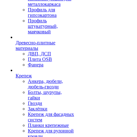
металлокаркаса
Профиль для
гипсокартона
Профиль
штукатурный,
маячковый
Древесно-плитные
материалы
ДВП, ДСП
Плита OSB
Фанера
Крепеж
Анкера, дюбели,
дюбель-гвозди
Болты, шурупы,
гайки
Гвозди
Заклёпки
Крепеж для фасадных
систем
Планки крепежные
Крепеж для рулонной
кровли