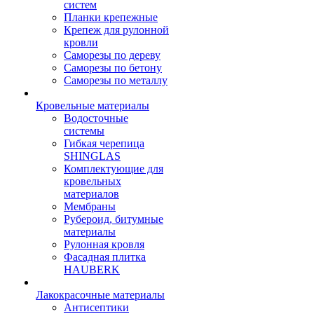
систем
Планки крепежные
Крепеж для рулонной
кровли
Саморезы по дереву
Саморезы по бетону
Саморезы по металлу
Кровельные материалы
Водосточные
системы
Гибкая черепица
SHINGLAS
Комплектующие для
кровельных
материалов
Мембраны
Рубероид, битумные
материалы
Рулонная кровля
Фасадная плитка
HAUBERK
Лакокрасочные материалы
Антисептики