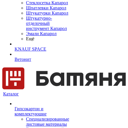
Cтеклосетка Капарол
Шпатлевки Капарол
Штукатурки Капарол
Штукатурно-
отделочный
инструмент Капарол
Эмали Капарол
Ещё
KNAUF SPACE
Ветонит
Каталог
Гипсокартон и
комплектующие
Специализированные
листовые материалы