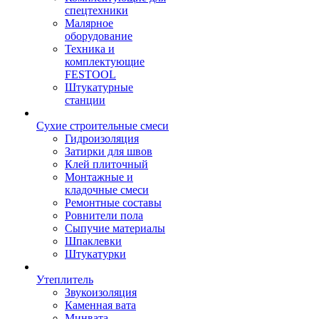
спецтехники
Малярное
оборудование
Техника и
комплектующие
FESTOOL
Штукатурные
станции
Сухие строительные смеси
Гидроизоляция
Затирки для швов
Клей плиточный
Монтажные и
кладочные смеси
Ремонтные составы
Ровнители пола
Сыпучие материалы
Шпаклевки
Штукатурки
Утеплитель
Звукоизоляция
Каменная вата
Минвата