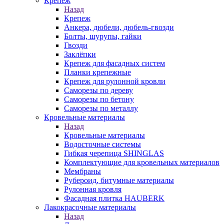
Крепеж
Назад
Крепеж
Анкера, дюбели, дюбель-гвозди
Болты, шурупы, гайки
Гвозди
Заклёпки
Крепеж для фасадных систем
Планки крепежные
Крепеж для рулонной кровли
Саморезы по дереву
Саморезы по бетону
Саморезы по металлу
Кровельные материалы
Назад
Кровельные материалы
Водосточные системы
Гибкая черепица SHINGLAS
Комплектующие для кровельных материалов
Мембраны
Рубероид, битумные материалы
Рулонная кровля
Фасадная плитка HAUBERK
Лакокрасочные материалы
Назад