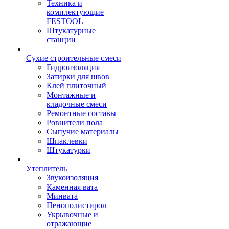
Техника и
комплектующие
FESTOOL
Штукатурные
станции
Сухие строительные смеси
Гидроизоляция
Затирки для швов
Клей плиточный
Монтажные и
кладочные смеси
Ремонтные составы
Ровнители пола
Сыпучие материалы
Шпаклевки
Штукатурки
Утеплитель
Звукоизоляция
Каменная вата
Минвата
Пенополистирол
Укрывочные и
отражающие