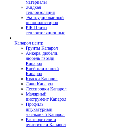
материалы
Жидкая
теплоизоляция
Экструдированный
пенополистирол
PIR Плиты
теплоизоляционные
Капарол центр
Грунты Капарол
Анкера, дюбели,
дюбель-гвозди
Капарол
Клей плиточный
Капарол
Краски Капарол
Лаки Капарол
Лессировки Капарол
Малярный
инструмент Капарол
Профиль
штукатурный,
маячковый Капарол
Растворители и
очистители Капарол