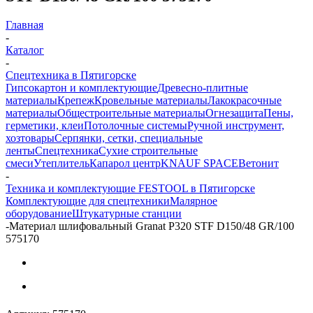
Главная
-
Каталог
-
Спецтехника в Пятигорске
Гипсокартон и комплектующие
Древесно-плитные
материалы
Крепеж
Кровельные материалы
Лакокрасочные
материалы
Общестроительные материалы
Огнезащита
Пены,
герметики, клеи
Потолочные системы
Ручной инструмент,
хозтовары
Серпянки, сетки, специальные
ленты
Спецтехника
Сухие строительные
смеси
Утеплитель
Капарол центр
KNAUF SPACE
Ветонит
-
Техника и комплектующие FESTOOL в Пятигорске
Комплектующие для спецтехники
Малярное
оборудование
Штукатурные станции
-
Материал шлифовальный Granat P320 STF D150/48 GR/100
575170