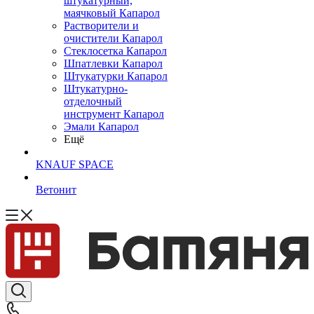
штукатурный,
маячковый Капарол
Растворители и
очистители Капарол
Cтеклосетка Капарол
Шпатлевки Капарол
Штукатурки Капарол
Штукатурно-
отделочный
инструмент Капарол
Эмали Капарол
Ещё
KNAUF SPACE
Ветонит