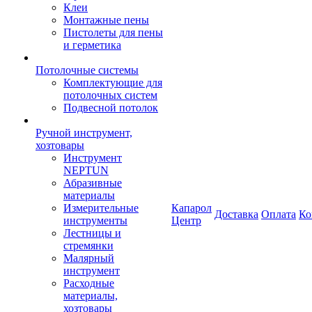
Клеи
Монтажные пены
Пистолеты для пены
и герметика
Потолочные системы
Комплектующие для
потолочных систем
Подвесной потолок
Ручной инструмент,
хозтовары
Инструмент
NEPTUN
Абразивные
материалы
Измерительные
Капарол
Доставка
Оплата
Ко
инструменты
Центр
Лестницы и
стремянки
Малярный
инструмент
Расходные
материалы,
хозтовары