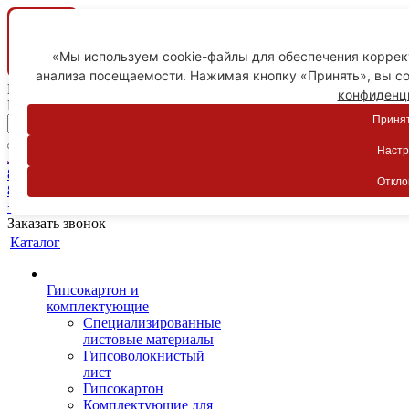
«Мы используем cookie-файлы для обеспечения коррект
анализа посещаемости. Нажимая кнопку «Принять», вы со
Ваш город
конфиденц
Пятигорск
Принят
Настр
Личный кабинет
8-800-775-59-89
Откло
8-800-775-59-89
+7 918 754-83-77
Заказать звонок
Каталог
Гипсокартон и
комплектующие
Специализированные
листовые материалы
Гипсоволокнистый
лист
Гипсокартон
Комплектующие для