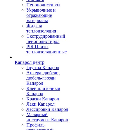
Пенополистирол
Укрывочные и
отражающие
материалы
Жидкая
теплоизоляция
Экструдированный
пенополистирол
PIR Плиты
теплоизоляционные
Капарол центр
Грунты Капарол
Анкера, дюбели,
дюбель-гвозди
Капарол
Клей плиточный
Капарол
Краски Капарол
Лаки Капарол
Лессировки Капарол
Малярный
инструмент Капарол
Профиль