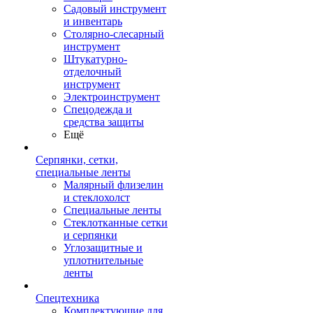
Садовый инструмент
и инвентарь
Столярно-слесарный
инструмент
Штукатурно-
отделочный
инструмент
Электроинструмент
Спецодежда и
средства защиты
Ещё
Серпянки, сетки,
специальные ленты
Малярный флизелин
и стеклохолст
Специальные ленты
Стеклотканные сетки
и серпянки
Углозащитные и
уплотнительные
ленты
Спецтехника
Комплектующие для