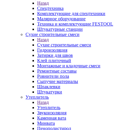
Назад
Спецтехника
Комплектующие для спецтехники
Малярное оборудование
Техника и комплектующие FESTOOL
Штукатурные станции
Сухие строительные смеси
Назад
Сухие строительные смеси
Гидроизоляция
Затирки для швов
Клей плиточный
Монтажные и кладочные смеси
Ремонтные составы
Ровнители пола
Сыпучие материалы
Шпаклевки
Штукатурки
Утеплитель
Назад
Утеплитель
Звукоизоляция
Каменная вата
Минвата
Пенополистирол