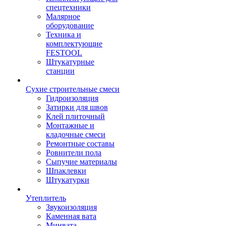
спецтехники
Малярное
оборудование
Техника и
комплектующие
FESTOOL
Штукатурные
станции
Сухие строительные смеси
Гидроизоляция
Затирки для швов
Клей плиточный
Монтажные и
кладочные смеси
Ремонтные составы
Ровнители пола
Сыпучие материалы
Шпаклевки
Штукатурки
Утеплитель
Звукоизоляция
Каменная вата
Минвата