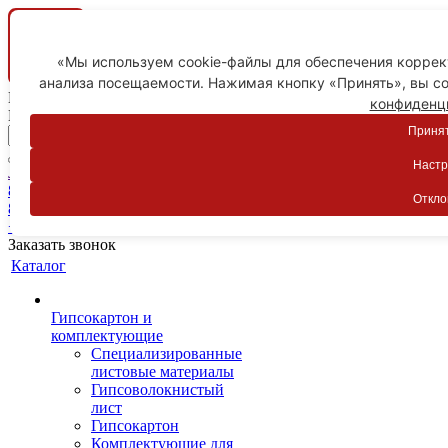
«Мы используем cookie-файлы для обеспечения коррект
анализа посещаемости. Нажимая кнопку «Принять», вы со
Ваш город
конфиденц
Пятигорск
Принят
Настр
Личный кабинет
8-800-775-59-89
Откло
8-800-775-59-89
+7 918 754-83-77
Заказать звонок
Каталог
Гипсокартон и
комплектующие
Специализированные
листовые материалы
Гипсоволокнистый
лист
Гипсокартон
Комплектующие для