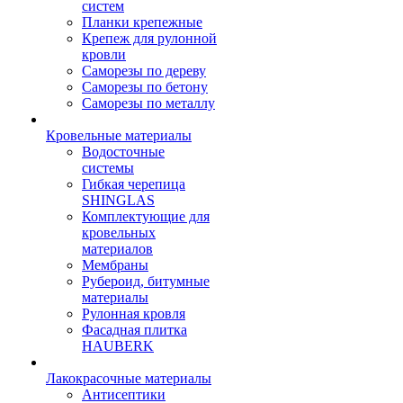
систем
Планки крепежные
Крепеж для рулонной
кровли
Саморезы по дереву
Саморезы по бетону
Саморезы по металлу
Кровельные материалы
Водосточные
системы
Гибкая черепица
SHINGLAS
Комплектующие для
кровельных
материалов
Мембраны
Рубероид, битумные
материалы
Рулонная кровля
Фасадная плитка
HAUBERK
Лакокрасочные материалы
Антисептики