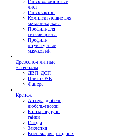
Гипсоволокнистый
лист
Гипсокартон
Комплектующие для
металлокаркаса
Профиль для
гипсокартона
Профиль
штукатурный,
маячковый
Древесно-плитные
материалы
ДВП, ДСП
Плита OSB
Фанера
Крепеж
Анкера, дюбели,
дюбель-гвозди
Болты, шурупы,
гайки
Гвозди
Заклёпки
Крепеж для фасадных