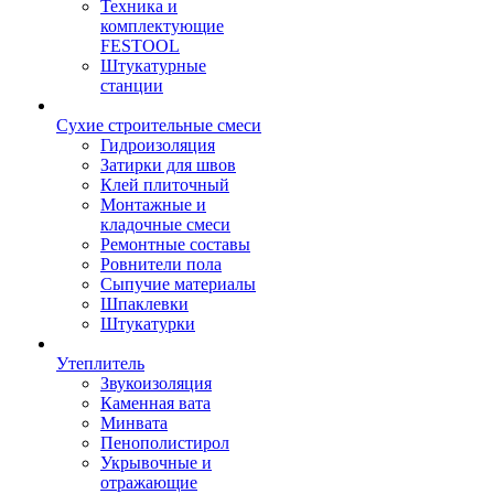
Техника и
комплектующие
FESTOOL
Штукатурные
станции
Сухие строительные смеси
Гидроизоляция
Затирки для швов
Клей плиточный
Монтажные и
кладочные смеси
Ремонтные составы
Ровнители пола
Сыпучие материалы
Шпаклевки
Штукатурки
Утеплитель
Звукоизоляция
Каменная вата
Минвата
Пенополистирол
Укрывочные и
отражающие