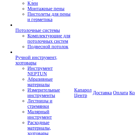
Клеи
Монтажные пены
Пистолеты для пены
и герметика
Потолочные системы
Комплектующие для
потолочных систем
Подвесной потолок
Ручной инструмент,
хозтовары
Инструмент
NEPTUN
Абразивные
материалы
Измерительные
Капарол
Доставка
Оплата
Ко
инструменты
Центр
Лестницы и
стремянки
Малярный
инструмент
Расходные
материалы,
хозтовары