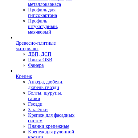
металлокаркаса
Профиль для
гипсокартона
Профиль
штукатурный,
маячковый
Древесно-плитные
материалы
ДВП, ДСП
Плита OSB
Фанера
Крепеж
Анкера, дюбели,
дюбель-гвозди
Болты, шурупы,
гайки
Гвозди
Заклёпки
Крепеж для фасадных
систем
Планки крепежные
Крепеж для рулонной
кровли