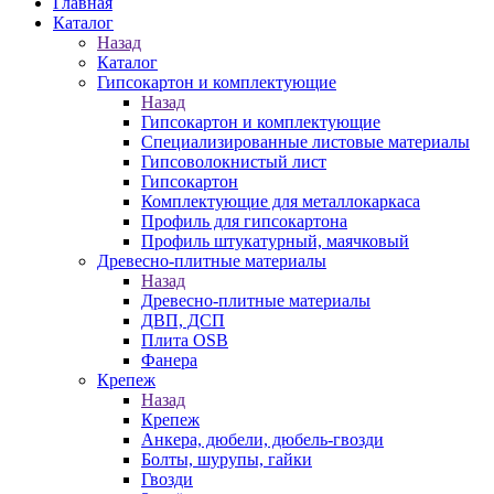
Главная
Каталог
Назад
Каталог
Гипсокартон и комплектующие
Назад
Гипсокартон и комплектующие
Специализированные листовые материалы
Гипсоволокнистый лист
Гипсокартон
Комплектующие для металлокаркаса
Профиль для гипсокартона
Профиль штукатурный, маячковый
Древесно-плитные материалы
Назад
Древесно-плитные материалы
ДВП, ДСП
Плита OSB
Фанера
Крепеж
Назад
Крепеж
Анкера, дюбели, дюбель-гвозди
Болты, шурупы, гайки
Гвозди