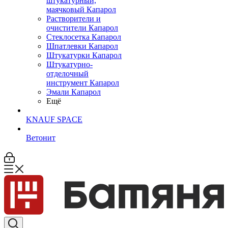
штукатурный,
маячковый Капарол
Растворители и
очистители Капарол
Cтеклосетка Капарол
Шпатлевки Капарол
Штукатурки Капарол
Штукатурно-
отделочный
инструмент Капарол
Эмали Капарол
Ещё
KNAUF SPACE
Ветонит