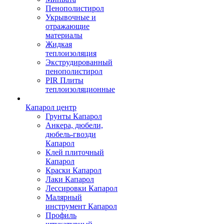
Пенополистирол
Укрывочные и
отражающие
материалы
Жидкая
теплоизоляция
Экструдированный
пенополистирол
PIR Плиты
теплоизоляционные
Капарол центр
Грунты Капарол
Анкера, дюбели,
дюбель-гвозди
Капарол
Клей плиточный
Капарол
Краски Капарол
Лаки Капарол
Лессировки Капарол
Малярный
инструмент Капарол
Профиль