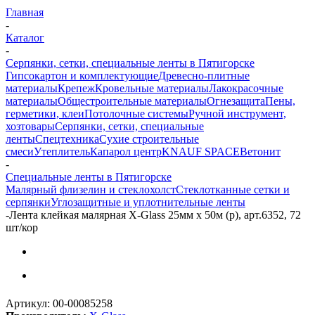
Главная
-
Каталог
-
Серпянки, сетки, специальные ленты в Пятигорске
Гипсокартон и комплектующие
Древесно-плитные
материалы
Крепеж
Кровельные материалы
Лакокрасочные
материалы
Общестроительные материалы
Огнезащита
Пены,
герметики, клеи
Потолочные системы
Ручной инструмент,
хозтовары
Серпянки, сетки, специальные
ленты
Спецтехника
Сухие строительные
смеси
Утеплитель
Капарол центр
KNAUF SPACE
Ветонит
-
Специальные ленты в Пятигорске
Малярный флизелин и стеклохолст
Стеклотканные сетки и
серпянки
Углозащитные и уплотнительные ленты
-
Лента клейкая малярная X-Glass 25мм х 50м (р), арт.6352, 72
шт/кор
Артикул:
00-00085258