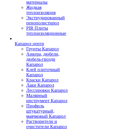
материалы
Жидкая
теплоизоляция
Экструдированный
пенополистирол
PIR Плиты
теплоизоляционные
Капарол центр
Грунты Капарол
Анкера, дюбели,
дюбель-гвозди
Капарол
Клей плиточный
Капарол
Краски Капарол
Лаки Капарол
Лессировки Капарол
Малярный
инструмент Капарол
Профиль
штукатурный,
маячковый Капарол
Растворители и
очистители Капарол