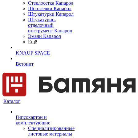
Cтеклосетка Капарол
Шпатлевки Капарол
Штукатурки Капарол
Штукатурно-
отделочный
инструмент Капарол
Эмали Капарол
Ещё
KNAUF SPACE
Ветонит
Каталог
Гипсокартон и
комплектующие
Специализированные
листовые материалы