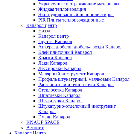
Укрывочные и отражающие материалы
Жидкая теплоизоляция
Экструдированный пенополистирол
PIR Плиты теплоизоляционные
Капарол центр
Назад
Капарол центр
Грунты Капарол
Анкера, дюбели, дюбель-гвозди Капарол
Клей плиточный Капарол
Краски Капарол
Лаки Капарол
Лессировки Капарол
Малярный инструмент Капарол
Профиль штукатурный, маячковый Капарол
Растворители и очистители Капарол
Cтеклосетка Капарол
Шпатлевки Капарол
Штукатурки Капарол
Штукатурно-отделочный инструмент
Капарол
Эмали Капарол
KNAUF SPACE
Ветонит
Капарол Центр