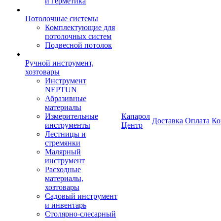
и герметика
Потолочные системы
Комплектующие для
потолочных систем
Подвесной потолок
Ручной инструмент,
хозтовары
Инструмент
NEPTUN
Абразивные
материалы
Измерительные
Капарол
Доставка
Оплата
Ко
инструменты
Центр
Лестницы и
стремянки
Малярный
инструмент
Расходные
материалы,
хозтовары
Садовый инструмент
и инвентарь
Столярно-слесарный