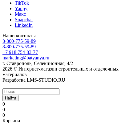
TikTok
Yappy
Макс
Snapchat
LinkedIn
Наши контакты
8-800-775-59-89
8-800-775-59-89
+7 918 754-83-77
marketing@batyanya.ru
г. Ставрополь, Селекционная, 4/2
2026 © Интернет-магазин строительных и отделочных
материалов
Разработка LMS-STUDIO.RU
Найти
0
0
0
Корзина