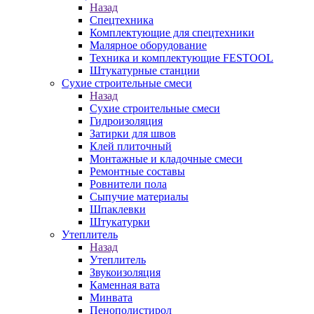
Назад
Спецтехника
Комплектующие для спецтехники
Малярное оборудование
Техника и комплектующие FESTOOL
Штукатурные станции
Сухие строительные смеси
Назад
Сухие строительные смеси
Гидроизоляция
Затирки для швов
Клей плиточный
Монтажные и кладочные смеси
Ремонтные составы
Ровнители пола
Сыпучие материалы
Шпаклевки
Штукатурки
Утеплитель
Назад
Утеплитель
Звукоизоляция
Каменная вата
Минвата
Пенополистирол