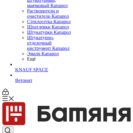
штукатурный,
маячковый Капарол
Растворители и
очистители Капарол
Cтеклосетка Капарол
Шпатлевки Капарол
Штукатурки Капарол
Штукатурно-
отделочный
инструмент Капарол
Эмали Капарол
Ещё
KNAUF SPACE
Ветонит