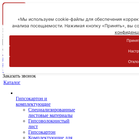
«Мы используем cookie-файлы для обеспечения коррект
анализа посещаемости. Нажимая кнопку «Принять», вы со
Ваш город
конфиденц
Пятигорск
Принят
Настр
Личный кабинет
8-800-775-59-89
Откло
8-800-775-59-89
+7 918 754-83-77
Заказать звонок
Каталог
Гипсокартон и
комплектующие
Специализированные
листовые материалы
Гипсоволокнистый
лист
Гипсокартон
Комплектующие для