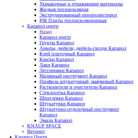
Укрывочные и отражающие материалы
Жидкая теплоизоляция
Экструдированный пенополистирол
PIR Плиты теплоизоляционные
Капарол центр
Назад
Капарол центр
Грунты Капарол
Анкера, дюбели, дюбель-гвозди Капарол
Клей плиточный Капарол
Краски Капарол
Лаки Капарол
Лессировки Капарол
Малярный инструмент Капарол
Профиль штукатурный, маячковый Капарол
Растворители и очистители Капарол
Cтеклосетка Капарол
Шпатлевки Капарол
Штукатурки Капарол
Штукатурно-отделочный инструмент
Капарол
Эмали Капарол
KNAUF SPACE
Ветонит
Капарол Центр