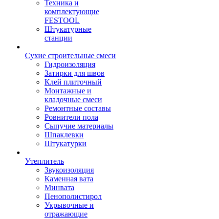
Техника и
комплектующие
FESTOOL
Штукатурные
станции
Сухие строительные смеси
Гидроизоляция
Затирки для швов
Клей плиточный
Монтажные и
кладочные смеси
Ремонтные составы
Ровнители пола
Сыпучие материалы
Шпаклевки
Штукатурки
Утеплитель
Звукоизоляция
Каменная вата
Минвата
Пенополистирол
Укрывочные и
отражающие