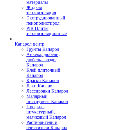
материалы
Жидкая
теплоизоляция
Экструдированный
пенополистирол
PIR Плиты
теплоизоляционные
Капарол центр
Грунты Капарол
Анкера, дюбели,
дюбель-гвозди
Капарол
Клей плиточный
Капарол
Краски Капарол
Лаки Капарол
Лессировки Капарол
Малярный
инструмент Капарол
Профиль
штукатурный,
маячковый Капарол
Растворители и
очистители Капарол