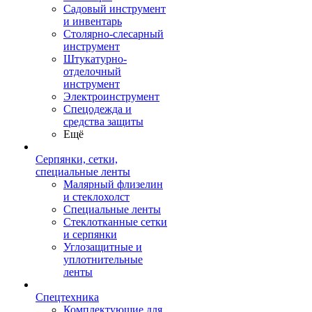
Садовый инструмент
и инвентарь
Столярно-слесарный
инструмент
Штукатурно-
отделочный
инструмент
Электроинструмент
Спецодежда и
средства защиты
Ещё
Серпянки, сетки,
специальные ленты
Малярный флизелин
и стеклохолст
Специальные ленты
Стеклотканные сетки
и серпянки
Углозащитные и
уплотнительные
ленты
Спецтехника
Комплектующие для