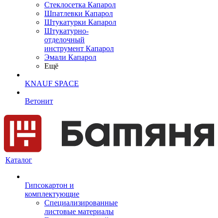
Cтеклосетка Капарол
Шпатлевки Капарол
Штукатурки Капарол
Штукатурно-
отделочный
инструмент Капарол
Эмали Капарол
Ещё
KNAUF SPACE
Ветонит
Каталог
Гипсокартон и
комплектующие
Специализированные
листовые материалы