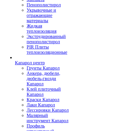
Пенополистирол
Укрывочные и
отражающие
материалы
Жидкая
теплоизоляция
Экструдированный
пенополистирол
PIR Плиты
теплоизоляционные
Капарол центр
Грунты Капарол
Анкера, дюбели,
дюбель-гвозди
Капарол
Клей плиточный
Капарол
Краски Капарол
Лаки Капарол
Лессировки Капарол
Малярный
инструмент Капарол
Профиль