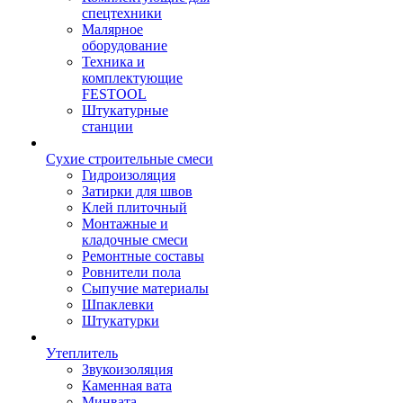
спецтехники
Малярное
оборудование
Техника и
комплектующие
FESTOOL
Штукатурные
станции
Сухие строительные смеси
Гидроизоляция
Затирки для швов
Клей плиточный
Монтажные и
кладочные смеси
Ремонтные составы
Ровнители пола
Сыпучие материалы
Шпаклевки
Штукатурки
Утеплитель
Звукоизоляция
Каменная вата
Минвата