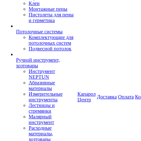
Клеи
Монтажные пены
Пистолеты для пены
и герметика
Потолочные системы
Комплектующие для
потолочных систем
Подвесной потолок
Ручной инструмент,
хозтовары
Инструмент
NEPTUN
Абразивные
материалы
Измерительные
Капарол
Доставка
Оплата
Ко
инструменты
Центр
Лестницы и
стремянки
Малярный
инструмент
Расходные
материалы,
хозтовары