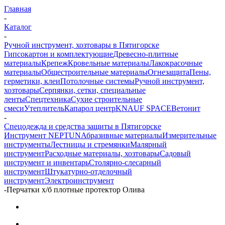
Главная
-
Каталог
-
Ручной инструмент, хозтовары в Пятигорске
Гипсокартон и комплектующие
Древесно-плитные
материалы
Крепеж
Кровельные материалы
Лакокрасочные
материалы
Общестроительные материалы
Огнезащита
Пены,
герметики, клеи
Потолочные системы
Ручной инструмент,
хозтовары
Серпянки, сетки, специальные
ленты
Спецтехника
Сухие строительные
смеси
Утеплитель
Капарол центр
KNAUF SPACE
Ветонит
-
Спецодежда и средства защиты в Пятигорске
Инструмент NEPTUN
Абразивные материалы
Измерительные
инструменты
Лестницы и стремянки
Малярный
инструмент
Расходные материалы, хозтовары
Садовый
инструмент и инвентарь
Столярно-слесарный
инструмент
Штукатурно-отделочный
инструмент
Электроинструмент
-
Перчатки х/б плотные протектор Олива