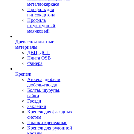
металлокаркаса
Профиль для
гипсокартона
Профиль
штукатурный,
маячковый
Древесно-плитные
материалы
ДВП, ДСП
Плита OSB
Фанера
Крепеж
Анкера, дюбели,
дюбель-гвозди
Болты, шурупы,
гайки
Гвозди
Заклёпки
Крепеж для фасадных
систем
Планки крепежные
Крепеж для рулонной
кровли