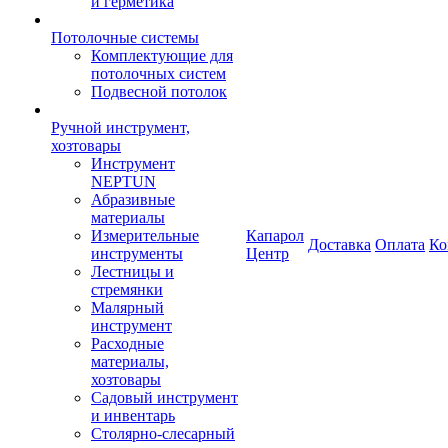
и герметика
Потолочные системы
Комплектующие для
потолочных систем
Подвесной потолок
Ручной инструмент,
хозтовары
Инструмент
NEPTUN
Абразивные
материалы
Измерительные
Капарол
Доставка
Оплата
Ко
инструменты
Центр
Лестницы и
стремянки
Малярный
инструмент
Расходные
материалы,
хозтовары
Садовый инструмент
и инвентарь
Столярно-слесарный