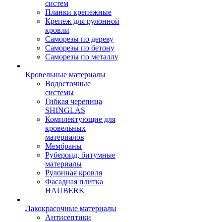
систем
Планки крепежные
Крепеж для рулонной
кровли
Саморезы по дереву
Саморезы по бетону
Саморезы по металлу
Кровельные материалы
Водосточные
системы
Гибкая черепица
SHINGLAS
Комплектующие для
кровельных
материалов
Мембраны
Рубероид, битумные
материалы
Рулонная кровля
Фасадная плитка
HAUBERK
Лакокрасочные материалы
Антисептики