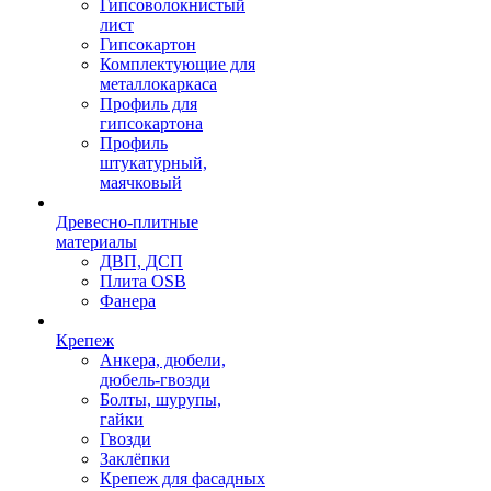
Гипсоволокнистый
лист
Гипсокартон
Комплектующие для
металлокаркаса
Профиль для
гипсокартона
Профиль
штукатурный,
маячковый
Древесно-плитные
материалы
ДВП, ДСП
Плита OSB
Фанера
Крепеж
Анкера, дюбели,
дюбель-гвозди
Болты, шурупы,
гайки
Гвозди
Заклёпки
Крепеж для фасадных