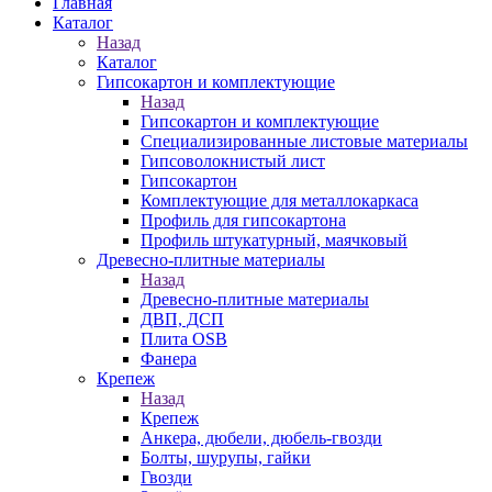
Главная
Каталог
Назад
Каталог
Гипсокартон и комплектующие
Назад
Гипсокартон и комплектующие
Специализированные листовые материалы
Гипсоволокнистый лист
Гипсокартон
Комплектующие для металлокаркаса
Профиль для гипсокартона
Профиль штукатурный, маячковый
Древесно-плитные материалы
Назад
Древесно-плитные материалы
ДВП, ДСП
Плита OSB
Фанера
Крепеж
Назад
Крепеж
Анкера, дюбели, дюбель-гвозди
Болты, шурупы, гайки
Гвозди