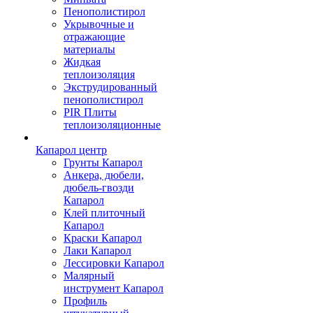
Пенополистирол
Укрывочные и
отражающие
материалы
Жидкая
теплоизоляция
Экструдированный
пенополистирол
PIR Плиты
теплоизоляционные
Капарол центр
Грунты Капарол
Анкера, дюбели,
дюбель-гвозди
Капарол
Клей плиточный
Капарол
Краски Капарол
Лаки Капарол
Лессировки Капарол
Малярный
инструмент Капарол
Профиль