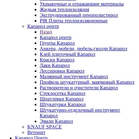
Укрывочные и отражающие материалы
Жидкая теплоизоляция
Экструдированный пенополистирол
PIR Плиты теплоизоляционные
Капарол центр
Назад
Капарол центр
Грунты Капарол
Анкера, дюбели, дюбель-гвозди Капарол
Клей плиточный Капарол
Краски Капарол
Лаки Капарол
Лессировки Капарол
Малярный инструмент Капарол
Профиль штукатурный, маячковый Капарол
Растворители и очистители Капарол
Cтеклосетка Капарол
Шпатлевки Капарол
Штукатурки Капарол
Штукатурно-отделочный инструмент
Капарол
Эмали Капарол
KNAUF SPACE
Ветонит
Капарол Центр