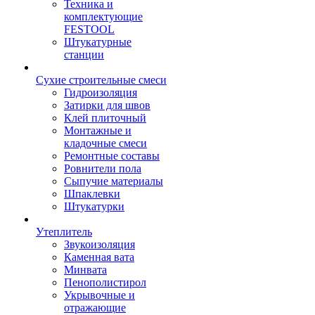
Техника и
комплектующие
FESTOOL
Штукатурные
станции
Сухие строительные смеси
Гидроизоляция
Затирки для швов
Клей плиточный
Монтажные и
кладочные смеси
Ремонтные составы
Ровнители пола
Сыпучие материалы
Шпаклевки
Штукатурки
Утеплитель
Звукоизоляция
Каменная вата
Минвата
Пенополистирол
Укрывочные и
отражающие