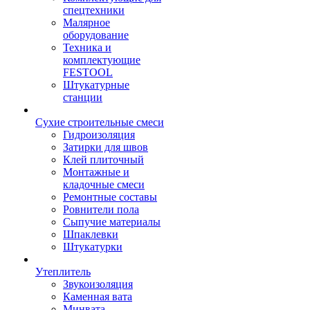
спецтехники
Малярное
оборудование
Техника и
комплектующие
FESTOOL
Штукатурные
станции
Сухие строительные смеси
Гидроизоляция
Затирки для швов
Клей плиточный
Монтажные и
кладочные смеси
Ремонтные составы
Ровнители пола
Сыпучие материалы
Шпаклевки
Штукатурки
Утеплитель
Звукоизоляция
Каменная вата
Минвата