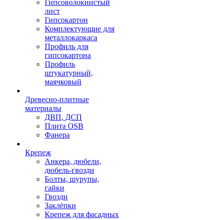
Гипсоволокнистый
лист
Гипсокартон
Комплектующие для
металлокаркаса
Профиль для
гипсокартона
Профиль
штукатурный,
маячковый
Древесно-плитные
материалы
ДВП, ДСП
Плита OSB
Фанера
Крепеж
Анкера, дюбели,
дюбель-гвозди
Болты, шурупы,
гайки
Гвозди
Заклёпки
Крепеж для фасадных