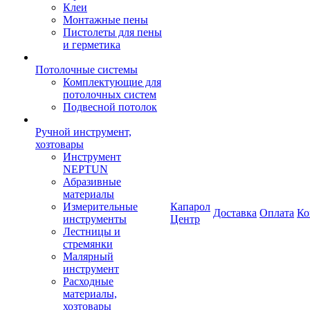
Клеи
Монтажные пены
Пистолеты для пены
и герметика
Потолочные системы
Комплектующие для
потолочных систем
Подвесной потолок
Ручной инструмент,
хозтовары
Инструмент
NEPTUN
Абразивные
материалы
Измерительные
Капарол
Доставка
Оплата
Ко
инструменты
Центр
Лестницы и
стремянки
Малярный
инструмент
Расходные
материалы,
хозтовары