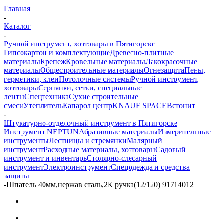
Главная
-
Каталог
-
Ручной инструмент, хозтовары в Пятигорске
Гипсокартон и комплектующие
Древесно-плитные
материалы
Крепеж
Кровельные материалы
Лакокрасочные
материалы
Общестроительные материалы
Огнезащита
Пены,
герметики, клеи
Потолочные системы
Ручной инструмент,
хозтовары
Серпянки, сетки, специальные
ленты
Спецтехника
Сухие строительные
смеси
Утеплитель
Капарол центр
KNAUF SPACE
Ветонит
-
Штукатурно-отделочный инструмент в Пятигорске
Инструмент NEPTUN
Абразивные материалы
Измерительные
инструменты
Лестницы и стремянки
Малярный
инструмент
Расходные материалы, хозтовары
Садовый
инструмент и инвентарь
Столярно-слесарный
инструмент
Электроинструмент
Спецодежда и средства
защиты
-
Шпатель 40мм,нержав сталь,2К ручка(12/120) 91714012