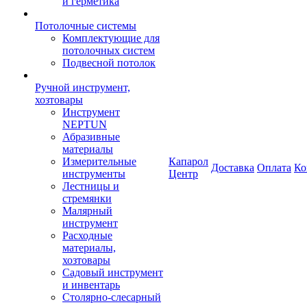
и герметика
Потолочные системы
Комплектующие для
потолочных систем
Подвесной потолок
Ручной инструмент,
хозтовары
Инструмент
NEPTUN
Абразивные
материалы
Измерительные
Капарол
Доставка
Оплата
Ко
инструменты
Центр
Лестницы и
стремянки
Малярный
инструмент
Расходные
материалы,
хозтовары
Садовый инструмент
и инвентарь
Столярно-слесарный