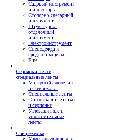
Садовый инструмент
и инвентарь
Столярно-слесарный
инструмент
Штукатурно-
отделочный
инструмент
Электроинструмент
Спецодежда и
средства защиты
Ещё
Серпянки, сетки,
специальные ленты
Малярный флизелин
и стеклохолст
Специальные ленты
Стеклотканные сетки
и серпянки
Углозащитные и
уплотнительные
ленты
Спецтехника
Комплектующие для