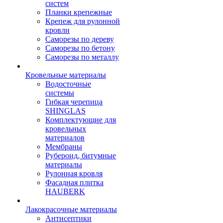
систем
Планки крепежные
Крепеж для рулонной
кровли
Саморезы по дереву
Саморезы по бетону
Саморезы по металлу
Кровельные материалы
Водосточные
системы
Гибкая черепица
SHINGLAS
Комплектующие для
кровельных
материалов
Мембраны
Рубероид, битумные
материалы
Рулонная кровля
Фасадная плитка
HAUBERK
Лакокрасочные материалы
Антисептики