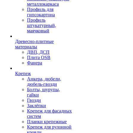
металлокаркаса
Профиль для
гипсокартона
Профиль
штукатурный,
маячковый
Древесно-плитные
материалы
ДВП, ДСП
Плита OSB
Фанера
Крепеж
Анкера, дюбели,
дюбель-гвозди
Болты, шурупы,
гайки
Гвозди
Заклёпки
Крепеж для фасадных
систем
Планки крепежные
Крепеж для рулонной
кровли