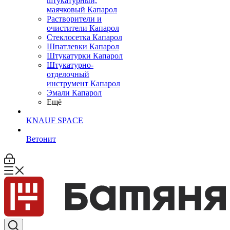
штукатурный,
маячковый Капарол
Растворители и
очистители Капарол
Cтеклосетка Капарол
Шпатлевки Капарол
Штукатурки Капарол
Штукатурно-
отделочный
инструмент Капарол
Эмали Капарол
Ещё
KNAUF SPACE
Ветонит