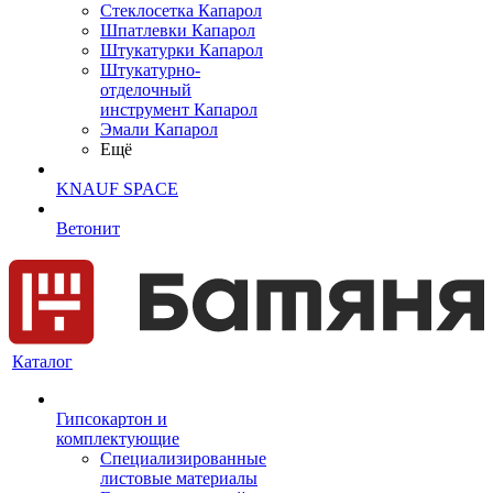
Cтеклосетка Капарол
Шпатлевки Капарол
Штукатурки Капарол
Штукатурно-
отделочный
инструмент Капарол
Эмали Капарол
Ещё
KNAUF SPACE
Ветонит
Каталог
Гипсокартон и
комплектующие
Специализированные
листовые материалы