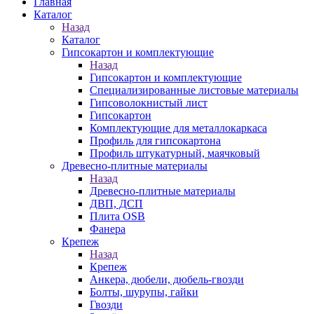
Главная
Каталог
Назад
Каталог
Гипсокартон и комплектующие
Назад
Гипсокартон и комплектующие
Специализированные листовые материалы
Гипсоволокнистый лист
Гипсокартон
Комплектующие для металлокаркаса
Профиль для гипсокартона
Профиль штукатурный, маячковый
Древесно-плитные материалы
Назад
Древесно-плитные материалы
ДВП, ДСП
Плита OSB
Фанера
Крепеж
Назад
Крепеж
Анкера, дюбели, дюбель-гвозди
Болты, шурупы, гайки
Гвозди