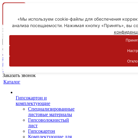
«Мы используем cookie-файлы для обеспечения коррект
анализа посещаемости. Нажимая кнопку «Принять», вы со
Ваш город
конфиденц
Пятигорск
Принят
Настр
Личный кабинет
8-800-775-59-89
Откло
8-800-775-59-89
+7 918 754-83-77
Заказать звонок
Каталог
Гипсокартон и
комплектующие
Специализированные
листовые материалы
Гипсоволокнистый
лист
Гипсокартон
Комплектующие для