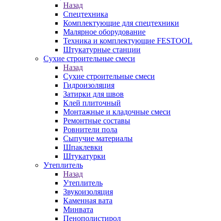
Назад
Спецтехника
Комплектующие для спецтехники
Малярное оборудование
Техника и комплектующие FESTOOL
Штукатурные станции
Сухие строительные смеси
Назад
Сухие строительные смеси
Гидроизоляция
Затирки для швов
Клей плиточный
Монтажные и кладочные смеси
Ремонтные составы
Ровнители пола
Сыпучие материалы
Шпаклевки
Штукатурки
Утеплитель
Назад
Утеплитель
Звукоизоляция
Каменная вата
Минвата
Пенополистирол