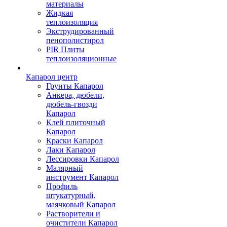
материалы
Жидкая
теплоизоляция
Экструдированный
пенополистирол
PIR Плиты
теплоизоляционные
Капарол центр
Грунты Капарол
Анкера, дюбели,
дюбель-гвозди
Капарол
Клей плиточный
Капарол
Краски Капарол
Лаки Капарол
Лессировки Капарол
Малярный
инструмент Капарол
Профиль
штукатурный,
маячковый Капарол
Растворители и
очистители Капарол