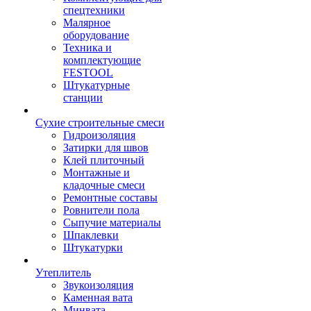
спецтехники
Малярное
оборудование
Техника и
комплектующие
FESTOOL
Штукатурные
станции
Сухие строительные смеси
Гидроизоляция
Затирки для швов
Клей плиточный
Монтажные и
кладочные смеси
Ремонтные составы
Ровнители пола
Сыпучие материалы
Шпаклевки
Штукатурки
Утеплитель
Звукоизоляция
Каменная вата
Минвата