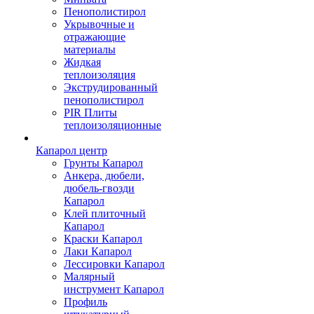
Пенополистирол
Укрывочные и
отражающие
материалы
Жидкая
теплоизоляция
Экструдированный
пенополистирол
PIR Плиты
теплоизоляционные
Капарол центр
Грунты Капарол
Анкера, дюбели,
дюбель-гвозди
Капарол
Клей плиточный
Капарол
Краски Капарол
Лаки Капарол
Лессировки Капарол
Малярный
инструмент Капарол
Профиль