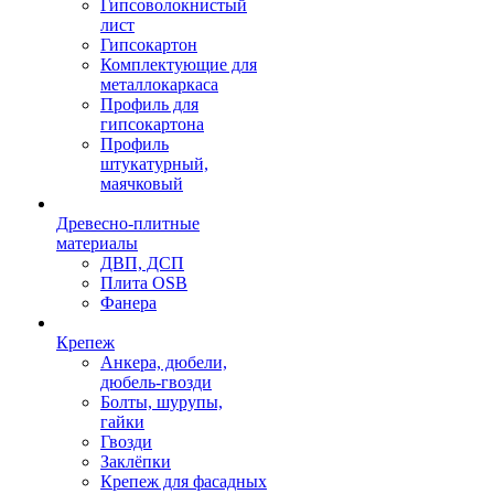
Гипсоволокнистый
лист
Гипсокартон
Комплектующие для
металлокаркаса
Профиль для
гипсокартона
Профиль
штукатурный,
маячковый
Древесно-плитные
материалы
ДВП, ДСП
Плита OSB
Фанера
Крепеж
Анкера, дюбели,
дюбель-гвозди
Болты, шурупы,
гайки
Гвозди
Заклёпки
Крепеж для фасадных