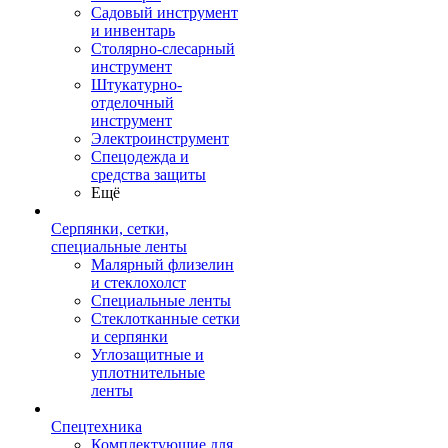
Садовый инструмент
и инвентарь
Столярно-слесарный
инструмент
Штукатурно-
отделочный
инструмент
Электроинструмент
Спецодежда и
средства защиты
Ещё
Серпянки, сетки,
специальные ленты
Малярный флизелин
и стеклохолст
Специальные ленты
Стеклотканные сетки
и серпянки
Углозащитные и
уплотнительные
ленты
Спецтехника
Комплектующие для