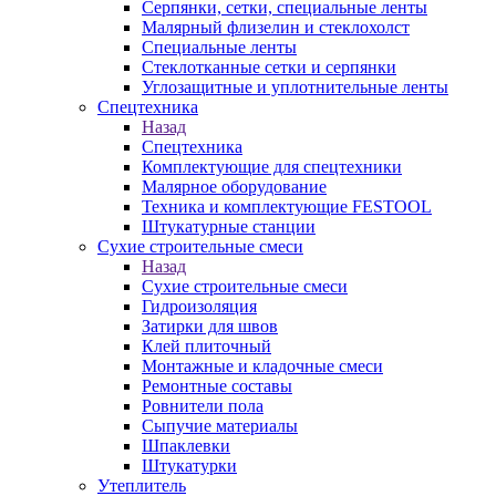
Серпянки, сетки, специальные ленты
Малярный флизелин и стеклохолст
Специальные ленты
Стеклотканные сетки и серпянки
Углозащитные и уплотнительные ленты
Спецтехника
Назад
Спецтехника
Комплектующие для спецтехники
Малярное оборудование
Техника и комплектующие FESTOOL
Штукатурные станции
Сухие строительные смеси
Назад
Сухие строительные смеси
Гидроизоляция
Затирки для швов
Клей плиточный
Монтажные и кладочные смеси
Ремонтные составы
Ровнители пола
Сыпучие материалы
Шпаклевки
Штукатурки
Утеплитель