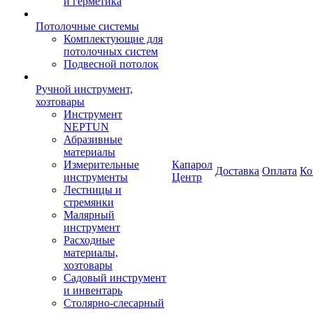
и герметика
Потолочные системы
Комплектующие для
потолочных систем
Подвесной потолок
Ручной инструмент,
хозтовары
Инструмент
NEPTUN
Абразивные
материалы
Измерительные
Капарол
Доставка
Оплата
Ко
инструменты
Центр
Лестницы и
стремянки
Малярный
инструмент
Расходные
материалы,
хозтовары
Садовый инструмент
и инвентарь
Столярно-слесарный