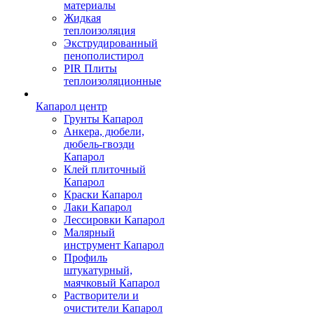
материалы
Жидкая
теплоизоляция
Экструдированный
пенополистирол
PIR Плиты
теплоизоляционные
Капарол центр
Грунты Капарол
Анкера, дюбели,
дюбель-гвозди
Капарол
Клей плиточный
Капарол
Краски Капарол
Лаки Капарол
Лессировки Капарол
Малярный
инструмент Капарол
Профиль
штукатурный,
маячковый Капарол
Растворители и
очистители Капарол