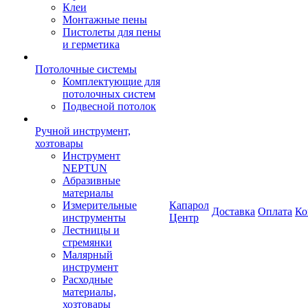
Клеи
Монтажные пены
Пистолеты для пены
и герметика
Потолочные системы
Комплектующие для
потолочных систем
Подвесной потолок
Ручной инструмент,
хозтовары
Инструмент
NEPTUN
Абразивные
материалы
Измерительные
Капарол
Доставка
Оплата
Ко
инструменты
Центр
Лестницы и
стремянки
Малярный
инструмент
Расходные
материалы,
хозтовары