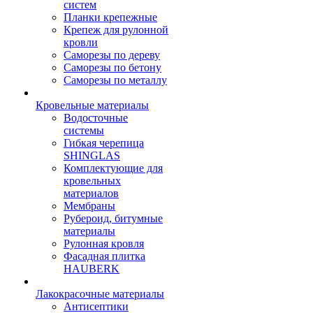
систем
Планки крепежные
Крепеж для рулонной
кровли
Саморезы по дереву
Саморезы по бетону
Саморезы по металлу
Кровельные материалы
Водосточные
системы
Гибкая черепица
SHINGLAS
Комплектующие для
кровельных
материалов
Мембраны
Рубероид, битумные
материалы
Рулонная кровля
Фасадная плитка
HAUBERK
Лакокрасочные материалы
Антисептики