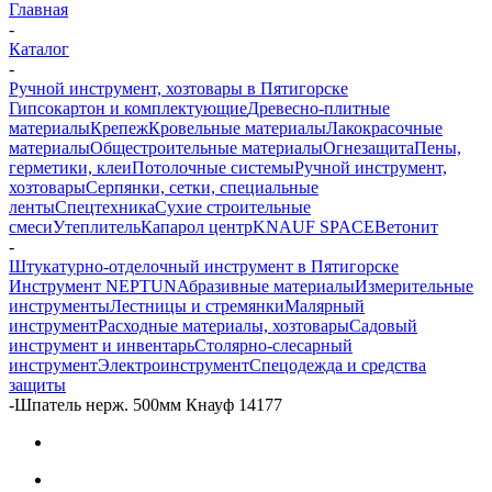
Главная
-
Каталог
-
Ручной инструмент, хозтовары в Пятигорске
Гипсокартон и комплектующие
Древесно-плитные
материалы
Крепеж
Кровельные материалы
Лакокрасочные
материалы
Общестроительные материалы
Огнезащита
Пены,
герметики, клеи
Потолочные системы
Ручной инструмент,
хозтовары
Серпянки, сетки, специальные
ленты
Спецтехника
Сухие строительные
смеси
Утеплитель
Капарол центр
KNAUF SPACE
Ветонит
-
Штукатурно-отделочный инструмент в Пятигорске
Инструмент NEPTUN
Абразивные материалы
Измерительные
инструменты
Лестницы и стремянки
Малярный
инструмент
Расходные материалы, хозтовары
Садовый
инструмент и инвентарь
Столярно-слесарный
инструмент
Электроинструмент
Спецодежда и средства
защиты
-
Шпатель нерж. 500мм Кнауф 14177