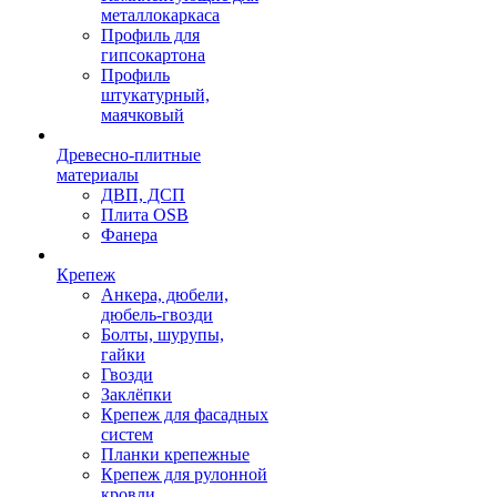
металлокаркаса
Профиль для
гипсокартона
Профиль
штукатурный,
маячковый
Древесно-плитные
материалы
ДВП, ДСП
Плита OSB
Фанера
Крепеж
Анкера, дюбели,
дюбель-гвозди
Болты, шурупы,
гайки
Гвозди
Заклёпки
Крепеж для фасадных
систем
Планки крепежные
Крепеж для рулонной
кровли