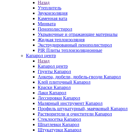
Назад
Утеплитель
Звукоизоляция
Каменная вата
Минвата
Пенополистирол
Укрывочные и отражающие материалы
Жидкая теплоизоляция
Экструдированный пенополистирол
PIR Плиты теплоизоляционные
Капарол центр
Назад
Капарол центр
Грунты Капарол
Анкера, дюбели, дюбель-гвозди Капарол
Клей плиточный Капарол
Краски Капарол
Лаки Капарол
Лессировки Капарол
Малярный инструмент Капарол
Профиль штукатурный, маячковый Капарол
Растворители и очистители Капарол
Cтеклосетка Капарол
Шпатлевки Капарол
Штукатурки Капарол