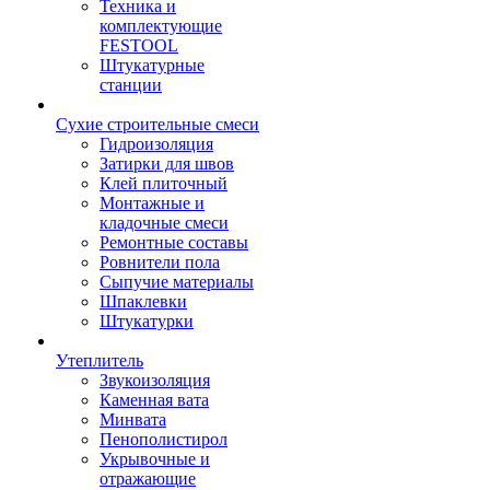
Техника и
комплектующие
FESTOOL
Штукатурные
станции
Сухие строительные смеси
Гидроизоляция
Затирки для швов
Клей плиточный
Монтажные и
кладочные смеси
Ремонтные составы
Ровнители пола
Сыпучие материалы
Шпаклевки
Штукатурки
Утеплитель
Звукоизоляция
Каменная вата
Минвата
Пенополистирол
Укрывочные и
отражающие