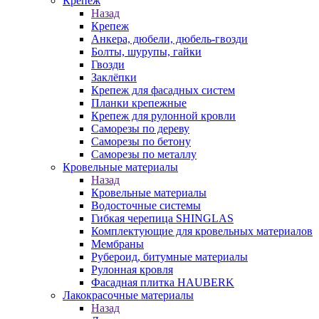
Крепеж
Назад
Крепеж
Анкера, дюбели, дюбель-гвозди
Болты, шурупы, гайки
Гвозди
Заклёпки
Крепеж для фасадных систем
Планки крепежные
Крепеж для рулонной кровли
Саморезы по дереву
Саморезы по бетону
Саморезы по металлу
Кровельные материалы
Назад
Кровельные материалы
Водосточные системы
Гибкая черепица SHINGLAS
Комплектующие для кровельных материалов
Мембраны
Рубероид, битумные материалы
Рулонная кровля
Фасадная плитка HAUBERK
Лакокрасочные материалы
Назад