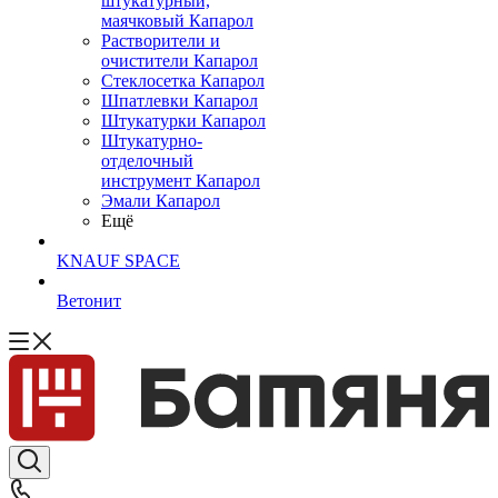
штукатурный,
маячковый Капарол
Растворители и
очистители Капарол
Cтеклосетка Капарол
Шпатлевки Капарол
Штукатурки Капарол
Штукатурно-
отделочный
инструмент Капарол
Эмали Капарол
Ещё
KNAUF SPACE
Ветонит