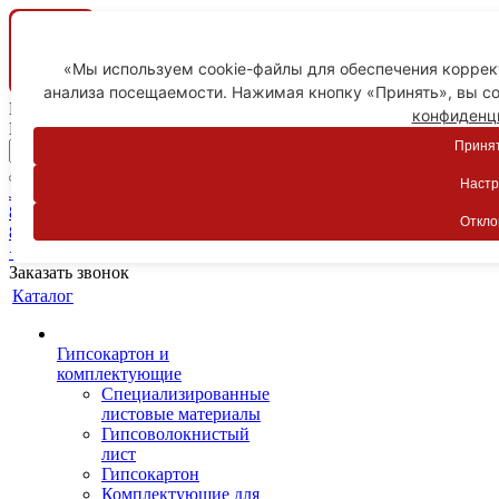
«Мы используем cookie-файлы для обеспечения коррект
анализа посещаемости. Нажимая кнопку «Принять», вы со
Ваш город
конфиденц
Пятигорск
Принят
Настр
Личный кабинет
8-800-775-59-89
Откло
8-800-775-59-89
+7 918 754-83-77
Заказать звонок
Каталог
Гипсокартон и
комплектующие
Специализированные
листовые материалы
Гипсоволокнистый
лист
Гипсокартон
Комплектующие для