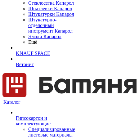
Cтеклосетка Капарол
Шпатлевки Капарол
Штукатурки Капарол
Штукатурно-
отделочный
инструмент Капарол
Эмали Капарол
Ещё
KNAUF SPACE
Ветонит
Каталог
Гипсокартон и
комплектующие
Специализированные
листовые материалы