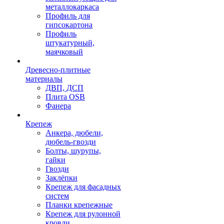
металлокаркаса
Профиль для
гипсокартона
Профиль
штукатурный,
маячковый
Древесно-плитные
материалы
ДВП, ДСП
Плита OSB
Фанера
Крепеж
Анкера, дюбели,
дюбель-гвозди
Болты, шурупы,
гайки
Гвозди
Заклёпки
Крепеж для фасадных
систем
Планки крепежные
Крепеж для рулонной
кровли