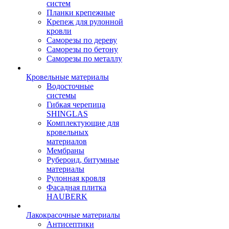
систем
Планки крепежные
Крепеж для рулонной
кровли
Саморезы по дереву
Саморезы по бетону
Саморезы по металлу
Кровельные материалы
Водосточные
системы
Гибкая черепица
SHINGLAS
Комплектующие для
кровельных
материалов
Мембраны
Рубероид, битумные
материалы
Рулонная кровля
Фасадная плитка
HAUBERK
Лакокрасочные материалы
Антисептики