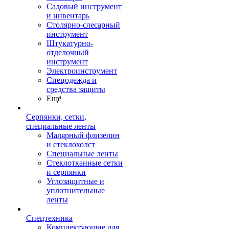
Садовый инструмент
и инвентарь
Столярно-слесарный
инструмент
Штукатурно-
отделочный
инструмент
Электроинструмент
Спецодежда и
средства защиты
Ещё
Серпянки, сетки,
специальные ленты
Малярный флизелин
и стеклохолст
Специальные ленты
Стеклотканные сетки
и серпянки
Углозащитные и
уплотнительные
ленты
Спецтехника
Комплектующие для