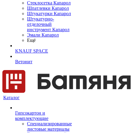
Cтеклосетка Капарол
Шпатлевки Капарол
Штукатурки Капарол
Штукатурно-
отделочный
инструмент Капарол
Эмали Капарол
Ещё
KNAUF SPACE
Ветонит
Каталог
Гипсокартон и
комплектующие
Специализированные
листовые материалы