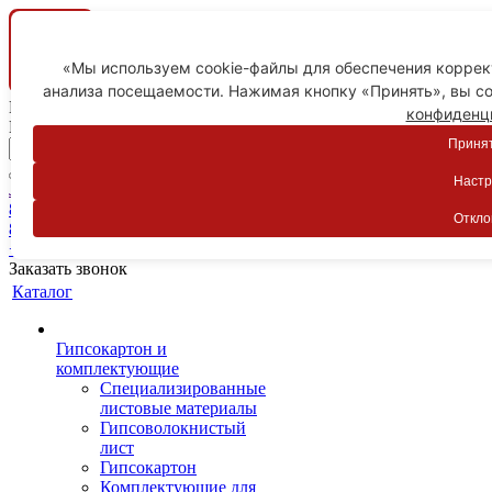
«Мы используем cookie-файлы для обеспечения коррект
анализа посещаемости. Нажимая кнопку «Принять», вы со
Ваш город
конфиденц
Пятигорск
Принят
Настр
Личный кабинет
8-800-775-59-89
Откло
8-800-775-59-89
+7 918 754-83-77
Заказать звонок
Каталог
Гипсокартон и
комплектующие
Специализированные
листовые материалы
Гипсоволокнистый
лист
Гипсокартон
Комплектующие для