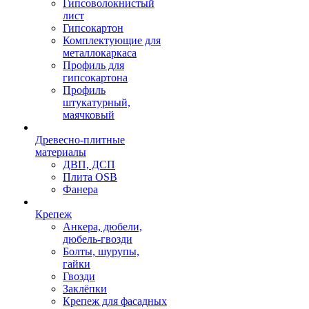
Гипсоволокнистый
лист
Гипсокартон
Комплектующие для
металлокаркаса
Профиль для
гипсокартона
Профиль
штукатурный,
маячковый
Древесно-плитные
материалы
ДВП, ДСП
Плита OSB
Фанера
Крепеж
Анкера, дюбели,
дюбель-гвозди
Болты, шурупы,
гайки
Гвозди
Заклёпки
Крепеж для фасадных