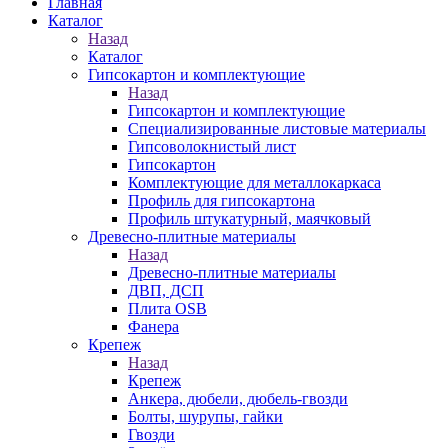
Главная
Каталог
Назад
Каталог
Гипсокартон и комплектующие
Назад
Гипсокартон и комплектующие
Специализированные листовые материалы
Гипсоволокнистый лист
Гипсокартон
Комплектующие для металлокаркаса
Профиль для гипсокартона
Профиль штукатурный, маячковый
Древесно-плитные материалы
Назад
Древесно-плитные материалы
ДВП, ДСП
Плита OSB
Фанера
Крепеж
Назад
Крепеж
Анкера, дюбели, дюбель-гвозди
Болты, шурупы, гайки
Гвозди