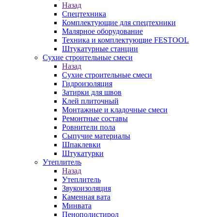
Назад
Спецтехника
Комплектующие для спецтехники
Малярное оборудование
Техника и комплектующие FESTOOL
Штукатурные станции
Сухие строительные смеси
Назад
Сухие строительные смеси
Гидроизоляция
Затирки для швов
Клей плиточный
Монтажные и кладочные смеси
Ремонтные составы
Ровнители пола
Сыпучие материалы
Шпаклевки
Штукатурки
Утеплитель
Назад
Утеплитель
Звукоизоляция
Каменная вата
Минвата
Пенополистирол