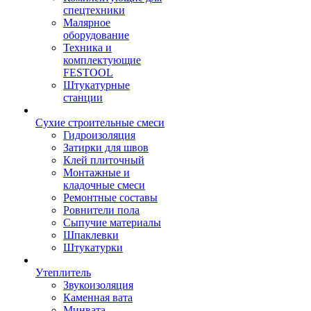
спецтехники
Малярное
оборудование
Техника и
комплектующие
FESTOOL
Штукатурные
станции
Сухие строительные смеси
Гидроизоляция
Затирки для швов
Клей плиточный
Монтажные и
кладочные смеси
Ремонтные составы
Ровнители пола
Сыпучие материалы
Шпаклевки
Штукатурки
Утеплитель
Звукоизоляция
Каменная вата
Минвата