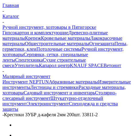
Главная
-
Каталог
-
Ручной инструмент, хозтовары в Пятигорске
Гипсокартон и комплектующие
Древесно-плитные
материалы
Крепеж
Кровельные материалы
Лакокрасочные
материалы
Общестроительные материалы
Огнезащита
Пены,
герметики, клеи
Потолочные системы
Ручной инструмент,
хозтовары
Серпянки, сетки, специальные
ленты
Спецтехника
Сухие строительные
смеси
Утеплитель
Капарол центр
KNAUF SPACE
Ветонит
-
Малярный инструмент
Инструмент NEPTUN
Абразивные материалы
Измерительные
инструменты
Лестницы и стремянки
Расходные материалы,
хозтовары
Садовый инструмент и инвентарь
Столярно-
слесарный инструмент
Штукатурно-отделочный
инструмент
Электроинструмент
Спецодежда и средства
защиты
-
Крестики ЗУБР д-кафеля 2мм 200шт. 33811-2