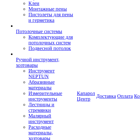
Клеи
Монтажные пены
Пистолеты для пены
и герметика
Потолочные системы
Комплектующие для
потолочных систем
Подвесной потолок
Ручной инструмент,
хозтовары
Инструмент
NEPTUN
Абразивные
материалы
Измерительные
Капарол
Доставка
Оплата
Ко
инструменты
Центр
Лестницы и
стремянки
Малярный
инструмент
Расходные
материалы,
хозтовары