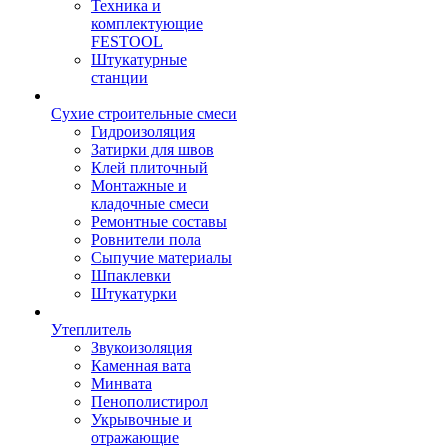
Техника и
комплектующие
FESTOOL
Штукатурные
станции
Сухие строительные смеси
Гидроизоляция
Затирки для швов
Клей плиточный
Монтажные и
кладочные смеси
Ремонтные составы
Ровнители пола
Сыпучие материалы
Шпаклевки
Штукатурки
Утеплитель
Звукоизоляция
Каменная вата
Минвата
Пенополистирол
Укрывочные и
отражающие