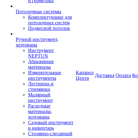
и герметика
Потолочные системы
Комплектующие для
потолочных систем
Подвесной потолок
Ручной инструмент,
хозтовары
Инструмент
NEPTUN
Абразивные
материалы
Измерительные
Капарол
Доставка
Оплата
Ко
инструменты
Центр
Лестницы и
стремянки
Малярный
инструмент
Расходные
материалы,
хозтовары
Садовый инструмент
и инвентарь
Столярно-слесарный