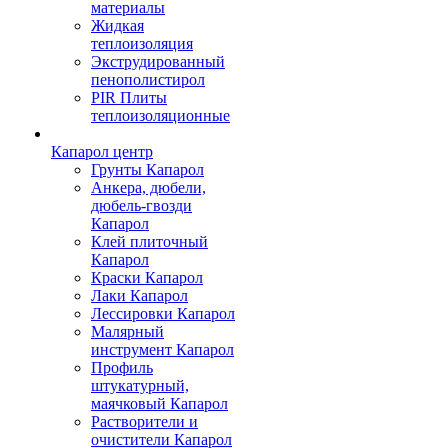
материалы
Жидкая
теплоизоляция
Экструдированный
пенополистирол
PIR Плиты
теплоизоляционные
Капарол центр
Грунты Капарол
Анкера, дюбели,
дюбель-гвозди
Капарол
Клей плиточный
Капарол
Краски Капарол
Лаки Капарол
Лессировки Капарол
Малярный
инструмент Капарол
Профиль
штукатурный,
маячковый Капарол
Растворители и
очистители Капарол