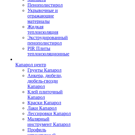
Пенополистирол
Укрывочные и
отражающие
материалы
Жидкая
теплоизоляция
Экструдированный
пенополистирол
PIR Плиты
теплоизоляционные
Капарол центр
Грунты Капарол
Анкера, дюбели,
дюбель-гвозди
Капарол
Клей плиточный
Капарол
Краски Капарол
Лаки Капарол
Лессировки Капарол
Малярный
инструмент Капарол
Профиль