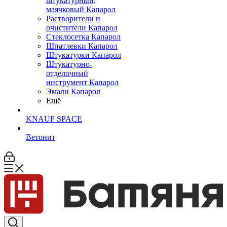
штукатурный,
маячковый Капарол
Растворители и
очистители Капарол
Cтеклосетка Капарол
Шпатлевки Капарол
Штукатурки Капарол
Штукатурно-
отделочный
инструмент Капарол
Эмали Капарол
Ещё
KNAUF SPACE
Ветонит