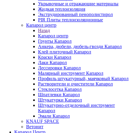
Укрывочные и отражающие материалы
Жидкая теплоизоляция
Экструдированный пенополистирол
PIR Плиты теплоизоляционные
Капарол центр
Назад
Капарол центр
Грунты Капарол
Анкера, дюбели, дюбель-гвозди Капарол
Клей плиточный Капарол
Краски Капарол
Лаки Капарол
Лессировки Капарол
Малярный инструмент Капарол
Профиль штукатурный, маячковый Капарол
Растворители и очистители Капарол
Cтеклосетка Капарол
Шпатлевки Капарол
Штукатурки Капарол
Штукатурно-отделочный инструмент
Капарол
Эмали Капарол
KNAUF SPACE
Ветонит
Капарол Центр