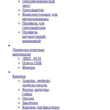
Гипсоволокнистый
лист
Гипсокартон
Комплектующие для
металлокаркаса
Профиль для
гипсокартона
Профиль
штукатурный,
маячковый
Древесно-плитные
материалы
ДВП, ДСП
Плита OSB
Фанера
Крепеж
Анкера, дюбели,
дюбель-гвозди
Болты, шурупы,
гайки
Гвозди
Заклёпки
Крепеж для фасадных