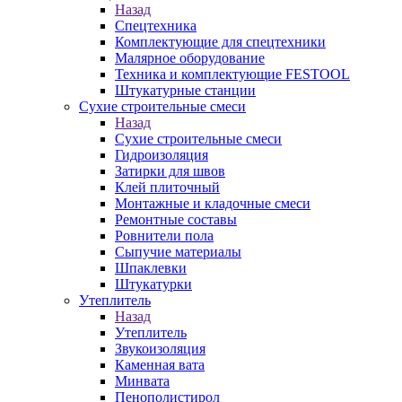
Назад
Спецтехника
Комплектующие для спецтехники
Малярное оборудование
Техника и комплектующие FESTOOL
Штукатурные станции
Сухие строительные смеси
Назад
Сухие строительные смеси
Гидроизоляция
Затирки для швов
Клей плиточный
Монтажные и кладочные смеси
Ремонтные составы
Ровнители пола
Сыпучие материалы
Шпаклевки
Штукатурки
Утеплитель
Назад
Утеплитель
Звукоизоляция
Каменная вата
Минвата
Пенополистирол