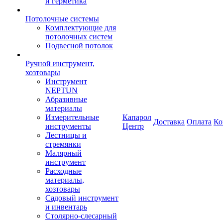
и герметика
Потолочные системы
Комплектующие для
потолочных систем
Подвесной потолок
Ручной инструмент,
хозтовары
Инструмент
NEPTUN
Абразивные
материалы
Измерительные
Капарол
Доставка
Оплата
Ко
инструменты
Центр
Лестницы и
стремянки
Малярный
инструмент
Расходные
материалы,
хозтовары
Садовый инструмент
и инвентарь
Столярно-слесарный