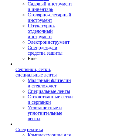
Садовый инструмент
и инвентарь
Столярно-слесарный
инструмент
Штукатурно-
отделочный
инструмент
Электроинструмент
Спецодежда и
средства защиты
Ещё
Серпянки, сетки,
специальные ленты
Малярный флизелин
и стеклохолст
Специальные ленты
Стеклотканные сетки
и серпянки
Углозащитные и
уплотнительные
ленты
Спецтехника
Комплектующие для