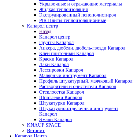
Укрывочные и отражающие материалы
Жидкая теплоизоляция
Экструдированный пенополистирол
PIR Плиты теплоизоляционные
Капарол центр
Назад
Капарол центр
Грунты Капарол
Анкера, дюбели, дюбель-гвозди Капарол
Клей плиточный Капарол
Краски Капарол
Лаки Капарол
Лессировки Капарол
Малярный инструмент Капарол
Профиль штукатурный, маячковый Капарол
Растворители и очистители Капарол
Cтеклосетка Капарол
Шпатлевки Капарол
Штукатурки Капарол
Штукатурно-отделочный инструмент
Капарол
Эмали Капарол
KNAUF SPACE
Ветонит
Капарол Центр