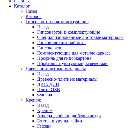
Главная
Каталог
Назад
Каталог
Гипсокартон и комплектующие
Назад
Гипсокартон и комплектующие
Специализированные листовые материалы
Гипсоволокнистый лист
Гипсокартон
Комплектующие для металлокаркаса
Профиль для гипсокартона
Профиль штукатурный, маячковый
Древесно-плитные материалы
Назад
Древесно-плитные материалы
ДВП, ДСП
Плита OSB
Фанера
Крепеж
Назад
Крепеж
Анкера, дюбели, дюбель-гвозди
Болты, шурупы, гайки
Гвозди