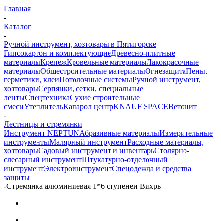
Главная
-
Каталог
-
Ручной инструмент, хозтовары в Пятигорске
Гипсокартон и комплектующие
Древесно-плитные
материалы
Крепеж
Кровельные материалы
Лакокрасочные
материалы
Общестроительные материалы
Огнезащита
Пены,
герметики, клеи
Потолочные системы
Ручной инструмент,
хозтовары
Серпянки, сетки, специальные
ленты
Спецтехника
Сухие строительные
смеси
Утеплитель
Капарол центр
KNAUF SPACE
Ветонит
-
Лестницы и стремянки
Инструмент NEPTUN
Абразивные материалы
Измерительные
инструменты
Малярный инструмент
Расходные материалы,
хозтовары
Садовый инструмент и инвентарь
Столярно-
слесарный инструмент
Штукатурно-отделочный
инструмент
Электроинструмент
Спецодежда и средства
защиты
-
Стремянка алюминиевая 1*6 ступеней Вихрь