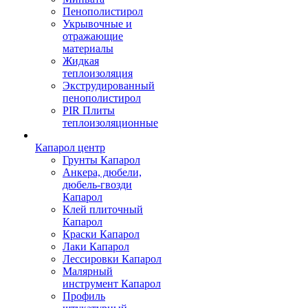
Пенополистирол
Укрывочные и
отражающие
материалы
Жидкая
теплоизоляция
Экструдированный
пенополистирол
PIR Плиты
теплоизоляционные
Капарол центр
Грунты Капарол
Анкера, дюбели,
дюбель-гвозди
Капарол
Клей плиточный
Капарол
Краски Капарол
Лаки Капарол
Лессировки Капарол
Малярный
инструмент Капарол
Профиль