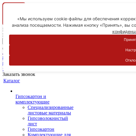
«Мы используем cookie-файлы для обеспечения коррект
анализа посещаемости. Нажимая кнопку «Принять», вы со
Ваш город
конфиденц
Пятигорск
Принят
Настр
Личный кабинет
8-800-775-59-89
Откло
8-800-775-59-89
+7 918 754-83-77
Заказать звонок
Каталог
Гипсокартон и
комплектующие
Специализированные
листовые материалы
Гипсоволокнистый
лист
Гипсокартон
Комплектующие для