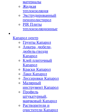
материалы
Жидкая
теплоизоляция
Экструдированный
пенополистирол
PIR Плиты
теплоизоляционные
Капарол центр
Грунты Капарол
Анкера, дюбели,
дюбель-гвозди
Капарол
Клей плиточный
Капарол
Краски Капарол
Лаки Капарол
Лессировки Капарол
Малярный
инструмент Капарол
Профиль
штукатурный,
маячковый Капарол
Растворители и
очистители Капарол