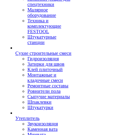
спецтехники
Малярное
оборудование
Техника и
комплектующие
FESTOOL
Штукатурные
станции
Сухие строительные смеси
Гидроизоляция
Затирки для швов
Клей плиточный
Монтажные и
кладочные смеси
Ремонтные составы
Ровнители пола
Сыпучие материалы
Шпаклевки
Штукатурки
Утеплитель
Звукоизоляция
Каменная вата
Минвата