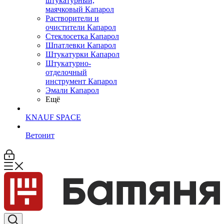
штукатурный,
маячковый Капарол
Растворители и
очистители Капарол
Cтеклосетка Капарол
Шпатлевки Капарол
Штукатурки Капарол
Штукатурно-
отделочный
инструмент Капарол
Эмали Капарол
Ещё
KNAUF SPACE
Ветонит