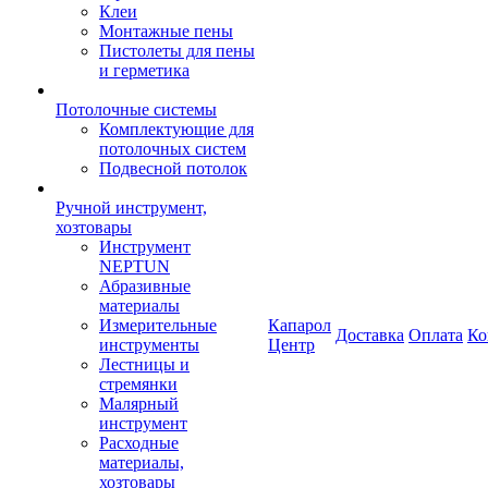
Клеи
Монтажные пены
Пистолеты для пены
и герметика
Потолочные системы
Комплектующие для
потолочных систем
Подвесной потолок
Ручной инструмент,
хозтовары
Инструмент
NEPTUN
Абразивные
материалы
Измерительные
Капарол
Доставка
Оплата
Ко
инструменты
Центр
Лестницы и
стремянки
Малярный
инструмент
Расходные
материалы,
хозтовары