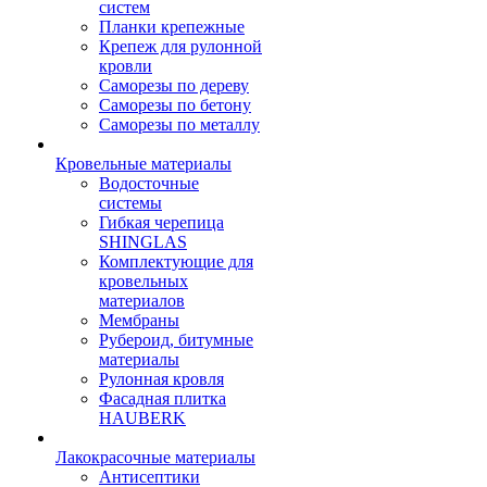
систем
Планки крепежные
Крепеж для рулонной
кровли
Саморезы по дереву
Саморезы по бетону
Саморезы по металлу
Кровельные материалы
Водосточные
системы
Гибкая черепица
SHINGLAS
Комплектующие для
кровельных
материалов
Мембраны
Рубероид, битумные
материалы
Рулонная кровля
Фасадная плитка
HAUBERK
Лакокрасочные материалы
Антисептики