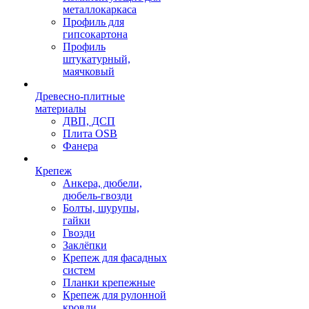
металлокаркаса
Профиль для
гипсокартона
Профиль
штукатурный,
маячковый
Древесно-плитные
материалы
ДВП, ДСП
Плита OSB
Фанера
Крепеж
Анкера, дюбели,
дюбель-гвозди
Болты, шурупы,
гайки
Гвозди
Заклёпки
Крепеж для фасадных
систем
Планки крепежные
Крепеж для рулонной
кровли