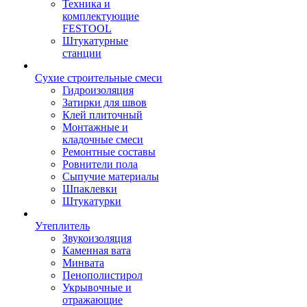
Техника и
комплектующие
FESTOOL
Штукатурные
станции
Сухие строительные смеси
Гидроизоляция
Затирки для швов
Клей плиточный
Монтажные и
кладочные смеси
Ремонтные составы
Ровнители пола
Сыпучие материалы
Шпаклевки
Штукатурки
Утеплитель
Звукоизоляция
Каменная вата
Минвата
Пенополистирол
Укрывочные и
отражающие