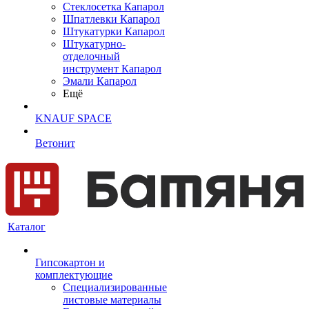
Cтеклосетка Капарол
Шпатлевки Капарол
Штукатурки Капарол
Штукатурно-
отделочный
инструмент Капарол
Эмали Капарол
Ещё
KNAUF SPACE
Ветонит
Каталог
Гипсокартон и
комплектующие
Специализированные
листовые материалы