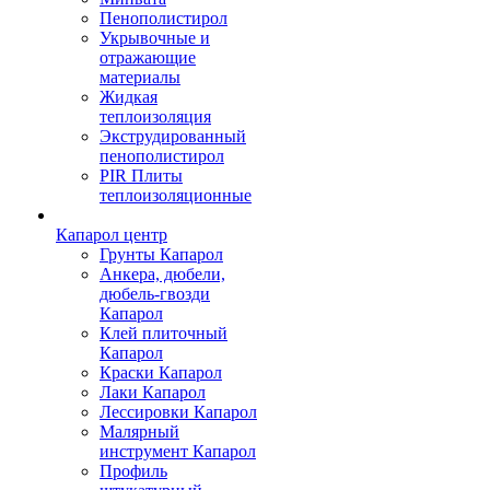
Пенополистирол
Укрывочные и
отражающие
материалы
Жидкая
теплоизоляция
Экструдированный
пенополистирол
PIR Плиты
теплоизоляционные
Капарол центр
Грунты Капарол
Анкера, дюбели,
дюбель-гвозди
Капарол
Клей плиточный
Капарол
Краски Капарол
Лаки Капарол
Лессировки Капарол
Малярный
инструмент Капарол
Профиль