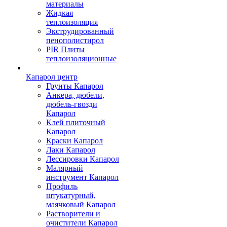
материалы
Жидкая
теплоизоляция
Экструдированный
пенополистирол
PIR Плиты
теплоизоляционные
Капарол центр
Грунты Капарол
Анкера, дюбели,
дюбель-гвозди
Капарол
Клей плиточный
Капарол
Краски Капарол
Лаки Капарол
Лессировки Капарол
Малярный
инструмент Капарол
Профиль
штукатурный,
маячковый Капарол
Растворители и
очистители Капарол