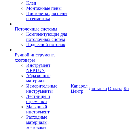
Клеи
Монтажные пены
Пистолеты для пены
и герметика
Потолочные системы
Комплектующие для
потолочных систем
Подвесной потолок
Ручной инструмент,
хозтовары
Инструмент
NEPTUN
Абразивные
материалы
Измерительные
Капарол
Доставка
Оплата
Ко
инструменты
Центр
Лестницы и
стремянки
Малярный
инструмент
Расходные
материалы,
хозтовары