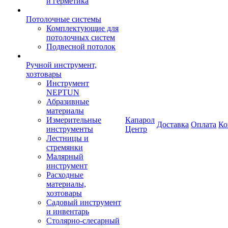
и герметика
Потолочные системы
Комплектующие для
потолочных систем
Подвесной потолок
Ручной инструмент,
хозтовары
Инструмент
NEPTUN
Абразивные
материалы
Измерительные
Капарол
Доставка
Оплата
Ко
инструменты
Центр
Лестницы и
стремянки
Малярный
инструмент
Расходные
материалы,
хозтовары
Садовый инструмент
и инвентарь
Столярно-слесарный