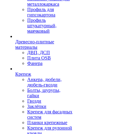
металлокаркаса
Профиль для
гипсокартона
Профиль
штукатурный,
маячковый
Древесно-плитные
материалы
ДВП, ДСП
Плита OSB
Фанера
Крепеж
Анкера, дюбели,
дюбель-гвозди
Болты, шурупы,
гайки
Гвозди
Заклёпки
Крепеж для фасадных
систем
Планки крепежные
Крепеж для рулонной
кровли