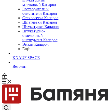
штукатурный,
маячковый Капарол
Растворители и
очистители Капарол
Cтеклосетка Капарол
Шпатлевки Капарол
Штукатурки Капарол
Штукатурно-
отделочный
инструмент Капарол
Эмали Капарол
Ещё
KNAUF SPACE
Ветонит