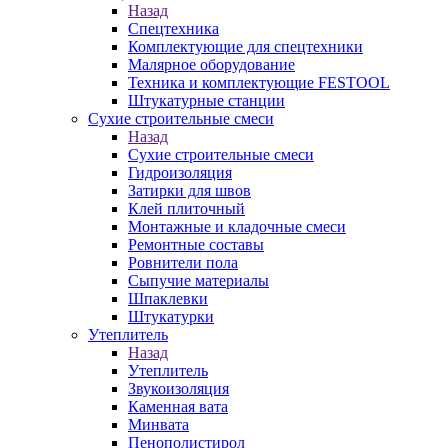
Назад
Спецтехника
Комплектующие для спецтехники
Малярное оборудование
Техника и комплектующие FESTOOL
Штукатурные станции
Сухие строительные смеси
Назад
Сухие строительные смеси
Гидроизоляция
Затирки для швов
Клей плиточный
Монтажные и кладочные смеси
Ремонтные составы
Ровнители пола
Сыпучие материалы
Шпаклевки
Штукатурки
Утеплитель
Назад
Утеплитель
Звукоизоляция
Каменная вата
Минвата
Пенополистирол