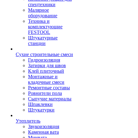
спецтехники
Малярное
оборудование
Техника и
комплектующие
FESTOOL
Штукатурные
станции
Сухие строительные смеси
Гидроизоляция
Затирки для швов
Клей плиточный
Монтажные и
кладочные смеси
Ремонтные составы
Ровнители пола
Сыпучие материалы
Шпаклевки
Штукатурки
Утеплитель
Звукоизоляция
Каменная вата
Минвата