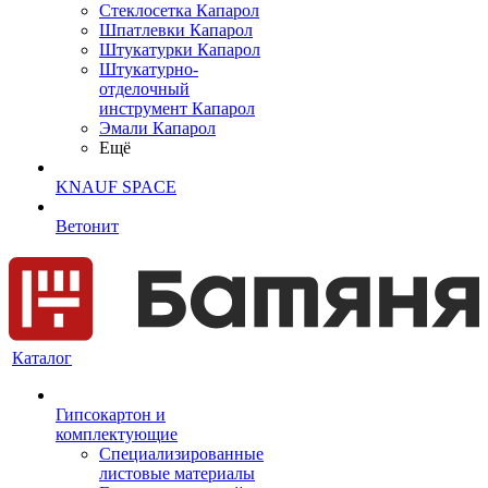
Cтеклосетка Капарол
Шпатлевки Капарол
Штукатурки Капарол
Штукатурно-
отделочный
инструмент Капарол
Эмали Капарол
Ещё
KNAUF SPACE
Ветонит
Каталог
Гипсокартон и
комплектующие
Специализированные
листовые материалы