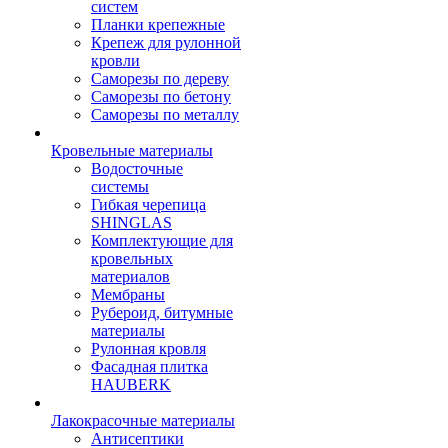
систем
Планки крепежные
Крепеж для рулонной
кровли
Саморезы по дереву
Саморезы по бетону
Саморезы по металлу
Кровельные материалы
Водосточные
системы
Гибкая черепица
SHINGLAS
Комплектующие для
кровельных
материалов
Мембраны
Рубероид, битумные
материалы
Рулонная кровля
Фасадная плитка
HAUBERK
Лакокрасочные материалы
Антисептики