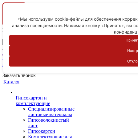
«Мы используем cookie-файлы для обеспечения коррект
анализа посещаемости. Нажимая кнопку «Принять», вы со
Ваш город
конфиденц
Пятигорск
Принят
Настр
Личный кабинет
8-800-775-59-89
Откло
8-800-775-59-89
+7 918 754-83-77
Заказать звонок
Каталог
Гипсокартон и
комплектующие
Специализированные
листовые материалы
Гипсоволокнистый
лист
Гипсокартон
Комплектующие для