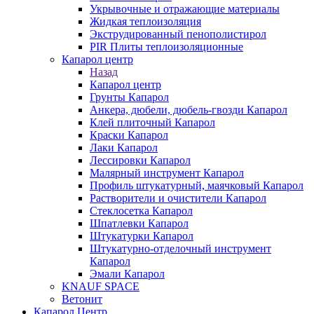
Укрывочные и отражающие материалы
Жидкая теплоизоляция
Экструдированный пенополистирол
PIR Плиты теплоизоляционные
Капарол центр
Назад
Капарол центр
Грунты Капарол
Анкера, дюбели, дюбель-гвозди Капарол
Клей плиточный Капарол
Краски Капарол
Лаки Капарол
Лессировки Капарол
Малярный инструмент Капарол
Профиль штукатурный, маячковый Капарол
Растворители и очистители Капарол
Cтеклосетка Капарол
Шпатлевки Капарол
Штукатурки Капарол
Штукатурно-отделочный инструмент
Капарол
Эмали Капарол
KNAUF SPACE
Ветонит
Капарол Центр