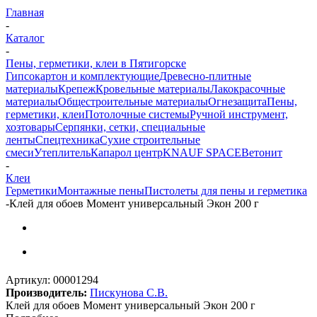
Главная
-
Каталог
-
Пены, герметики, клеи в Пятигорске
Гипсокартон и комплектующие
Древесно-плитные
материалы
Крепеж
Кровельные материалы
Лакокрасочные
материалы
Общестроительные материалы
Огнезащита
Пены,
герметики, клеи
Потолочные системы
Ручной инструмент,
хозтовары
Серпянки, сетки, специальные
ленты
Спецтехника
Сухие строительные
смеси
Утеплитель
Капарол центр
KNAUF SPACE
Ветонит
-
Клеи
Герметики
Монтажные пены
Пистолеты для пены и герметика
-
Клей для обоев Момент универсальный Экон 200 г
Артикул:
00001294
Производитель:
Пискунова С.В.
Клей для обоев Момент универсальный Экон 200 г