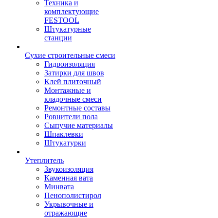
Техника и
комплектующие
FESTOOL
Штукатурные
станции
Сухие строительные смеси
Гидроизоляция
Затирки для швов
Клей плиточный
Монтажные и
кладочные смеси
Ремонтные составы
Ровнители пола
Сыпучие материалы
Шпаклевки
Штукатурки
Утеплитель
Звукоизоляция
Каменная вата
Минвата
Пенополистирол
Укрывочные и
отражающие