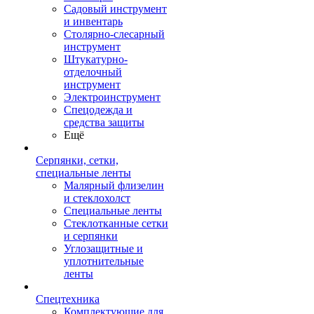
Садовый инструмент
и инвентарь
Столярно-слесарный
инструмент
Штукатурно-
отделочный
инструмент
Электроинструмент
Спецодежда и
средства защиты
Ещё
Серпянки, сетки,
специальные ленты
Малярный флизелин
и стеклохолст
Специальные ленты
Стеклотканные сетки
и серпянки
Углозащитные и
уплотнительные
ленты
Спецтехника
Комплектующие для