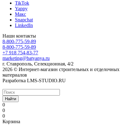
TikTok
Yappy
Макс
Snapchat
LinkedIn
Наши контакты
8-800-775-59-89
8-800-775-59-89
+7 918 754-83-77
marketing@batyanya.ru
г. Ставрополь, Селекционная, 4/2
2026 © Интернет-магазин строительных и отделочных
материалов
Разработка LMS-STUDIO.RU
Найти
0
0
0
Корзина