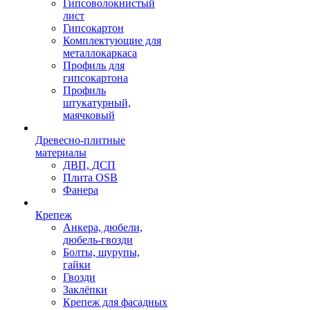
Гипсоволокнистый
лист
Гипсокартон
Комплектующие для
металлокаркаса
Профиль для
гипсокартона
Профиль
штукатурный,
маячковый
Древесно-плитные
материалы
ДВП, ДСП
Плита OSB
Фанера
Крепеж
Анкера, дюбели,
дюбель-гвозди
Болты, шурупы,
гайки
Гвозди
Заклёпки
Крепеж для фасадных