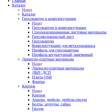
Главная
Каталог
Назад
Каталог
Гипсокартон и комплектующие
Назад
Гипсокартон и комплектующие
Специализированные листовые материалы
Гипсоволокнистый лист
Гипсокартон
Комплектующие для металлокаркаса
Профиль для гипсокартона
Профиль штукатурный, маячковый
Древесно-плитные материалы
Назад
Древесно-плитные материалы
ДВП, ДСП
Плита OSB
Фанера
Крепеж
Назад
Крепеж
Анкера, дюбели, дюбель-гвозди
Болты, шурупы, гайки
Гвозди