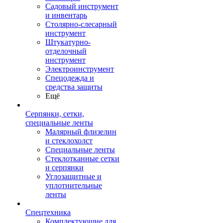
Садовый инструмент
и инвентарь
Столярно-слесарный
инструмент
Штукатурно-
отделочный
инструмент
Электроинструмент
Спецодежда и
средства защиты
Ещё
Серпянки, сетки,
специальные ленты
Малярный флизелин
и стеклохолст
Специальные ленты
Стеклотканные сетки
и серпянки
Углозащитные и
уплотнительные
ленты
Спецтехника
Комплектующие для