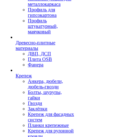
металлокаркаса
Профиль для
гипсокартона
Профиль
штукатурный,
маячковый
Древесно-плитные
материалы
ДВП, ДСП
Плита OSB
Фанера
Крепеж
Анкера, дюбели,
дюбель-гвозди
Болты, шурупы,
гайки
Гвозди
Заклёпки
Крепеж для фасадных
систем
Планки крепежные
Крепеж для рулонной
кровли