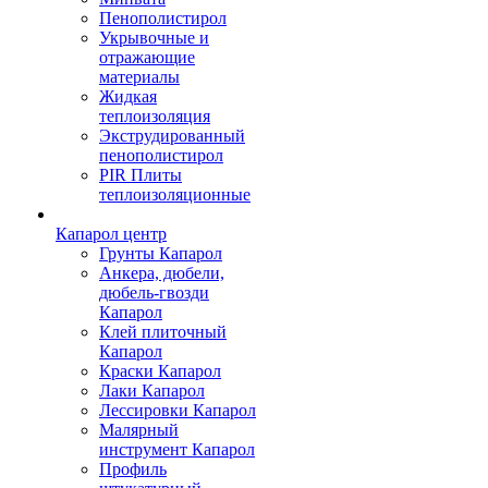
Пенополистирол
Укрывочные и
отражающие
материалы
Жидкая
теплоизоляция
Экструдированный
пенополистирол
PIR Плиты
теплоизоляционные
Капарол центр
Грунты Капарол
Анкера, дюбели,
дюбель-гвозди
Капарол
Клей плиточный
Капарол
Краски Капарол
Лаки Капарол
Лессировки Капарол
Малярный
инструмент Капарол
Профиль