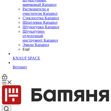
штукатурный,
маячковый Капарол
Растворители и
очистители Капарол
Cтеклосетка Капарол
Шпатлевки Капарол
Штукатурки Капарол
Штукатурно-
отделочный
инструмент Капарол
Эмали Капарол
Ещё
KNAUF SPACE
Ветонит