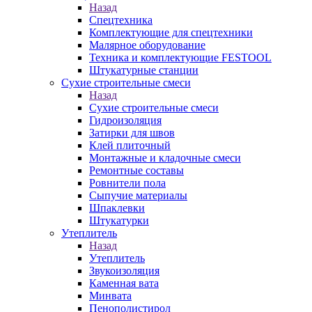
Назад
Спецтехника
Комплектующие для спецтехники
Малярное оборудование
Техника и комплектующие FESTOOL
Штукатурные станции
Сухие строительные смеси
Назад
Сухие строительные смеси
Гидроизоляция
Затирки для швов
Клей плиточный
Монтажные и кладочные смеси
Ремонтные составы
Ровнители пола
Сыпучие материалы
Шпаклевки
Штукатурки
Утеплитель
Назад
Утеплитель
Звукоизоляция
Каменная вата
Минвата
Пенополистирол