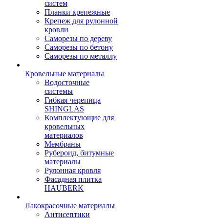
систем
Планки крепежные
Крепеж для рулонной
кровли
Саморезы по дереву
Саморезы по бетону
Саморезы по металлу
Кровельные материалы
Водосточные
системы
Гибкая черепица
SHINGLAS
Комплектующие для
кровельных
материалов
Мембраны
Рубероид, битумные
материалы
Рулонная кровля
Фасадная плитка
HAUBERK
Лакокрасочные материалы
Антисептики