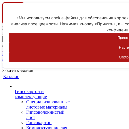
«Мы используем cookie-файлы для обеспечения коррект
анализа посещаемости. Нажимая кнопку «Принять», вы со
Ваш город
конфиденц
Пятигорск
Принят
Настр
Личный кабинет
8-800-775-59-89
Откло
8-800-775-59-89
+7 918 754-83-77
Заказать звонок
Каталог
Гипсокартон и
комплектующие
Специализированные
листовые материалы
Гипсоволокнистый
лист
Гипсокартон
Комплектующие для