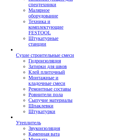
спецтехники
Малярное
оборудование
Техника и
комплектующие
FESTOOL
Штукатурные
станции
Сухие строительные смеси
Гидроизоляция
Затирки для швов
Клей плиточный
Монтажные и
кладочные смеси
Ремонтные составы
Ровнители пола
Сыпучие материалы
Шпаклевки
Штукатурки
Утеплитель
Звукоизоляция
Каменная вата
Минвата