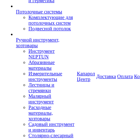
и герметика
Потолочные системы
Комплектующие для
потолочных систем
Подвесной потолок
Ручной инструмент,
хозтовары
Инструмент
NEPTUN
Абразивные
материалы
Измерительные
Капарол
Доставка
Оплата
Ко
инструменты
Центр
Лестницы и
стремянки
Малярный
инструмент
Расходные
материалы,
хозтовары
Садовый инструмент
и инвентарь
Столярно-слесарный