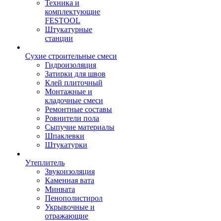
Техника и
комплектующие
FESTOOL
Штукатурные
станции
Сухие строительные смеси
Гидроизоляция
Затирки для швов
Клей плиточный
Монтажные и
кладочные смеси
Ремонтные составы
Ровнители пола
Сыпучие материалы
Шпаклевки
Штукатурки
Утеплитель
Звукоизоляция
Каменная вата
Минвата
Пенополистирол
Укрывочные и
отражающие