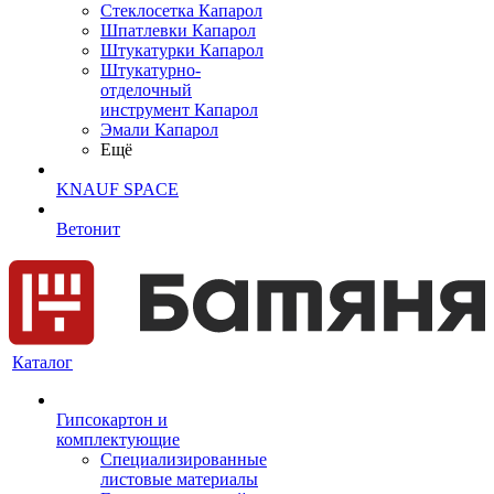
Cтеклосетка Капарол
Шпатлевки Капарол
Штукатурки Капарол
Штукатурно-
отделочный
инструмент Капарол
Эмали Капарол
Ещё
KNAUF SPACE
Ветонит
Каталог
Гипсокартон и
комплектующие
Специализированные
листовые материалы