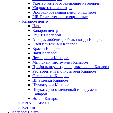
Укрывочные и отражающие материалы
Жидкая теплоизоляция
Экструдированный пенополистирол
PIR Плиты теплоизоляционные
Капарол центр
Назад
Капарол центр
Грунты Капарол
Анкера, дюбели, дюбель-гвозди Капарол
Клей плиточный Капарол
Краски Капарол
Лаки Капарол
Лессировки Капарол
Малярный инструмент Капарол
Профиль штукатурный, маячковый Капарол
Растворители и очистители Капарол
Cтеклосетка Капарол
Шпатлевки Капарол
Штукатурки Капарол
Штукатурно-отделочный инструмент
Капарол
Эмали Капарол
KNAUF SPACE
Ветонит
Капарол Центр