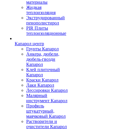
материалы
Жидкая
теплоизоляция
Экструдированный
пенополистирол
PIR Плиты
теплоизоляционные
Капарол центр
Грунты Капарол
Анкера, дюбели,
дюбель-гвозди
Капарол
Клей плиточный
Капарол
Краски Капарол
Лаки Капарол
Лессировки Капарол
Малярный
инструмент Капарол
Профиль
штукатурный,
маячковый Капарол
Растворители и
очистители Капарол