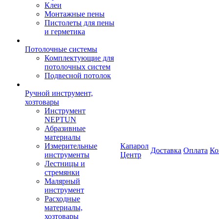
Клеи
Монтажные пены
Пистолеты для пены
и герметика
Потолочные системы
Комплектующие для
потолочных систем
Подвесной потолок
Ручной инструмент,
хозтовары
Инструмент
NEPTUN
Абразивные
материалы
Измерительные
Капарол
Доставка
Оплата
Ко
инструменты
Центр
Лестницы и
стремянки
Малярный
инструмент
Расходные
материалы,
хозтовары