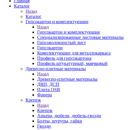
Главная
Каталог
Назад
Каталог
Гипсокартон и комплектующие
Назад
Гипсокартон и комплектующие
Специализированные листовые материалы
Гипсоволокнистый лист
Гипсокартон
Комплектующие для металлокаркаса
Профиль для гипсокартона
Профиль штукатурный, маячковый
Древесно-плитные материалы
Назад
Древесно-плитные материалы
ДВП, ДСП
Плита OSB
Фанера
Крепеж
Назад
Крепеж
Анкера, дюбели, дюбель-гвозди
Болты, шурупы, гайки
Гвозди