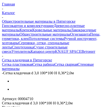
Главная
-
Каталог
-
Общестроительные материалы в Пятигорске
Гипсокартон и комплектующие
Древесно-плитные
материалы
Крепеж
Кровельные материалы
Лакокрасочные
материалы
Общестроительные материалы
Огнезащита
Пены,
герметики, клеи
Потолочные системы
Ручной инструмент,
хозтовары
Серпянки, сетки, специальные
ленты
Спецтехника
Сухие строительные
смеси
Утеплитель
Капарол центр
KNAUF SPACE
Ветонит
-
Сетка кладочная в Пятигорске
Сетка пластиковая
Сетка рабица
Сетка сварная
Стеновые
материалы
-
Сетка кладочная d 3,0 100*100 H 0,36*2,0м
Артикул:
00004710
Сетка кладочная d 3,0 100*100 H 0,36*2,0м