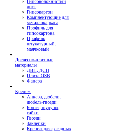
Гипсоволокнистый
лист
Гипсокартон
Комплектующие для
металлокаркаса
Профиль для
гипсокартона
Профиль
штукатурный,
маячковый
Древесно-плитные
материалы
ДВП, ДСП
Плита OSB
Фанера
Крепеж
Анкера, дюбели,
дюбель-гвозди
Болты, шурупы,
гайки
Гвозди
Заклёпки
Крепеж для фасадных