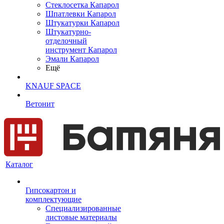
Cтеклосетка Капарол
Шпатлевки Капарол
Штукатурки Капарол
Штукатурно-
отделочный
инструмент Капарол
Эмали Капарол
Ещё
KNAUF SPACE
Ветонит
Каталог
Гипсокартон и
комплектующие
Специализированные
листовые материалы