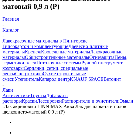
матовый 0,9 л (P)
Главная
-
Каталог
-
Лакокрасочные материалы в Пятигорске
Гипсокартон и комплектующие
Древесно-плитные
материалы
Крепеж
Кровельные материалы
Лакокрасочные
материалы
Общестроительные материалы
Огнезащита
Пены,
герметики, клеи
Потолочные системы
Ручной инструмент,
хозтовары
Серпянки, сетки, специальные
ленты
Спецтехника
Сухие строительные
смеси
Утеплитель
Капарол центр
KNAUF SPACE
Ветонит
-
Лаки
Антисептики
Грунты
Добавки в
растворы
Краски
Лессировки
Растворители и очистители
Эмали
-
Лак акриловый LINNIMAX Аква Лак для паркета и полов
шелковисто-матовый 0,9 л (P)