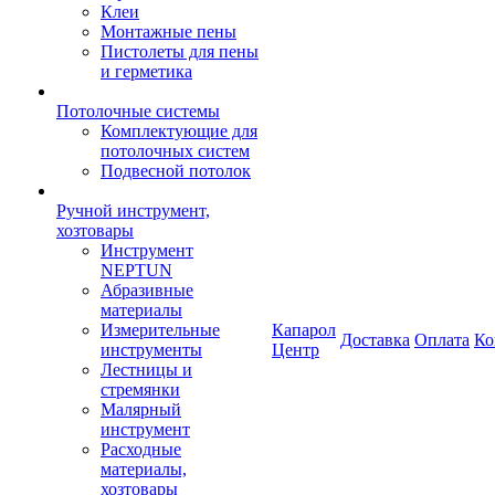
Клеи
Монтажные пены
Пистолеты для пены
и герметика
Потолочные системы
Комплектующие для
потолочных систем
Подвесной потолок
Ручной инструмент,
хозтовары
Инструмент
NEPTUN
Абразивные
материалы
Измерительные
Капарол
Доставка
Оплата
Ко
инструменты
Центр
Лестницы и
стремянки
Малярный
инструмент
Расходные
материалы,
хозтовары