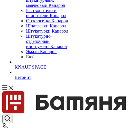
штукатурный,
маячковый Капарол
Растворители и
очистители Капарол
Cтеклосетка Капарол
Шпатлевки Капарол
Штукатурки Капарол
Штукатурно-
отделочный
инструмент Капарол
Эмали Капарол
Ещё
KNAUF SPACE
Ветонит