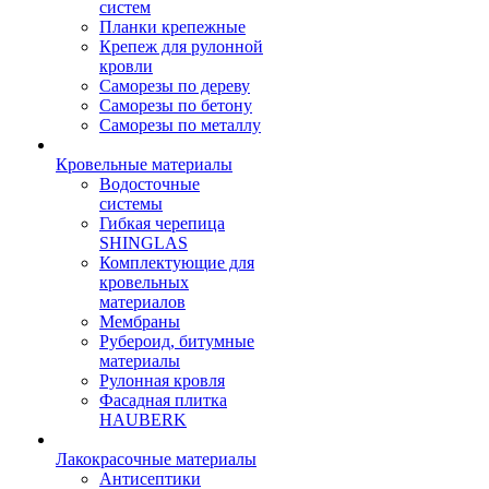
систем
Планки крепежные
Крепеж для рулонной
кровли
Саморезы по дереву
Саморезы по бетону
Саморезы по металлу
Кровельные материалы
Водосточные
системы
Гибкая черепица
SHINGLAS
Комплектующие для
кровельных
материалов
Мембраны
Рубероид, битумные
материалы
Рулонная кровля
Фасадная плитка
HAUBERK
Лакокрасочные материалы
Антисептики