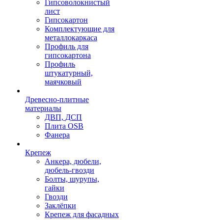
Гипсоволокнистый
лист
Гипсокартон
Комплектующие для
металлокаркаса
Профиль для
гипсокартона
Профиль
штукатурный,
маячковый
Древесно-плитные
материалы
ДВП, ДСП
Плита OSB
Фанера
Крепеж
Анкера, дюбели,
дюбель-гвозди
Болты, шурупы,
гайки
Гвозди
Заклёпки
Крепеж для фасадных