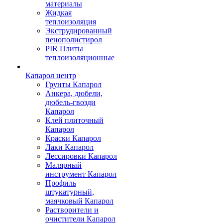
материалы
Жидкая
теплоизоляция
Экструдированный
пенополистирол
PIR Плиты
теплоизоляционные
Капарол центр
Грунты Капарол
Анкера, дюбели,
дюбель-гвозди
Капарол
Клей плиточный
Капарол
Краски Капарол
Лаки Капарол
Лессировки Капарол
Малярный
инструмент Капарол
Профиль
штукатурный,
маячковый Капарол
Растворители и
очистители Капарол