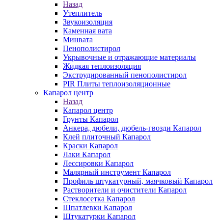
Назад
Утеплитель
Звукоизоляция
Каменная вата
Минвата
Пенополистирол
Укрывочные и отражающие материалы
Жидкая теплоизоляция
Экструдированный пенополистирол
PIR Плиты теплоизоляционные
Капарол центр
Назад
Капарол центр
Грунты Капарол
Анкера, дюбели, дюбель-гвозди Капарол
Клей плиточный Капарол
Краски Капарол
Лаки Капарол
Лессировки Капарол
Малярный инструмент Капарол
Профиль штукатурный, маячковый Капарол
Растворители и очистители Капарол
Cтеклосетка Капарол
Шпатлевки Капарол
Штукатурки Капарол