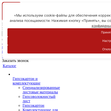
«Мы используем cookie-файлы для обеспечения коррект
анализа посещаемости. Нажимая кнопку «Принять», вы со
Ваш город
конфиденц
Пятигорск
Принят
Настр
Личный кабинет
8-800-775-59-89
Откло
8-800-775-59-89
+7 918 754-83-77
Заказать звонок
Каталог
Гипсокартон и
комплектующие
Специализированные
листовые материалы
Гипсоволокнистый
лист
Гипсокартон
Комплектующие для