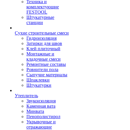
Техника и
комплектующие
FESTOOL
Штукатурные
станции
Сухие строительные смеси
Гидроизоляция
Затирки для швов
Клей плиточный
Монтажные и
кладочные смеси
Ремонтные составы
Ровнители пола
Сыпучие материалы
Шпаклевки
Штукатурки
Утеплитель
Звукоизоляция
Каменная вата
Минвата
Пенополистирол
Укрывочные и
отражающие