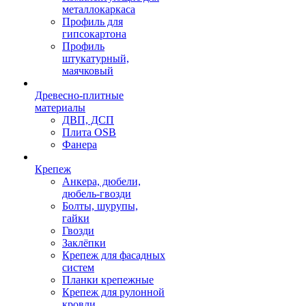
металлокаркаса
Профиль для
гипсокартона
Профиль
штукатурный,
маячковый
Древесно-плитные
материалы
ДВП, ДСП
Плита OSB
Фанера
Крепеж
Анкера, дюбели,
дюбель-гвозди
Болты, шурупы,
гайки
Гвозди
Заклёпки
Крепеж для фасадных
систем
Планки крепежные
Крепеж для рулонной
кровли