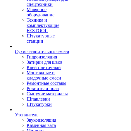
спецтехники
Малярное
оборудование
Техника и
комплектующие
FESTOOL
Штукатурные
станции
Сухие строительные смеси
Гидроизоляция
Затирки для швов
Клей плиточный
Монтажные и
кладочные смеси
Ремонтные составы
Ровнители пола
Сыпучие материалы
Шпаклевки
Штукатурки
Утеплитель
Звукоизоляция
Каменная вата
Минвата