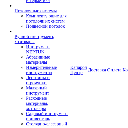
и герметика
Потолочные системы
Комплектующие для
потолочных систем
Подвесной потолок
Ручной инструмент,
хозтовары
Инструмент
NEPTUN
Абразивные
материалы
Измерительные
Капарол
Доставка
Оплата
Ко
инструменты
Центр
Лестницы и
стремянки
Малярный
инструмент
Расходные
материалы,
хозтовары
Садовый инструмент
и инвентарь
Столярно-слесарный