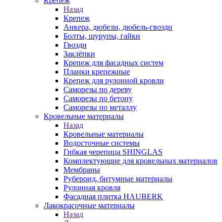
Крепеж
Назад
Крепеж
Анкера, дюбели, дюбель-гвозди
Болты, шурупы, гайки
Гвозди
Заклёпки
Крепеж для фасадных систем
Планки крепежные
Крепеж для рулонной кровли
Саморезы по дереву
Саморезы по бетону
Саморезы по металлу
Кровельные материалы
Назад
Кровельные материалы
Водосточные системы
Гибкая черепица SHINGLAS
Комплектующие для кровельных материалов
Мембраны
Рубероид, битумные материалы
Рулонная кровля
Фасадная плитка HAUBERK
Лакокрасочные материалы
Назад