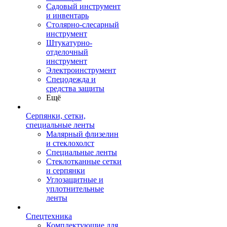
Садовый инструмент
и инвентарь
Столярно-слесарный
инструмент
Штукатурно-
отделочный
инструмент
Электроинструмент
Спецодежда и
средства защиты
Ещё
Серпянки, сетки,
специальные ленты
Малярный флизелин
и стеклохолст
Специальные ленты
Стеклотканные сетки
и серпянки
Углозащитные и
уплотнительные
ленты
Спецтехника
Комплектующие для