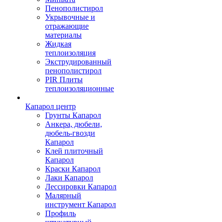
Пенополистирол
Укрывочные и
отражающие
материалы
Жидкая
теплоизоляция
Экструдированный
пенополистирол
PIR Плиты
теплоизоляционные
Капарол центр
Грунты Капарол
Анкера, дюбели,
дюбель-гвозди
Капарол
Клей плиточный
Капарол
Краски Капарол
Лаки Капарол
Лессировки Капарол
Малярный
инструмент Капарол
Профиль