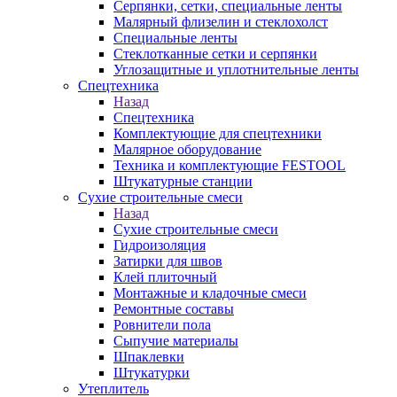
Серпянки, сетки, специальные ленты
Малярный флизелин и стеклохолст
Специальные ленты
Стеклотканные сетки и серпянки
Углозащитные и уплотнительные ленты
Спецтехника
Назад
Спецтехника
Комплектующие для спецтехники
Малярное оборудование
Техника и комплектующие FESTOOL
Штукатурные станции
Сухие строительные смеси
Назад
Сухие строительные смеси
Гидроизоляция
Затирки для швов
Клей плиточный
Монтажные и кладочные смеси
Ремонтные составы
Ровнители пола
Сыпучие материалы
Шпаклевки
Штукатурки
Утеплитель