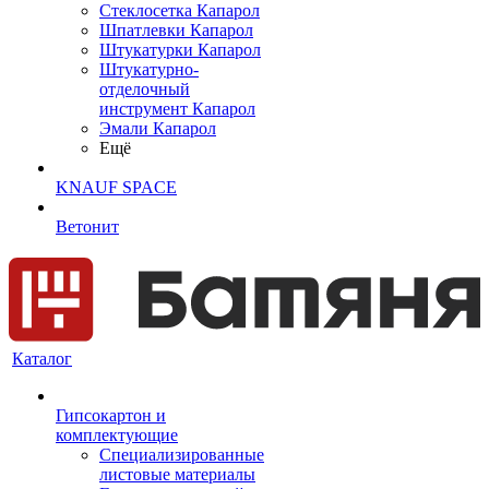
Cтеклосетка Капарол
Шпатлевки Капарол
Штукатурки Капарол
Штукатурно-
отделочный
инструмент Капарол
Эмали Капарол
Ещё
KNAUF SPACE
Ветонит
Каталог
Гипсокартон и
комплектующие
Специализированные
листовые материалы