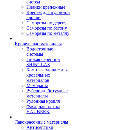
систем
Планки крепежные
Крепеж для рулонной
кровли
Саморезы по дереву
Саморезы по бетону
Саморезы по металлу
Кровельные материалы
Водосточные
системы
Гибкая черепица
SHINGLAS
Комплектующие для
кровельных
материалов
Мембраны
Рубероид, битумные
материалы
Рулонная кровля
Фасадная плитка
HAUBERK
Лакокрасочные материалы
Антисептики