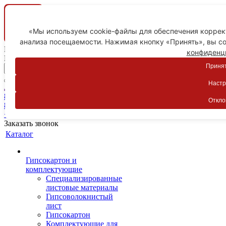
«Мы используем cookie-файлы для обеспечения коррект
анализа посещаемости. Нажимая кнопку «Принять», вы со
Ваш город
конфиденц
Пятигорск
Принят
Настр
Личный кабинет
8-800-775-59-89
Откло
8-800-775-59-89
+7 918 754-83-77
Заказать звонок
Каталог
Гипсокартон и
комплектующие
Специализированные
листовые материалы
Гипсоволокнистый
лист
Гипсокартон
Комплектующие для