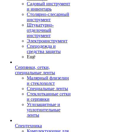
Садовый инструмент
и инвентарь
Столярно-слесарный
инструмент
Штукатурно-
отделочный
инструмент
Электроинструмент
Спецодежда и
средства защиты
Ещё
Серпянки, сетки,
специальные ленты
Малярный флизелин
и стеклохолст
Специальные ленты
Стеклотканные сетки
и серпянки
Углозащитные и
уплотнительные
ленты
Спецтехника
Комплектующие для