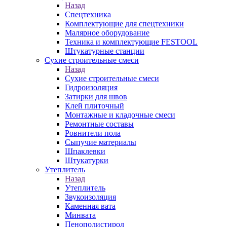
Назад
Спецтехника
Комплектующие для спецтехники
Малярное оборудование
Техника и комплектующие FESTOOL
Штукатурные станции
Сухие строительные смеси
Назад
Сухие строительные смеси
Гидроизоляция
Затирки для швов
Клей плиточный
Монтажные и кладочные смеси
Ремонтные составы
Ровнители пола
Сыпучие материалы
Шпаклевки
Штукатурки
Утеплитель
Назад
Утеплитель
Звукоизоляция
Каменная вата
Минвата
Пенополистирол