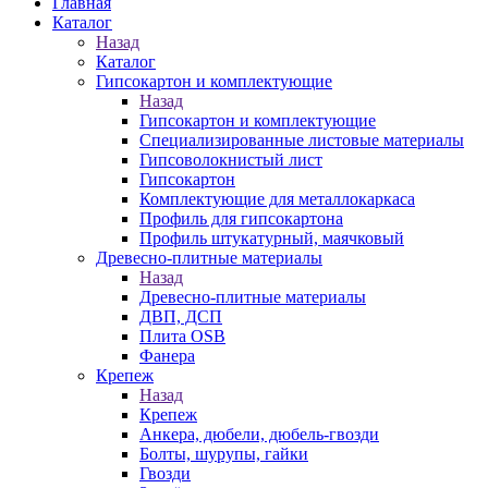
Главная
Каталог
Назад
Каталог
Гипсокартон и комплектующие
Назад
Гипсокартон и комплектующие
Специализированные листовые материалы
Гипсоволокнистый лист
Гипсокартон
Комплектующие для металлокаркаса
Профиль для гипсокартона
Профиль штукатурный, маячковый
Древесно-плитные материалы
Назад
Древесно-плитные материалы
ДВП, ДСП
Плита OSB
Фанера
Крепеж
Назад
Крепеж
Анкера, дюбели, дюбель-гвозди
Болты, шурупы, гайки
Гвозди