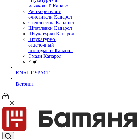
штукатурный,
маячковый Капарол
Растворители и
очистители Капарол
Cтеклосетка Капарол
Шпатлевки Капарол
Штукатурки Капарол
Штукатурно-
отделочный
инструмент Капарол
Эмали Капарол
Ещё
KNAUF SPACE
Ветонит