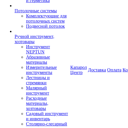
и герметика
Потолочные системы
Комплектующие для
потолочных систем
Подвесной потолок
Ручной инструмент,
хозтовары
Инструмент
NEPTUN
Абразивные
материалы
Измерительные
Капарол
Доставка
Оплата
Ко
инструменты
Центр
Лестницы и
стремянки
Малярный
инструмент
Расходные
материалы,
хозтовары
Садовый инструмент
и инвентарь
Столярно-слесарный