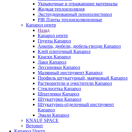
Укрывочные и отражающие материалы
Жидкая теплоизоляция
Экструдированный пенополистирол
PIR Плиты теплоизоляционные
Капарол центр
Назад
Капарол центр
Грунты Капарол
Анкера, дюбели, дюбель-гвозди Капарол
Клей плиточный Капарол
Краски Капарол
Лаки Капарол
Лессировки Капарол
Малярный инструмент Капарол
Профиль штукатурный, маячковый Капарол
Растворители и очистители Капарол
Cтеклосетка Капарол
Шпатлевки Капарол
Штукатурки Капарол
Штукатурно-отделочный инструмент
Капарол
Эмали Капарол
KNAUF SPACE
Ветонит
Капарол Центр