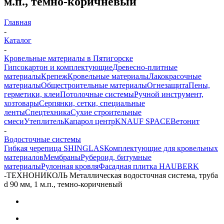
м.п., темно-коричневый
Главная
-
Каталог
-
Кровельные материалы в Пятигорске
Гипсокартон и комплектующие
Древесно-плитные
материалы
Крепеж
Кровельные материалы
Лакокрасочные
материалы
Общестроительные материалы
Огнезащита
Пены,
герметики, клеи
Потолочные системы
Ручной инструмент,
хозтовары
Серпянки, сетки, специальные
ленты
Спецтехника
Сухие строительные
смеси
Утеплитель
Капарол центр
KNAUF SPACE
Ветонит
-
Водосточные системы
Гибкая черепица SHINGLAS
Комплектующие для кровельных
материалов
Мембраны
Рубероид, битумные
материалы
Рулонная кровля
Фасадная плитка HAUBERK
-
ТЕХНОНИКОЛЬ Металлическая водосточная система, труба
d 90 мм, 1 м.п., темно-коричневый