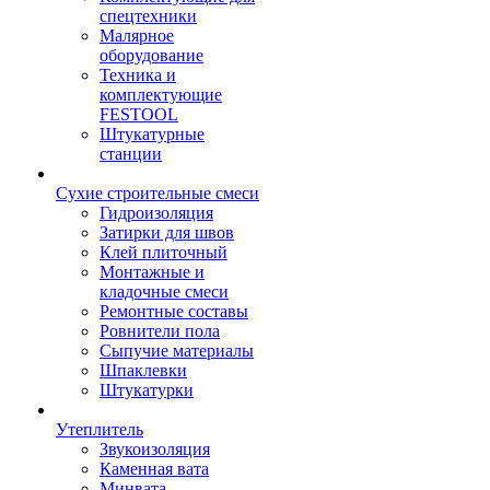
спецтехники
Малярное
оборудование
Техника и
комплектующие
FESTOOL
Штукатурные
станции
Сухие строительные смеси
Гидроизоляция
Затирки для швов
Клей плиточный
Монтажные и
кладочные смеси
Ремонтные составы
Ровнители пола
Сыпучие материалы
Шпаклевки
Штукатурки
Утеплитель
Звукоизоляция
Каменная вата
Минвата