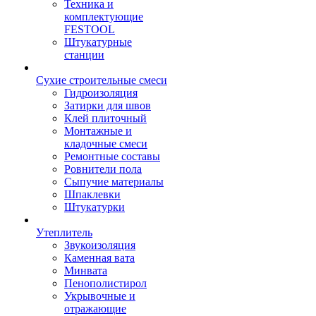
Техника и
комплектующие
FESTOOL
Штукатурные
станции
Сухие строительные смеси
Гидроизоляция
Затирки для швов
Клей плиточный
Монтажные и
кладочные смеси
Ремонтные составы
Ровнители пола
Сыпучие материалы
Шпаклевки
Штукатурки
Утеплитель
Звукоизоляция
Каменная вата
Минвата
Пенополистирол
Укрывочные и
отражающие