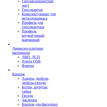
Гипсоволокнистый
лист
Гипсокартон
Комплектующие для
металлокаркаса
Профиль для
гипсокартона
Профиль
штукатурный,
маячковый
Древесно-плитные
материалы
ДВП, ДСП
Плита OSB
Фанера
Крепеж
Анкера, дюбели,
дюбель-гвозди
Болты, шурупы,
гайки
Гвозди
Заклёпки
Крепеж для фасадных