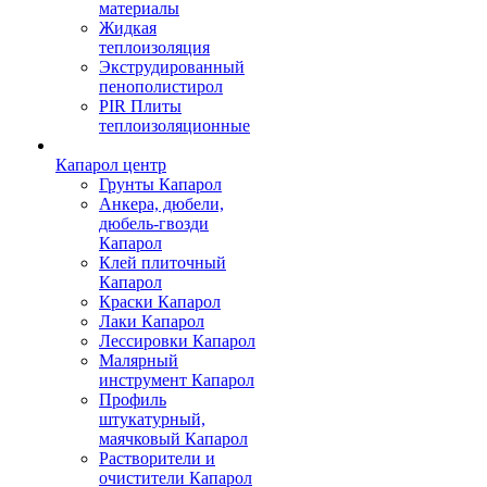
материалы
Жидкая
теплоизоляция
Экструдированный
пенополистирол
PIR Плиты
теплоизоляционные
Капарол центр
Грунты Капарол
Анкера, дюбели,
дюбель-гвозди
Капарол
Клей плиточный
Капарол
Краски Капарол
Лаки Капарол
Лессировки Капарол
Малярный
инструмент Капарол
Профиль
штукатурный,
маячковый Капарол
Растворители и
очистители Капарол