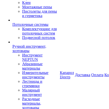
Клеи
Монтажные пены
Пистолеты для пены
и герметика
Потолочные системы
Комплектующие для
потолочных систем
Подвесной потолок
Ручной инструмент,
хозтовары
Инструмент
NEPTUN
Абразивные
материалы
Измерительные
Капарол
Доставка
Оплата
Ко
инструменты
Центр
Лестницы и
стремянки
Малярный
инструмент
Расходные
материалы,
хозтовары