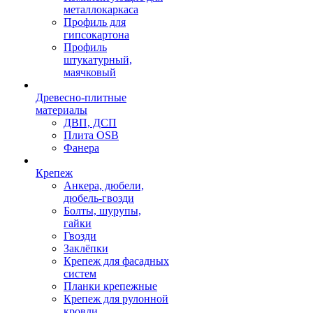
металлокаркаса
Профиль для
гипсокартона
Профиль
штукатурный,
маячковый
Древесно-плитные
материалы
ДВП, ДСП
Плита OSB
Фанера
Крепеж
Анкера, дюбели,
дюбель-гвозди
Болты, шурупы,
гайки
Гвозди
Заклёпки
Крепеж для фасадных
систем
Планки крепежные
Крепеж для рулонной
кровли