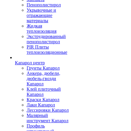
Пенополистирол
Укрывочные и
отражающие
материалы
Жидкая
теплоизоляция
Экструдированный
пенополистирол
PIR Плиты
теплоизоляционные
Капарол центр
Грунты Капарол
Анкера, дюбели,
дюбель-гвозди
Капарол
Клей плиточный
Капарол
Краски Капарол
Лаки Капарол
Лессировки Капарол
Малярный
инструмент Капарол
Профиль