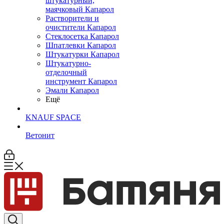
штукатурный,
маячковый Капарол
Растворители и
очистители Капарол
Cтеклосетка Капарол
Шпатлевки Капарол
Штукатурки Капарол
Штукатурно-
отделочный
инструмент Капарол
Эмали Капарол
Ещё
KNAUF SPACE
Ветонит