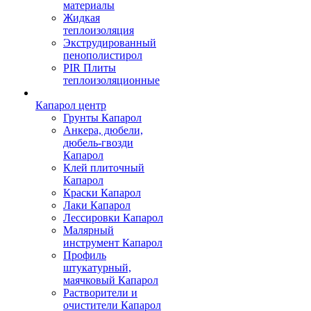
материалы
Жидкая
теплоизоляция
Экструдированный
пенополистирол
PIR Плиты
теплоизоляционные
Капарол центр
Грунты Капарол
Анкера, дюбели,
дюбель-гвозди
Капарол
Клей плиточный
Капарол
Краски Капарол
Лаки Капарол
Лессировки Капарол
Малярный
инструмент Капарол
Профиль
штукатурный,
маячковый Капарол
Растворители и
очистители Капарол