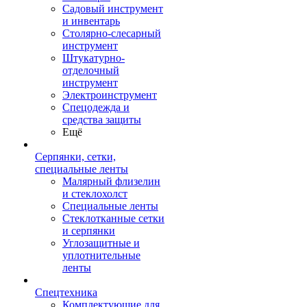
Садовый инструмент
и инвентарь
Столярно-слесарный
инструмент
Штукатурно-
отделочный
инструмент
Электроинструмент
Спецодежда и
средства защиты
Ещё
Серпянки, сетки,
специальные ленты
Малярный флизелин
и стеклохолст
Специальные ленты
Стеклотканные сетки
и серпянки
Углозащитные и
уплотнительные
ленты
Спецтехника
Комплектующие для