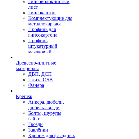
Гипсоволокнистый
лист
Гипсокартон
Комплектующие для
металлокаркаса
Профиль для
гипсокартона
Профиль
штукатурный,
маячковый
Древесно-плитные
материалы
ДВП, ДСП
Плита OSB
Фанера
Крепеж
Анкера, дюбели,
дюбель-гвозди
Болты, шурупы,
гайки
Гвозди
Заклёпки
Крепеж для фасадных