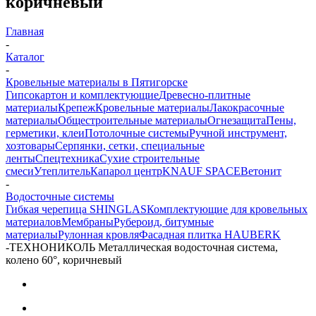
коричневый
Главная
-
Каталог
-
Кровельные материалы в Пятигорске
Гипсокартон и комплектующие
Древесно-плитные
материалы
Крепеж
Кровельные материалы
Лакокрасочные
материалы
Общестроительные материалы
Огнезащита
Пены,
герметики, клеи
Потолочные системы
Ручной инструмент,
хозтовары
Серпянки, сетки, специальные
ленты
Спецтехника
Сухие строительные
смеси
Утеплитель
Капарол центр
KNAUF SPACE
Ветонит
-
Водосточные системы
Гибкая черепица SHINGLAS
Комплектующие для кровельных
материалов
Мембраны
Рубероид, битумные
материалы
Рулонная кровля
Фасадная плитка HAUBERK
-
ТЕХНОНИКОЛЬ Металлическая водосточная система,
колено 60°, коричневый