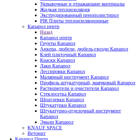
Укрывочные и отражающие материалы
Жидкая теплоизоляция
Экструдированный пенополистирол
PIR Плиты теплоизоляционные
Капарол центр
Назад
Капарол центр
Грунты Капарол
Анкера, дюбели, дюбель-гвозди Капарол
Клей плиточный Капарол
Краски Капарол
Лаки Капарол
Лессировки Капарол
Малярный инструмент Капарол
Профиль штукатурный, маячковый Капарол
Растворители и очистители Капарол
Cтеклосетка Капарол
Шпатлевки Капарол
Штукатурки Капарол
Штукатурно-отделочный инструмент
Капарол
Эмали Капарол
KNAUF SPACE
Ветонит
Капарол Центр