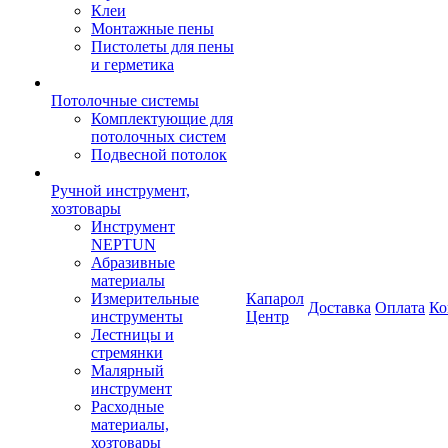
Клеи
Монтажные пены
Пистолеты для пены
и герметика
Потолочные системы
Комплектующие для
потолочных систем
Подвесной потолок
Ручной инструмент,
хозтовары
Инструмент
NEPTUN
Абразивные
материалы
Измерительные
Капарол
Доставка
Оплата
Ко
инструменты
Центр
Лестницы и
стремянки
Малярный
инструмент
Расходные
материалы,
хозтовары