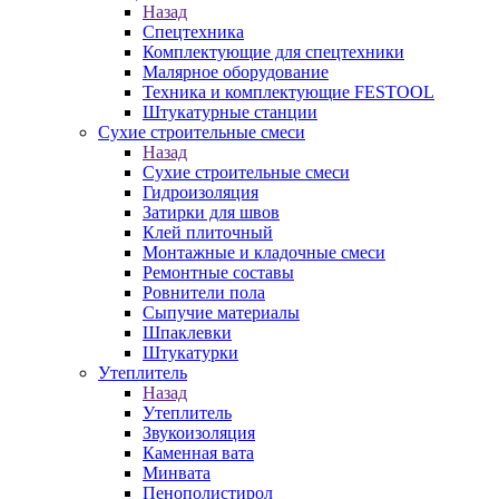
Назад
Спецтехника
Комплектующие для спецтехники
Малярное оборудование
Техника и комплектующие FESTOOL
Штукатурные станции
Сухие строительные смеси
Назад
Сухие строительные смеси
Гидроизоляция
Затирки для швов
Клей плиточный
Монтажные и кладочные смеси
Ремонтные составы
Ровнители пола
Сыпучие материалы
Шпаклевки
Штукатурки
Утеплитель
Назад
Утеплитель
Звукоизоляция
Каменная вата
Минвата
Пенополистирол