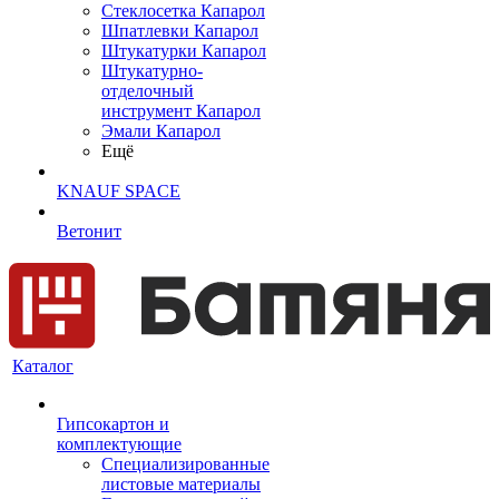
Cтеклосетка Капарол
Шпатлевки Капарол
Штукатурки Капарол
Штукатурно-
отделочный
инструмент Капарол
Эмали Капарол
Ещё
KNAUF SPACE
Ветонит
Каталог
Гипсокартон и
комплектующие
Специализированные
листовые материалы