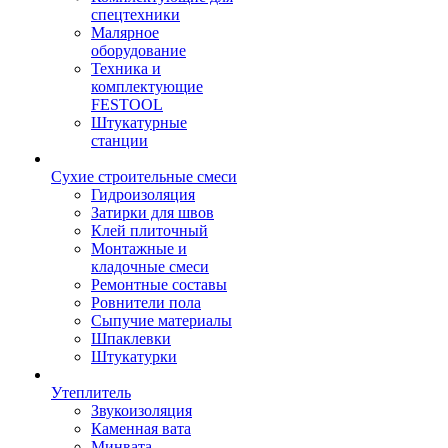
спецтехники
Малярное
оборудование
Техника и
комплектующие
FESTOOL
Штукатурные
станции
Сухие строительные смеси
Гидроизоляция
Затирки для швов
Клей плиточный
Монтажные и
кладочные смеси
Ремонтные составы
Ровнители пола
Сыпучие материалы
Шпаклевки
Штукатурки
Утеплитель
Звукоизоляция
Каменная вата
Минвата