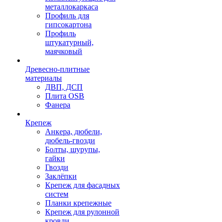
металлокаркаса
Профиль для
гипсокартона
Профиль
штукатурный,
маячковый
Древесно-плитные
материалы
ДВП, ДСП
Плита OSB
Фанера
Крепеж
Анкера, дюбели,
дюбель-гвозди
Болты, шурупы,
гайки
Гвозди
Заклёпки
Крепеж для фасадных
систем
Планки крепежные
Крепеж для рулонной
кровли