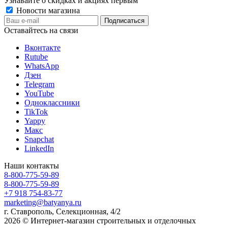
Узнавайте о скидках и акциях первым
Новости магазина
Оставайтесь на связи
Вконтакте
Rutube
WhatsApp
Дзен
Telegram
YouTube
Одноклассники
TikTok
Yappy
Макс
Snapchat
LinkedIn
Наши контакты
8-800-775-59-89
8-800-775-59-89
+7 918 754-83-77
marketing@batyanya.ru
г. Ставрополь, Селекционная, 4/2
2026 © Интернет-магазин строительных и отделочных