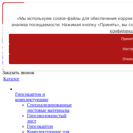
«Мы используем cookie-файлы для обеспечения коррект
анализа посещаемости. Нажимая кнопку «Принять», вы со
Ваш город
конфиденц
Пятигорск
Принят
Настр
Личный кабинет
8-800-775-59-89
Откло
8-800-775-59-89
+7 918 754-83-77
Заказать звонок
Каталог
Гипсокартон и
комплектующие
Специализированные
листовые материалы
Гипсоволокнистый
лист
Гипсокартон
Комплектующие для