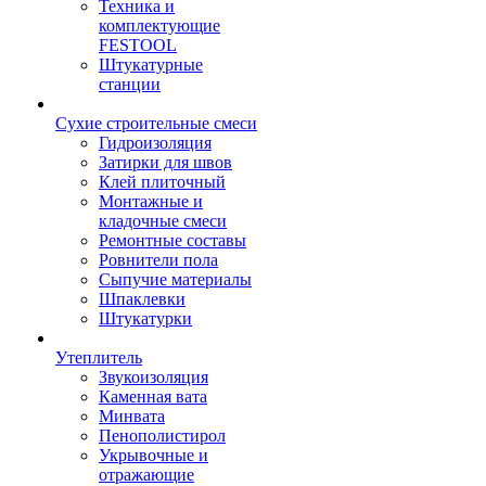
Техника и
комплектующие
FESTOOL
Штукатурные
станции
Сухие строительные смеси
Гидроизоляция
Затирки для швов
Клей плиточный
Монтажные и
кладочные смеси
Ремонтные составы
Ровнители пола
Сыпучие материалы
Шпаклевки
Штукатурки
Утеплитель
Звукоизоляция
Каменная вата
Минвата
Пенополистирол
Укрывочные и
отражающие