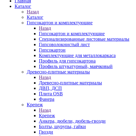
Главная
Каталог
Назад
Каталог
Гипсокартон и комплектующие
Назад
Гипсокартон и комплектующие
Специализированные листовые материалы
Гипсоволокнистый лист
Гипсокартон
Комплектующие для металлокаркаса
Профиль для гипсокартона
Профиль штукатурный, маячковый
Древесно-плитные материалы
Назад
Древесно-плитные материалы
ДВП, ДСП
Плита OSB
Фанера
Крепеж
Назад
Крепеж
Анкера, дюбели, дюбель-гвозди
Болты, шурупы, гайки
Гвозди