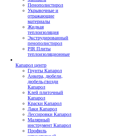
Пенополистирол
Укрывочные и
отражающие
материалы
Жидкая
теплоизоляция
Экструдированный
пенополистирол
PIR Плиты
теплоизоляционные
Капарол центр
Грунты Капарол
Анкера, дюбели,
дюбель-гвозди
Капарол
Клей плиточный
Капарол
Краски Капарол
Лаки Капарол
Лессировки Капарол
Малярный
инструмент Капарол
Профиль