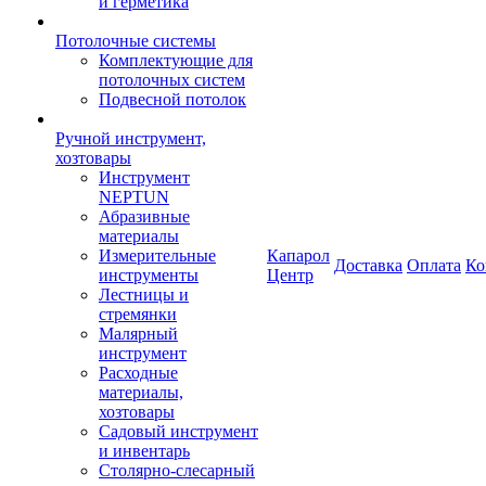
и герметика
Потолочные системы
Комплектующие для
потолочных систем
Подвесной потолок
Ручной инструмент,
хозтовары
Инструмент
NEPTUN
Абразивные
материалы
Измерительные
Капарол
Доставка
Оплата
Ко
инструменты
Центр
Лестницы и
стремянки
Малярный
инструмент
Расходные
материалы,
хозтовары
Садовый инструмент
и инвентарь
Столярно-слесарный