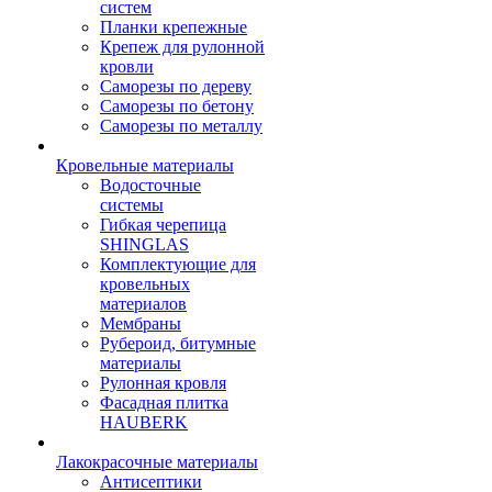
систем
Планки крепежные
Крепеж для рулонной
кровли
Саморезы по дереву
Саморезы по бетону
Саморезы по металлу
Кровельные материалы
Водосточные
системы
Гибкая черепица
SHINGLAS
Комплектующие для
кровельных
материалов
Мембраны
Рубероид, битумные
материалы
Рулонная кровля
Фасадная плитка
HAUBERK
Лакокрасочные материалы
Антисептики