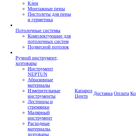
Клеи
Монтажные пены
Пистолеты для пены
и герметика
Потолочные системы
Комплектующие для
потолочных систем
Подвесной потолок
Ручной инструмент,
хозтовары
Инструмент
NEPTUN
Абразивные
материалы
Измерительные
Капарол
Доставка
Оплата
Ко
инструменты
Центр
Лестницы и
стремянки
Малярный
инструмент
Расходные
материалы,
хозтовары