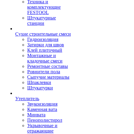
Техника и
комплектующие
FESTOOL
Штукатурные
станции
Сухие строительные смеси
Гидроизоляция
Затирки для швов
Клей плиточный
Монтажные и
кладочные смеси
Ремонтные составы
Ровнители пола
Сыпучие материалы
Шпаклевки
Штукатурки
Утеплитель
Звукоизоляция
Каменная вата
Минвата
Пенополистирол
Укрывочные и
отражающие