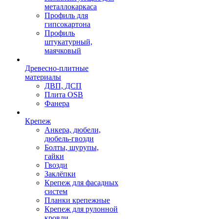
металлокаркаса
Профиль для
гипсокартона
Профиль
штукатурный,
маячковый
Древесно-плитные
материалы
ДВП, ДСП
Плита OSB
Фанера
Крепеж
Анкера, дюбели,
дюбель-гвозди
Болты, шурупы,
гайки
Гвозди
Заклёпки
Крепеж для фасадных
систем
Планки крепежные
Крепеж для рулонной
кровли