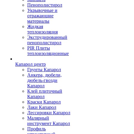
Пенополистирол
Укрывочные и
отражающие
материалы
Жидкая
теплоизоляция
Экструдированный
пенополистирол
PIR Плиты
теплоизоляционные
Капарол центр
Грунты Капарол
Анкера, дюбели,
дюбель-гвозди
Капарол
Клей плиточный
Капарол
Краски Капарол
Лаки Капарол
Лессировки Капарол
Малярный
инструмент Капарол
Профиль