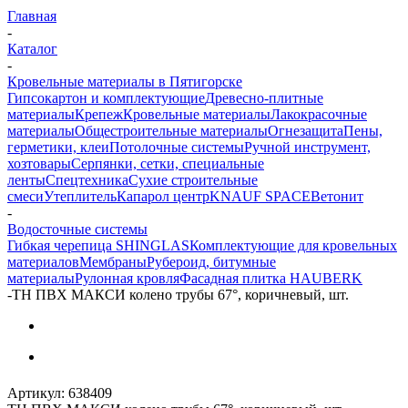
Главная
-
Каталог
-
Кровельные материалы в Пятигорске
Гипсокартон и комплектующие
Древесно-плитные
материалы
Крепеж
Кровельные материалы
Лакокрасочные
материалы
Общестроительные материалы
Огнезащита
Пены,
герметики, клеи
Потолочные системы
Ручной инструмент,
хозтовары
Серпянки, сетки, специальные
ленты
Спецтехника
Сухие строительные
смеси
Утеплитель
Капарол центр
KNAUF SPACE
Ветонит
-
Водосточные системы
Гибкая черепица SHINGLAS
Комплектующие для кровельных
материалов
Мембраны
Рубероид, битумные
материалы
Рулонная кровля
Фасадная плитка HAUBERK
-
ТН ПВХ МАКСИ колено трубы 67°, коричневый, шт.
Артикул:
638409