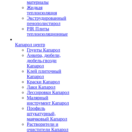
материалы
Жидкая
теплоизоляция
Экструдированный
пенополистирол
PIR Плиты
теплоизоляционные
Капарол центр
Грунты Капарол
Анкера, дюбели,
дюбель-гвозди
Капарол
Клей плиточный
Капарол
Краски Капарол
Лаки Капарол
Лессировки Капарол
Малярный
инструмент Капарол
Профиль
штукатурный,
маячковый Капарол
Растворители и
очистители Капарол