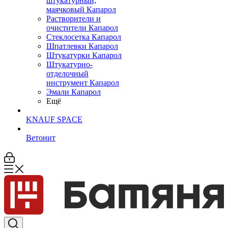
штукатурный,
маячковый Капарол
Растворители и
очистители Капарол
Cтеклосетка Капарол
Шпатлевки Капарол
Штукатурки Капарол
Штукатурно-
отделочный
инструмент Капарол
Эмали Капарол
Ещё
KNAUF SPACE
Ветонит