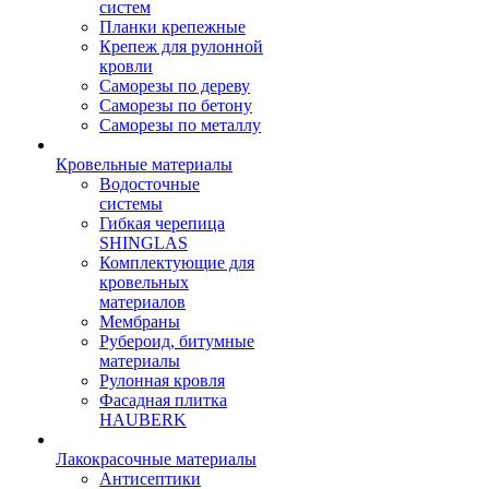
систем
Планки крепежные
Крепеж для рулонной
кровли
Саморезы по дереву
Саморезы по бетону
Саморезы по металлу
Кровельные материалы
Водосточные
системы
Гибкая черепица
SHINGLAS
Комплектующие для
кровельных
материалов
Мембраны
Рубероид, битумные
материалы
Рулонная кровля
Фасадная плитка
HAUBERK
Лакокрасочные материалы
Антисептики