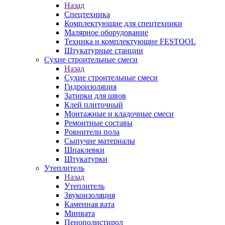
Назад
Спецтехника
Комплектующие для спецтехники
Малярное оборудование
Техника и комплектующие FESTOOL
Штукатурные станции
Сухие строительные смеси
Назад
Сухие строительные смеси
Гидроизоляция
Затирки для швов
Клей плиточный
Монтажные и кладочные смеси
Ремонтные составы
Ровнители пола
Сыпучие материалы
Шпаклевки
Штукатурки
Утеплитель
Назад
Утеплитель
Звукоизоляция
Каменная вата
Минвата
Пенополистирол