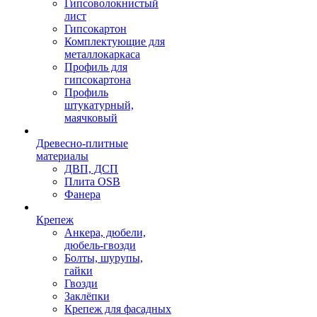
Гипсоволокнистый
лист
Гипсокартон
Комплектующие для
металлокаркаса
Профиль для
гипсокартона
Профиль
штукатурный,
маячковый
Древесно-плитные
материалы
ДВП, ДСП
Плита OSB
Фанера
Крепеж
Анкера, дюбели,
дюбель-гвозди
Болты, шурупы,
гайки
Гвозди
Заклёпки
Крепеж для фасадных