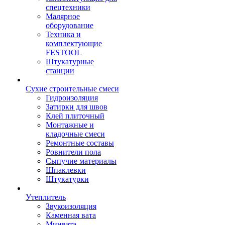
спецтехники
Малярное
оборудование
Техника и
комплектующие
FESTOOL
Штукатурные
станции
Сухие строительные смеси
Гидроизоляция
Затирки для швов
Клей плиточный
Монтажные и
кладочные смеси
Ремонтные составы
Ровнители пола
Сыпучие материалы
Шпаклевки
Штукатурки
Утеплитель
Звукоизоляция
Каменная вата
Минвата