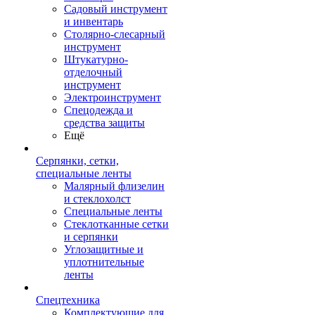
Садовый инструмент
и инвентарь
Столярно-слесарный
инструмент
Штукатурно-
отделочный
инструмент
Электроинструмент
Спецодежда и
средства защиты
Ещё
Серпянки, сетки,
специальные ленты
Малярный флизелин
и стеклохолст
Специальные ленты
Стеклотканные сетки
и серпянки
Углозащитные и
уплотнительные
ленты
Спецтехника
Комплектующие для