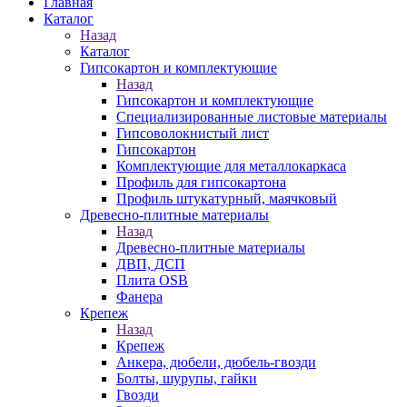
Главная
Каталог
Назад
Каталог
Гипсокартон и комплектующие
Назад
Гипсокартон и комплектующие
Специализированные листовые материалы
Гипсоволокнистый лист
Гипсокартон
Комплектующие для металлокаркаса
Профиль для гипсокартона
Профиль штукатурный, маячковый
Древесно-плитные материалы
Назад
Древесно-плитные материалы
ДВП, ДСП
Плита OSB
Фанера
Крепеж
Назад
Крепеж
Анкера, дюбели, дюбель-гвозди
Болты, шурупы, гайки
Гвозди