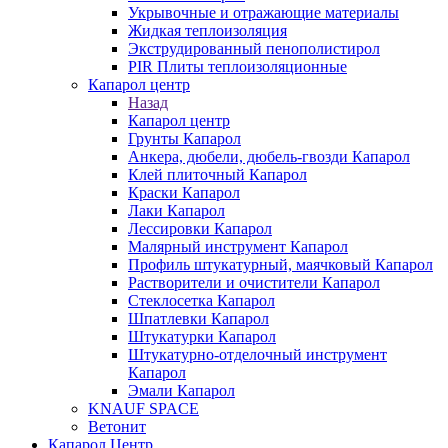
Укрывочные и отражающие материалы
Жидкая теплоизоляция
Экструдированный пенополистирол
PIR Плиты теплоизоляционные
Капарол центр
Назад
Капарол центр
Грунты Капарол
Анкера, дюбели, дюбель-гвозди Капарол
Клей плиточный Капарол
Краски Капарол
Лаки Капарол
Лессировки Капарол
Малярный инструмент Капарол
Профиль штукатурный, маячковый Капарол
Растворители и очистители Капарол
Cтеклосетка Капарол
Шпатлевки Капарол
Штукатурки Капарол
Штукатурно-отделочный инструмент
Капарол
Эмали Капарол
KNAUF SPACE
Ветонит
Капарол Центр