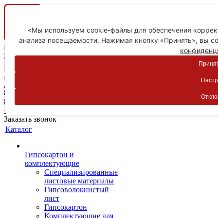
«Мы используем cookie-файлы для обеспечения коррект
анализа посещаемости. Нажимая кнопку «Принять», вы со
Ваш город
конфиденц
Пятигорск
Принят
Настр
Личный кабинет
8-800-775-59-89
Откло
8-800-775-59-89
+7 918 754-83-77
Заказать звонок
Каталог
Гипсокартон и
комплектующие
Специализированные
листовые материалы
Гипсоволокнистый
лист
Гипсокартон
Комплектующие для