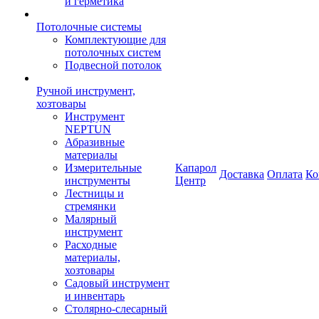
и герметика
Потолочные системы
Комплектующие для
потолочных систем
Подвесной потолок
Ручной инструмент,
хозтовары
Инструмент
NEPTUN
Абразивные
материалы
Измерительные
Капарол
Доставка
Оплата
Ко
инструменты
Центр
Лестницы и
стремянки
Малярный
инструмент
Расходные
материалы,
хозтовары
Садовый инструмент
и инвентарь
Столярно-слесарный