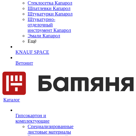
Cтеклосетка Капарол
Шпатлевки Капарол
Штукатурки Капарол
Штукатурно-
отделочный
инструмент Капарол
Эмали Капарол
Ещё
KNAUF SPACE
Ветонит
Каталог
Гипсокартон и
комплектующие
Специализированные
листовые материалы