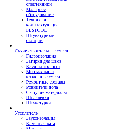
спецтехники
Малярное
оборудование
Техника и
комплектующие
FESTOOL
Штукатурные
станции
Сухие строительные смеси
Гидроизоляция
Затирки для швов
Клей плиточный
Монтажные и
кладочные смеси
Ремонтные составы
Ровнители пола
Сыпучие материалы
Шпаклевки
Штукатурки
Утеплитель
Звукоизоляция
Каменная вата
Минвата