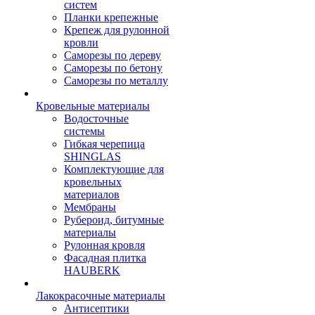
систем
Планки крепежные
Крепеж для рулонной
кровли
Саморезы по дереву
Саморезы по бетону
Саморезы по металлу
Кровельные материалы
Водосточные
системы
Гибкая черепица
SHINGLAS
Комплектующие для
кровельных
материалов
Мембраны
Рубероид, битумные
материалы
Рулонная кровля
Фасадная плитка
HAUBERK
Лакокрасочные материалы
Антисептики