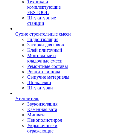
Техника и
комплектующие
FESTOOL
Штукатурные
станции
Сухие строительные смеси
Гидроизоляция
Затирки для швов
Клей плиточный
Монтажные и
кладочные смеси
Ремонтные составы
Ровнители пола
Сыпучие материалы
Шпаклевки
Штукатурки
Утеплитель
Звукоизоляция
Каменная вата
Минвата
Пенополистирол
Укрывочные и
отражающие