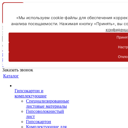
«Мы используем cookie-файлы для обеспечения коррект
анализа посещаемости. Нажимая кнопку «Принять», вы со
Ваш город
конфиденц
Пятигорск
Принят
Настр
Личный кабинет
8-800-775-59-89
Откло
8-800-775-59-89
+7 918 754-83-77
Заказать звонок
Каталог
Гипсокартон и
комплектующие
Специализированные
листовые материалы
Гипсоволокнистый
лист
Гипсокартон
Комплектующие для