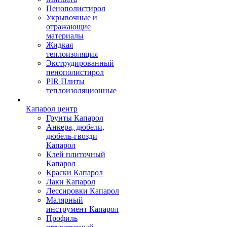
Пенополистирол
Укрывочные и
отражающие
материалы
Жидкая
теплоизоляция
Экструдированный
пенополистирол
PIR Плиты
теплоизоляционные
Капарол центр
Грунты Капарол
Анкера, дюбели,
дюбель-гвозди
Капарол
Клей плиточный
Капарол
Краски Капарол
Лаки Капарол
Лессировки Капарол
Малярный
инструмент Капарол
Профиль