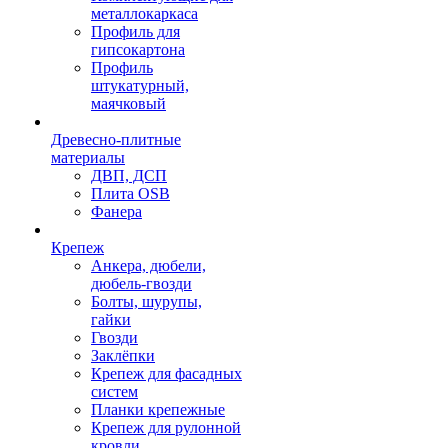
металлокаркаса
Профиль для
гипсокартона
Профиль
штукатурный,
маячковый
Древесно-плитные
материалы
ДВП, ДСП
Плита OSB
Фанера
Крепеж
Анкера, дюбели,
дюбель-гвозди
Болты, шурупы,
гайки
Гвозди
Заклёпки
Крепеж для фасадных
систем
Планки крепежные
Крепеж для рулонной
кровли