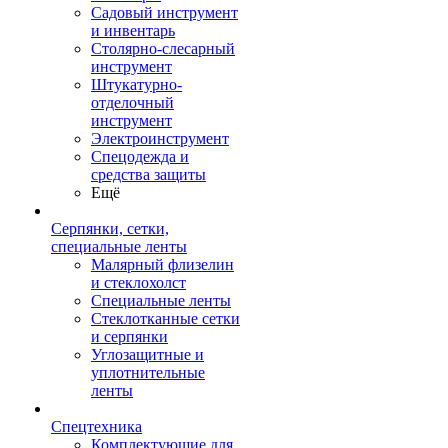
Садовый инструмент
и инвентарь
Столярно-слесарный
инструмент
Штукатурно-
отделочный
инструмент
Электроинструмент
Спецодежда и
средства защиты
Ещё
Серпянки, сетки,
специальные ленты
Малярный флизелин
и стеклохолст
Специальные ленты
Стеклотканные сетки
и серпянки
Углозащитные и
уплотнительные
ленты
Спецтехника
Комплектующие для