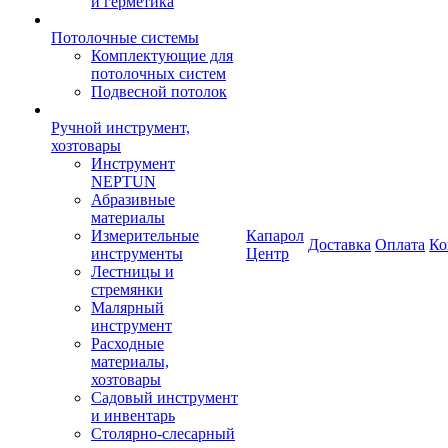
и герметика
Потолочные системы
Комплектующие для
потолочных систем
Подвесной потолок
Ручной инструмент,
хозтовары
Инструмент
NEPTUN
Абразивные
материалы
Измерительные
Капарол
Доставка
Оплата
Ко
инструменты
Центр
Лестницы и
стремянки
Малярный
инструмент
Расходные
материалы,
хозтовары
Садовый инструмент
и инвентарь
Столярно-слесарный