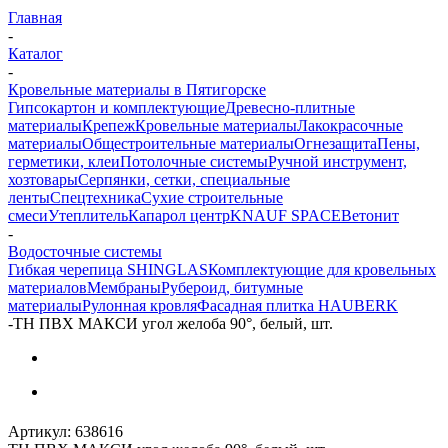
Главная
-
Каталог
-
Кровельные материалы в Пятигорске
Гипсокартон и комплектующие
Древесно-плитные
материалы
Крепеж
Кровельные материалы
Лакокрасочные
материалы
Общестроительные материалы
Огнезащита
Пены,
герметики, клеи
Потолочные системы
Ручной инструмент,
хозтовары
Серпянки, сетки, специальные
ленты
Спецтехника
Сухие строительные
смеси
Утеплитель
Капарол центр
KNAUF SPACE
Ветонит
-
Водосточные системы
Гибкая черепица SHINGLAS
Комплектующие для кровельных
материалов
Мембраны
Рубероид, битумные
материалы
Рулонная кровля
Фасадная плитка HAUBERK
-
ТН ПВХ МАКСИ угол желоба 90°, белый, шт.
Артикул:
638616