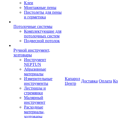
Клеи
Монтажные пены
Пистолеты для пены
и герметика
Потолочные системы
Комплектующие для
потолочных систем
Подвесной потолок
Ручной инструмент,
хозтовары
Инструмент
NEPTUN
Абразивные
материалы
Измерительные
Капарол
Доставка
Оплата
Ко
инструменты
Центр
Лестницы и
стремянки
Малярный
инструмент
Расходные
материалы,
хозтовары