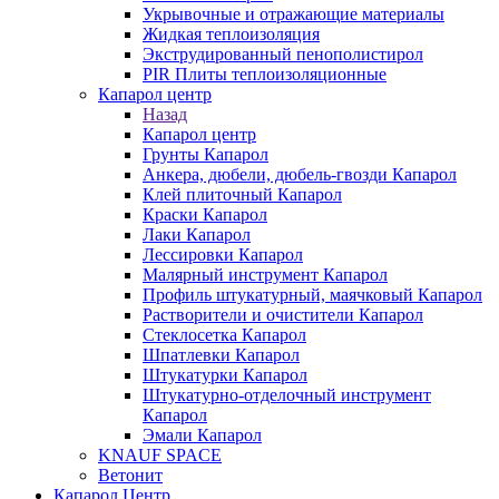
Укрывочные и отражающие материалы
Жидкая теплоизоляция
Экструдированный пенополистирол
PIR Плиты теплоизоляционные
Капарол центр
Назад
Капарол центр
Грунты Капарол
Анкера, дюбели, дюбель-гвозди Капарол
Клей плиточный Капарол
Краски Капарол
Лаки Капарол
Лессировки Капарол
Малярный инструмент Капарол
Профиль штукатурный, маячковый Капарол
Растворители и очистители Капарол
Cтеклосетка Капарол
Шпатлевки Капарол
Штукатурки Капарол
Штукатурно-отделочный инструмент
Капарол
Эмали Капарол
KNAUF SPACE
Ветонит
Капарол Центр