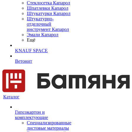
Cтеклосетка Капарол
Шпатлевки Капарол
Штукатурки Капарол
Штукатурно-
отделочный
инструмент Капарол
Эмали Капарол
Ещё
KNAUF SPACE
Ветонит
Каталог
Гипсокартон и
комплектующие
Специализированные
листовые материалы