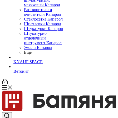
штукатурный,
маячковый Капарол
Растворители и
очистители Капарол
Cтеклосетка Капарол
Шпатлевки Капарол
Штукатурки Капарол
Штукатурно-
отделочный
инструмент Капарол
Эмали Капарол
Ещё
KNAUF SPACE
Ветонит