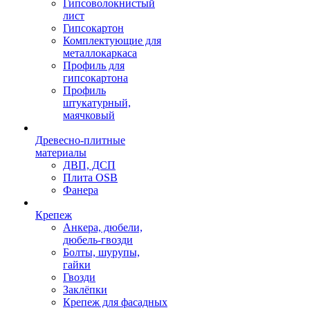
Гипсоволокнистый
лист
Гипсокартон
Комплектующие для
металлокаркаса
Профиль для
гипсокартона
Профиль
штукатурный,
маячковый
Древесно-плитные
материалы
ДВП, ДСП
Плита OSB
Фанера
Крепеж
Анкера, дюбели,
дюбель-гвозди
Болты, шурупы,
гайки
Гвозди
Заклёпки
Крепеж для фасадных