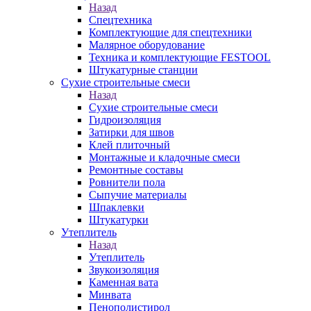
Назад
Спецтехника
Комплектующие для спецтехники
Малярное оборудование
Техника и комплектующие FESTOOL
Штукатурные станции
Сухие строительные смеси
Назад
Сухие строительные смеси
Гидроизоляция
Затирки для швов
Клей плиточный
Монтажные и кладочные смеси
Ремонтные составы
Ровнители пола
Сыпучие материалы
Шпаклевки
Штукатурки
Утеплитель
Назад
Утеплитель
Звукоизоляция
Каменная вата
Минвата
Пенополистирол