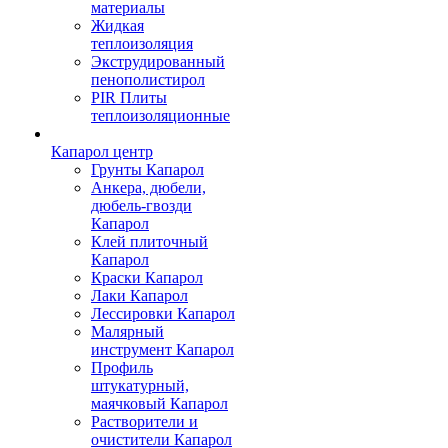
материалы
Жидкая
теплоизоляция
Экструдированный
пенополистирол
PIR Плиты
теплоизоляционные
Капарол центр
Грунты Капарол
Анкера, дюбели,
дюбель-гвозди
Капарол
Клей плиточный
Капарол
Краски Капарол
Лаки Капарол
Лессировки Капарол
Малярный
инструмент Капарол
Профиль
штукатурный,
маячковый Капарол
Растворители и
очистители Капарол