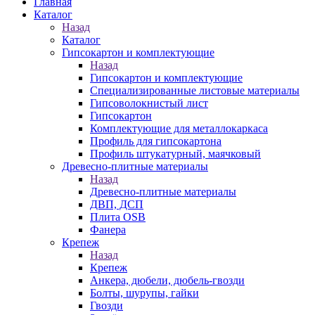
Главная
Каталог
Назад
Каталог
Гипсокартон и комплектующие
Назад
Гипсокартон и комплектующие
Специализированные листовые материалы
Гипсоволокнистый лист
Гипсокартон
Комплектующие для металлокаркаса
Профиль для гипсокартона
Профиль штукатурный, маячковый
Древесно-плитные материалы
Назад
Древесно-плитные материалы
ДВП, ДСП
Плита OSB
Фанера
Крепеж
Назад
Крепеж
Анкера, дюбели, дюбель-гвозди
Болты, шурупы, гайки
Гвозди