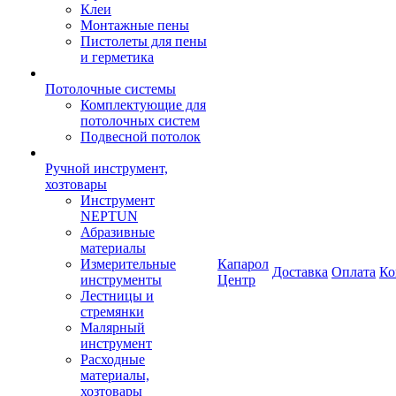
Клеи
Монтажные пены
Пистолеты для пены
и герметика
Потолочные системы
Комплектующие для
потолочных систем
Подвесной потолок
Ручной инструмент,
хозтовары
Инструмент
NEPTUN
Абразивные
материалы
Измерительные
Капарол
Доставка
Оплата
Ко
инструменты
Центр
Лестницы и
стремянки
Малярный
инструмент
Расходные
материалы,
хозтовары