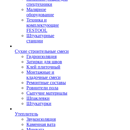
спецтехники
Малярное
оборудование
Техника и
комплектующие
FESTOOL
Штукатурные
станции
Сухие строительные смеси
Гидроизоляция
Затирки для швов
Клей плиточный
Монтажные и
кладочные смеси
Ремонтные составы
Ровнители пола
Сыпучие материалы
Шпаклевки
Штукатурки
Утеплитель
Звукоизоляция
Каменная вата
Минвата