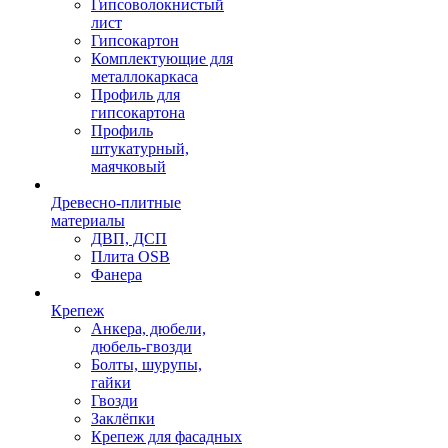
Гипсоволокнистый
лист
Гипсокартон
Комплектующие для
металлокаркаса
Профиль для
гипсокартона
Профиль
штукатурный,
маячковый
Древесно-плитные
материалы
ДВП, ДСП
Плита OSB
Фанера
Крепеж
Анкера, дюбели,
дюбель-гвозди
Болты, шурупы,
гайки
Гвозди
Заклёпки
Крепеж для фасадных