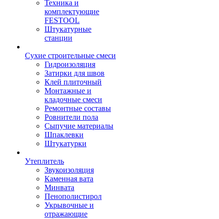
Техника и
комплектующие
FESTOOL
Штукатурные
станции
Сухие строительные смеси
Гидроизоляция
Затирки для швов
Клей плиточный
Монтажные и
кладочные смеси
Ремонтные составы
Ровнители пола
Сыпучие материалы
Шпаклевки
Штукатурки
Утеплитель
Звукоизоляция
Каменная вата
Минвата
Пенополистирол
Укрывочные и
отражающие