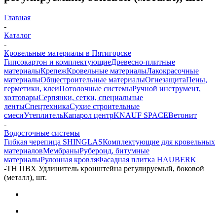
Главная
-
Каталог
-
Кровельные материалы в Пятигорске
Гипсокартон и комплектующие
Древесно-плитные
материалы
Крепеж
Кровельные материалы
Лакокрасочные
материалы
Общестроительные материалы
Огнезащита
Пены,
герметики, клеи
Потолочные системы
Ручной инструмент,
хозтовары
Серпянки, сетки, специальные
ленты
Спецтехника
Сухие строительные
смеси
Утеплитель
Капарол центр
KNAUF SPACE
Ветонит
-
Водосточные системы
Гибкая черепица SHINGLAS
Комплектующие для кровельных
материалов
Мембраны
Рубероид, битумные
материалы
Рулонная кровля
Фасадная плитка HAUBERK
-
ТН ПВХ Удлинитель кронштейна регулируемый, боковой
(металл), шт.