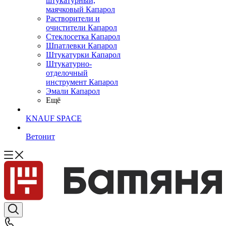
штукатурный,
маячковый Капарол
Растворители и
очистители Капарол
Cтеклосетка Капарол
Шпатлевки Капарол
Штукатурки Капарол
Штукатурно-
отделочный
инструмент Капарол
Эмали Капарол
Ещё
KNAUF SPACE
Ветонит