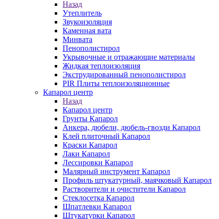
Назад
Утеплитель
Звукоизоляция
Каменная вата
Минвата
Пенополистирол
Укрывочные и отражающие материалы
Жидкая теплоизоляция
Экструдированный пенополистирол
PIR Плиты теплоизоляционные
Капарол центр
Назад
Капарол центр
Грунты Капарол
Анкера, дюбели, дюбель-гвозди Капарол
Клей плиточный Капарол
Краски Капарол
Лаки Капарол
Лессировки Капарол
Малярный инструмент Капарол
Профиль штукатурный, маячковый Капарол
Растворители и очистители Капарол
Cтеклосетка Капарол
Шпатлевки Капарол
Штукатурки Капарол