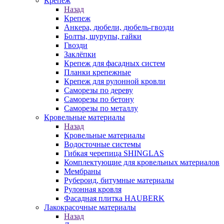
Крепеж
Назад
Крепеж
Анкера, дюбели, дюбель-гвозди
Болты, шурупы, гайки
Гвозди
Заклёпки
Крепеж для фасадных систем
Планки крепежные
Крепеж для рулонной кровли
Саморезы по дереву
Саморезы по бетону
Саморезы по металлу
Кровельные материалы
Назад
Кровельные материалы
Водосточные системы
Гибкая черепица SHINGLAS
Комплектующие для кровельных материалов
Мембраны
Рубероид, битумные материалы
Рулонная кровля
Фасадная плитка HAUBERK
Лакокрасочные материалы
Назад