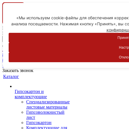
«Мы используем cookie-файлы для обеспечения коррект
анализа посещаемости. Нажимая кнопку «Принять», вы со
Ваш город
конфиденц
Пятигорск
Принят
Настр
Личный кабинет
8-800-775-59-89
Откло
8-800-775-59-89
+7 918 754-83-77
Заказать звонок
Каталог
Гипсокартон и
комплектующие
Специализированные
листовые материалы
Гипсоволокнистый
лист
Гипсокартон
Комплектующие для