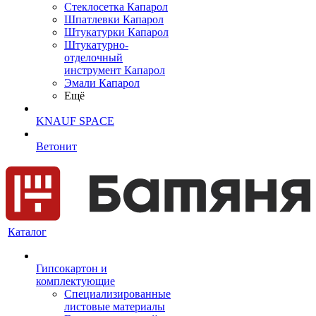
Cтеклосетка Капарол
Шпатлевки Капарол
Штукатурки Капарол
Штукатурно-
отделочный
инструмент Капарол
Эмали Капарол
Ещё
KNAUF SPACE
Ветонит
Каталог
Гипсокартон и
комплектующие
Специализированные
листовые материалы