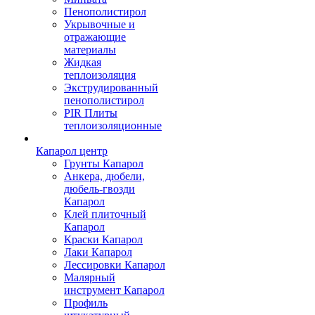
Пенополистирол
Укрывочные и
отражающие
материалы
Жидкая
теплоизоляция
Экструдированный
пенополистирол
PIR Плиты
теплоизоляционные
Капарол центр
Грунты Капарол
Анкера, дюбели,
дюбель-гвозди
Капарол
Клей плиточный
Капарол
Краски Капарол
Лаки Капарол
Лессировки Капарол
Малярный
инструмент Капарол
Профиль