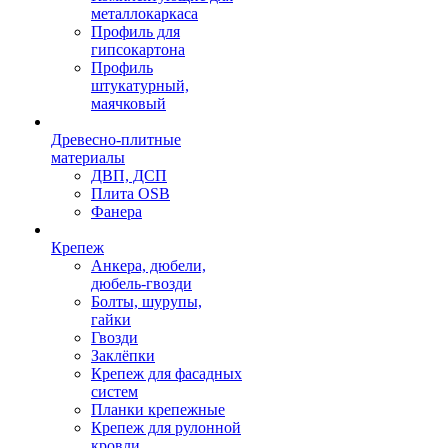
металлокаркаса
Профиль для
гипсокартона
Профиль
штукатурный,
маячковый
Древесно-плитные
материалы
ДВП, ДСП
Плита OSB
Фанера
Крепеж
Анкера, дюбели,
дюбель-гвозди
Болты, шурупы,
гайки
Гвозди
Заклёпки
Крепеж для фасадных
систем
Планки крепежные
Крепеж для рулонной
кровли