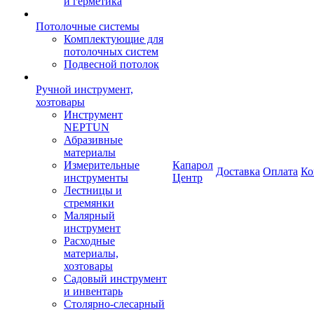
и герметика
Потолочные системы
Комплектующие для
потолочных систем
Подвесной потолок
Ручной инструмент,
хозтовары
Инструмент
NEPTUN
Абразивные
материалы
Измерительные
Капарол
Доставка
Оплата
Ко
инструменты
Центр
Лестницы и
стремянки
Малярный
инструмент
Расходные
материалы,
хозтовары
Садовый инструмент
и инвентарь
Столярно-слесарный