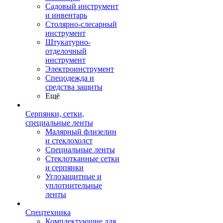
Садовый инструмент
и инвентарь
Столярно-слесарный
инструмент
Штукатурно-
отделочный
инструмент
Электроинструмент
Спецодежда и
средства защиты
Ещё
Серпянки, сетки,
специальные ленты
Малярный флизелин
и стеклохолст
Специальные ленты
Стеклотканные сетки
и серпянки
Углозащитные и
уплотнительные
ленты
Спецтехника
Комплектующие для