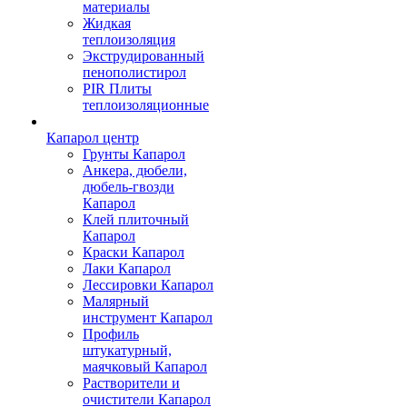
материалы
Жидкая
теплоизоляция
Экструдированный
пенополистирол
PIR Плиты
теплоизоляционные
Капарол центр
Грунты Капарол
Анкера, дюбели,
дюбель-гвозди
Капарол
Клей плиточный
Капарол
Краски Капарол
Лаки Капарол
Лессировки Капарол
Малярный
инструмент Капарол
Профиль
штукатурный,
маячковый Капарол
Растворители и
очистители Капарол