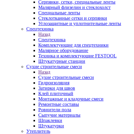
Серпянки, сетки, специальные ленты
Малярный флизелин и стеклохолст
Специальные ленты
Стеклотканные сетки и серпянки
Углозащитные и уплотнительные ленты
Спецтехника
Назад
Спецтехника
Комплектующие для спецтехники
Малярное оборудование
Техника и комплектующие FESTOOL
Штукатурные станции
Сухие строительные смеси
Назад
Сухие строительные смеси
Гидроизоляция
Затирки для швов
Клей плиточный
Монтажные и кладочные смеси
Ремонтные составы
Ровнители пола
Сыпучие материалы
Шпаклевки
Штукатурки
Утеплитель