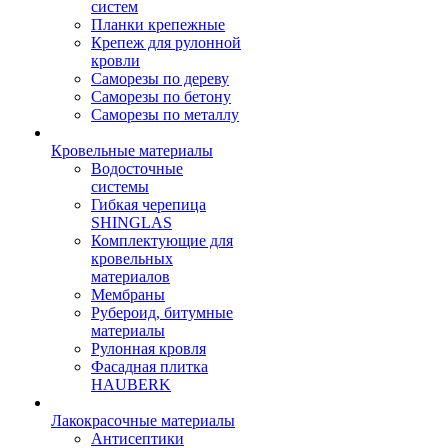
систем
Планки крепежные
Крепеж для рулонной
кровли
Саморезы по дереву
Саморезы по бетону
Саморезы по металлу
Кровельные материалы
Водосточные
системы
Гибкая черепица
SHINGLAS
Комплектующие для
кровельных
материалов
Мембраны
Рубероид, битумные
материалы
Рулонная кровля
Фасадная плитка
HAUBERK
Лакокрасочные материалы
Антисептики