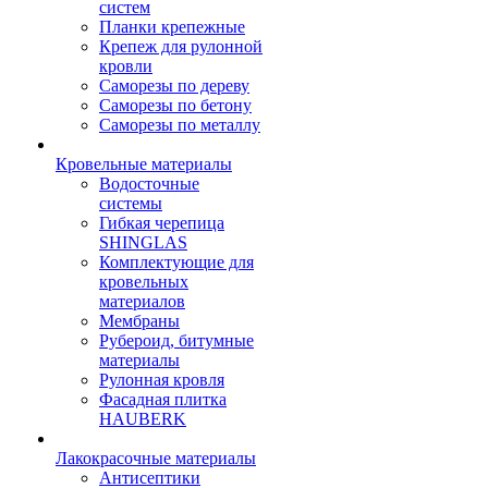
систем
Планки крепежные
Крепеж для рулонной
кровли
Саморезы по дереву
Саморезы по бетону
Саморезы по металлу
Кровельные материалы
Водосточные
системы
Гибкая черепица
SHINGLAS
Комплектующие для
кровельных
материалов
Мембраны
Рубероид, битумные
материалы
Рулонная кровля
Фасадная плитка
HAUBERK
Лакокрасочные материалы
Антисептики