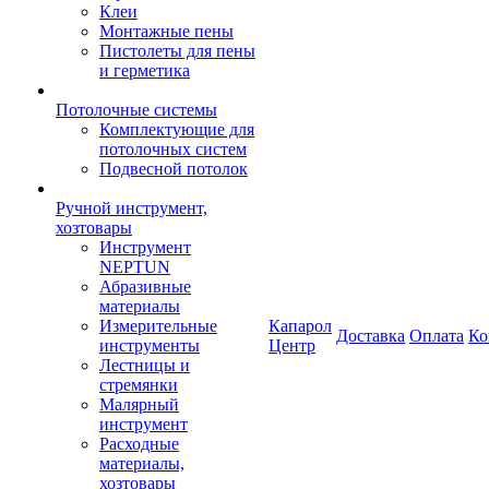
Клеи
Монтажные пены
Пистолеты для пены
и герметика
Потолочные системы
Комплектующие для
потолочных систем
Подвесной потолок
Ручной инструмент,
хозтовары
Инструмент
NEPTUN
Абразивные
материалы
Измерительные
Капарол
Доставка
Оплата
Ко
инструменты
Центр
Лестницы и
стремянки
Малярный
инструмент
Расходные
материалы,
хозтовары