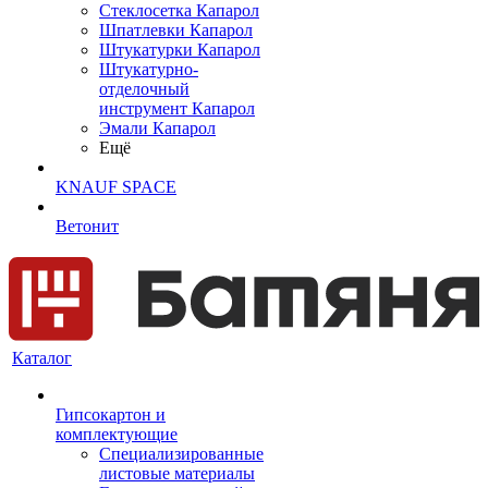
Cтеклосетка Капарол
Шпатлевки Капарол
Штукатурки Капарол
Штукатурно-
отделочный
инструмент Капарол
Эмали Капарол
Ещё
KNAUF SPACE
Ветонит
Каталог
Гипсокартон и
комплектующие
Специализированные
листовые материалы