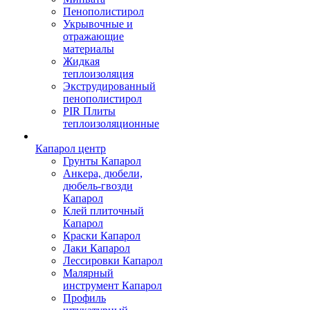
Пенополистирол
Укрывочные и
отражающие
материалы
Жидкая
теплоизоляция
Экструдированный
пенополистирол
PIR Плиты
теплоизоляционные
Капарол центр
Грунты Капарол
Анкера, дюбели,
дюбель-гвозди
Капарол
Клей плиточный
Капарол
Краски Капарол
Лаки Капарол
Лессировки Капарол
Малярный
инструмент Капарол
Профиль