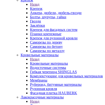
Крепеж
Назад
Крепеж
Анкера, дюбели, дюбель-гвозди
Болты, шурупы, гайки
Гвозди
Заклёпки
Крепеж для фасадных систем
Планки крепежные
Крепеж для рулонной кровли
Саморезы по дереву
Саморезы по бетону
Саморезы по металлу
Кровельные материалы
Назад
Кровельные материалы
Водосточные системы
Гибкая черепица SHINGLAS
Комплектующие для кровельных материалов
Мембраны
Рубероид, битумные материалы
Рулонная кровля
Фасадная плитка HAUBERK
Лакокрасочные материалы
Назад