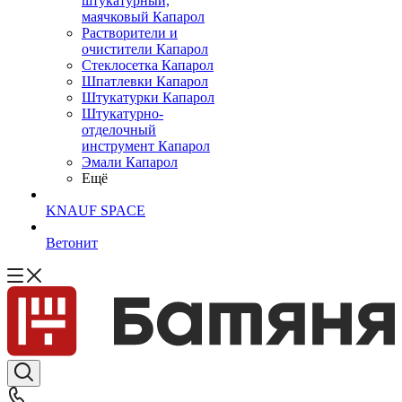
штукатурный,
маячковый Капарол
Растворители и
очистители Капарол
Cтеклосетка Капарол
Шпатлевки Капарол
Штукатурки Капарол
Штукатурно-
отделочный
инструмент Капарол
Эмали Капарол
Ещё
KNAUF SPACE
Ветонит