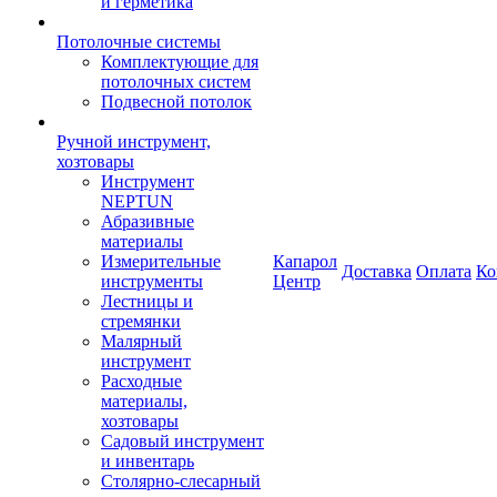
и герметика
Потолочные системы
Комплектующие для
потолочных систем
Подвесной потолок
Ручной инструмент,
хозтовары
Инструмент
NEPTUN
Абразивные
материалы
Измерительные
Капарол
Доставка
Оплата
Ко
инструменты
Центр
Лестницы и
стремянки
Малярный
инструмент
Расходные
материалы,
хозтовары
Садовый инструмент
и инвентарь
Столярно-слесарный