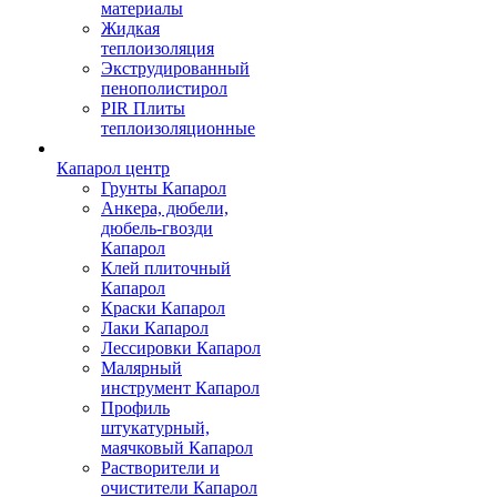
материалы
Жидкая
теплоизоляция
Экструдированный
пенополистирол
PIR Плиты
теплоизоляционные
Капарол центр
Грунты Капарол
Анкера, дюбели,
дюбель-гвозди
Капарол
Клей плиточный
Капарол
Краски Капарол
Лаки Капарол
Лессировки Капарол
Малярный
инструмент Капарол
Профиль
штукатурный,
маячковый Капарол
Растворители и
очистители Капарол