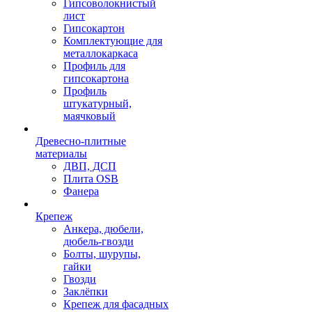
Гипсоволокнистый
лист
Гипсокартон
Комплектующие для
металлокаркаса
Профиль для
гипсокартона
Профиль
штукатурный,
маячковый
Древесно-плитные
материалы
ДВП, ДСП
Плита OSB
Фанера
Крепеж
Анкера, дюбели,
дюбель-гвозди
Болты, шурупы,
гайки
Гвозди
Заклёпки
Крепеж для фасадных