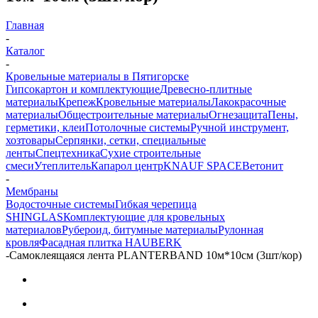
Главная
-
Каталог
-
Кровельные материалы в Пятигорске
Гипсокартон и комплектующие
Древесно-плитные
материалы
Крепеж
Кровельные материалы
Лакокрасочные
материалы
Общестроительные материалы
Огнезащита
Пены,
герметики, клеи
Потолочные системы
Ручной инструмент,
хозтовары
Серпянки, сетки, специальные
ленты
Спецтехника
Сухие строительные
смеси
Утеплитель
Капарол центр
KNAUF SPACE
Ветонит
-
Мембраны
Водосточные системы
Гибкая черепица
SHINGLAS
Комплектующие для кровельных
материалов
Рубероид, битумные материалы
Рулонная
кровля
Фасадная плитка HAUBERK
-
Самоклеящаяся лента PLANTERBAND 10м*10см (3шт/кор)