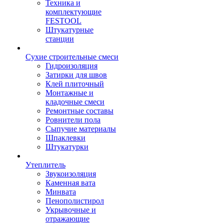
Техника и
комплектующие
FESTOOL
Штукатурные
станции
Сухие строительные смеси
Гидроизоляция
Затирки для швов
Клей плиточный
Монтажные и
кладочные смеси
Ремонтные составы
Ровнители пола
Сыпучие материалы
Шпаклевки
Штукатурки
Утеплитель
Звукоизоляция
Каменная вата
Минвата
Пенополистирол
Укрывочные и
отражающие