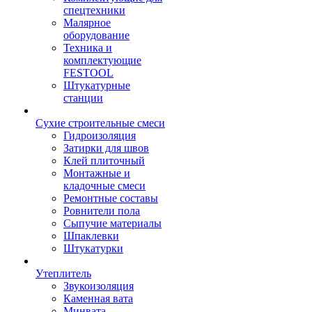
спецтехники
Малярное
оборудование
Техника и
комплектующие
FESTOOL
Штукатурные
станции
Сухие строительные смеси
Гидроизоляция
Затирки для швов
Клей плиточный
Монтажные и
кладочные смеси
Ремонтные составы
Ровнители пола
Сыпучие материалы
Шпаклевки
Штукатурки
Утеплитель
Звукоизоляция
Каменная вата
Минвата