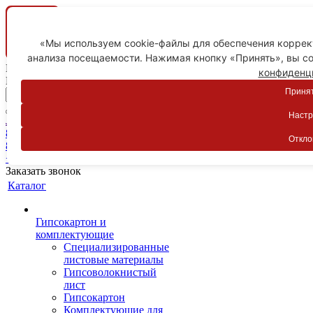
«Мы используем cookie-файлы для обеспечения коррект
анализа посещаемости. Нажимая кнопку «Принять», вы со
Ваш город
конфиденц
Пятигорск
Принят
Настр
Личный кабинет
8-800-775-59-89
Откло
8-800-775-59-89
+7 918 754-83-77
Заказать звонок
Каталог
Гипсокартон и
комплектующие
Специализированные
листовые материалы
Гипсоволокнистый
лист
Гипсокартон
Комплектующие для