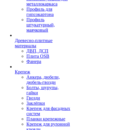
металлокаркаса
Профиль для
гипсокартона
Профиль
штукатурный,
маячковый
Древесно-плитные
материалы
ДВП, ДСП
Плита OSB
Фанера
Крепеж
Анкера, дюбели,
дюбель-гвозди
Болты, шурупы,
гайки
Гвозди
Заклёпки
Крепеж для фасадных
систем
Планки крепежные
Крепеж для рулонной
кровли