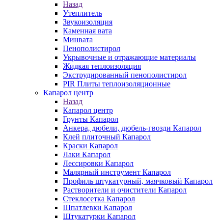
Назад
Утеплитель
Звукоизоляция
Каменная вата
Минвата
Пенополистирол
Укрывочные и отражающие материалы
Жидкая теплоизоляция
Экструдированный пенополистирол
PIR Плиты теплоизоляционные
Капарол центр
Назад
Капарол центр
Грунты Капарол
Анкера, дюбели, дюбель-гвозди Капарол
Клей плиточный Капарол
Краски Капарол
Лаки Капарол
Лессировки Капарол
Малярный инструмент Капарол
Профиль штукатурный, маячковый Капарол
Растворители и очистители Капарол
Cтеклосетка Капарол
Шпатлевки Капарол
Штукатурки Капарол