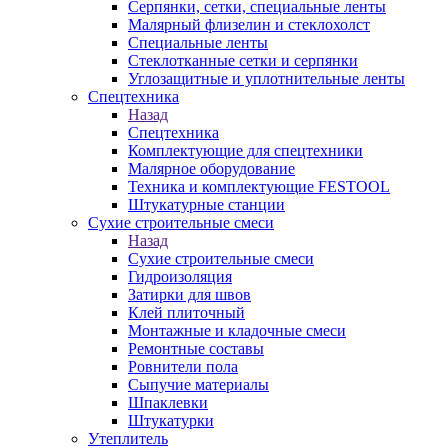
Серпянки, сетки, специальные ленты
Малярный флизелин и стеклохолст
Специальные ленты
Стеклотканные сетки и серпянки
Углозащитные и уплотнительные ленты
Спецтехника
Назад
Спецтехника
Комплектующие для спецтехники
Малярное оборудование
Техника и комплектующие FESTOOL
Штукатурные станции
Сухие строительные смеси
Назад
Сухие строительные смеси
Гидроизоляция
Затирки для швов
Клей плиточный
Монтажные и кладочные смеси
Ремонтные составы
Ровнители пола
Сыпучие материалы
Шпаклевки
Штукатурки
Утеплитель