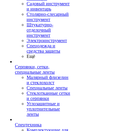
Садовый инструмент
и инвентарь
Столярно-слесарный
инструмент
Штукатурно-
отделочный
инструмент
Электроинструмент
Спецодежда и
средства защиты
Ещё
Серпянки, сетки,
специальные ленты
Малярный флизелин
и стеклохолст
Специальные ленты
Стеклотканные сетки
и серпянки
Углозащитные и
уплотнительные
ленты
Спецтехника
Комплектующие для