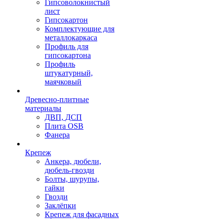
Гипсоволокнистый
лист
Гипсокартон
Комплектующие для
металлокаркаса
Профиль для
гипсокартона
Профиль
штукатурный,
маячковый
Древесно-плитные
материалы
ДВП, ДСП
Плита OSB
Фанера
Крепеж
Анкера, дюбели,
дюбель-гвозди
Болты, шурупы,
гайки
Гвозди
Заклёпки
Крепеж для фасадных