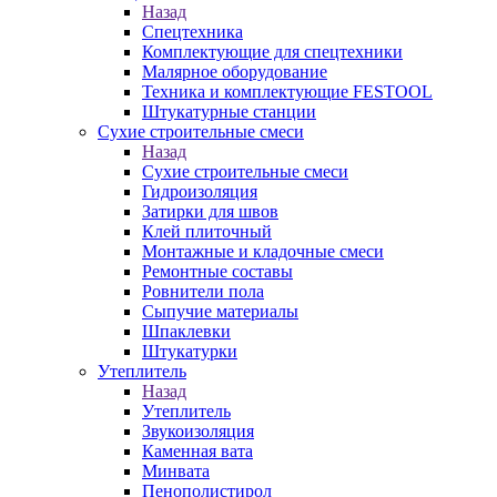
Назад
Спецтехника
Комплектующие для спецтехники
Малярное оборудование
Техника и комплектующие FESTOOL
Штукатурные станции
Сухие строительные смеси
Назад
Сухие строительные смеси
Гидроизоляция
Затирки для швов
Клей плиточный
Монтажные и кладочные смеси
Ремонтные составы
Ровнители пола
Сыпучие материалы
Шпаклевки
Штукатурки
Утеплитель
Назад
Утеплитель
Звукоизоляция
Каменная вата
Минвата
Пенополистирол