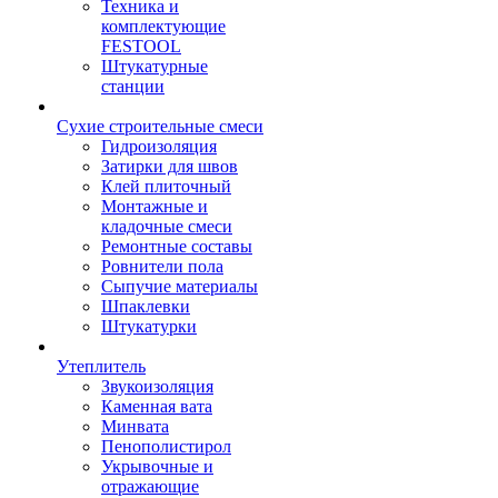
Техника и
комплектующие
FESTOOL
Штукатурные
станции
Сухие строительные смеси
Гидроизоляция
Затирки для швов
Клей плиточный
Монтажные и
кладочные смеси
Ремонтные составы
Ровнители пола
Сыпучие материалы
Шпаклевки
Штукатурки
Утеплитель
Звукоизоляция
Каменная вата
Минвата
Пенополистирол
Укрывочные и
отражающие