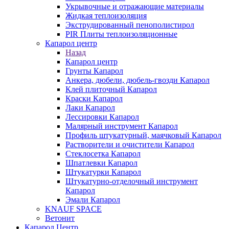
Укрывочные и отражающие материалы
Жидкая теплоизоляция
Экструдированный пенополистирол
PIR Плиты теплоизоляционные
Капарол центр
Назад
Капарол центр
Грунты Капарол
Анкера, дюбели, дюбель-гвозди Капарол
Клей плиточный Капарол
Краски Капарол
Лаки Капарол
Лессировки Капарол
Малярный инструмент Капарол
Профиль штукатурный, маячковый Капарол
Растворители и очистители Капарол
Cтеклосетка Капарол
Шпатлевки Капарол
Штукатурки Капарол
Штукатурно-отделочный инструмент
Капарол
Эмали Капарол
KNAUF SPACE
Ветонит
Капарол Центр