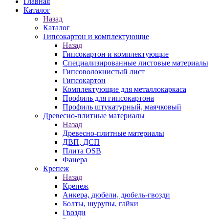
Главная
Каталог
Назад
Каталог
Гипсокартон и комплектующие
Назад
Гипсокартон и комплектующие
Специализированные листовые материалы
Гипсоволокнистый лист
Гипсокартон
Комплектующие для металлокаркаса
Профиль для гипсокартона
Профиль штукатурный, маячковый
Древесно-плитные материалы
Назад
Древесно-плитные материалы
ДВП, ДСП
Плита OSB
Фанера
Крепеж
Назад
Крепеж
Анкера, дюбели, дюбель-гвозди
Болты, шурупы, гайки
Гвозди