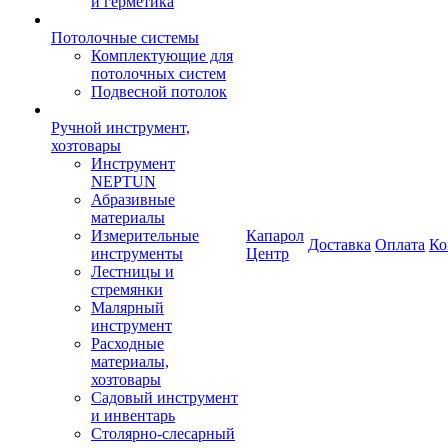
и герметика
Потолочные системы
Комплектующие для
потолочных систем
Подвесной потолок
Ручной инструмент,
хозтовары
Инструмент
NEPTUN
Абразивные
материалы
Измерительные
Капарол
Доставка
Оплата
Ко
инструменты
Центр
Лестницы и
стремянки
Малярный
инструмент
Расходные
материалы,
хозтовары
Садовый инструмент
и инвентарь
Столярно-слесарный