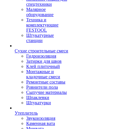
спецтехники
Малярное
оборудование
Техника и
комплектующие
FESTOOL
Штукатурные
станции
Сухие строительные смеси
Гидроизоляция
Затирки для швов
Клей плиточный
Монтажные и
кладочные смеси
Ремонтные составы
Ровнители пола
Сыпучие материалы
Шпаклевки
Штукатурки
Утеплитель
Звукоизоляция
Каменная вата
Минвата