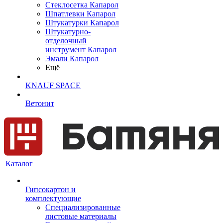
Cтеклосетка Капарол
Шпатлевки Капарол
Штукатурки Капарол
Штукатурно-
отделочный
инструмент Капарол
Эмали Капарол
Ещё
KNAUF SPACE
Ветонит
Каталог
Гипсокартон и
комплектующие
Специализированные
листовые материалы