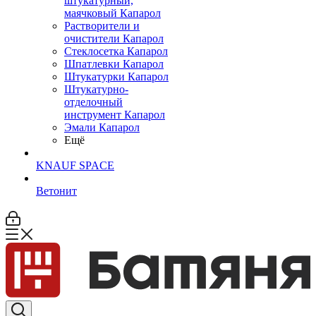
штукатурный,
маячковый Капарол
Растворители и
очистители Капарол
Cтеклосетка Капарол
Шпатлевки Капарол
Штукатурки Капарол
Штукатурно-
отделочный
инструмент Капарол
Эмали Капарол
Ещё
KNAUF SPACE
Ветонит