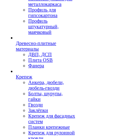
металлокаркаса
Профиль для
гипсокартона
Профиль
штукатурный,
маячковый
Древесно-плитные
материалы
ДВП, ДСП
Плита OSB
Фанера
Крепеж
Анкера, дюбели,
дюбель-гвозди
Болты, шурупы,
гайки
Гвозди
Заклёпки
Крепеж для фасадных
систем
Планки крепежные
Крепеж для рулонной
кровли