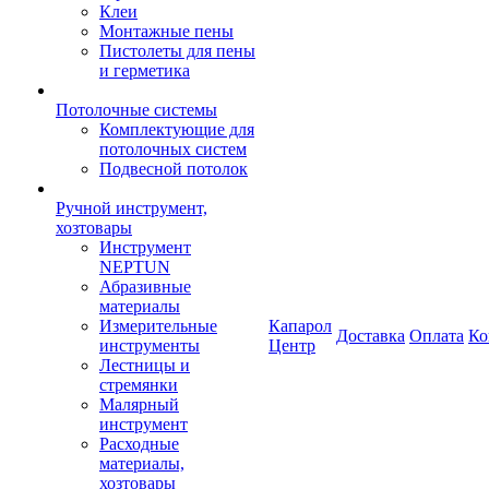
Клеи
Монтажные пены
Пистолеты для пены
и герметика
Потолочные системы
Комплектующие для
потолочных систем
Подвесной потолок
Ручной инструмент,
хозтовары
Инструмент
NEPTUN
Абразивные
материалы
Измерительные
Капарол
Доставка
Оплата
Ко
инструменты
Центр
Лестницы и
стремянки
Малярный
инструмент
Расходные
материалы,
хозтовары