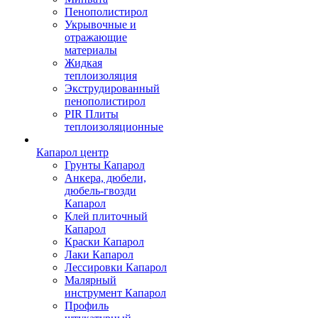
Пенополистирол
Укрывочные и
отражающие
материалы
Жидкая
теплоизоляция
Экструдированный
пенополистирол
PIR Плиты
теплоизоляционные
Капарол центр
Грунты Капарол
Анкера, дюбели,
дюбель-гвозди
Капарол
Клей плиточный
Капарол
Краски Капарол
Лаки Капарол
Лессировки Капарол
Малярный
инструмент Капарол
Профиль