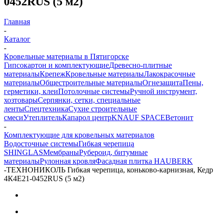
0452RUS (5 м2)
Главная
-
Каталог
-
Кровельные материалы в Пятигорске
Гипсокартон и комплектующие
Древесно-плитные
материалы
Крепеж
Кровельные материалы
Лакокрасочные
материалы
Общестроительные материалы
Огнезащита
Пены,
герметики, клеи
Потолочные системы
Ручной инструмент,
хозтовары
Серпянки, сетки, специальные
ленты
Спецтехника
Сухие строительные
смеси
Утеплитель
Капарол центр
KNAUF SPACE
Ветонит
-
Комплектующие для кровельных материалов
Водосточные системы
Гибкая черепица
SHINGLAS
Мембраны
Рубероид, битумные
материалы
Рулонная кровля
Фасадная плитка HAUBERK
-
ТЕХНОНИКОЛЬ Гибкая черепица, коньково-карнизная, Кедр
4К4Е21-0452RUS (5 м2)