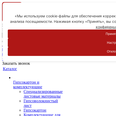
«Мы используем cookie-файлы для обеспечения коррект
анализа посещаемости. Нажимая кнопку «Принять», вы со
Ваш город
конфиденц
Пятигорск
Принят
Настр
Личный кабинет
8-800-775-59-89
Откло
8-800-775-59-89
+7 918 754-83-77
Заказать звонок
Каталог
Гипсокартон и
комплектующие
Специализированные
листовые материалы
Гипсоволокнистый
лист
Гипсокартон
Комплектующие для