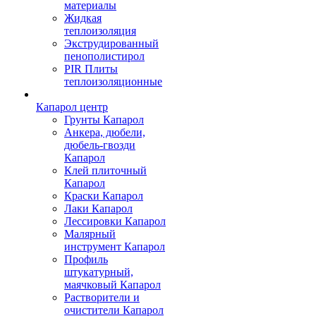
материалы
Жидкая
теплоизоляция
Экструдированный
пенополистирол
PIR Плиты
теплоизоляционные
Капарол центр
Грунты Капарол
Анкера, дюбели,
дюбель-гвозди
Капарол
Клей плиточный
Капарол
Краски Капарол
Лаки Капарол
Лессировки Капарол
Малярный
инструмент Капарол
Профиль
штукатурный,
маячковый Капарол
Растворители и
очистители Капарол