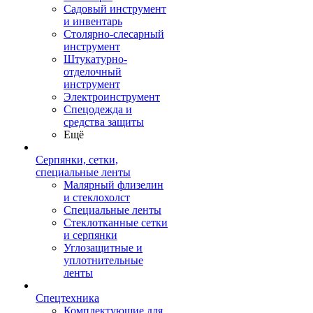
Садовый инструмент
и инвентарь
Столярно-слесарный
инструмент
Штукатурно-
отделочный
инструмент
Электроинструмент
Спецодежда и
средства защиты
Ещё
Серпянки, сетки,
специальные ленты
Малярный флизелин
и стеклохолст
Специальные ленты
Стеклотканные сетки
и серпянки
Углозащитные и
уплотнительные
ленты
Спецтехника
Комплектующие для