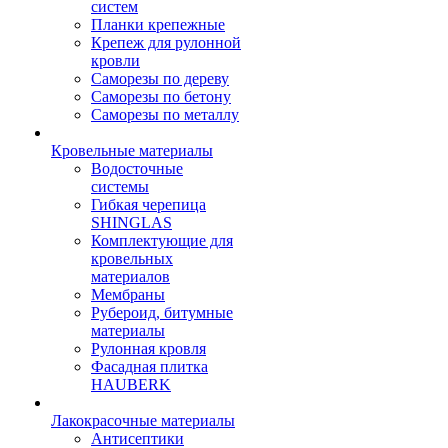
систем
Планки крепежные
Крепеж для рулонной
кровли
Саморезы по дереву
Саморезы по бетону
Саморезы по металлу
Кровельные материалы
Водосточные
системы
Гибкая черепица
SHINGLAS
Комплектующие для
кровельных
материалов
Мембраны
Рубероид, битумные
материалы
Рулонная кровля
Фасадная плитка
HAUBERK
Лакокрасочные материалы
Антисептики