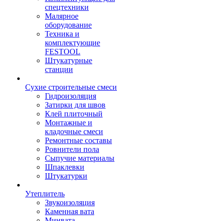
спецтехники
Малярное
оборудование
Техника и
комплектующие
FESTOOL
Штукатурные
станции
Сухие строительные смеси
Гидроизоляция
Затирки для швов
Клей плиточный
Монтажные и
кладочные смеси
Ремонтные составы
Ровнители пола
Сыпучие материалы
Шпаклевки
Штукатурки
Утеплитель
Звукоизоляция
Каменная вата
Минвата