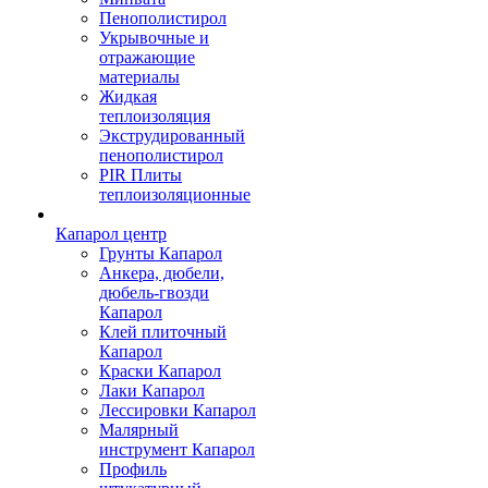
Пенополистирол
Укрывочные и
отражающие
материалы
Жидкая
теплоизоляция
Экструдированный
пенополистирол
PIR Плиты
теплоизоляционные
Капарол центр
Грунты Капарол
Анкера, дюбели,
дюбель-гвозди
Капарол
Клей плиточный
Капарол
Краски Капарол
Лаки Капарол
Лессировки Капарол
Малярный
инструмент Капарол
Профиль