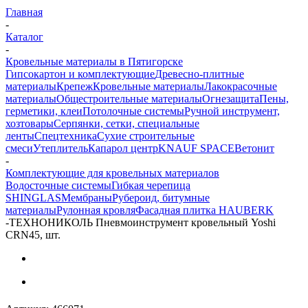
Главная
-
Каталог
-
Кровельные материалы в Пятигорске
Гипсокартон и комплектующие
Древесно-плитные
материалы
Крепеж
Кровельные материалы
Лакокрасочные
материалы
Общестроительные материалы
Огнезащита
Пены,
герметики, клеи
Потолочные системы
Ручной инструмент,
хозтовары
Серпянки, сетки, специальные
ленты
Спецтехника
Сухие строительные
смеси
Утеплитель
Капарол центр
KNAUF SPACE
Ветонит
-
Комплектующие для кровельных материалов
Водосточные системы
Гибкая черепица
SHINGLAS
Мембраны
Рубероид, битумные
материалы
Рулонная кровля
Фасадная плитка HAUBERK
-
ТЕХНОНИКОЛЬ Пневмоинструмент кровельный Yoshi
CRN45, шт.