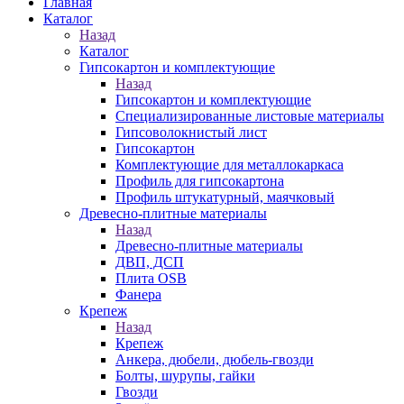
Главная
Каталог
Назад
Каталог
Гипсокартон и комплектующие
Назад
Гипсокартон и комплектующие
Специализированные листовые материалы
Гипсоволокнистый лист
Гипсокартон
Комплектующие для металлокаркаса
Профиль для гипсокартона
Профиль штукатурный, маячковый
Древесно-плитные материалы
Назад
Древесно-плитные материалы
ДВП, ДСП
Плита OSB
Фанера
Крепеж
Назад
Крепеж
Анкера, дюбели, дюбель-гвозди
Болты, шурупы, гайки
Гвозди