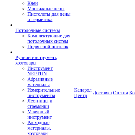
Клеи
Монтажные пены
Пистолеты для пены
и герметика
Потолочные системы
Комплектующие для
потолочных систем
Подвесной потолок
Ручной инструмент,
хозтовары
Инструмент
NEPTUN
Абразивные
материалы
Измерительные
Капарол
Доставка
Оплата
Ко
инструменты
Центр
Лестницы и
стремянки
Малярный
инструмент
Расходные
материалы,
хозтовары