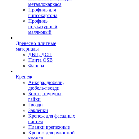
металлокаркаса
Профиль для
гипсокартона
Профиль
штукатурный,
маячковый
Древесно-плитные
материалы
ДВП, ДСП
Плита OSB
Фанера
Крепеж
Анкера, дюбели,
дюбель-гвозди
Болты, шурупы,
гайки
Гвозди
Заклёпки
Крепеж для фасадных
систем
Планки крепежные
Крепеж для рулонной
кровли