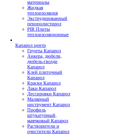
материалы
Жидкая
теплоизоляция
Экструдированный
пенополистирол
PIR Плиты
теплоизоляционные
Капарол центр
Грунты Капарол
Анкера, дюбели,
дюбель-гвозди
Капарол
Клей плиточный
Капарол
Краски Капарол
Лаки Капарол
Лессировки Капарол
Малярный
инструмент Капарол
Профиль
штукатурный,
маячковый Капарол
Растворители и
очистители Капарол