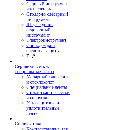
Садовый инструмент
и инвентарь
Столярно-слесарный
инструмент
Штукатурно-
отделочный
инструмент
Электроинструмент
Спецодежда и
средства защиты
Ещё
Серпянки, сетки,
специальные ленты
Малярный флизелин
и стеклохолст
Специальные ленты
Стеклотканные сетки
и серпянки
Углозащитные и
уплотнительные
ленты
Спецтехника
Комплектующие для