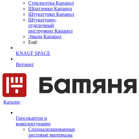
Cтеклосетка Капарол
Шпатлевки Капарол
Штукатурки Капарол
Штукатурно-
отделочный
инструмент Капарол
Эмали Капарол
Ещё
KNAUF SPACE
Ветонит
Каталог
Гипсокартон и
комплектующие
Специализированные
листовые материалы