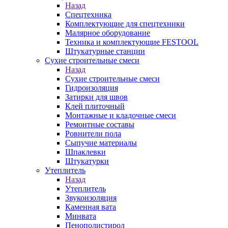
Назад
Спецтехника
Комплектующие для спецтехники
Малярное оборудование
Техника и комплектующие FESTOOL
Штукатурные станции
Сухие строительные смеси
Назад
Сухие строительные смеси
Гидроизоляция
Затирки для швов
Клей плиточный
Монтажные и кладочные смеси
Ремонтные составы
Ровнители пола
Сыпучие материалы
Шпаклевки
Штукатурки
Утеплитель
Назад
Утеплитель
Звукоизоляция
Каменная вата
Минвата
Пенополистирол