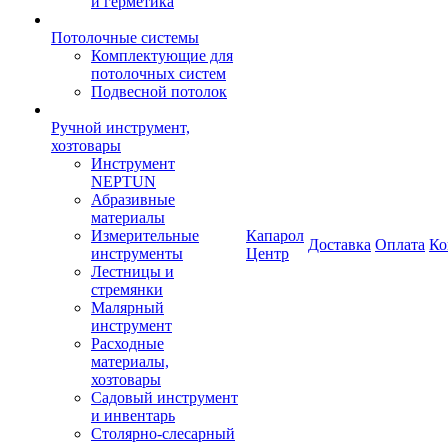
и герметика
Потолочные системы
Комплектующие для
потолочных систем
Подвесной потолок
Ручной инструмент,
хозтовары
Инструмент
NEPTUN
Абразивные
материалы
Измерительные
Капарол
Доставка
Оплата
Ко
инструменты
Центр
Лестницы и
стремянки
Малярный
инструмент
Расходные
материалы,
хозтовары
Садовый инструмент
и инвентарь
Столярно-слесарный