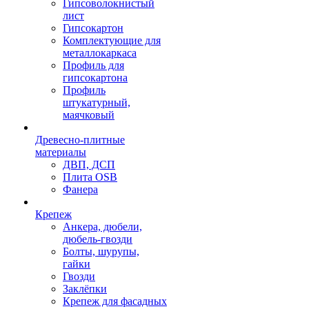
Гипсоволокнистый
лист
Гипсокартон
Комплектующие для
металлокаркаса
Профиль для
гипсокартона
Профиль
штукатурный,
маячковый
Древесно-плитные
материалы
ДВП, ДСП
Плита OSB
Фанера
Крепеж
Анкера, дюбели,
дюбель-гвозди
Болты, шурупы,
гайки
Гвозди
Заклёпки
Крепеж для фасадных