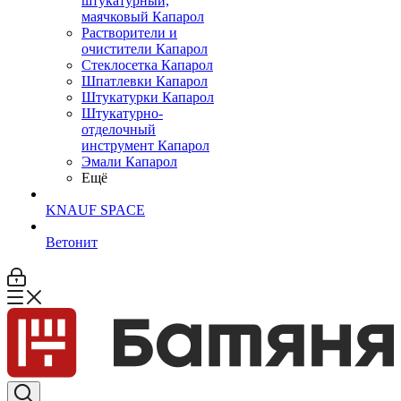
штукатурный,
маячковый Капарол
Растворители и
очистители Капарол
Cтеклосетка Капарол
Шпатлевки Капарол
Штукатурки Капарол
Штукатурно-
отделочный
инструмент Капарол
Эмали Капарол
Ещё
KNAUF SPACE
Ветонит