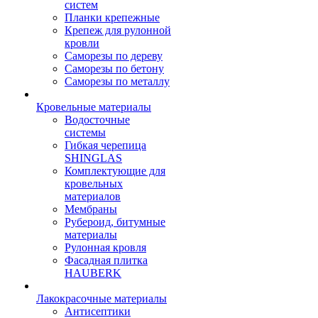
систем
Планки крепежные
Крепеж для рулонной
кровли
Саморезы по дереву
Саморезы по бетону
Саморезы по металлу
Кровельные материалы
Водосточные
системы
Гибкая черепица
SHINGLAS
Комплектующие для
кровельных
материалов
Мембраны
Рубероид, битумные
материалы
Рулонная кровля
Фасадная плитка
HAUBERK
Лакокрасочные материалы
Антисептики