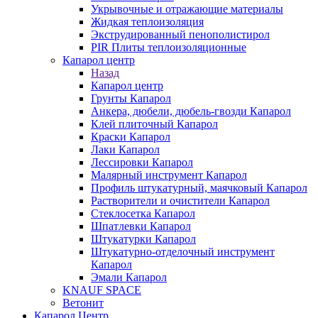
Укрывочные и отражающие материалы
Жидкая теплоизоляция
Экструдированный пенополистирол
PIR Плиты теплоизоляционные
Капарол центр
Назад
Капарол центр
Грунты Капарол
Анкера, дюбели, дюбель-гвозди Капарол
Клей плиточный Капарол
Краски Капарол
Лаки Капарол
Лессировки Капарол
Малярный инструмент Капарол
Профиль штукатурный, маячковый Капарол
Растворители и очистители Капарол
Cтеклосетка Капарол
Шпатлевки Капарол
Штукатурки Капарол
Штукатурно-отделочный инструмент
Капарол
Эмали Капарол
KNAUF SPACE
Ветонит
Капарол Центр