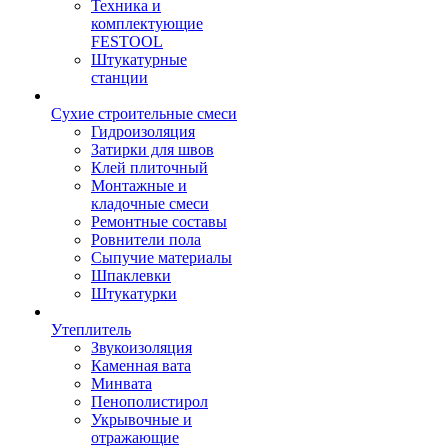
Техника и
комплектующие
FESTOOL
Штукатурные
станции
Сухие строительные смеси
Гидроизоляция
Затирки для швов
Клей плиточный
Монтажные и
кладочные смеси
Ремонтные составы
Ровнители пола
Сыпучие материалы
Шпаклевки
Штукатурки
Утеплитель
Звукоизоляция
Каменная вата
Минвата
Пенополистирол
Укрывочные и
отражающие