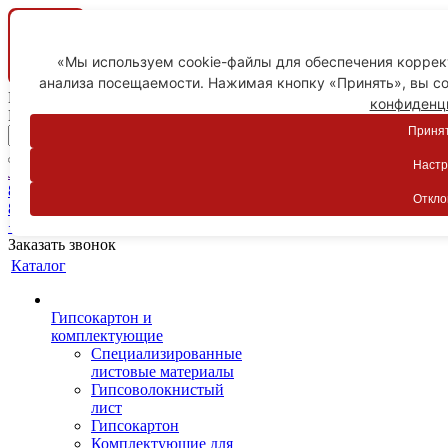
«Мы используем cookie-файлы для обеспечения коррект
анализа посещаемости. Нажимая кнопку «Принять», вы со
Ваш город
конфиденц
Пятигорск
Принят
Настр
Личный кабинет
8-800-775-59-89
Откло
8-800-775-59-89
+7 918 754-83-77
Заказать звонок
Каталог
Гипсокартон и
комплектующие
Специализированные
листовые материалы
Гипсоволокнистый
лист
Гипсокартон
Комплектующие для