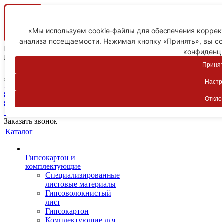
«Мы используем cookie-файлы для обеспечения коррект
анализа посещаемости. Нажимая кнопку «Принять», вы со
Ваш город
конфиденц
Пятигорск
Принят
Настр
Личный кабинет
8-800-775-59-89
Откло
8-800-775-59-89
+7 918 754-83-77
Заказать звонок
Каталог
Гипсокартон и
комплектующие
Специализированные
листовые материалы
Гипсоволокнистый
лист
Гипсокартон
Комплектующие для