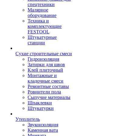
спецтехники
Малярное
оборудование
Техника и
комплектующие
FESTOOL
Штукатурные
станции
Сухие строительные смеси
Гидроизоляция
Затирки для швов
Клей плиточный
Монтажные и
кладочные смеси
Ремонтные составы
Ровнители пола
Сыпучие материалы
Шпаклевки
Штукатурки
Утеплитель
Звукоизоляция
Каменная вата
Минвата