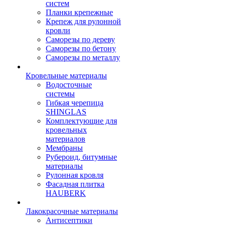
систем
Планки крепежные
Крепеж для рулонной
кровли
Саморезы по дереву
Саморезы по бетону
Саморезы по металлу
Кровельные материалы
Водосточные
системы
Гибкая черепица
SHINGLAS
Комплектующие для
кровельных
материалов
Мембраны
Рубероид, битумные
материалы
Рулонная кровля
Фасадная плитка
HAUBERK
Лакокрасочные материалы
Антисептики