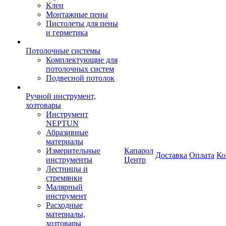
Клеи
Монтажные пены
Пистолеты для пены
и герметика
Потолочные системы
Комплектующие для
потолочных систем
Подвесной потолок
Ручной инструмент,
хозтовары
Инструмент
NEPTUN
Абразивные
материалы
Измерительные
Капарол
Доставка
Оплата
Ко
инструменты
Центр
Лестницы и
стремянки
Малярный
инструмент
Расходные
материалы,
хозтовары