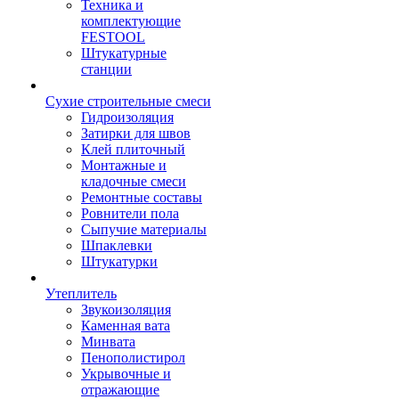
Техника и
комплектующие
FESTOOL
Штукатурные
станции
Сухие строительные смеси
Гидроизоляция
Затирки для швов
Клей плиточный
Монтажные и
кладочные смеси
Ремонтные составы
Ровнители пола
Сыпучие материалы
Шпаклевки
Штукатурки
Утеплитель
Звукоизоляция
Каменная вата
Минвата
Пенополистирол
Укрывочные и
отражающие