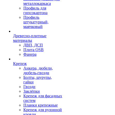
металлокаркаса
Профиль для
гипсокартона
Профиль
штукатурный,
маячковый
Древесно-плитные
материалы
ДВП, ДСП
Плита OSB
Фанера
Крепеж
Анкера, дюбели,
дюбель-гвозди
Болты, шурупы,
гайки
Гвозди
Заклёпки
Крепеж для фасадных
систем
Планки крепежные
Крепеж для рулонной
кровли