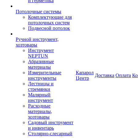
и герметика
Потолочные системы
Комплектующие для
потолочных систем
Подвесной потолок
Ручной инструмент,
хозтовары
Инструмент
NEPTUN
Абразивные
материалы
Измерительные
Капарол
Доставка
Оплата
Ко
инструменты
Центр
Лестницы и
стремянки
Малярный
инструмент
Расходные
материалы,
хозтовары
Садовый инструмент
и инвентарь
Столярно-слесарный