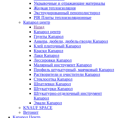
Укрывочные и отражающие материалы
Жидкая теплоизоляция
Экструдированный пенополистирол
PIR Плиты теплоизоляционные
Капарол центр
Назад
Капарол центр
Грунты Капарол
Анкера, дюбели, дюбель-гвозди Капарол
Клей плиточный Капарол
Краски Капарол
Лаки Капарол
Лессировки Капарол
Малярный инструмент Капарол
Профиль штукатурный, маячковый Капарол
Растворители и очистители Капарол
Cтеклосетка Капарол
Шпатлевки Капарол
Штукатурки Капарол
Штукатурно-отделочный инструмент
Капарол
Эмали Капарол
KNAUF SPACE
Ветонит
Капарол Центр