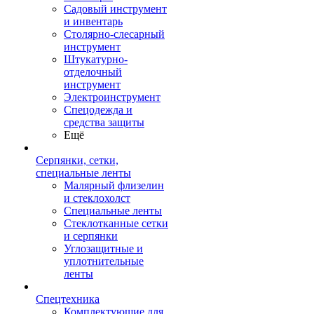
Садовый инструмент
и инвентарь
Столярно-слесарный
инструмент
Штукатурно-
отделочный
инструмент
Электроинструмент
Спецодежда и
средства защиты
Ещё
Серпянки, сетки,
специальные ленты
Малярный флизелин
и стеклохолст
Специальные ленты
Стеклотканные сетки
и серпянки
Углозащитные и
уплотнительные
ленты
Спецтехника
Комплектующие для