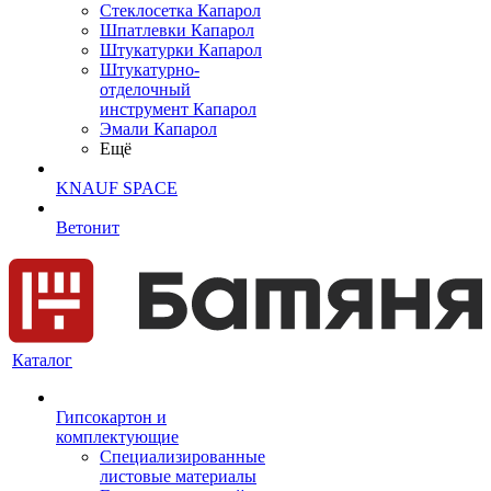
Cтеклосетка Капарол
Шпатлевки Капарол
Штукатурки Капарол
Штукатурно-
отделочный
инструмент Капарол
Эмали Капарол
Ещё
KNAUF SPACE
Ветонит
Каталог
Гипсокартон и
комплектующие
Специализированные
листовые материалы