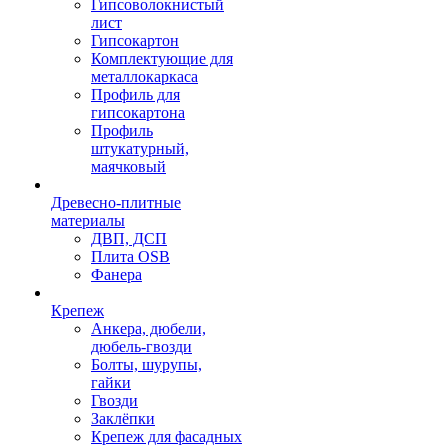
Гипсоволокнистый
лист
Гипсокартон
Комплектующие для
металлокаркаса
Профиль для
гипсокартона
Профиль
штукатурный,
маячковый
Древесно-плитные
материалы
ДВП, ДСП
Плита OSB
Фанера
Крепеж
Анкера, дюбели,
дюбель-гвозди
Болты, шурупы,
гайки
Гвозди
Заклёпки
Крепеж для фасадных