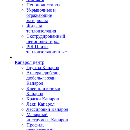
Пенополистирол
Укрывочные и
отражающие
материалы
Жидкая
теплоизоляция
Экструдированный
пенополистирол
PIR Плиты
теплоизоляционные
Капарол центр
Грунты Капарол
Анкера, дюбели,
дюбель-гвозди
Капарол
Клей плиточный
Капарол
Краски Капарол
Лаки Капарол
Лессировки Капарол
Малярный
инструмент Капарол
Профиль