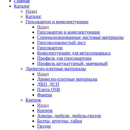
Главная
Каталог
Назад
Каталог
Гипсокартон и комплектующие
Назад
Гипсокартон и комплектующие
Специализированные листовые материалы
Гипсоволокнистый лист
Гипсокартон
Комплектующие для металлокаркаса
Профиль для гипсокартона
Профиль штукатурный, маячковый
Древесно-плитные материалы
Назад
Древесно-плитные материалы
ДВП, ДСП
Плита OSB
Фанера
Крепеж
Назад
Крепеж
Анкера, дюбели, дюбель-гвозди
Болты, шурупы, гайки
Гвозди