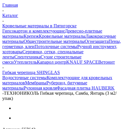
Главная
-
Каталог
-
Кровельные материалы в Пятигорске
Гипсокартон и комплектующие
Древесно-плитные
материалы
Крепеж
Кровельные материалы
Лакокрасочные
материалы
Общестроительные материалы
Огнезащита
Пены,
герметики, клеи
Потолочные системы
Ручной инструмент,
хозтовары
Серпянки, сетки, специальные
ленты
Спецтехника
Сухие строительные
смеси
Утеплитель
Капарол центр
KNAUF SPACE
Ветонит
-
Гибкая черепица SHINGLAS
Водосточные системы
Комплектующие для кровельных
материалов
Мембраны
Рубероид, битумные
материалы
Рулонная кровля
Фасадная плитка HAUBERK
-
ТЕХНОНИКОЛЬ Гибкая черепица, Самба, Янтарь (3 м2/
упак)