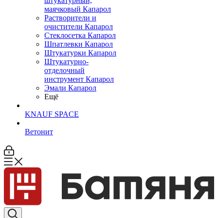
штукатурный,
маячковый Капарол
Растворители и
очистители Капарол
Cтеклосетка Капарол
Шпатлевки Капарол
Штукатурки Капарол
Штукатурно-
отделочный
инструмент Капарол
Эмали Капарол
Ещё
KNAUF SPACE
Ветонит