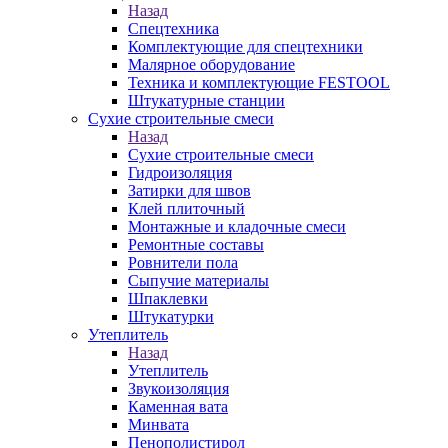
Назад
Спецтехника
Комплектующие для спецтехники
Малярное оборудование
Техника и комплектующие FESTOOL
Штукатурные станции
Сухие строительные смеси
Назад
Сухие строительные смеси
Гидроизоляция
Затирки для швов
Клей плиточный
Монтажные и кладочные смеси
Ремонтные составы
Ровнители пола
Сыпучие материалы
Шпаклевки
Штукатурки
Утеплитель
Назад
Утеплитель
Звукоизоляция
Каменная вата
Минвата
Пенополистирол