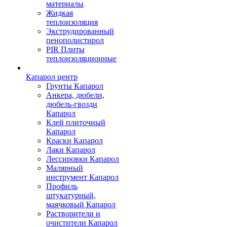
материалы
Жидкая
теплоизоляция
Экструдированный
пенополистирол
PIR Плиты
теплоизоляционные
Капарол центр
Грунты Капарол
Анкера, дюбели,
дюбель-гвозди
Капарол
Клей плиточный
Капарол
Краски Капарол
Лаки Капарол
Лессировки Капарол
Малярный
инструмент Капарол
Профиль
штукатурный,
маячковый Капарол
Растворители и
очистители Капарол