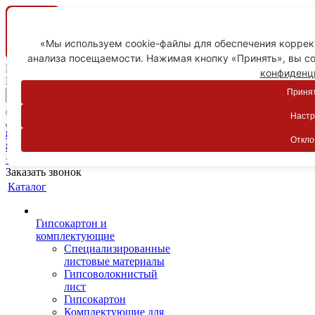
«Мы используем cookie-файлы для обеспечения коррект
анализа посещаемости. Нажимая кнопку «Принять», вы со
Ваш город
конфиденц
Пятигорск
Принят
Настр
Личный кабинет
8-800-775-59-89
Откло
8-800-775-59-89
+7 918 754-83-77
Заказать звонок
Каталог
Гипсокартон и
комплектующие
Специализированные
листовые материалы
Гипсоволокнистый
лист
Гипсокартон
Комплектующие для