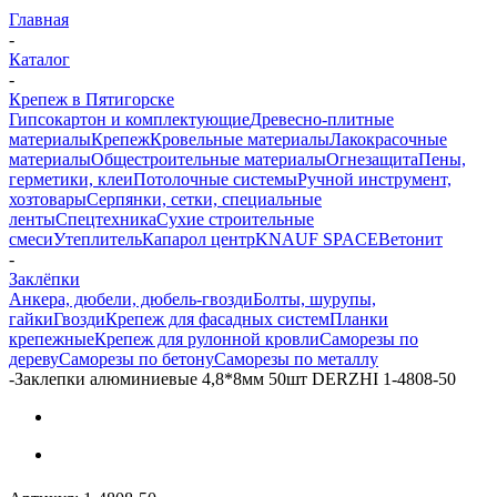
Главная
-
Каталог
-
Крепеж в Пятигорске
Гипсокартон и комплектующие
Древесно-плитные
материалы
Крепеж
Кровельные материалы
Лакокрасочные
материалы
Общестроительные материалы
Огнезащита
Пены,
герметики, клеи
Потолочные системы
Ручной инструмент,
хозтовары
Серпянки, сетки, специальные
ленты
Спецтехника
Сухие строительные
смеси
Утеплитель
Капарол центр
KNAUF SPACE
Ветонит
-
Заклёпки
Анкера, дюбели, дюбель-гвозди
Болты, шурупы,
гайки
Гвозди
Крепеж для фасадных систем
Планки
крепежные
Крепеж для рулонной кровли
Саморезы по
дереву
Саморезы по бетону
Саморезы по металлу
-
Заклепки алюминиевые 4,8*8мм 50шт DERZHI 1-4808-50