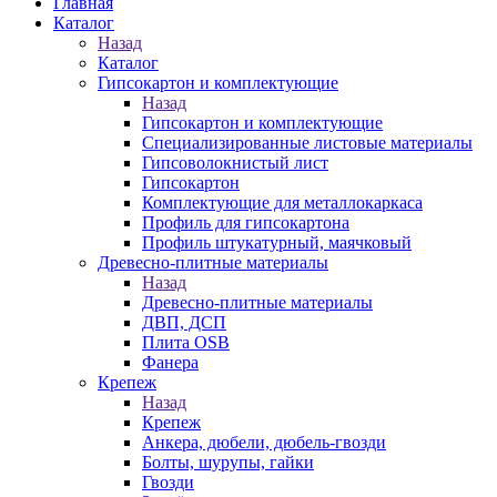
Главная
Каталог
Назад
Каталог
Гипсокартон и комплектующие
Назад
Гипсокартон и комплектующие
Специализированные листовые материалы
Гипсоволокнистый лист
Гипсокартон
Комплектующие для металлокаркаса
Профиль для гипсокартона
Профиль штукатурный, маячковый
Древесно-плитные материалы
Назад
Древесно-плитные материалы
ДВП, ДСП
Плита OSB
Фанера
Крепеж
Назад
Крепеж
Анкера, дюбели, дюбель-гвозди
Болты, шурупы, гайки
Гвозди