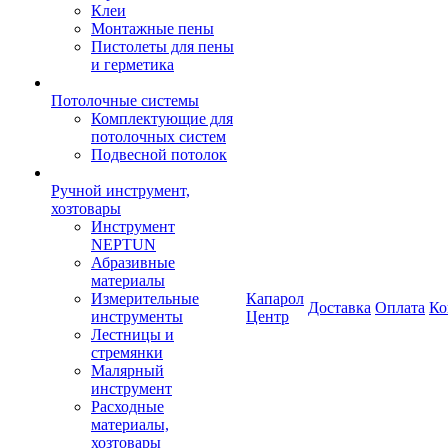
Клеи
Монтажные пены
Пистолеты для пены
и герметика
Потолочные системы
Комплектующие для
потолочных систем
Подвесной потолок
Ручной инструмент,
хозтовары
Инструмент
NEPTUN
Абразивные
материалы
Измерительные
Капарол
Доставка
Оплата
Ко
инструменты
Центр
Лестницы и
стремянки
Малярный
инструмент
Расходные
материалы,
хозтовары