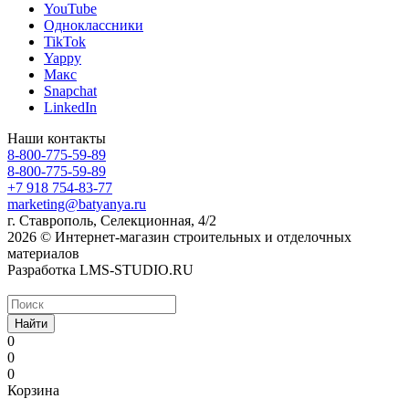
YouTube
Одноклассники
TikTok
Yappy
Макс
Snapchat
LinkedIn
Наши контакты
8-800-775-59-89
8-800-775-59-89
+7 918 754-83-77
marketing@batyanya.ru
г. Ставрополь, Селекционная, 4/2
2026 © Интернет-магазин строительных и отделочных
материалов
Разработка LMS-STUDIO.RU
Найти
0
0
0
Корзина