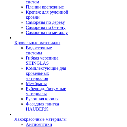
систем
Планки крепежные
Крепеж для рулонной
кровли
Саморезы по дереву
Саморезы по бетону
Саморезы по металлу
Кровельные материалы
Водосточные
системы
Гибкая черепица
SHINGLAS
Комплектующие для
кровельных
материалов
Мембраны
Рубероид, битумные
материалы
Рулонная кровля
Фасадная плитка
HAUBERK
Лакокрасочные материалы
Антисептики