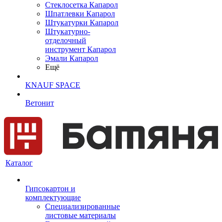
Cтеклосетка Капарол
Шпатлевки Капарол
Штукатурки Капарол
Штукатурно-
отделочный
инструмент Капарол
Эмали Капарол
Ещё
KNAUF SPACE
Ветонит
Каталог
Гипсокартон и
комплектующие
Специализированные
листовые материалы