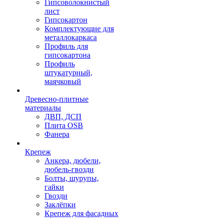
Гипсоволокнистый
лист
Гипсокартон
Комплектующие для
металлокаркаса
Профиль для
гипсокартона
Профиль
штукатурный,
маячковый
Древесно-плитные
материалы
ДВП, ДСП
Плита OSB
Фанера
Крепеж
Анкера, дюбели,
дюбель-гвозди
Болты, шурупы,
гайки
Гвозди
Заклёпки
Крепеж для фасадных