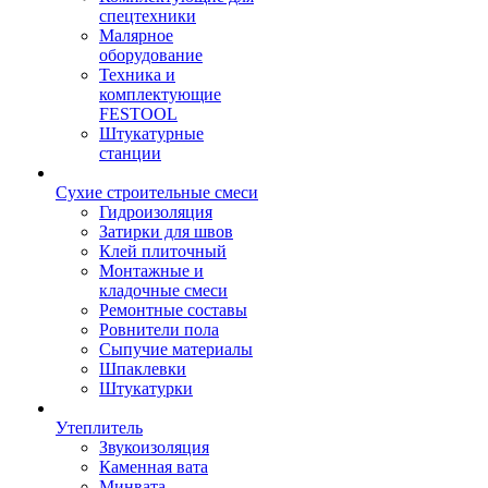
спецтехники
Малярное
оборудование
Техника и
комплектующие
FESTOOL
Штукатурные
станции
Сухие строительные смеси
Гидроизоляция
Затирки для швов
Клей плиточный
Монтажные и
кладочные смеси
Ремонтные составы
Ровнители пола
Сыпучие материалы
Шпаклевки
Штукатурки
Утеплитель
Звукоизоляция
Каменная вата
Минвата