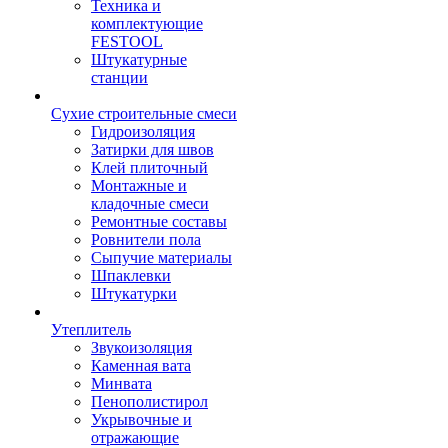
Техника и
комплектующие
FESTOOL
Штукатурные
станции
Сухие строительные смеси
Гидроизоляция
Затирки для швов
Клей плиточный
Монтажные и
кладочные смеси
Ремонтные составы
Ровнители пола
Сыпучие материалы
Шпаклевки
Штукатурки
Утеплитель
Звукоизоляция
Каменная вата
Минвата
Пенополистирол
Укрывочные и
отражающие