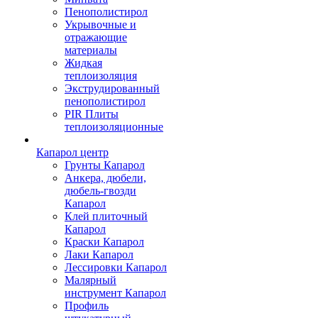
Пенополистирол
Укрывочные и
отражающие
материалы
Жидкая
теплоизоляция
Экструдированный
пенополистирол
PIR Плиты
теплоизоляционные
Капарол центр
Грунты Капарол
Анкера, дюбели,
дюбель-гвозди
Капарол
Клей плиточный
Капарол
Краски Капарол
Лаки Капарол
Лессировки Капарол
Малярный
инструмент Капарол
Профиль