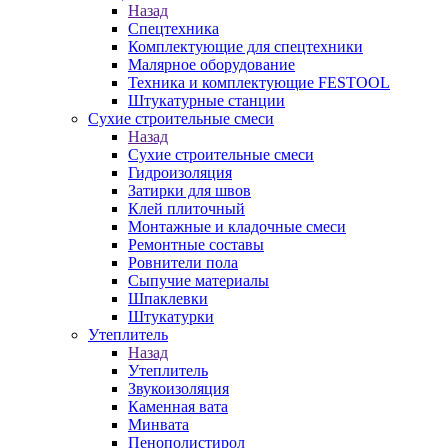
Назад
Спецтехника
Комплектующие для спецтехники
Малярное оборудование
Техника и комплектующие FESTOOL
Штукатурные станции
Сухие строительные смеси
Назад
Сухие строительные смеси
Гидроизоляция
Затирки для швов
Клей плиточный
Монтажные и кладочные смеси
Ремонтные составы
Ровнители пола
Сыпучие материалы
Шпаклевки
Штукатурки
Утеплитель
Назад
Утеплитель
Звукоизоляция
Каменная вата
Минвата
Пенополистирол