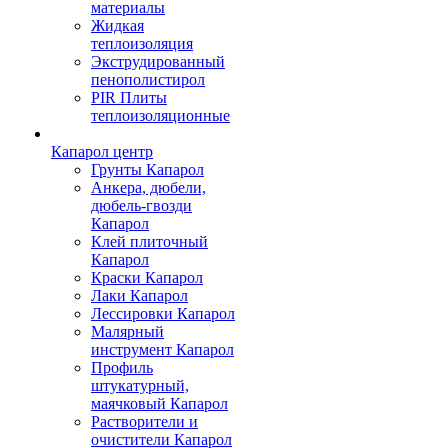
материалы
Жидкая
теплоизоляция
Экструдированный
пенополистирол
PIR Плиты
теплоизоляционные
Капарол центр
Грунты Капарол
Анкера, дюбели,
дюбель-гвозди
Капарол
Клей плиточный
Капарол
Краски Капарол
Лаки Капарол
Лессировки Капарол
Малярный
инструмент Капарол
Профиль
штукатурный,
маячковый Капарол
Растворители и
очистители Капарол