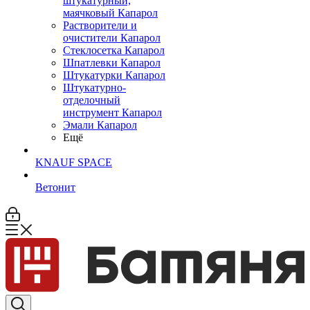
штукатурный,
маячковый Капарол
Растворители и
очистители Капарол
Cтеклосетка Капарол
Шпатлевки Капарол
Штукатурки Капарол
Штукатурно-
отделочный
инструмент Капарол
Эмали Капарол
Ещё
KNAUF SPACE
Ветонит