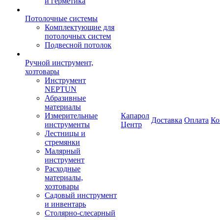
и герметика
Потолочные системы
Комплектующие для
потолочных систем
Подвесной потолок
Ручной инструмент,
хозтовары
Инструмент
NEPTUN
Абразивные
материалы
Измерительные
Капарол
Доставка
Оплата
Ко
инструменты
Центр
Лестницы и
стремянки
Малярный
инструмент
Расходные
материалы,
хозтовары
Садовый инструмент
и инвентарь
Столярно-слесарный