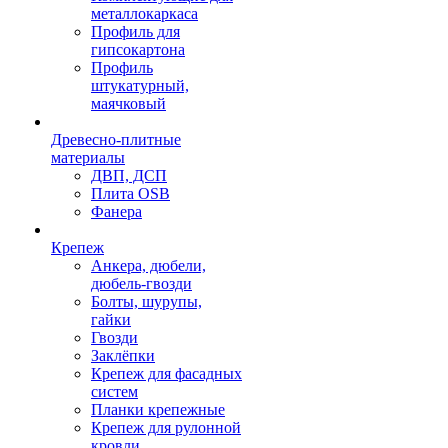
металлокаркаса
Профиль для
гипсокартона
Профиль
штукатурный,
маячковый
Древесно-плитные
материалы
ДВП, ДСП
Плита OSB
Фанера
Крепеж
Анкера, дюбели,
дюбель-гвозди
Болты, шурупы,
гайки
Гвозди
Заклёпки
Крепеж для фасадных
систем
Планки крепежные
Крепеж для рулонной
кровли