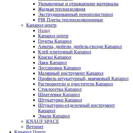
Укрывочные и отражающие материалы
Жидкая теплоизоляция
Экструдированный пенополистирол
PIR Плиты теплоизоляционные
Капарол центр
Назад
Капарол центр
Грунты Капарол
Анкера, дюбели, дюбель-гвозди Капарол
Клей плиточный Капарол
Краски Капарол
Лаки Капарол
Лессировки Капарол
Малярный инструмент Капарол
Профиль штукатурный, маячковый Капарол
Растворители и очистители Капарол
Cтеклосетка Капарол
Шпатлевки Капарол
Штукатурки Капарол
Штукатурно-отделочный инструмент
Капарол
Эмали Капарол
KNAUF SPACE
Ветонит
Капарол Центр