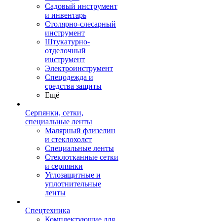
Садовый инструмент
и инвентарь
Столярно-слесарный
инструмент
Штукатурно-
отделочный
инструмент
Электроинструмент
Спецодежда и
средства защиты
Ещё
Серпянки, сетки,
специальные ленты
Малярный флизелин
и стеклохолст
Специальные ленты
Стеклотканные сетки
и серпянки
Углозащитные и
уплотнительные
ленты
Спецтехника
Комплектующие для