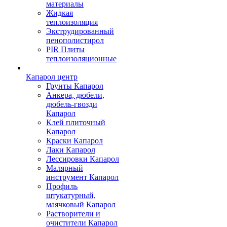
материалы
Жидкая
теплоизоляция
Экструдированный
пенополистирол
PIR Плиты
теплоизоляционные
Капарол центр
Грунты Капарол
Анкера, дюбели,
дюбель-гвозди
Капарол
Клей плиточный
Капарол
Краски Капарол
Лаки Капарол
Лессировки Капарол
Малярный
инструмент Капарол
Профиль
штукатурный,
маячковый Капарол
Растворители и
очистители Капарол