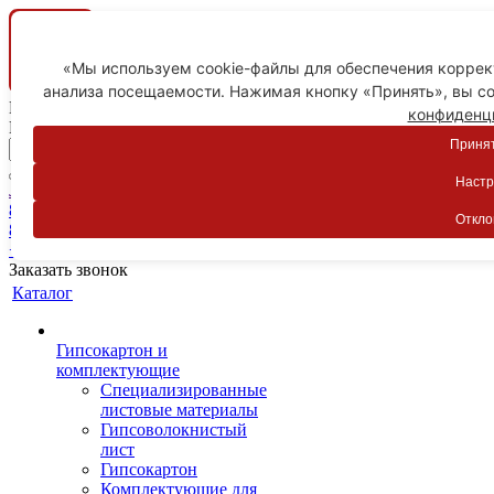
«Мы используем cookie-файлы для обеспечения коррект
анализа посещаемости. Нажимая кнопку «Принять», вы со
Ваш город
конфиденц
Пятигорск
Принят
Настр
Личный кабинет
8-800-775-59-89
Откло
8-800-775-59-89
+7 918 754-83-77
Заказать звонок
Каталог
Гипсокартон и
комплектующие
Специализированные
листовые материалы
Гипсоволокнистый
лист
Гипсокартон
Комплектующие для