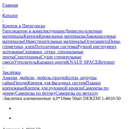
Главная
-
Каталог
-
Крепеж в Пятигорске
Гипсокартон и комплектующие
Древесно-плитные
материалы
Крепеж
Кровельные материалы
Лакокрасочные
материалы
Общестроительные материалы
Огнезащита
Пены,
герметики, клеи
Потолочные системы
Ручной инструмент,
хозтовары
Серпянки, сетки, специальные
ленты
Спецтехника
Сухие строительные
смеси
Утеплитель
Капарол центр
KNAUF SPACE
Ветонит
-
Заклёпки
Анкера, дюбели, дюбель-гвозди
Болты, шурупы,
гайки
Гвозди
Крепеж для фасадных систем
Планки
крепежные
Крепеж для рулонной кровли
Саморезы по
дереву
Саморезы по бетону
Саморезы по металлу
-
Заклепки алюминиевые 4,0*10мм 50шт DERZHI 1-4010-50