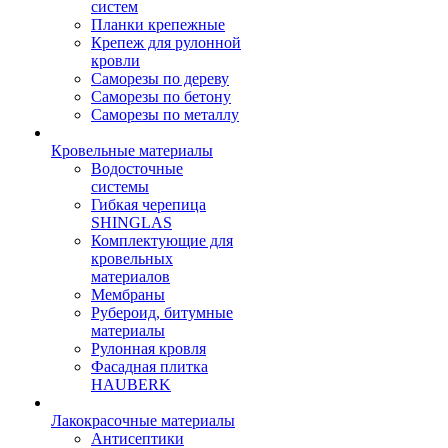
систем
Планки крепежные
Крепеж для рулонной
кровли
Саморезы по дереву
Саморезы по бетону
Саморезы по металлу
Кровельные материалы
Водосточные
системы
Гибкая черепица
SHINGLAS
Комплектующие для
кровельных
материалов
Мембраны
Рубероид, битумные
материалы
Рулонная кровля
Фасадная плитка
HAUBERK
Лакокрасочные материалы
Антисептики