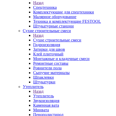
Назад
Спецтехника
Комплектующие для спецтехники
Малярное оборудование
Техника и комплектующие FESTOOL
Штукатурные станции
Сухие строительные смеси
Назад
Сухие строительные смеси
Гидроизоляция
Затирки для швов
Клей плиточный
Монтажные и кладочные смеси
Ремонтные составы
Ровнители пола
Сыпучие материалы
Шпаклевки
Штукатурки
Утеплитель
Назад
Утеплитель
Звукоизоляция
Каменная вата
Минвата
Пенополистирол