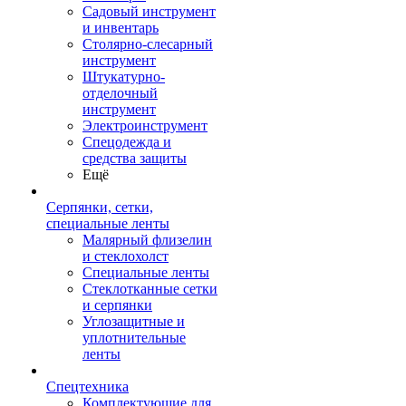
Садовый инструмент
и инвентарь
Столярно-слесарный
инструмент
Штукатурно-
отделочный
инструмент
Электроинструмент
Спецодежда и
средства защиты
Ещё
Серпянки, сетки,
специальные ленты
Малярный флизелин
и стеклохолст
Специальные ленты
Стеклотканные сетки
и серпянки
Углозащитные и
уплотнительные
ленты
Спецтехника
Комплектующие для