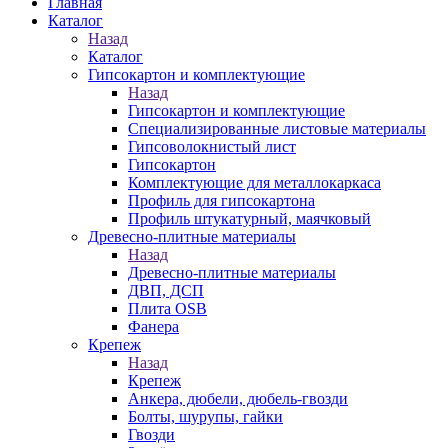
Главная
Каталог
Назад
Каталог
Гипсокартон и комплектующие
Назад
Гипсокартон и комплектующие
Специализированные листовые материалы
Гипсоволокнистый лист
Гипсокартон
Комплектующие для металлокаркаса
Профиль для гипсокартона
Профиль штукатурный, маячковый
Древесно-плитные материалы
Назад
Древесно-плитные материалы
ДВП, ДСП
Плита OSB
Фанера
Крепеж
Назад
Крепеж
Анкера, дюбели, дюбель-гвозди
Болты, шурупы, гайки
Гвозди