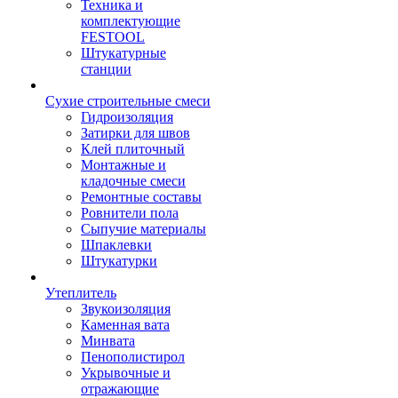
Техника и
комплектующие
FESTOOL
Штукатурные
станции
Сухие строительные смеси
Гидроизоляция
Затирки для швов
Клей плиточный
Монтажные и
кладочные смеси
Ремонтные составы
Ровнители пола
Сыпучие материалы
Шпаклевки
Штукатурки
Утеплитель
Звукоизоляция
Каменная вата
Минвата
Пенополистирол
Укрывочные и
отражающие