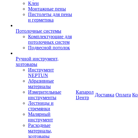
Клеи
Монтажные пены
Пистолеты для пены
и герметика
Потолочные системы
Комплектующие для
потолочных систем
Подвесной потолок
Ручной инструмент,
хозтовары
Инструмент
NEPTUN
Абразивные
материалы
Измерительные
Капарол
Доставка
Оплата
Ко
инструменты
Центр
Лестницы и
стремянки
Малярный
инструмент
Расходные
материалы,
хозтовары