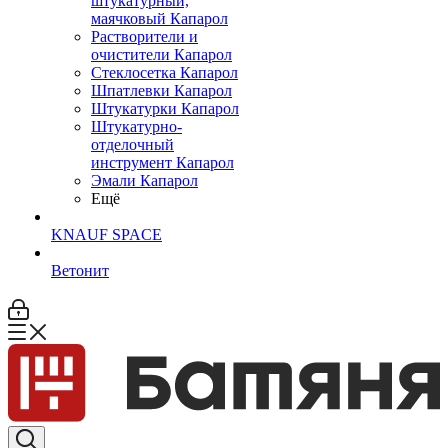
штукатурный,
маячковый Капарол
Растворители и
очистители Капарол
Cтеклосетка Капарол
Шпатлевки Капарол
Штукатурки Капарол
Штукатурно-
отделочный
инструмент Капарол
Эмали Капарол
Ещё
KNAUF SPACE
Ветонит