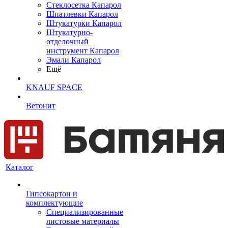
Cтеклосетка Капарол
Шпатлевки Капарол
Штукатурки Капарол
Штукатурно-
отделочный
инструмент Капарол
Эмали Капарол
Ещё
KNAUF SPACE
Ветонит
Каталог
Гипсокартон и
комплектующие
Специализированные
листовые материалы