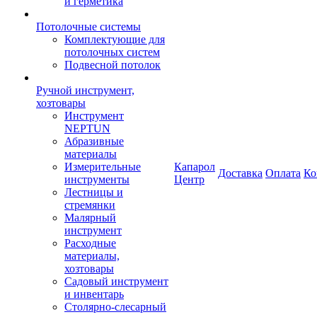
и герметика
Потолочные системы
Комплектующие для
потолочных систем
Подвесной потолок
Ручной инструмент,
хозтовары
Инструмент
NEPTUN
Абразивные
материалы
Измерительные
Капарол
Доставка
Оплата
Ко
инструменты
Центр
Лестницы и
стремянки
Малярный
инструмент
Расходные
материалы,
хозтовары
Садовый инструмент
и инвентарь
Столярно-слесарный