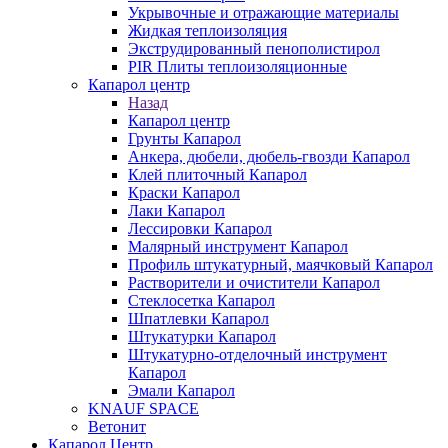
Укрывочные и отражающие материалы
Жидкая теплоизоляция
Экструдированный пенополистирол
PIR Плиты теплоизоляционные
Капарол центр
Назад
Капарол центр
Грунты Капарол
Анкера, дюбели, дюбель-гвозди Капарол
Клей плиточный Капарол
Краски Капарол
Лаки Капарол
Лессировки Капарол
Малярный инструмент Капарол
Профиль штукатурный, маячковый Капарол
Растворители и очистители Капарол
Cтеклосетка Капарол
Шпатлевки Капарол
Штукатурки Капарол
Штукатурно-отделочный инструмент
Капарол
Эмали Капарол
KNAUF SPACE
Ветонит
Капарол Центр