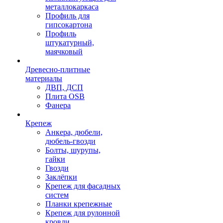
металлокаркаса
Профиль для
гипсокартона
Профиль
штукатурный,
маячковый
Древесно-плитные
материалы
ДВП, ДСП
Плита OSB
Фанера
Крепеж
Анкера, дюбели,
дюбель-гвозди
Болты, шурупы,
гайки
Гвозди
Заклёпки
Крепеж для фасадных
систем
Планки крепежные
Крепеж для рулонной
кровли