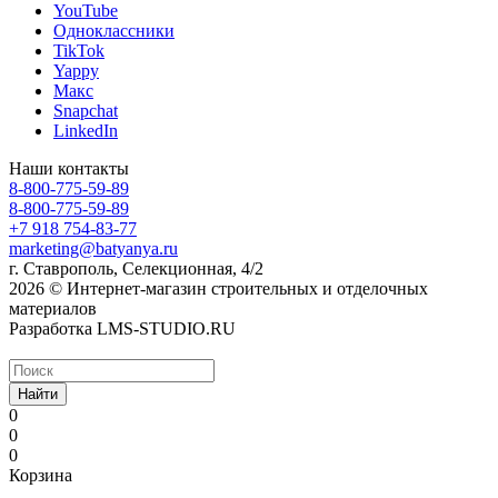
YouTube
Одноклассники
TikTok
Yappy
Макс
Snapchat
LinkedIn
Наши контакты
8-800-775-59-89
8-800-775-59-89
+7 918 754-83-77
marketing@batyanya.ru
г. Ставрополь, Селекционная, 4/2
2026 © Интернет-магазин строительных и отделочных
материалов
Разработка LMS-STUDIO.RU
Найти
0
0
0
Корзина