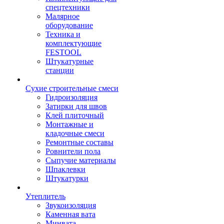
спецтехники
Малярное
оборудование
Техника и
комплектующие
FESTOOL
Штукатурные
станции
Сухие строительные смеси
Гидроизоляция
Затирки для швов
Клей плиточный
Монтажные и
кладочные смеси
Ремонтные составы
Ровнители пола
Сыпучие материалы
Шпаклевки
Штукатурки
Утеплитель
Звукоизоляция
Каменная вата
Минвата