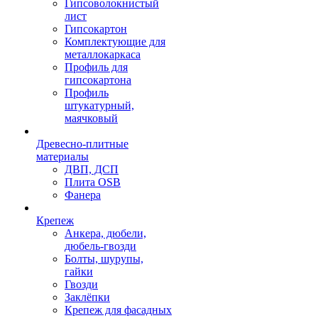
Гипсоволокнистый
лист
Гипсокартон
Комплектующие для
металлокаркаса
Профиль для
гипсокартона
Профиль
штукатурный,
маячковый
Древесно-плитные
материалы
ДВП, ДСП
Плита OSB
Фанера
Крепеж
Анкера, дюбели,
дюбель-гвозди
Болты, шурупы,
гайки
Гвозди
Заклёпки
Крепеж для фасадных