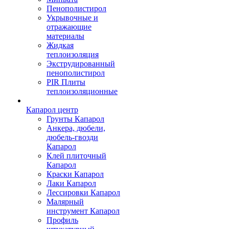
Пенополистирол
Укрывочные и
отражающие
материалы
Жидкая
теплоизоляция
Экструдированный
пенополистирол
PIR Плиты
теплоизоляционные
Капарол центр
Грунты Капарол
Анкера, дюбели,
дюбель-гвозди
Капарол
Клей плиточный
Капарол
Краски Капарол
Лаки Капарол
Лессировки Капарол
Малярный
инструмент Капарол
Профиль