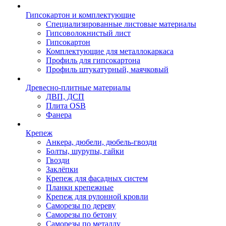
Гипсокартон и комплектующие
Специализированные листовые материалы
Гипсоволокнистый лист
Гипсокартон
Комплектующие для металлокаркаса
Профиль для гипсокартона
Профиль штукатурный, маячковый
Древесно-плитные материалы
ДВП, ДСП
Плита OSB
Фанера
Крепеж
Анкера, дюбели, дюбель-гвозди
Болты, шурупы, гайки
Гвозди
Заклёпки
Крепеж для фасадных систем
Планки крепежные
Крепеж для рулонной кровли
Саморезы по дереву
Саморезы по бетону
Саморезы по металлу