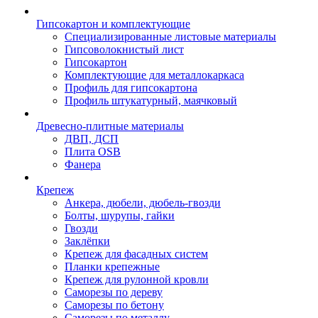
Гипсокартон и комплектующие
Специализированные листовые материалы
Гипсоволокнистый лист
Гипсокартон
Комплектующие для металлокаркаса
Профиль для гипсокартона
Профиль штукатурный, маячковый
Древесно-плитные материалы
ДВП, ДСП
Плита OSB
Фанера
Крепеж
Анкера, дюбели, дюбель-гвозди
Болты, шурупы, гайки
Гвозди
Заклёпки
Крепеж для фасадных систем
Планки крепежные
Крепеж для рулонной кровли
Саморезы по дереву
Саморезы по бетону
Саморезы по металлу