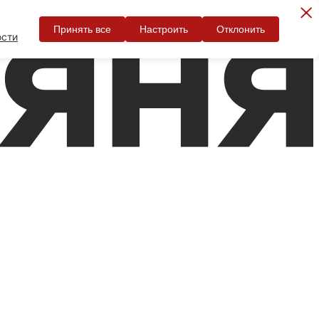
Принять все
Настроить
Отклонить
ости