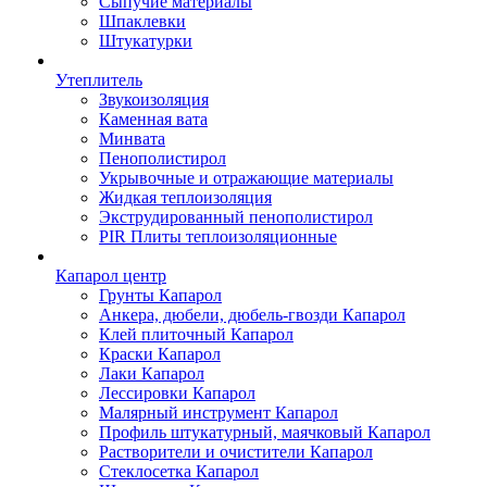
Сыпучие материалы
Шпаклевки
Штукатурки
Утеплитель
Звукоизоляция
Каменная вата
Минвата
Пенополистирол
Укрывочные и отражающие материалы
Жидкая теплоизоляция
Экструдированный пенополистирол
PIR Плиты теплоизоляционные
Капарол центр
Грунты Капарол
Анкера, дюбели, дюбель-гвозди Капарол
Клей плиточный Капарол
Краски Капарол
Лаки Капарол
Лессировки Капарол
Малярный инструмент Капарол
Профиль штукатурный, маячковый Капарол
Растворители и очистители Капарол
Cтеклосетка Капарол