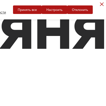
Принять все
Настроить
Отклонить
ости