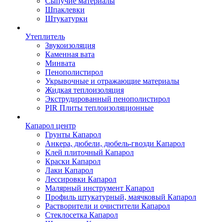
Сыпучие материалы
Шпаклевки
Штукатурки
Утеплитель
Звукоизоляция
Каменная вата
Минвата
Пенополистирол
Укрывочные и отражающие материалы
Жидкая теплоизоляция
Экструдированный пенополистирол
PIR Плиты теплоизоляционные
Капарол центр
Грунты Капарол
Анкера, дюбели, дюбель-гвозди Капарол
Клей плиточный Капарол
Краски Капарол
Лаки Капарол
Лессировки Капарол
Малярный инструмент Капарол
Профиль штукатурный, маячковый Капарол
Растворители и очистители Капарол
Cтеклосетка Капарол