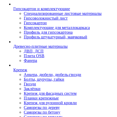
Гипсокартон и комплектующие
Специализированные листовые материалы
Гипсоволокнистый лист
Гипсокартон
Комплектующие для металлокаркаса
Профиль для гипсокартона
Профиль штукатурный, маячковый
Древесно-плитные материалы
ДВП, ДСП
Плита OSB
Фанера
Крепеж
Анкера, дюбели, дюбель-гвозди
Болты, шурупы, гайки
Гвозди
Заклёпки
Крепеж для фасадных систем
Планки крепежные
Крепеж для рулонной кровли
Саморезы по дереву
Саморезы по бетону
Саморезы по металлу