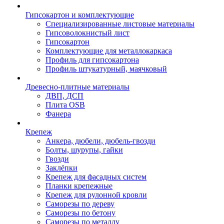
Гипсокартон и комплектующие
Специализированные листовые материалы
Гипсоволокнистый лист
Гипсокартон
Комплектующие для металлокаркаса
Профиль для гипсокартона
Профиль штукатурный, маячковый
Древесно-плитные материалы
ДВП, ДСП
Плита OSB
Фанера
Крепеж
Анкера, дюбели, дюбель-гвозди
Болты, шурупы, гайки
Гвозди
Заклёпки
Крепеж для фасадных систем
Планки крепежные
Крепеж для рулонной кровли
Саморезы по дереву
Саморезы по бетону
Саморезы по металлу