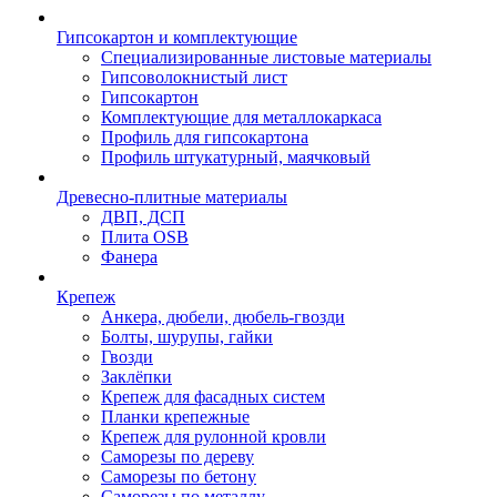
Гипсокартон и комплектующие
Специализированные листовые материалы
Гипсоволокнистый лист
Гипсокартон
Комплектующие для металлокаркаса
Профиль для гипсокартона
Профиль штукатурный, маячковый
Древесно-плитные материалы
ДВП, ДСП
Плита OSB
Фанера
Крепеж
Анкера, дюбели, дюбель-гвозди
Болты, шурупы, гайки
Гвозди
Заклёпки
Крепеж для фасадных систем
Планки крепежные
Крепеж для рулонной кровли
Саморезы по дереву
Саморезы по бетону
Саморезы по металлу