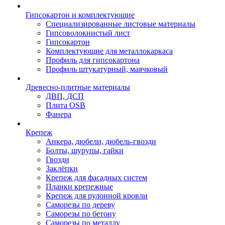
Гипсокартон и комплектующие
Специализированные листовые материалы
Гипсоволокнистый лист
Гипсокартон
Комплектующие для металлокаркаса
Профиль для гипсокартона
Профиль штукатурный, маячковый
Древесно-плитные материалы
ДВП, ДСП
Плита OSB
Фанера
Крепеж
Анкера, дюбели, дюбель-гвозди
Болты, шурупы, гайки
Гвозди
Заклёпки
Крепеж для фасадных систем
Планки крепежные
Крепеж для рулонной кровли
Саморезы по дереву
Саморезы по бетону
Саморезы по металлу