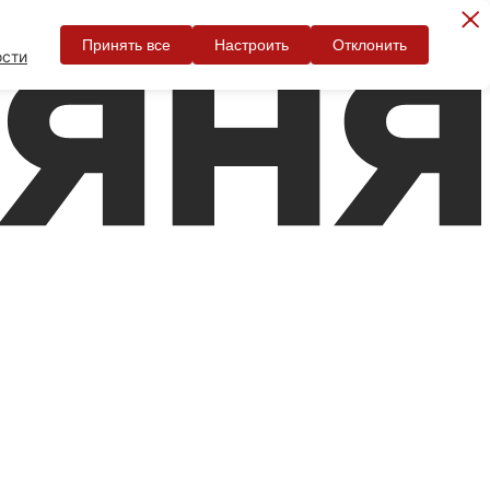
Принять все
Настроить
Отклонить
ости