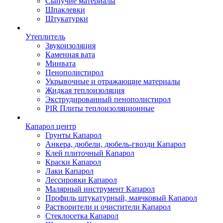
Сыпучие материалы
Шпаклевки
Штукатурки
Утеплитель
Звукоизоляция
Каменная вата
Минвата
Пенополистирол
Укрывочные и отражающие материалы
Жидкая теплоизоляция
Экструдированный пенополистирол
PIR Плиты теплоизоляционные
Капарол центр
Грунты Капарол
Анкера, дюбели, дюбель-гвозди Капарол
Клей плиточный Капарол
Краски Капарол
Лаки Капарол
Лессировки Капарол
Малярный инструмент Капарол
Профиль штукатурный, маячковый Капарол
Растворители и очистители Капарол
Cтеклосетка Капарол