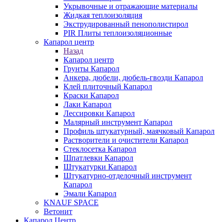
Укрывочные и отражающие материалы
Жидкая теплоизоляция
Экструдированный пенополистирол
PIR Плиты теплоизоляционные
Капарол центр
Назад
Капарол центр
Грунты Капарол
Анкера, дюбели, дюбель-гвозди Капарол
Клей плиточный Капарол
Краски Капарол
Лаки Капарол
Лессировки Капарол
Малярный инструмент Капарол
Профиль штукатурный, маячковый Капарол
Растворители и очистители Капарол
Cтеклосетка Капарол
Шпатлевки Капарол
Штукатурки Капарол
Штукатурно-отделочный инструмент
Капарол
Эмали Капарол
KNAUF SPACE
Ветонит
Капарол Центр