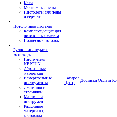
Клеи
Монтажные пены
Пистолеты для пены
и герметика
Потолочные системы
Комплектующие для
потолочных систем
Подвесной потолок
Ручной инструмент,
хозтовары
Инструмент
NEPTUN
Абразивные
материалы
Измерительные
Капарол
Доставка
Оплата
Ко
инструменты
Центр
Лестницы и
стремянки
Малярный
инструмент
Расходные
материалы,
хозтовары