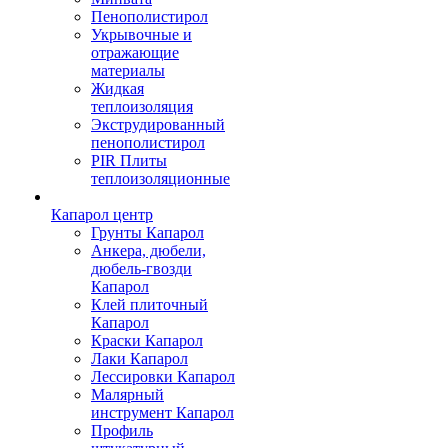
Пенополистирол
Укрывочные и
отражающие
материалы
Жидкая
теплоизоляция
Экструдированный
пенополистирол
PIR Плиты
теплоизоляционные
Капарол центр
Грунты Капарол
Анкера, дюбели,
дюбель-гвозди
Капарол
Клей плиточный
Капарол
Краски Капарол
Лаки Капарол
Лессировки Капарол
Малярный
инструмент Капарол
Профиль