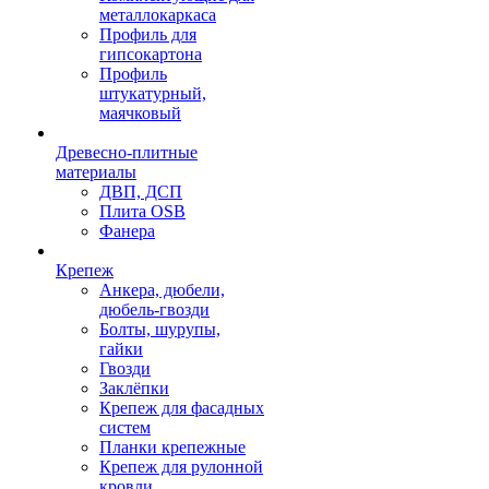
металлокаркаса
Профиль для
гипсокартона
Профиль
штукатурный,
маячковый
Древесно-плитные
материалы
ДВП, ДСП
Плита OSB
Фанера
Крепеж
Анкера, дюбели,
дюбель-гвозди
Болты, шурупы,
гайки
Гвозди
Заклёпки
Крепеж для фасадных
систем
Планки крепежные
Крепеж для рулонной
кровли