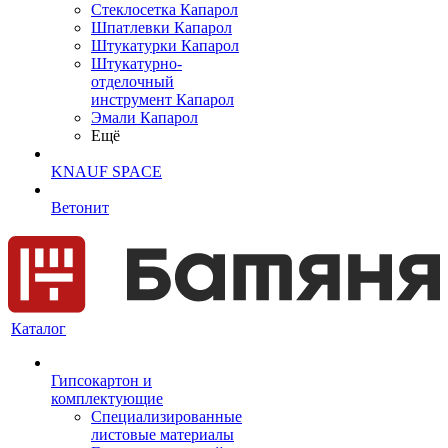
Cтеклосетка Капарол
Шпатлевки Капарол
Штукатурки Капарол
Штукатурно-
отделочный
инструмент Капарол
Эмали Капарол
Ещё
KNAUF SPACE
Ветонит
Каталог
Гипсокартон и
комплектующие
Специализированные
листовые материалы