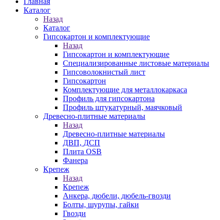
Главная
Каталог
Назад
Каталог
Гипсокартон и комплектующие
Назад
Гипсокартон и комплектующие
Специализированные листовые материалы
Гипсоволокнистый лист
Гипсокартон
Комплектующие для металлокаркаса
Профиль для гипсокартона
Профиль штукатурный, маячковый
Древесно-плитные материалы
Назад
Древесно-плитные материалы
ДВП, ДСП
Плита OSB
Фанера
Крепеж
Назад
Крепеж
Анкера, дюбели, дюбель-гвозди
Болты, шурупы, гайки
Гвозди