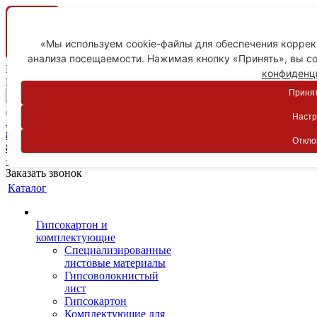
«Мы используем cookie-файлы для обеспечения коррект
анализа посещаемости. Нажимая кнопку «Принять», вы со
Ваш город
конфиденц
Пятигорск
Принят
Настр
Личный кабинет
8-800-775-59-89
Откло
8-800-775-59-89
+7 918 754-83-77
Заказать звонок
Каталог
Гипсокартон и
комплектующие
Специализированные
листовые материалы
Гипсоволокнистый
лист
Гипсокартон
Комплектующие для