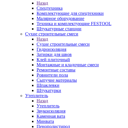
Назад
Спецтехника
Комплектующие для спецтехники
Малярное оборудование
Техника и комплектующие FESTOOL
Штукатурные станции
Сухие строительные смеси
Назад
Сухие строительные смеси
Гидроизоляция
Затирки для швов
Клей плиточный
Монтажные и кладочные смеси
Ремонтные составы
Ровнители пола
Сыпучие материалы
Шпаклевки
Штукатурки
Утеплитель
Назад
Утеплитель
Звукоизоляция
Каменная вата
Минвата
Пенополистирол