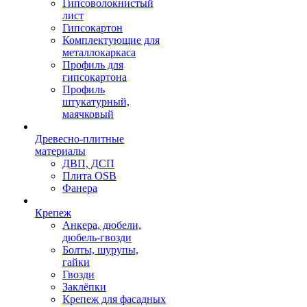
Гипсоволокнистый
лист
Гипсокартон
Комплектующие для
металлокаркаса
Профиль для
гипсокартона
Профиль
штукатурный,
маячковый
Древесно-плитные
материалы
ДВП, ДСП
Плита OSB
Фанера
Крепеж
Анкера, дюбели,
дюбель-гвозди
Болты, шурупы,
гайки
Гвозди
Заклёпки
Крепеж для фасадных