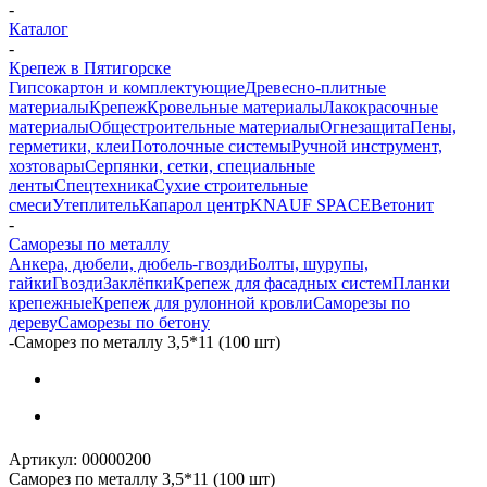
-
Каталог
-
Крепеж в Пятигорске
Гипсокартон и комплектующие
Древесно-плитные
материалы
Крепеж
Кровельные материалы
Лакокрасочные
материалы
Общестроительные материалы
Огнезащита
Пены,
герметики, клеи
Потолочные системы
Ручной инструмент,
хозтовары
Серпянки, сетки, специальные
ленты
Спецтехника
Сухие строительные
смеси
Утеплитель
Капарол центр
KNAUF SPACE
Ветонит
-
Саморезы по металлу
Анкера, дюбели, дюбель-гвозди
Болты, шурупы,
гайки
Гвозди
Заклёпки
Крепеж для фасадных систем
Планки
крепежные
Крепеж для рулонной кровли
Саморезы по
дереву
Саморезы по бетону
-
Саморез по металлу 3,5*11 (100 шт)
Артикул:
00000200
Саморез по металлу 3,5*11 (100 шт)