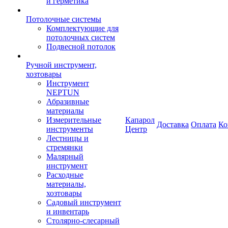
и герметика
Потолочные системы
Комплектующие для
потолочных систем
Подвесной потолок
Ручной инструмент,
хозтовары
Инструмент
NEPTUN
Абразивные
материалы
Измерительные
Капарол
Доставка
Оплата
Ко
инструменты
Центр
Лестницы и
стремянки
Малярный
инструмент
Расходные
материалы,
хозтовары
Садовый инструмент
и инвентарь
Столярно-слесарный