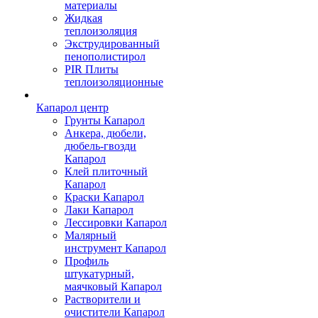
материалы
Жидкая
теплоизоляция
Экструдированный
пенополистирол
PIR Плиты
теплоизоляционные
Капарол центр
Грунты Капарол
Анкера, дюбели,
дюбель-гвозди
Капарол
Клей плиточный
Капарол
Краски Капарол
Лаки Капарол
Лессировки Капарол
Малярный
инструмент Капарол
Профиль
штукатурный,
маячковый Капарол
Растворители и
очистители Капарол