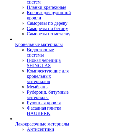
систем
Планки крепежные
Крепеж для рулонной
кровли
Саморезы по дереву
Саморезы по бетону
Саморезы по металлу
Кровельные материалы
Водосточные
системы
Гибкая черепица
SHINGLAS
Комплектующие для
кровельных
материалов
Мембраны
Рубероид, битумные
материалы
Рулонная кровля
Фасадная плитка
HAUBERK
Лакокрасочные материалы
Антисептики