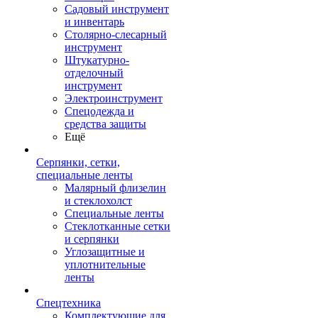
Садовый инструмент
и инвентарь
Столярно-слесарный
инструмент
Штукатурно-
отделочный
инструмент
Электроинструмент
Спецодежда и
средства защиты
Ещё
Серпянки, сетки,
специальные ленты
Малярный флизелин
и стеклохолст
Специальные ленты
Стеклотканные сетки
и серпянки
Углозащитные и
уплотнительные
ленты
Спецтехника
Комплектующие для