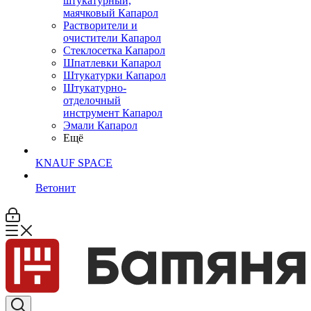
штукатурный,
маячковый Капарол
Растворители и
очистители Капарол
Cтеклосетка Капарол
Шпатлевки Капарол
Штукатурки Капарол
Штукатурно-
отделочный
инструмент Капарол
Эмали Капарол
Ещё
KNAUF SPACE
Ветонит