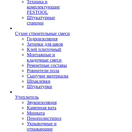
Техника и
комплектующие
FESTOOL
Штукатурные
станции
Сухие строительные смеси
Гидроизоляция
Затирки для швов
Клей плиточный
Монтажные и
кладочные смеси
Ремонтные составы
Ровнители пола
Сыпучие материалы
Шпаклевки
Штукатурки
Утеплитель
Звукоизоляция
Каменная вата
Минвата
Пенополистирол
Укрывочные и
отражающие