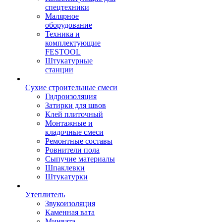
спецтехники
Малярное
оборудование
Техника и
комплектующие
FESTOOL
Штукатурные
станции
Сухие строительные смеси
Гидроизоляция
Затирки для швов
Клей плиточный
Монтажные и
кладочные смеси
Ремонтные составы
Ровнители пола
Сыпучие материалы
Шпаклевки
Штукатурки
Утеплитель
Звукоизоляция
Каменная вата
Минвата