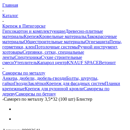
Главная
-
Каталог
-
Крепеж в Пятигорске
Гипсокартон и комплектующие
Древесно-плитные
материалы
Крепеж
Кровельные материалы
Лакокрасочные
материалы
Общестроительные материалы
Огнезащита
Пены,
герметики, клеи
Потолочные системы
Ручной инструмент,
хозтовары
Серпянки, сетки, специальные
ленты
Спецтехника
Сухие строительные
смеси
Утеплитель
Капарол центр
KNAUF SPACE
Ветонит
-
Саморезы по металлу
Анкера, дюбели, дюбель-гвозди
Болты, шурупы,
гайки
Гвозди
Заклёпки
Крепеж для фасадных систем
Планки
крепежные
Крепеж для рулонной кровли
Саморезы по
дереву
Саморезы по бетону
-
Саморез по металлу 3,5*32 (100 шт) Блистер