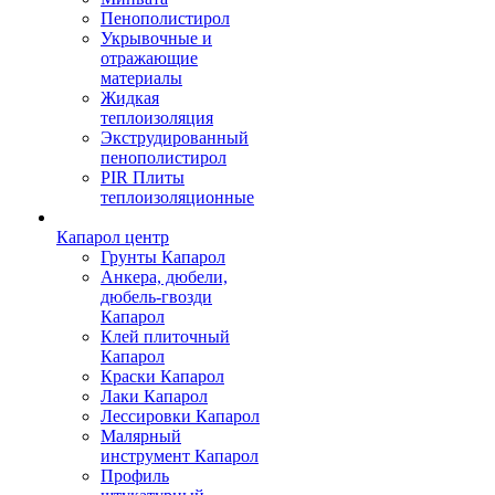
Пенополистирол
Укрывочные и
отражающие
материалы
Жидкая
теплоизоляция
Экструдированный
пенополистирол
PIR Плиты
теплоизоляционные
Капарол центр
Грунты Капарол
Анкера, дюбели,
дюбель-гвозди
Капарол
Клей плиточный
Капарол
Краски Капарол
Лаки Капарол
Лессировки Капарол
Малярный
инструмент Капарол
Профиль