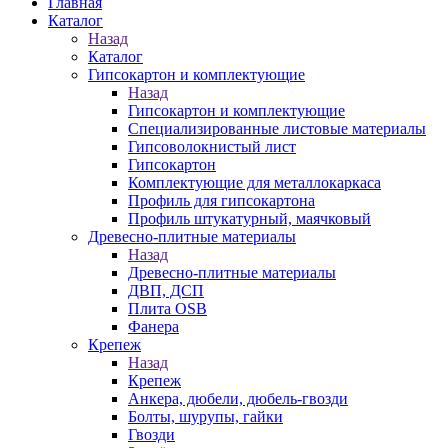
Главная
Каталог
Назад
Каталог
Гипсокартон и комплектующие
Назад
Гипсокартон и комплектующие
Специализированные листовые материалы
Гипсоволокнистый лист
Гипсокартон
Комплектующие для металлокаркаса
Профиль для гипсокартона
Профиль штукатурный, маячковый
Древесно-плитные материалы
Назад
Древесно-плитные материалы
ДВП, ДСП
Плита OSB
Фанера
Крепеж
Назад
Крепеж
Анкера, дюбели, дюбель-гвозди
Болты, шурупы, гайки
Гвозди