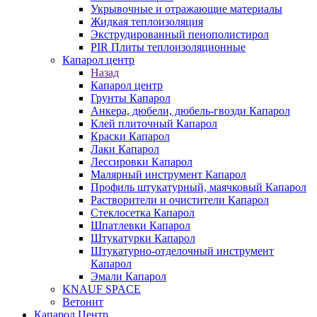
Укрывочные и отражающие материалы
Жидкая теплоизоляция
Экструдированный пенополистирол
PIR Плиты теплоизоляционные
Капарол центр
Назад
Капарол центр
Грунты Капарол
Анкера, дюбели, дюбель-гвозди Капарол
Клей плиточный Капарол
Краски Капарол
Лаки Капарол
Лессировки Капарол
Малярный инструмент Капарол
Профиль штукатурный, маячковый Капарол
Растворители и очистители Капарол
Cтеклосетка Капарол
Шпатлевки Капарол
Штукатурки Капарол
Штукатурно-отделочный инструмент
Капарол
Эмали Капарол
KNAUF SPACE
Ветонит
Капарол Центр