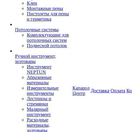
Клеи
Монтажные пены
Пистолеты для пены
и герметика
Потолочные системы
Комплектующие для
потолочных систем
Подвесной потолок
Ручной инструмент,
хозтовары
Инструмент
NEPTUN
Абразивные
материалы
Измерительные
Капарол
Доставка
Оплата
Ко
инструменты
Центр
Лестницы и
стремянки
Малярный
инструмент
Расходные
материалы,
хозтовары