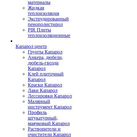
материалы
Жидкая
теплоизоляция
Экструдированный
пенополистирол
PIR Плиты
теплоизоляционные
Капарол центр
Грунты Капарол
Анкера, дюбели,
дюбель-гвозди
Капарол
Клей плиточный
Капарол
Краски Капарол
Лаки Капарол
Лессировки Капарол
Малярный
инструмент Капарол
Профиль
штукатурный,
маячковый Капарол
Растворители и
очистители Капарол