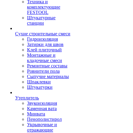
Техника и
комплектующие
FESTOOL
Штукатурные
станции
Сухие строительные смеси
Гидроизоляция
Затирки для швов
Клей плиточный
Монтажные и
кладочные смеси
Ремонтные составы
Ровнители пола
Сыпучие материалы
Шпаклевки
Штукатурки
Утеплитель
Звукоизоляция
Каменная вата
Минвата
Пенополистирол
Укрывочные и
отражающие