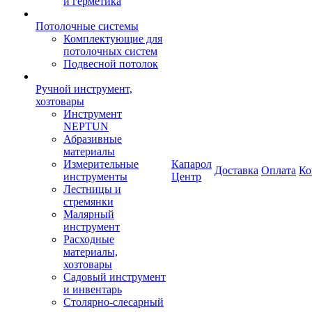
и герметика
Потолочные системы
Комплектующие для
потолочных систем
Подвесной потолок
Ручной инструмент,
хозтовары
Инструмент
NEPTUN
Абразивные
материалы
Измерительные
Капарол
Доставка
Оплата
Ко
инструменты
Центр
Лестницы и
стремянки
Малярный
инструмент
Расходные
материалы,
хозтовары
Садовый инструмент
и инвентарь
Столярно-слесарный