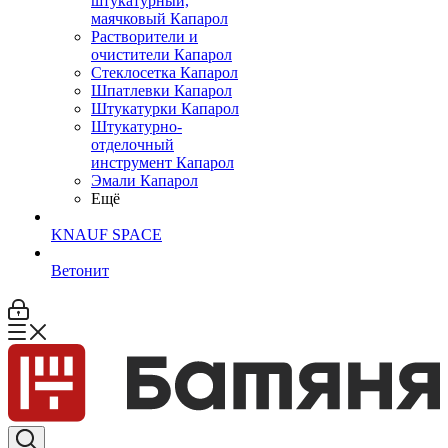
штукатурный,
маячковый Капарол
Растворители и
очистители Капарол
Cтеклосетка Капарол
Шпатлевки Капарол
Штукатурки Капарол
Штукатурно-
отделочный
инструмент Капарол
Эмали Капарол
Ещё
KNAUF SPACE
Ветонит