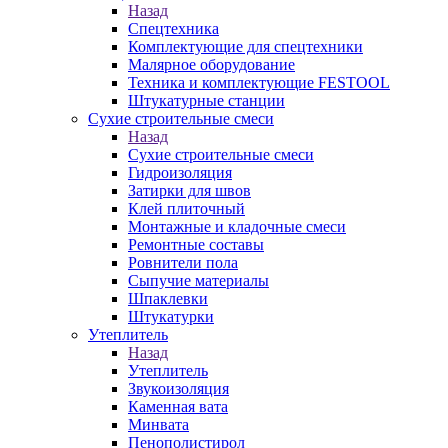
Назад
Спецтехника
Комплектующие для спецтехники
Малярное оборудование
Техника и комплектующие FESTOOL
Штукатурные станции
Сухие строительные смеси
Назад
Сухие строительные смеси
Гидроизоляция
Затирки для швов
Клей плиточный
Монтажные и кладочные смеси
Ремонтные составы
Ровнители пола
Сыпучие материалы
Шпаклевки
Штукатурки
Утеплитель
Назад
Утеплитель
Звукоизоляция
Каменная вата
Минвата
Пенополистирол