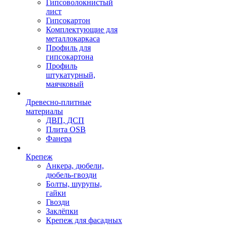
Гипсоволокнистый
лист
Гипсокартон
Комплектующие для
металлокаркаса
Профиль для
гипсокартона
Профиль
штукатурный,
маячковый
Древесно-плитные
материалы
ДВП, ДСП
Плита OSB
Фанера
Крепеж
Анкера, дюбели,
дюбель-гвозди
Болты, шурупы,
гайки
Гвозди
Заклёпки
Крепеж для фасадных