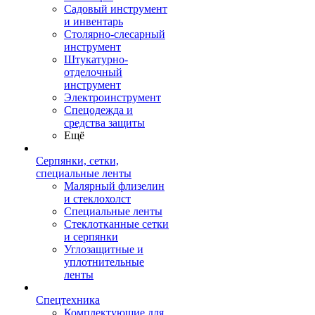
Садовый инструмент
и инвентарь
Столярно-слесарный
инструмент
Штукатурно-
отделочный
инструмент
Электроинструмент
Спецодежда и
средства защиты
Ещё
Серпянки, сетки,
специальные ленты
Малярный флизелин
и стеклохолст
Специальные ленты
Стеклотканные сетки
и серпянки
Углозащитные и
уплотнительные
ленты
Спецтехника
Комплектующие для