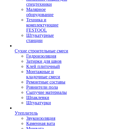
спецтехники
Малярное
оборудование
Техника и
комплектующие
FESTOOL
Штукатурные
станции
Сухие строительные смеси
Гидроизоляция
Затирки для швов
Клей плиточный
Монтажные и
кладочные смеси
Ремонтные составы
Ровнители пола
Сыпучие материалы
Шпаклевки
Штукатурки
Утеплитель
Звукоизоляция
Каменная вата
Минвата