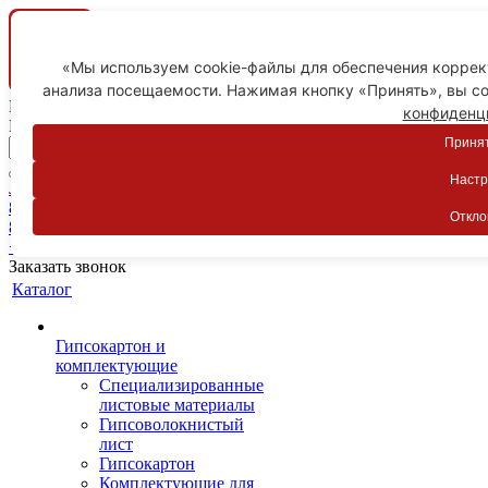
«Мы используем cookie-файлы для обеспечения коррект
анализа посещаемости. Нажимая кнопку «Принять», вы со
Ваш город
конфиденц
Пятигорск
Принят
Настр
Личный кабинет
8-800-775-59-89
Откло
8-800-775-59-89
+7 918 754-83-77
Заказать звонок
Каталог
Гипсокартон и
комплектующие
Специализированные
листовые материалы
Гипсоволокнистый
лист
Гипсокартон
Комплектующие для