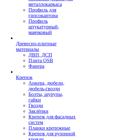
металлокаркаса
Профиль для
гипсокартона
Профиль
штукатурный,
маячковый
Древесно-плитные
материалы
ДВП, ДСП
Плита OSB
Фанера
Крепеж
Анкера, дюбели,
дюбель-гвозди
Болты, шурупы,
гайки
Гвозди
Заклёпки
Крепеж для фасадных
систем
Планки крепежные
Крепеж для рулонной
кровли