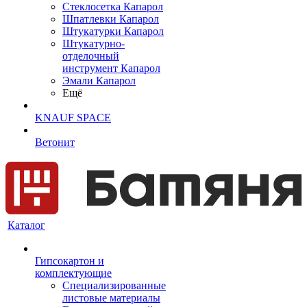
Cтеклосетка Капарол
Шпатлевки Капарол
Штукатурки Капарол
Штукатурно-
отделочный
инструмент Капарол
Эмали Капарол
Ещё
KNAUF SPACE
Ветонит
Каталог
Гипсокартон и
комплектующие
Специализированные
листовые материалы