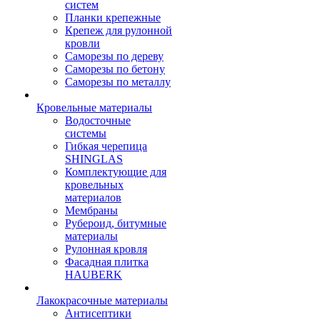
систем
Планки крепежные
Крепеж для рулонной
кровли
Саморезы по дереву
Саморезы по бетону
Саморезы по металлу
Кровельные материалы
Водосточные
системы
Гибкая черепица
SHINGLAS
Комплектующие для
кровельных
материалов
Мембраны
Рубероид, битумные
материалы
Рулонная кровля
Фасадная плитка
HAUBERK
Лакокрасочные материалы
Антисептики