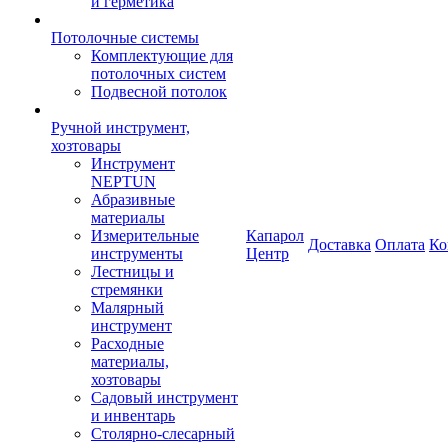
и герметика
Потолочные системы
Комплектующие для
потолочных систем
Подвесной потолок
Ручной инструмент,
хозтовары
Инструмент
NEPTUN
Абразивные
материалы
Измерительные
Капарол
Доставка
Оплата
Ко
инструменты
Центр
Лестницы и
стремянки
Малярный
инструмент
Расходные
материалы,
хозтовары
Садовый инструмент
и инвентарь
Столярно-слесарный