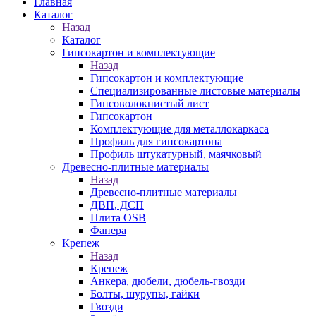
Главная
Каталог
Назад
Каталог
Гипсокартон и комплектующие
Назад
Гипсокартон и комплектующие
Специализированные листовые материалы
Гипсоволокнистый лист
Гипсокартон
Комплектующие для металлокаркаса
Профиль для гипсокартона
Профиль штукатурный, маячковый
Древесно-плитные материалы
Назад
Древесно-плитные материалы
ДВП, ДСП
Плита OSB
Фанера
Крепеж
Назад
Крепеж
Анкера, дюбели, дюбель-гвозди
Болты, шурупы, гайки
Гвозди