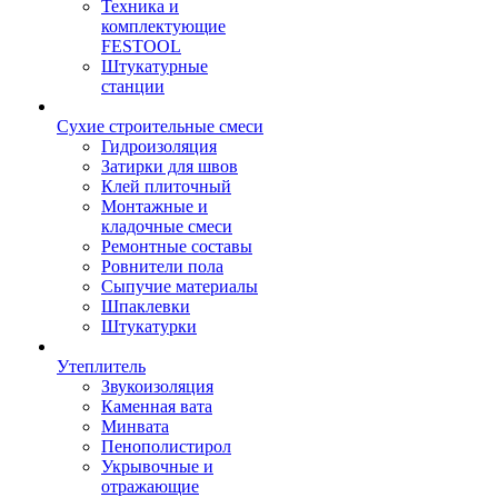
Техника и
комплектующие
FESTOOL
Штукатурные
станции
Сухие строительные смеси
Гидроизоляция
Затирки для швов
Клей плиточный
Монтажные и
кладочные смеси
Ремонтные составы
Ровнители пола
Сыпучие материалы
Шпаклевки
Штукатурки
Утеплитель
Звукоизоляция
Каменная вата
Минвата
Пенополистирол
Укрывочные и
отражающие