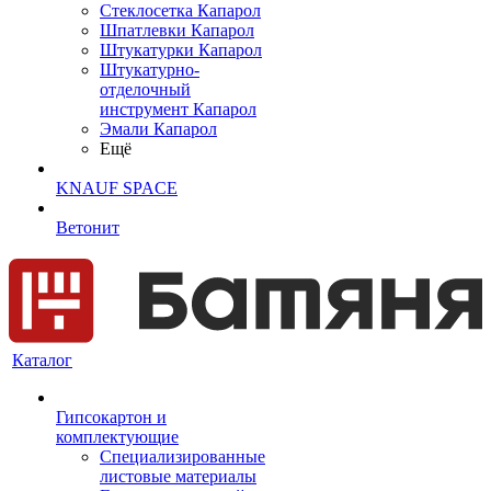
Cтеклосетка Капарол
Шпатлевки Капарол
Штукатурки Капарол
Штукатурно-
отделочный
инструмент Капарол
Эмали Капарол
Ещё
KNAUF SPACE
Ветонит
Каталог
Гипсокартон и
комплектующие
Специализированные
листовые материалы