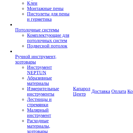
Клеи
Монтажные пены
Пистолеты для пены
и герметика
Потолочные системы
Комплектующие для
потолочных систем
Подвесной потолок
Ручной инструмент,
хозтовары
Инструмент
NEPTUN
Абразивные
материалы
Измерительные
Капарол
Доставка
Оплата
Ко
инструменты
Центр
Лестницы и
стремянки
Малярный
инструмент
Расходные
материалы,
хозтовары