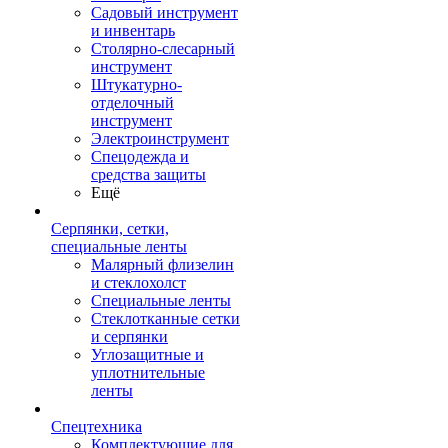
Садовый инструмент
и инвентарь
Столярно-слесарный
инструмент
Штукатурно-
отделочный
инструмент
Электроинструмент
Спецодежда и
средства защиты
Ещё
Серпянки, сетки,
специальные ленты
Малярный флизелин
и стеклохолст
Специальные ленты
Стеклотканные сетки
и серпянки
Углозащитные и
уплотнительные
ленты
Спецтехника
Комплектующие для