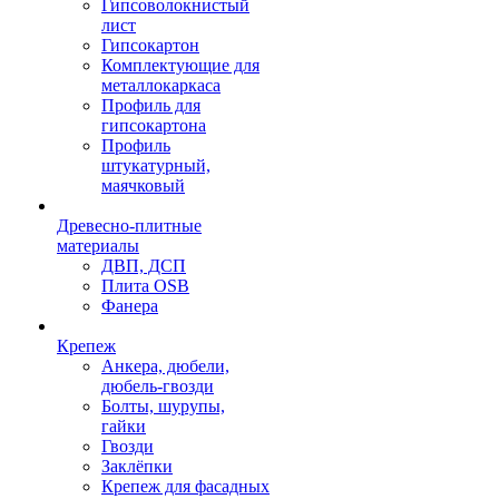
Гипсоволокнистый
лист
Гипсокартон
Комплектующие для
металлокаркаса
Профиль для
гипсокартона
Профиль
штукатурный,
маячковый
Древесно-плитные
материалы
ДВП, ДСП
Плита OSB
Фанера
Крепеж
Анкера, дюбели,
дюбель-гвозди
Болты, шурупы,
гайки
Гвозди
Заклёпки
Крепеж для фасадных