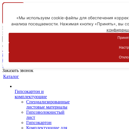
«Мы используем cookie-файлы для обеспечения коррект
анализа посещаемости. Нажимая кнопку «Принять», вы со
Ваш город
конфиденц
Пятигорск
Принят
Настр
Личный кабинет
8-800-775-59-89
Откло
8-800-775-59-89
+7 918 754-83-77
Заказать звонок
Каталог
Гипсокартон и
комплектующие
Специализированные
листовые материалы
Гипсоволокнистый
лист
Гипсокартон
Комплектующие для