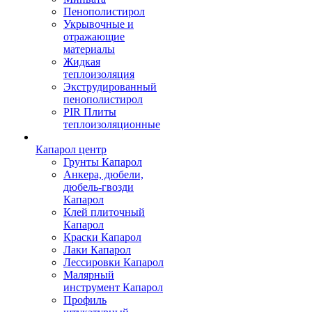
Пенополистирол
Укрывочные и
отражающие
материалы
Жидкая
теплоизоляция
Экструдированный
пенополистирол
PIR Плиты
теплоизоляционные
Капарол центр
Грунты Капарол
Анкера, дюбели,
дюбель-гвозди
Капарол
Клей плиточный
Капарол
Краски Капарол
Лаки Капарол
Лессировки Капарол
Малярный
инструмент Капарол
Профиль