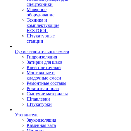
спецтехники
Малярное
оборудование
Техника и
комплектующие
FESTOOL
Штукатурные
станции
Сухие строительные смеси
Гидроизоляция
Затирки для швов
Клей плиточный
Монтажные и
кладочные смеси
Ремонтные составы
Ровнители пола
Сыпучие материалы
Шпаклевки
Штукатурки
Утеплитель
Звукоизоляция
Каменная вата
Минвата