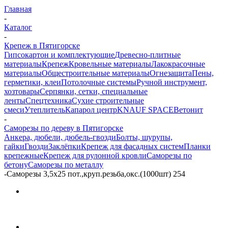
Главная
-
Каталог
-
Крепеж в Пятигорске
Гипсокартон и комплектующие
Древесно-плитные
материалы
Крепеж
Кровельные материалы
Лакокрасочные
материалы
Общестроительные материалы
Огнезащита
Пены,
герметики, клеи
Потолочные системы
Ручной инструмент,
хозтовары
Серпянки, сетки, специальные
ленты
Спецтехника
Сухие строительные
смеси
Утеплитель
Капарол центр
KNAUF SPACE
Ветонит
-
Саморезы по дереву в Пятигорске
Анкера, дюбели, дюбель-гвозди
Болты, шурупы,
гайки
Гвозди
Заклёпки
Крепеж для фасадных систем
Планки
крепежные
Крепеж для рулонной кровли
Саморезы по
бетону
Саморезы по металлу
-
Саморезы 3,5х25 пот.,круп.резьба,окс.(1000шт) 254