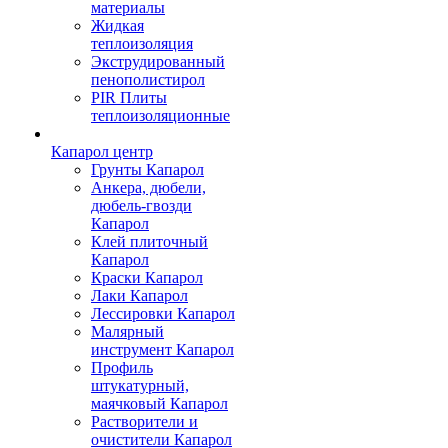
материалы
Жидкая
теплоизоляция
Экструдированный
пенополистирол
PIR Плиты
теплоизоляционные
Капарол центр
Грунты Капарол
Анкера, дюбели,
дюбель-гвозди
Капарол
Клей плиточный
Капарол
Краски Капарол
Лаки Капарол
Лессировки Капарол
Малярный
инструмент Капарол
Профиль
штукатурный,
маячковый Капарол
Растворители и
очистители Капарол