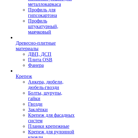
металлокаркаса
Профиль для
гипсокартона
Профиль
штукатурный,
маячковый
Древесно-плитные
материалы
ДВП, ДСП
Плита OSB
Фанера
Крепеж
Анкера, дюбели,
дюбель-гвозди
Болты, шурупы,
гайки
Гвозди
Заклёпки
Крепеж для фасадных
систем
Планки крепежные
Крепеж для рулонной
кровли