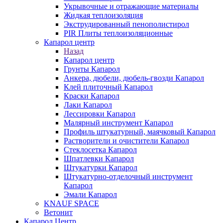
Укрывочные и отражающие материалы
Жидкая теплоизоляция
Экструдированный пенополистирол
PIR Плиты теплоизоляционные
Капарол центр
Назад
Капарол центр
Грунты Капарол
Анкера, дюбели, дюбель-гвозди Капарол
Клей плиточный Капарол
Краски Капарол
Лаки Капарол
Лессировки Капарол
Малярный инструмент Капарол
Профиль штукатурный, маячковый Капарол
Растворители и очистители Капарол
Cтеклосетка Капарол
Шпатлевки Капарол
Штукатурки Капарол
Штукатурно-отделочный инструмент
Капарол
Эмали Капарол
KNAUF SPACE
Ветонит
Капарол Центр