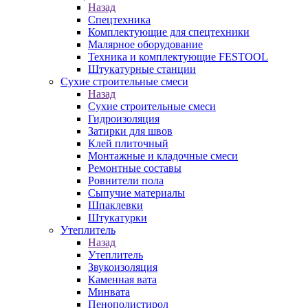
Назад
Спецтехника
Комплектующие для спецтехники
Малярное оборудование
Техника и комплектующие FESTOOL
Штукатурные станции
Сухие строительные смеси
Назад
Сухие строительные смеси
Гидроизоляция
Затирки для швов
Клей плиточный
Монтажные и кладочные смеси
Ремонтные составы
Ровнители пола
Сыпучие материалы
Шпаклевки
Штукатурки
Утеплитель
Назад
Утеплитель
Звукоизоляция
Каменная вата
Минвата
Пенополистирол