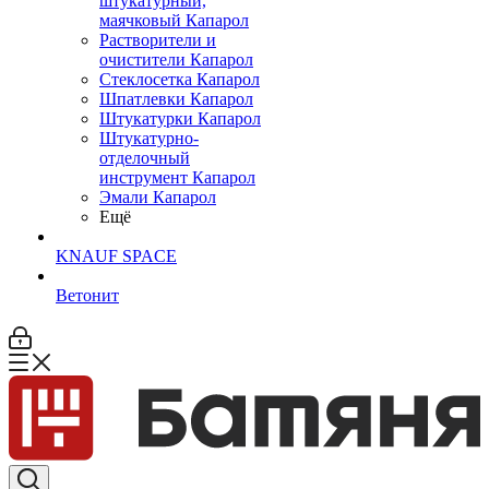
штукатурный,
маячковый Капарол
Растворители и
очистители Капарол
Cтеклосетка Капарол
Шпатлевки Капарол
Штукатурки Капарол
Штукатурно-
отделочный
инструмент Капарол
Эмали Капарол
Ещё
KNAUF SPACE
Ветонит