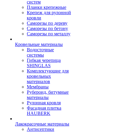
систем
Планки крепежные
Крепеж для рулонной
кровли
Саморезы по дереву
Саморезы по бетону
Саморезы по металлу
Кровельные материалы
Водосточные
системы
Гибкая черепица
SHINGLAS
Комплектующие для
кровельных
материалов
Мембраны
Рубероид, битумные
материалы
Рулонная кровля
Фасадная плитка
HAUBERK
Лакокрасочные материалы
Антисептики