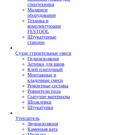
спецтехники
Малярное
оборудование
Техника и
комплектующие
FESTOOL
Штукатурные
станции
Сухие строительные смеси
Гидроизоляция
Затирки для швов
Клей плиточный
Монтажные и
кладочные смеси
Ремонтные составы
Ровнители пола
Сыпучие материалы
Шпаклевки
Штукатурки
Утеплитель
Звукоизоляция
Каменная вата
Минвата