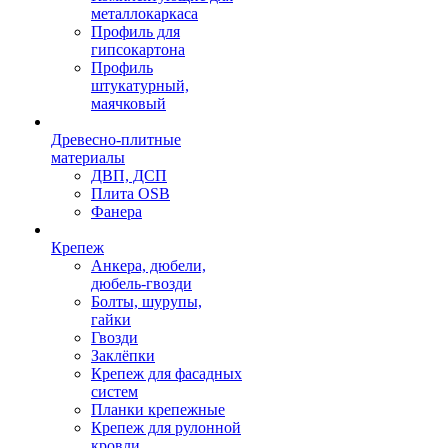
металлокаркаса
Профиль для
гипсокартона
Профиль
штукатурный,
маячковый
Древесно-плитные
материалы
ДВП, ДСП
Плита OSB
Фанера
Крепеж
Анкера, дюбели,
дюбель-гвозди
Болты, шурупы,
гайки
Гвозди
Заклёпки
Крепеж для фасадных
систем
Планки крепежные
Крепеж для рулонной
кровли