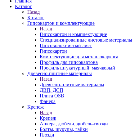
Главная
Каталог
Назад
Каталог
Гипсокартон и комплектующие
Назад
Гипсокартон и комплектующие
Специализированные листовые материалы
Гипсоволокнистый лист
Гипсокартон
Комплектующие для металлокаркаса
Профиль для гипсокартона
Профиль штукатурный, маячковый
Древесно-плитные материалы
Назад
Древесно-плитные материалы
ДВП, ДСП
Плита OSB
Фанера
Крепеж
Назад
Крепеж
Анкера, дюбели, дюбель-гвозди
Болты, шурупы, гайки
Гвозди