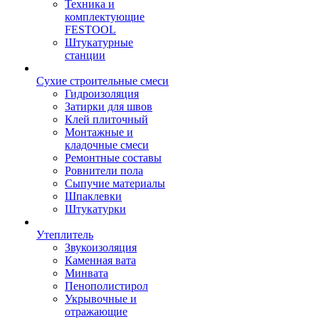
Техника и
комплектующие
FESTOOL
Штукатурные
станции
Сухие строительные смеси
Гидроизоляция
Затирки для швов
Клей плиточный
Монтажные и
кладочные смеси
Ремонтные составы
Ровнители пола
Сыпучие материалы
Шпаклевки
Штукатурки
Утеплитель
Звукоизоляция
Каменная вата
Минвата
Пенополистирол
Укрывочные и
отражающие