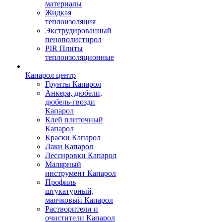
материалы
Жидкая
теплоизоляция
Экструдированный
пенополистирол
PIR Плиты
теплоизоляционные
Капарол центр
Грунты Капарол
Анкера, дюбели,
дюбель-гвозди
Капарол
Клей плиточный
Капарол
Краски Капарол
Лаки Капарол
Лессировки Капарол
Малярный
инструмент Капарол
Профиль
штукатурный,
маячковый Капарол
Растворители и
очистители Капарол