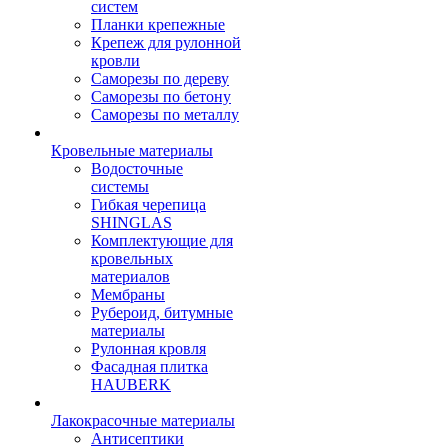
систем
Планки крепежные
Крепеж для рулонной
кровли
Саморезы по дереву
Саморезы по бетону
Саморезы по металлу
Кровельные материалы
Водосточные
системы
Гибкая черепица
SHINGLAS
Комплектующие для
кровельных
материалов
Мембраны
Рубероид, битумные
материалы
Рулонная кровля
Фасадная плитка
HAUBERK
Лакокрасочные материалы
Антисептики