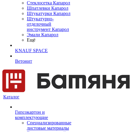
Cтеклосетка Капарол
Шпатлевки Капарол
Штукатурки Капарол
Штукатурно-
отделочный
инструмент Капарол
Эмали Капарол
Ещё
KNAUF SPACE
Ветонит
Каталог
Гипсокартон и
комплектующие
Специализированные
листовые материалы