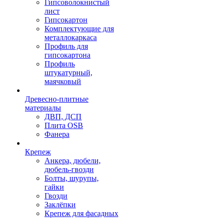
Гипсоволокнистый
лист
Гипсокартон
Комплектующие для
металлокаркаса
Профиль для
гипсокартона
Профиль
штукатурный,
маячковый
Древесно-плитные
материалы
ДВП, ДСП
Плита OSB
Фанера
Крепеж
Анкера, дюбели,
дюбель-гвозди
Болты, шурупы,
гайки
Гвозди
Заклёпки
Крепеж для фасадных