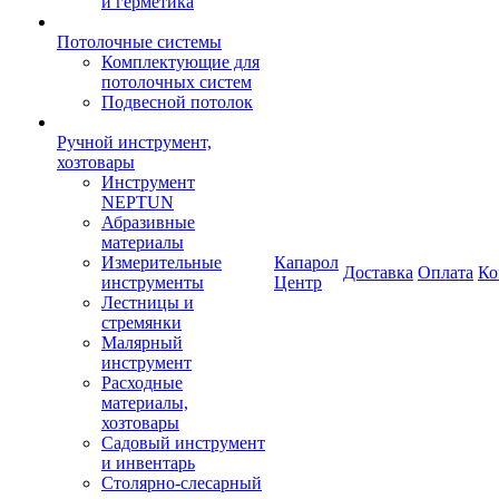
и герметика
Потолочные системы
Комплектующие для
потолочных систем
Подвесной потолок
Ручной инструмент,
хозтовары
Инструмент
NEPTUN
Абразивные
материалы
Измерительные
Капарол
Доставка
Оплата
Ко
инструменты
Центр
Лестницы и
стремянки
Малярный
инструмент
Расходные
материалы,
хозтовары
Садовый инструмент
и инвентарь
Столярно-слесарный