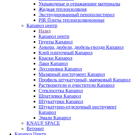
Укрывочные и отражающие материалы
Жидкая теплоизоляция
Экструдированный пенополистирол
PIR Плиты теплоизоляционные
Капарол центр
Назад
Капарол центр
Грунты Капарол
Анкера, дюбели, дюбель-гвозди Капарол
Клей плиточный Капарол
Краски Капарол
Лаки Капарол
Лессировки Капарол
Малярный инструмент Капарол
Профиль штукатурный, маячковый Капарол
Растворители и очистители Капарол
Cтеклосетка Капарол
Шпатлевки Капарол
Штукатурки Капарол
Штукатурно-отделочный инструмент
Капарол
Эмали Капарол
KNAUF SPACE
Ветонит
Капарол Центр