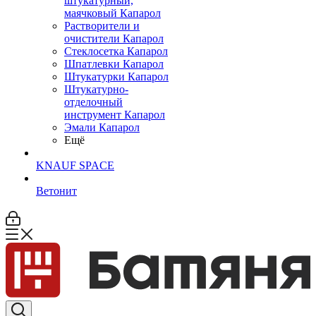
штукатурный,
маячковый Капарол
Растворители и
очистители Капарол
Cтеклосетка Капарол
Шпатлевки Капарол
Штукатурки Капарол
Штукатурно-
отделочный
инструмент Капарол
Эмали Капарол
Ещё
KNAUF SPACE
Ветонит