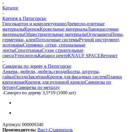
-
Каталог
-
Крепеж в Пятигорске
Гипсокартон и комплектующие
Древесно-плитные
материалы
Крепеж
Кровельные материалы
Лакокрасочные
материалы
Общестроительные материалы
Огнезащита
Пены,
герметики, клеи
Потолочные системы
Ручной инструмент,
хозтовары
Серпянки, сетки, специальные
ленты
Спецтехника
Сухие строительные
смеси
Утеплитель
Капарол центр
KNAUF SPACE
Ветонит
-
Саморезы по дереву в Пятигорске
Анкера, дюбели, дюбель-гвозди
Болты, шурупы,
гайки
Гвозди
Заклёпки
Крепеж для фасадных систем
Планки
крепежные
Крепеж для рулонной кровли
Саморезы по
бетону
Саморезы по металлу
-
Саморез по дереву 3,5*19 (1000 шт)
Артикул:
000009340
Производитель:
Вист-Ставрополь