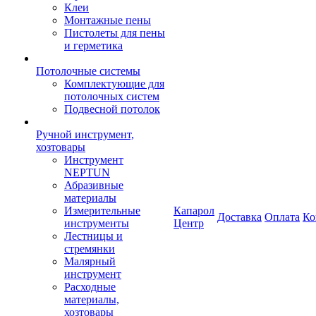
Клеи
Монтажные пены
Пистолеты для пены
и герметика
Потолочные системы
Комплектующие для
потолочных систем
Подвесной потолок
Ручной инструмент,
хозтовары
Инструмент
NEPTUN
Абразивные
материалы
Измерительные
Капарол
Доставка
Оплата
Ко
инструменты
Центр
Лестницы и
стремянки
Малярный
инструмент
Расходные
материалы,
хозтовары