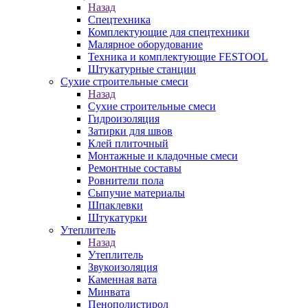
Назад
Спецтехника
Комплектующие для спецтехники
Малярное оборудование
Техника и комплектующие FESTOOL
Штукатурные станции
Сухие строительные смеси
Назад
Сухие строительные смеси
Гидроизоляция
Затирки для швов
Клей плиточный
Монтажные и кладочные смеси
Ремонтные составы
Ровнители пола
Сыпучие материалы
Шпаклевки
Штукатурки
Утеплитель
Назад
Утеплитель
Звукоизоляция
Каменная вата
Минвата
Пенополистирол