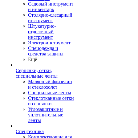
Садовый инструмент
и инвентарь
Столярно-слесарный
инструмент
Штукатурно-
отделочный
инструмент
Электроинструмент
Спецодежда и
средства защиты
Ещё
Серпянки, сетки,
специальные ленты
Малярный флизелин
и стеклохолст
Специальные ленты
Стеклотканные сетки
и серпянки
Углозащитные и
уплотнительные
ленты
Спецтехника
Комплектующие для