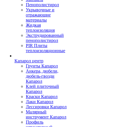
Пенополистирол
Укрывочные и
отражающие
материалы
Жидкая
теплоизоляция
Экструдированный
пенополистирол
PIR Плиты
теплоизоляционные
Капарол центр
Грунты Капарол
Анкера, дюбели,
дюбель-гвозди
Капарол
Клей плиточный
Капарол
Краски Капарол
Лаки Капарол
Лессировки Капарол
Малярный
инструмент Капарол
Профиль