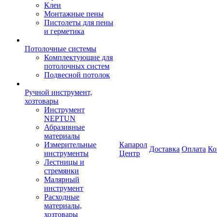
Клеи
Монтажные пены
Пистолеты для пены
и герметика
Потолочные системы
Комплектующие для
потолочных систем
Подвесной потолок
Ручной инструмент,
хозтовары
Инструмент
NEPTUN
Абразивные
материалы
Измерительные
Капарол
Доставка
Оплата
Ко
инструменты
Центр
Лестницы и
стремянки
Малярный
инструмент
Расходные
материалы,
хозтовары