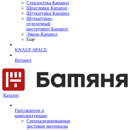
Cтеклосетка Капарол
Шпатлевки Капарол
Штукатурки Капарол
Штукатурно-
отделочный
инструмент Капарол
Эмали Капарол
Ещё
KNAUF SPACE
Ветонит
Каталог
Гипсокартон и
комплектующие
Специализированные
листовые материалы