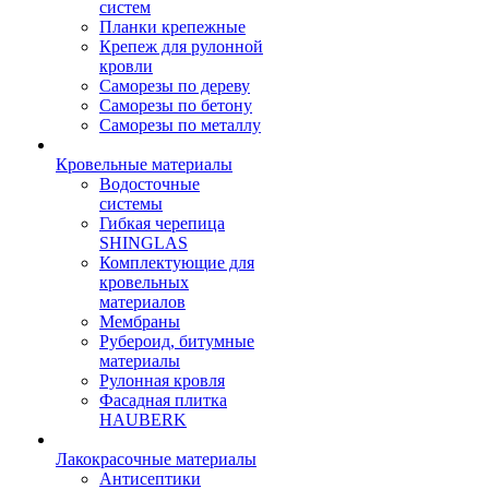
систем
Планки крепежные
Крепеж для рулонной
кровли
Саморезы по дереву
Саморезы по бетону
Саморезы по металлу
Кровельные материалы
Водосточные
системы
Гибкая черепица
SHINGLAS
Комплектующие для
кровельных
материалов
Мембраны
Рубероид, битумные
материалы
Рулонная кровля
Фасадная плитка
HAUBERK
Лакокрасочные материалы
Антисептики