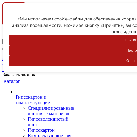
«Мы используем cookie-файлы для обеспечения коррект
анализа посещаемости. Нажимая кнопку «Принять», вы со
Ваш город
конфиденц
Пятигорск
Принят
Настр
Личный кабинет
8-800-775-59-89
Откло
8-800-775-59-89
+7 918 754-83-77
Заказать звонок
Каталог
Гипсокартон и
комплектующие
Специализированные
листовые материалы
Гипсоволокнистый
лист
Гипсокартон
Комплектующие для