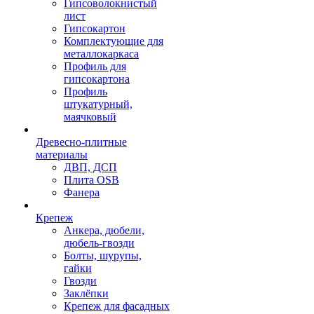
Гипсоволокнистый
лист
Гипсокартон
Комплектующие для
металлокаркаса
Профиль для
гипсокартона
Профиль
штукатурный,
маячковый
Древесно-плитные
материалы
ДВП, ДСП
Плита OSB
Фанера
Крепеж
Анкера, дюбели,
дюбель-гвозди
Болты, шурупы,
гайки
Гвозди
Заклёпки
Крепеж для фасадных