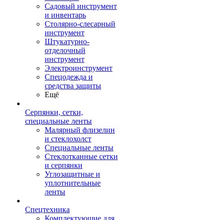
Садовый инструмент
и инвентарь
Столярно-слесарный
инструмент
Штукатурно-
отделочный
инструмент
Электроинструмент
Спецодежда и
средства защиты
Ещё
Серпянки, сетки,
специальные ленты
Малярный флизелин
и стеклохолст
Специальные ленты
Стеклотканные сетки
и серпянки
Углозащитные и
уплотнительные
ленты
Спецтехника
Комплектующие для