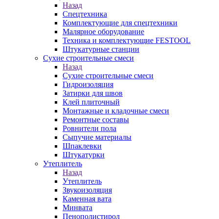
Назад
Спецтехника
Комплектующие для спецтехники
Малярное оборудование
Техника и комплектующие FESTOOL
Штукатурные станции
Сухие строительные смеси
Назад
Сухие строительные смеси
Гидроизоляция
Затирки для швов
Клей плиточный
Монтажные и кладочные смеси
Ремонтные составы
Ровнители пола
Сыпучие материалы
Шпаклевки
Штукатурки
Утеплитель
Назад
Утеплитель
Звукоизоляция
Каменная вата
Минвата
Пенополистирол