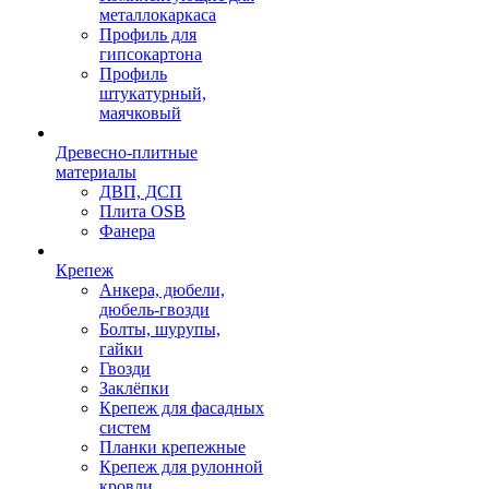
металлокаркаса
Профиль для
гипсокартона
Профиль
штукатурный,
маячковый
Древесно-плитные
материалы
ДВП, ДСП
Плита OSB
Фанера
Крепеж
Анкера, дюбели,
дюбель-гвозди
Болты, шурупы,
гайки
Гвозди
Заклёпки
Крепеж для фасадных
систем
Планки крепежные
Крепеж для рулонной
кровли