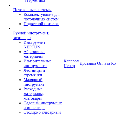
и герметика
Потолочные системы
Комплектующие для
потолочных систем
Подвесной потолок
Ручной инструмент,
хозтовары
Инструмент
NEPTUN
Абразивные
материалы
Измерительные
Капарол
Доставка
Оплата
Ко
инструменты
Центр
Лестницы и
стремянки
Малярный
инструмент
Расходные
материалы,
хозтовары
Садовый инструмент
и инвентарь
Столярно-слесарный