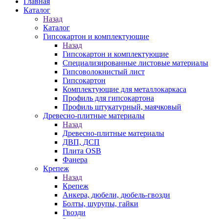
Главная
Каталог
Назад
Каталог
Гипсокартон и комплектующие
Назад
Гипсокартон и комплектующие
Специализированные листовые материалы
Гипсоволокнистый лист
Гипсокартон
Комплектующие для металлокаркаса
Профиль для гипсокартона
Профиль штукатурный, маячковый
Древесно-плитные материалы
Назад
Древесно-плитные материалы
ДВП, ДСП
Плита OSB
Фанера
Крепеж
Назад
Крепеж
Анкера, дюбели, дюбель-гвозди
Болты, шурупы, гайки
Гвозди