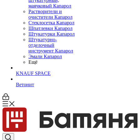
штукатурный,
маячковый Капарол
Растворители и
очистители Капарол
Cтеклосетка Капарол
Шпатлевки Капарол
Штукатурки Капарол
Штукатурно-
отделочный
инструмент Капарол
Эмали Капарол
Ещё
KNAUF SPACE
Ветонит