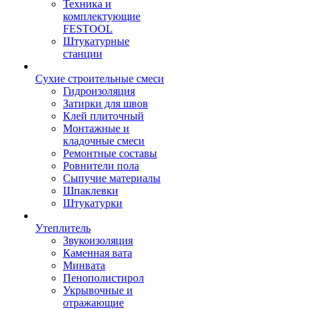
Техника и
комплектующие
FESTOOL
Штукатурные
станции
Сухие строительные смеси
Гидроизоляция
Затирки для швов
Клей плиточный
Монтажные и
кладочные смеси
Ремонтные составы
Ровнители пола
Сыпучие материалы
Шпаклевки
Штукатурки
Утеплитель
Звукоизоляция
Каменная вата
Минвата
Пенополистирол
Укрывочные и
отражающие