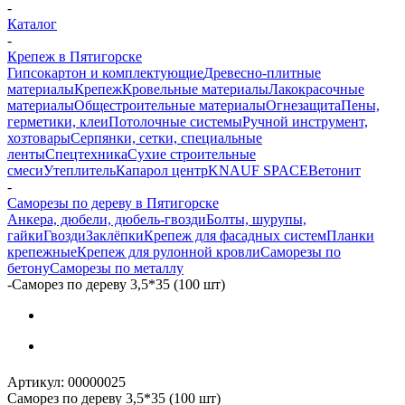
-
Каталог
-
Крепеж в Пятигорске
Гипсокартон и комплектующие
Древесно-плитные
материалы
Крепеж
Кровельные материалы
Лакокрасочные
материалы
Общестроительные материалы
Огнезащита
Пены,
герметики, клеи
Потолочные системы
Ручной инструмент,
хозтовары
Серпянки, сетки, специальные
ленты
Спецтехника
Сухие строительные
смеси
Утеплитель
Капарол центр
KNAUF SPACE
Ветонит
-
Саморезы по дереву в Пятигорске
Анкера, дюбели, дюбель-гвозди
Болты, шурупы,
гайки
Гвозди
Заклёпки
Крепеж для фасадных систем
Планки
крепежные
Крепеж для рулонной кровли
Саморезы по
бетону
Саморезы по металлу
-
Саморез по дереву 3,5*35 (100 шт)
Артикул:
00000025
Саморез по дереву 3,5*35 (100 шт)