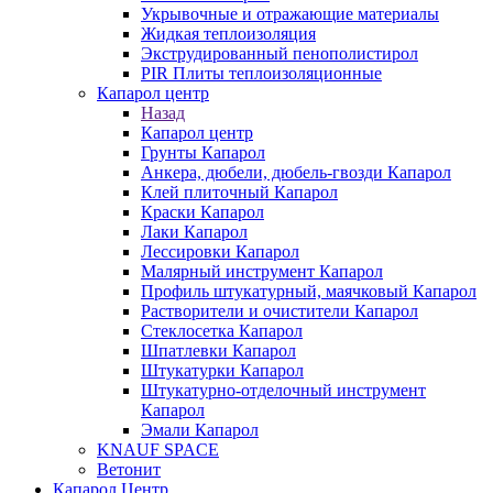
Укрывочные и отражающие материалы
Жидкая теплоизоляция
Экструдированный пенополистирол
PIR Плиты теплоизоляционные
Капарол центр
Назад
Капарол центр
Грунты Капарол
Анкера, дюбели, дюбель-гвозди Капарол
Клей плиточный Капарол
Краски Капарол
Лаки Капарол
Лессировки Капарол
Малярный инструмент Капарол
Профиль штукатурный, маячковый Капарол
Растворители и очистители Капарол
Cтеклосетка Капарол
Шпатлевки Капарол
Штукатурки Капарол
Штукатурно-отделочный инструмент
Капарол
Эмали Капарол
KNAUF SPACE
Ветонит
Капарол Центр