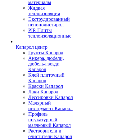
материалы
Жидкая
теплоизоляция
Экструдированный
пенополистирол
PIR Плиты
теплоизоляционные
Капарол центр
Грунты Капарол
Анкера, дюбели,
дюбель-гвозди
Капарол
Клей плиточный
Капарол
Краски Капарол
Лаки Капарол
Лессировки Капарол
Малярный
инструмент Капарол
Профиль
штукатурный,
маячковый Капарол
Растворители и
очистители Капарол