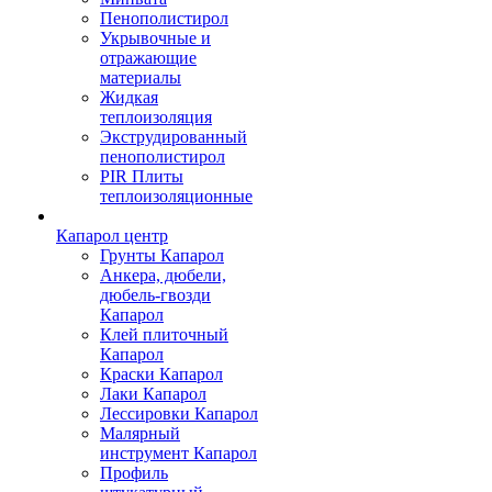
Пенополистирол
Укрывочные и
отражающие
материалы
Жидкая
теплоизоляция
Экструдированный
пенополистирол
PIR Плиты
теплоизоляционные
Капарол центр
Грунты Капарол
Анкера, дюбели,
дюбель-гвозди
Капарол
Клей плиточный
Капарол
Краски Капарол
Лаки Капарол
Лессировки Капарол
Малярный
инструмент Капарол
Профиль