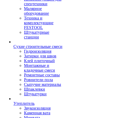
спецтехники
Малярное
оборудование
Техника и
комплектующие
FESTOOL
Штукатурные
станции
Сухие строительные смеси
Гидроизоляция
Затирки для швов
Клей плиточный
Монтажные и
кладочные смеси
Ремонтные составы
Ровнители пола
Сыпучие материалы
Шпаклевки
Штукатурки
Утеплитель
Звукоизоляция
Каменная вата
Минвата