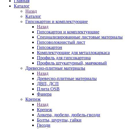
Главная
Каталог
Назад
Каталог
Гипсокартон и комплектующие
Назад
Гипсокартон и комплектующие
Специализированные листовые материалы
Гипсоволокнистый лист
Гипсокартон
Комплектующие для металлокаркаса
Профиль для гипсокартона
Профиль штукатурный, маячковый
Древесно-плитные материалы
Назад
Древесно-плитные материалы
ДВП, ДСП
Плита OSB
Фанера
Крепеж
Назад
Крепеж
Анкера, дюбели, дюбель-гвозди
Болты, шурупы, гайки
Гвозди