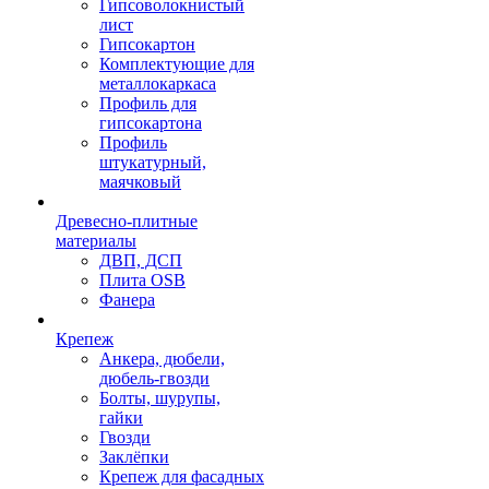
Гипсоволокнистый
лист
Гипсокартон
Комплектующие для
металлокаркаса
Профиль для
гипсокартона
Профиль
штукатурный,
маячковый
Древесно-плитные
материалы
ДВП, ДСП
Плита OSB
Фанера
Крепеж
Анкера, дюбели,
дюбель-гвозди
Болты, шурупы,
гайки
Гвозди
Заклёпки
Крепеж для фасадных