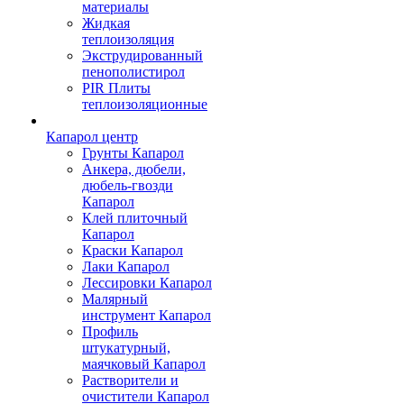
материалы
Жидкая
теплоизоляция
Экструдированный
пенополистирол
PIR Плиты
теплоизоляционные
Капарол центр
Грунты Капарол
Анкера, дюбели,
дюбель-гвозди
Капарол
Клей плиточный
Капарол
Краски Капарол
Лаки Капарол
Лессировки Капарол
Малярный
инструмент Капарол
Профиль
штукатурный,
маячковый Капарол
Растворители и
очистители Капарол