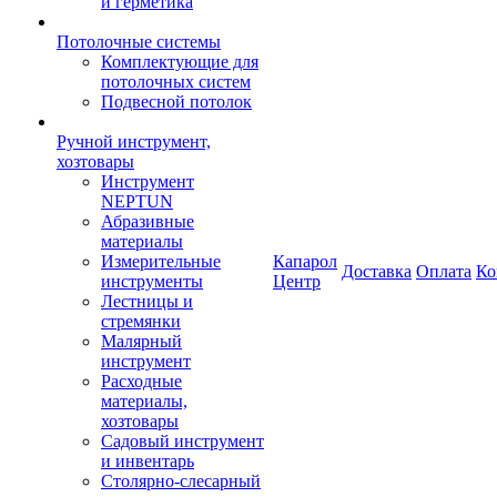
и герметика
Потолочные системы
Комплектующие для
потолочных систем
Подвесной потолок
Ручной инструмент,
хозтовары
Инструмент
NEPTUN
Абразивные
материалы
Измерительные
Капарол
Доставка
Оплата
Ко
инструменты
Центр
Лестницы и
стремянки
Малярный
инструмент
Расходные
материалы,
хозтовары
Садовый инструмент
и инвентарь
Столярно-слесарный