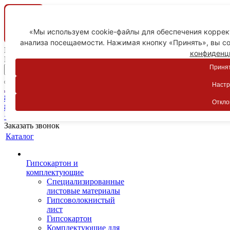
«Мы используем cookie-файлы для обеспечения коррект
анализа посещаемости. Нажимая кнопку «Принять», вы со
Ваш город
конфиденц
Пятигорск
Принят
Настр
Личный кабинет
8-800-775-59-89
Откло
8-800-775-59-89
+7 918 754-83-77
Заказать звонок
Каталог
Гипсокартон и
комплектующие
Специализированные
листовые материалы
Гипсоволокнистый
лист
Гипсокартон
Комплектующие для