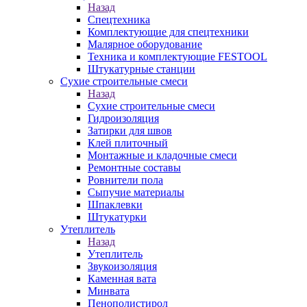
Назад
Спецтехника
Комплектующие для спецтехники
Малярное оборудование
Техника и комплектующие FESTOOL
Штукатурные станции
Сухие строительные смеси
Назад
Сухие строительные смеси
Гидроизоляция
Затирки для швов
Клей плиточный
Монтажные и кладочные смеси
Ремонтные составы
Ровнители пола
Сыпучие материалы
Шпаклевки
Штукатурки
Утеплитель
Назад
Утеплитель
Звукоизоляция
Каменная вата
Минвата
Пенополистирол