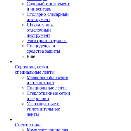
Садовый инструмент
и инвентарь
Столярно-слесарный
инструмент
Штукатурно-
отделочный
инструмент
Электроинструмент
Спецодежда и
средства защиты
Ещё
Серпянки, сетки,
специальные ленты
Малярный флизелин
и стеклохолст
Специальные ленты
Стеклотканные сетки
и серпянки
Углозащитные и
уплотнительные
ленты
Спецтехника
Комплектующие для