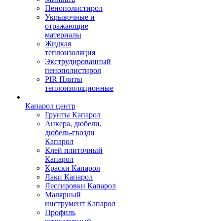
Пенополистирол
Укрывочные и
отражающие
материалы
Жидкая
теплоизоляция
Экструдированный
пенополистирол
PIR Плиты
теплоизоляционные
Капарол центр
Грунты Капарол
Анкера, дюбели,
дюбель-гвозди
Капарол
Клей плиточный
Капарол
Краски Капарол
Лаки Капарол
Лессировки Капарол
Малярный
инструмент Капарол
Профиль