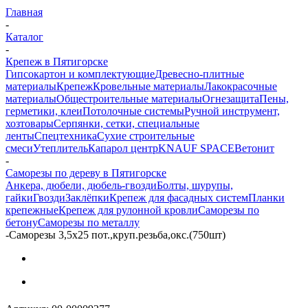
Главная
-
Каталог
-
Крепеж в Пятигорске
Гипсокартон и комплектующие
Древесно-плитные
материалы
Крепеж
Кровельные материалы
Лакокрасочные
материалы
Общестроительные материалы
Огнезащита
Пены,
герметики, клеи
Потолочные системы
Ручной инструмент,
хозтовары
Серпянки, сетки, специальные
ленты
Спецтехника
Сухие строительные
смеси
Утеплитель
Капарол центр
KNAUF SPACE
Ветонит
-
Саморезы по дереву в Пятигорске
Анкера, дюбели, дюбель-гвозди
Болты, шурупы,
гайки
Гвозди
Заклёпки
Крепеж для фасадных систем
Планки
крепежные
Крепеж для рулонной кровли
Саморезы по
бетону
Саморезы по металлу
-
Саморезы 3,5х25 пот.,круп.резьба,окс.(750шт)