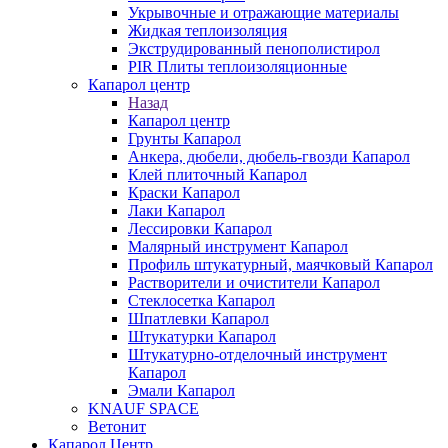
Укрывочные и отражающие материалы
Жидкая теплоизоляция
Экструдированный пенополистирол
PIR Плиты теплоизоляционные
Капарол центр
Назад
Капарол центр
Грунты Капарол
Анкера, дюбели, дюбель-гвозди Капарол
Клей плиточный Капарол
Краски Капарол
Лаки Капарол
Лессировки Капарол
Малярный инструмент Капарол
Профиль штукатурный, маячковый Капарол
Растворители и очистители Капарол
Cтеклосетка Капарол
Шпатлевки Капарол
Штукатурки Капарол
Штукатурно-отделочный инструмент
Капарол
Эмали Капарол
KNAUF SPACE
Ветонит
Капарол Центр