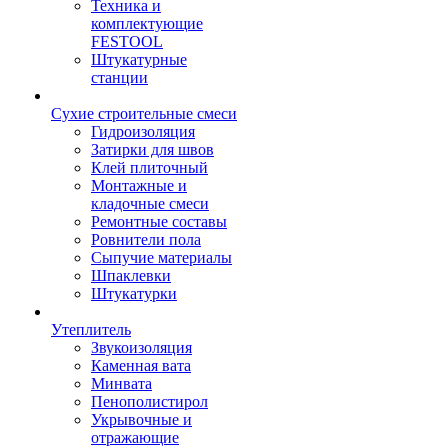
Техника и
комплектующие
FESTOOL
Штукатурные
станции
Сухие строительные смеси
Гидроизоляция
Затирки для швов
Клей плиточный
Монтажные и
кладочные смеси
Ремонтные составы
Ровнители пола
Сыпучие материалы
Шпаклевки
Штукатурки
Утеплитель
Звукоизоляция
Каменная вата
Минвата
Пенополистирол
Укрывочные и
отражающие