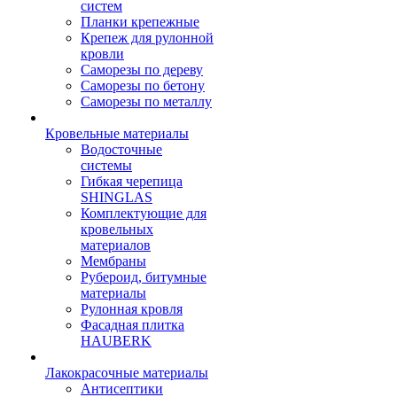
систем
Планки крепежные
Крепеж для рулонной
кровли
Саморезы по дереву
Саморезы по бетону
Саморезы по металлу
Кровельные материалы
Водосточные
системы
Гибкая черепица
SHINGLAS
Комплектующие для
кровельных
материалов
Мембраны
Рубероид, битумные
материалы
Рулонная кровля
Фасадная плитка
HAUBERK
Лакокрасочные материалы
Антисептики