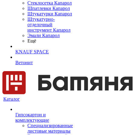
Cтеклосетка Капарол
Шпатлевки Капарол
Штукатурки Капарол
Штукатурно-
отделочный
инструмент Капарол
Эмали Капарол
Ещё
KNAUF SPACE
Ветонит
Каталог
Гипсокартон и
комплектующие
Специализированные
листовые материалы