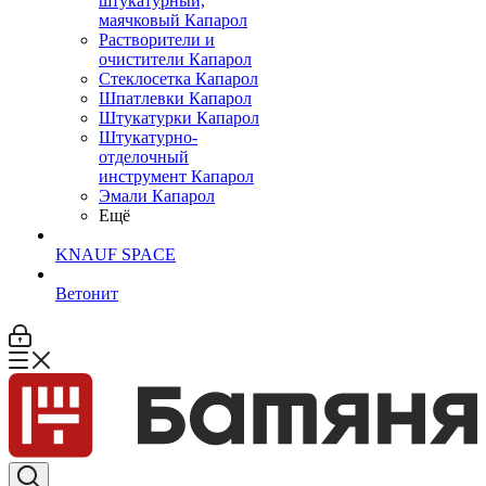
штукатурный,
маячковый Капарол
Растворители и
очистители Капарол
Cтеклосетка Капарол
Шпатлевки Капарол
Штукатурки Капарол
Штукатурно-
отделочный
инструмент Капарол
Эмали Капарол
Ещё
KNAUF SPACE
Ветонит