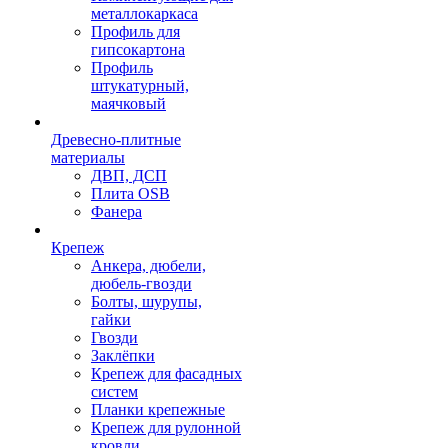
металлокаркаса
Профиль для
гипсокартона
Профиль
штукатурный,
маячковый
Древесно-плитные
материалы
ДВП, ДСП
Плита OSB
Фанера
Крепеж
Анкера, дюбели,
дюбель-гвозди
Болты, шурупы,
гайки
Гвозди
Заклёпки
Крепеж для фасадных
систем
Планки крепежные
Крепеж для рулонной
кровли