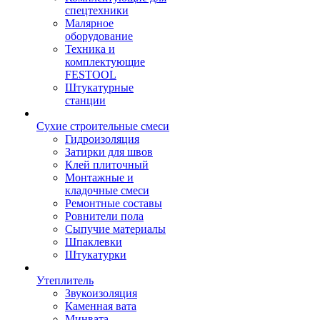
спецтехники
Малярное
оборудование
Техника и
комплектующие
FESTOOL
Штукатурные
станции
Сухие строительные смеси
Гидроизоляция
Затирки для швов
Клей плиточный
Монтажные и
кладочные смеси
Ремонтные составы
Ровнители пола
Сыпучие материалы
Шпаклевки
Штукатурки
Утеплитель
Звукоизоляция
Каменная вата
Минвата