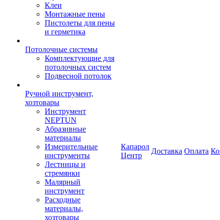
Клеи
Монтажные пены
Пистолеты для пены
и герметика
Потолочные системы
Комплектующие для
потолочных систем
Подвесной потолок
Ручной инструмент,
хозтовары
Инструмент
NEPTUN
Абразивные
материалы
Измерительные
Капарол
Доставка
Оплата
Ко
инструменты
Центр
Лестницы и
стремянки
Малярный
инструмент
Расходные
материалы,
хозтовары