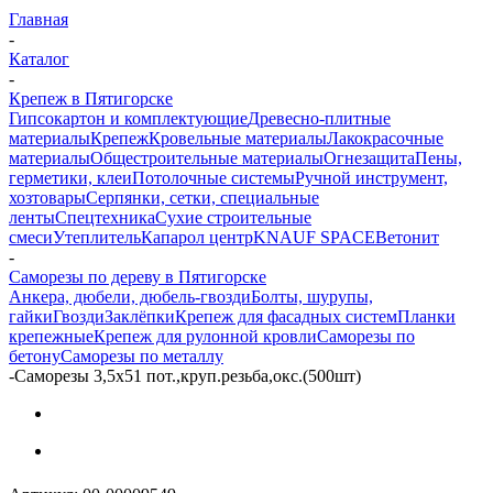
Главная
-
Каталог
-
Крепеж в Пятигорске
Гипсокартон и комплектующие
Древесно-плитные
материалы
Крепеж
Кровельные материалы
Лакокрасочные
материалы
Общестроительные материалы
Огнезащита
Пены,
герметики, клеи
Потолочные системы
Ручной инструмент,
хозтовары
Серпянки, сетки, специальные
ленты
Спецтехника
Сухие строительные
смеси
Утеплитель
Капарол центр
KNAUF SPACE
Ветонит
-
Саморезы по дереву в Пятигорске
Анкера, дюбели, дюбель-гвозди
Болты, шурупы,
гайки
Гвозди
Заклёпки
Крепеж для фасадных систем
Планки
крепежные
Крепеж для рулонной кровли
Саморезы по
бетону
Саморезы по металлу
-
Саморезы 3,5х51 пот.,круп.резьба,окс.(500шт)