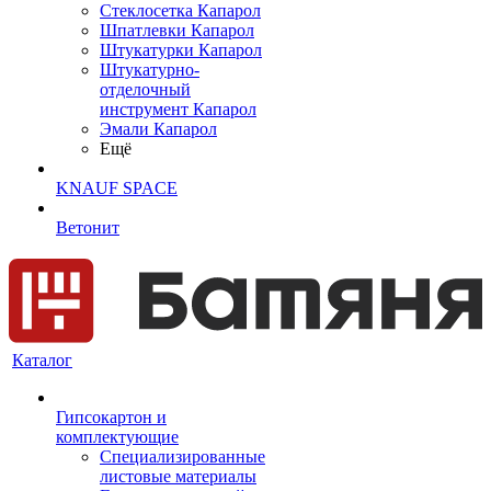
Cтеклосетка Капарол
Шпатлевки Капарол
Штукатурки Капарол
Штукатурно-
отделочный
инструмент Капарол
Эмали Капарол
Ещё
KNAUF SPACE
Ветонит
Каталог
Гипсокартон и
комплектующие
Специализированные
листовые материалы