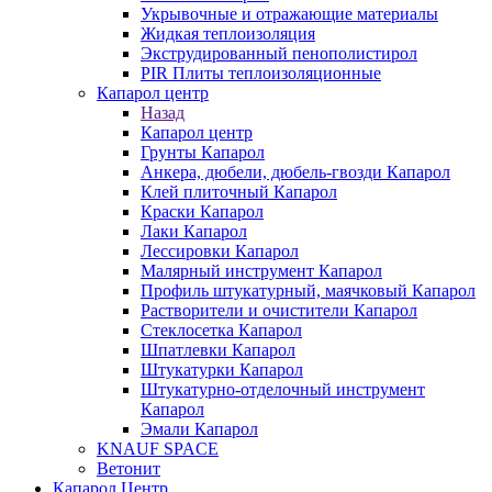
Укрывочные и отражающие материалы
Жидкая теплоизоляция
Экструдированный пенополистирол
PIR Плиты теплоизоляционные
Капарол центр
Назад
Капарол центр
Грунты Капарол
Анкера, дюбели, дюбель-гвозди Капарол
Клей плиточный Капарол
Краски Капарол
Лаки Капарол
Лессировки Капарол
Малярный инструмент Капарол
Профиль штукатурный, маячковый Капарол
Растворители и очистители Капарол
Cтеклосетка Капарол
Шпатлевки Капарол
Штукатурки Капарол
Штукатурно-отделочный инструмент
Капарол
Эмали Капарол
KNAUF SPACE
Ветонит
Капарол Центр