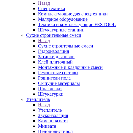
Назад
Спецтехника
Комплектующие для спецтехники
Малярное оборудование
Техника и комплектующие FESTOOL
Штукатурные станции
Сухие строительные смеси
Назад
Сухие строительные смеси
Гидроизоляция
Затирки для швов
Клей плиточный
Монтажные и кладочные смеси
Ремонтные составы
Ровнители пола
Сыпучие материалы
Шпаклевки
Штукатурки
Утеплитель
Назад
Утеплитель
Звукоизоляция
Каменная вата
Минвата
Пенополистирол