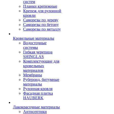
систем
Планки крепежные
Крепеж для рулонной
кровли
Саморезы по дереву
Саморезы по бетону
Саморезы по металлу
Кровельные материалы
Водосточные
системы
Гибкая черепица
SHINGLAS
Комплектующие для
кровельных
материалов
Мембраны
Рубероид, битумные
материалы
Рулонная кровля
Фасадная плитка
HAUBERK
Лакокрасочные материалы
Антисептики