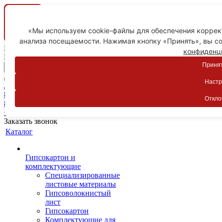
«Мы используем cookie-файлы для обеспечения коррект
анализа посещаемости. Нажимая кнопку «Принять», вы со
Ваш город
конфиденц
Пятигорск
Принят
Настр
Личный кабинет
8-800-775-59-89
Откло
8-800-775-59-89
+7 918 754-83-77
Заказать звонок
Каталог
Гипсокартон и
комплектующие
Специализированные
листовые материалы
Гипсоволокнистый
лист
Гипсокартон
Комплектующие для