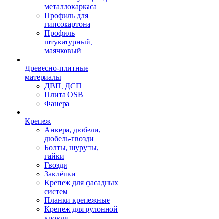
металлокаркаса
Профиль для
гипсокартона
Профиль
штукатурный,
маячковый
Древесно-плитные
материалы
ДВП, ДСП
Плита OSB
Фанера
Крепеж
Анкера, дюбели,
дюбель-гвозди
Болты, шурупы,
гайки
Гвозди
Заклёпки
Крепеж для фасадных
систем
Планки крепежные
Крепеж для рулонной
кровли