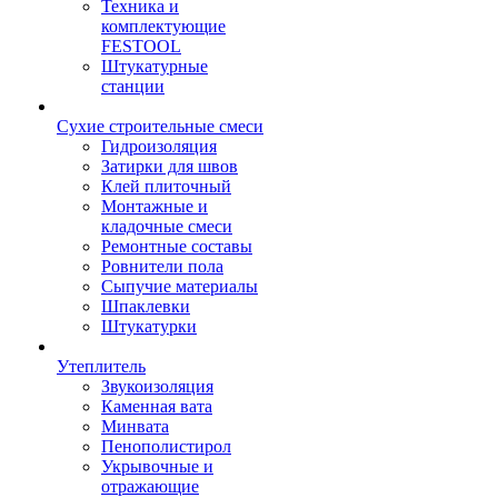
Техника и
комплектующие
FESTOOL
Штукатурные
станции
Сухие строительные смеси
Гидроизоляция
Затирки для швов
Клей плиточный
Монтажные и
кладочные смеси
Ремонтные составы
Ровнители пола
Сыпучие материалы
Шпаклевки
Штукатурки
Утеплитель
Звукоизоляция
Каменная вата
Минвата
Пенополистирол
Укрывочные и
отражающие