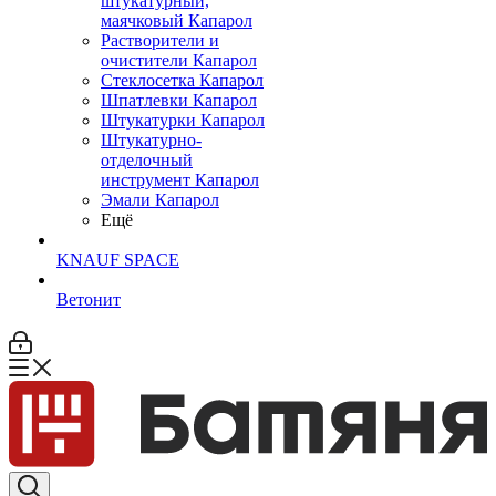
штукатурный,
маячковый Капарол
Растворители и
очистители Капарол
Cтеклосетка Капарол
Шпатлевки Капарол
Штукатурки Капарол
Штукатурно-
отделочный
инструмент Капарол
Эмали Капарол
Ещё
KNAUF SPACE
Ветонит