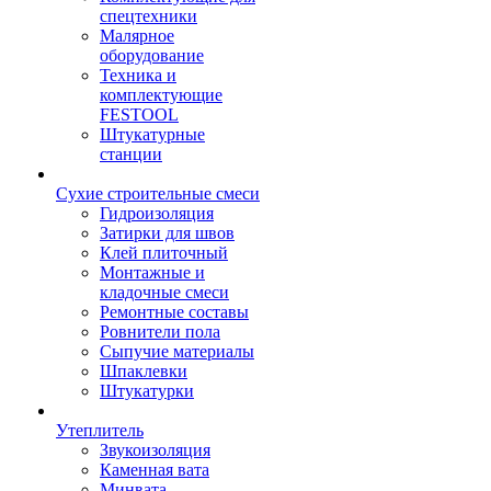
спецтехники
Малярное
оборудование
Техника и
комплектующие
FESTOOL
Штукатурные
станции
Сухие строительные смеси
Гидроизоляция
Затирки для швов
Клей плиточный
Монтажные и
кладочные смеси
Ремонтные составы
Ровнители пола
Сыпучие материалы
Шпаклевки
Штукатурки
Утеплитель
Звукоизоляция
Каменная вата
Минвата