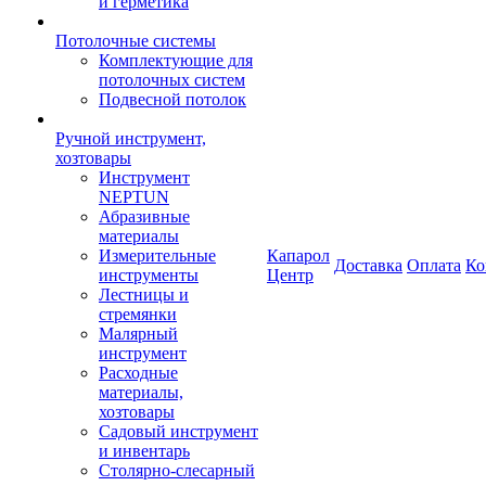
и герметика
Потолочные системы
Комплектующие для
потолочных систем
Подвесной потолок
Ручной инструмент,
хозтовары
Инструмент
NEPTUN
Абразивные
материалы
Измерительные
Капарол
Доставка
Оплата
Ко
инструменты
Центр
Лестницы и
стремянки
Малярный
инструмент
Расходные
материалы,
хозтовары
Садовый инструмент
и инвентарь
Столярно-слесарный