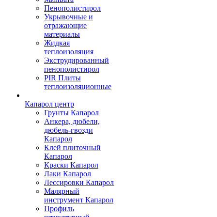
Пенополистирол
Укрывочные и
отражающие
материалы
Жидкая
теплоизоляция
Экструдированный
пенополистирол
PIR Плиты
теплоизоляционные
Капарол центр
Грунты Капарол
Анкера, дюбели,
дюбель-гвозди
Капарол
Клей плиточный
Капарол
Краски Капарол
Лаки Капарол
Лессировки Капарол
Малярный
инструмент Капарол
Профиль