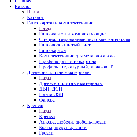
Главная
Каталог
Назад
Каталог
Гипсокартон и комплектующие
Назад
Гипсокартон и комплектующие
Специализированные листовые материалы
Гипсоволокнистый лист
Гипсокартон
Комплектующие для металлокаркаса
Профиль для гипсокартона
Профиль штукатурный, маячковый
Древесно-плитные материалы
Назад
Древесно-плитные материалы
ДВП, ДСП
Плита OSB
Фанера
Крепеж
Назад
Крепеж
Анкера, дюбели, дюбель-гвозди
Болты, шурупы, гайки
Гвозди