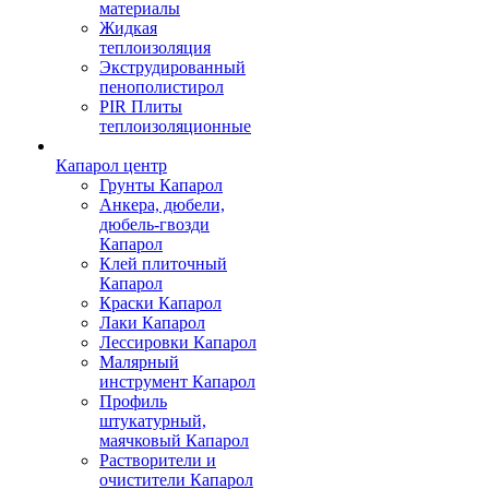
материалы
Жидкая
теплоизоляция
Экструдированный
пенополистирол
PIR Плиты
теплоизоляционные
Капарол центр
Грунты Капарол
Анкера, дюбели,
дюбель-гвозди
Капарол
Клей плиточный
Капарол
Краски Капарол
Лаки Капарол
Лессировки Капарол
Малярный
инструмент Капарол
Профиль
штукатурный,
маячковый Капарол
Растворители и
очистители Капарол