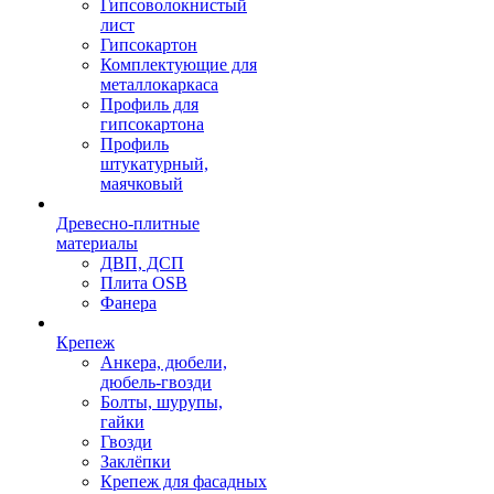
Гипсоволокнистый
лист
Гипсокартон
Комплектующие для
металлокаркаса
Профиль для
гипсокартона
Профиль
штукатурный,
маячковый
Древесно-плитные
материалы
ДВП, ДСП
Плита OSB
Фанера
Крепеж
Анкера, дюбели,
дюбель-гвозди
Болты, шурупы,
гайки
Гвозди
Заклёпки
Крепеж для фасадных