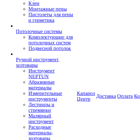
Клеи
Монтажные пены
Пистолеты для пены
и герметика
Потолочные системы
Комплектующие для
потолочных систем
Подвесной потолок
Ручной инструмент,
хозтовары
Инструмент
NEPTUN
Абразивные
материалы
Измерительные
Капарол
Доставка
Оплата
Ко
инструменты
Центр
Лестницы и
стремянки
Малярный
инструмент
Расходные
материалы,
хозтовары