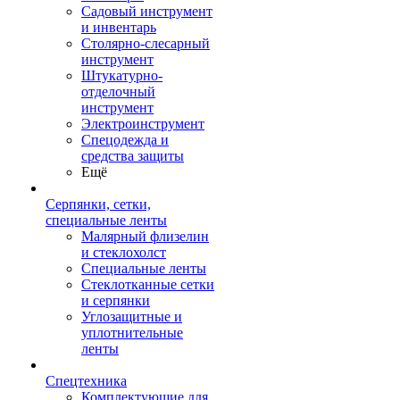
Садовый инструмент
и инвентарь
Столярно-слесарный
инструмент
Штукатурно-
отделочный
инструмент
Электроинструмент
Спецодежда и
средства защиты
Ещё
Серпянки, сетки,
специальные ленты
Малярный флизелин
и стеклохолст
Специальные ленты
Стеклотканные сетки
и серпянки
Углозащитные и
уплотнительные
ленты
Спецтехника
Комплектующие для