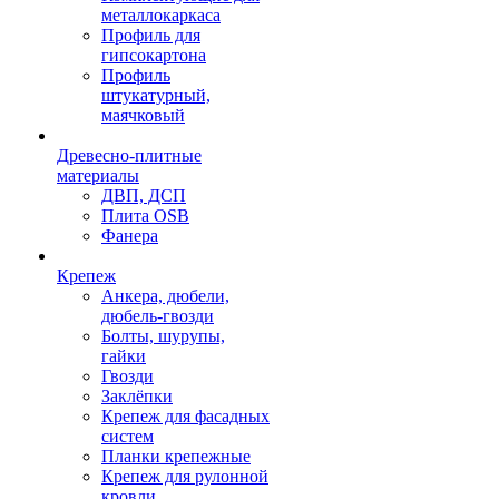
металлокаркаса
Профиль для
гипсокартона
Профиль
штукатурный,
маячковый
Древесно-плитные
материалы
ДВП, ДСП
Плита OSB
Фанера
Крепеж
Анкера, дюбели,
дюбель-гвозди
Болты, шурупы,
гайки
Гвозди
Заклёпки
Крепеж для фасадных
систем
Планки крепежные
Крепеж для рулонной
кровли