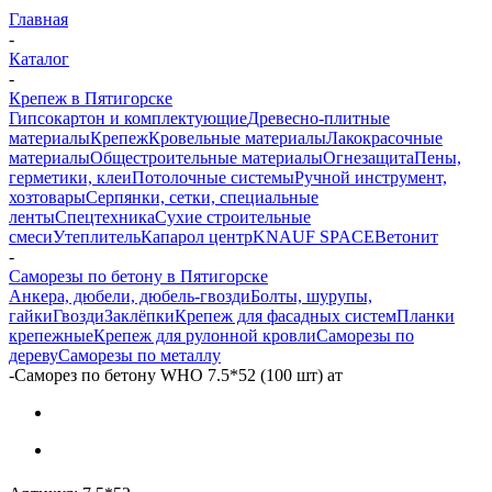
Главная
-
Каталог
-
Крепеж в Пятигорске
Гипсокартон и комплектующие
Древесно-плитные
материалы
Крепеж
Кровельные материалы
Лакокрасочные
материалы
Общестроительные материалы
Огнезащита
Пены,
герметики, клеи
Потолочные системы
Ручной инструмент,
хозтовары
Серпянки, сетки, специальные
ленты
Спецтехника
Сухие строительные
смеси
Утеплитель
Капарол центр
KNAUF SPACE
Ветонит
-
Саморезы по бетону в Пятигорске
Анкера, дюбели, дюбель-гвозди
Болты, шурупы,
гайки
Гвозди
Заклёпки
Крепеж для фасадных систем
Планки
крепежные
Крепеж для рулонной кровли
Саморезы по
дереву
Саморезы по металлу
-
Саморез по бетону WHO 7.5*52 (100 шт) ат