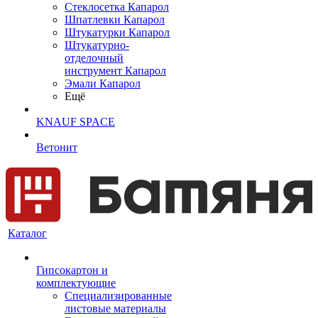
Cтеклосетка Капарол
Шпатлевки Капарол
Штукатурки Капарол
Штукатурно-
отделочный
инструмент Капарол
Эмали Капарол
Ещё
KNAUF SPACE
Ветонит
Каталог
Гипсокартон и
комплектующие
Специализированные
листовые материалы