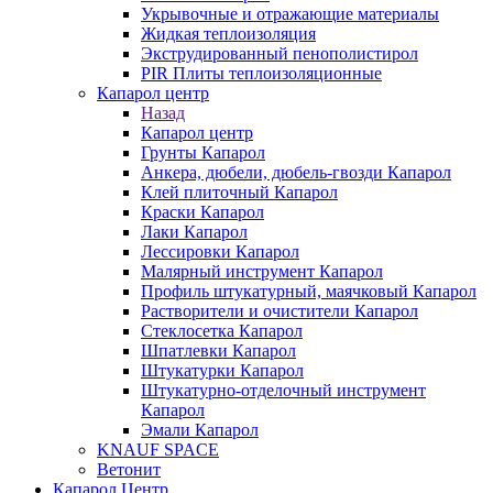
Укрывочные и отражающие материалы
Жидкая теплоизоляция
Экструдированный пенополистирол
PIR Плиты теплоизоляционные
Капарол центр
Назад
Капарол центр
Грунты Капарол
Анкера, дюбели, дюбель-гвозди Капарол
Клей плиточный Капарол
Краски Капарол
Лаки Капарол
Лессировки Капарол
Малярный инструмент Капарол
Профиль штукатурный, маячковый Капарол
Растворители и очистители Капарол
Cтеклосетка Капарол
Шпатлевки Капарол
Штукатурки Капарол
Штукатурно-отделочный инструмент
Капарол
Эмали Капарол
KNAUF SPACE
Ветонит
Капарол Центр