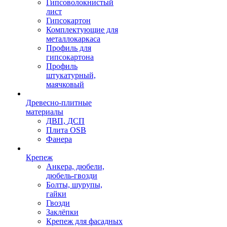
Гипсоволокнистый
лист
Гипсокартон
Комплектующие для
металлокаркаса
Профиль для
гипсокартона
Профиль
штукатурный,
маячковый
Древесно-плитные
материалы
ДВП, ДСП
Плита OSB
Фанера
Крепеж
Анкера, дюбели,
дюбель-гвозди
Болты, шурупы,
гайки
Гвозди
Заклёпки
Крепеж для фасадных