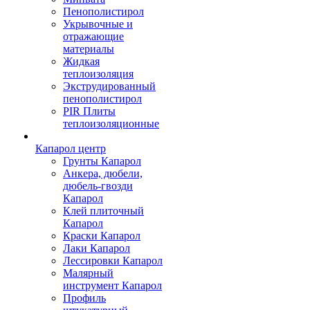
Пенополистирол
Укрывочные и
отражающие
материалы
Жидкая
теплоизоляция
Экструдированный
пенополистирол
PIR Плиты
теплоизоляционные
Капарол центр
Грунты Капарол
Анкера, дюбели,
дюбель-гвозди
Капарол
Клей плиточный
Капарол
Краски Капарол
Лаки Капарол
Лессировки Капарол
Малярный
инструмент Капарол
Профиль