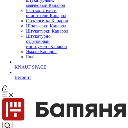
штукатурный,
маячковый Капарол
Растворители и
очистители Капарол
Cтеклосетка Капарол
Шпатлевки Капарол
Штукатурки Капарол
Штукатурно-
отделочный
инструмент Капарол
Эмали Капарол
Ещё
KNAUF SPACE
Ветонит