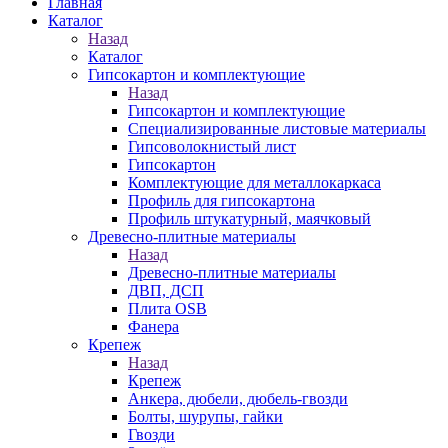
Главная
Каталог
Назад
Каталог
Гипсокартон и комплектующие
Назад
Гипсокартон и комплектующие
Специализированные листовые материалы
Гипсоволокнистый лист
Гипсокартон
Комплектующие для металлокаркаса
Профиль для гипсокартона
Профиль штукатурный, маячковый
Древесно-плитные материалы
Назад
Древесно-плитные материалы
ДВП, ДСП
Плита OSB
Фанера
Крепеж
Назад
Крепеж
Анкера, дюбели, дюбель-гвозди
Болты, шурупы, гайки
Гвозди