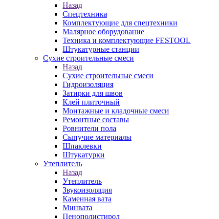
Назад
Спецтехника
Комплектующие для спецтехники
Малярное оборудование
Техника и комплектующие FESTOOL
Штукатурные станции
Сухие строительные смеси
Назад
Сухие строительные смеси
Гидроизоляция
Затирки для швов
Клей плиточный
Монтажные и кладочные смеси
Ремонтные составы
Ровнители пола
Сыпучие материалы
Шпаклевки
Штукатурки
Утеплитель
Назад
Утеплитель
Звукоизоляция
Каменная вата
Минвата
Пенополистирол