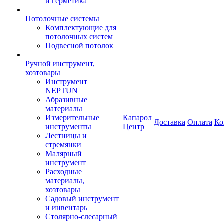
и герметика
Потолочные системы
Комплектующие для
потолочных систем
Подвесной потолок
Ручной инструмент,
хозтовары
Инструмент
NEPTUN
Абразивные
материалы
Измерительные
Капарол
Доставка
Оплата
Ко
инструменты
Центр
Лестницы и
стремянки
Малярный
инструмент
Расходные
материалы,
хозтовары
Садовый инструмент
и инвентарь
Столярно-слесарный