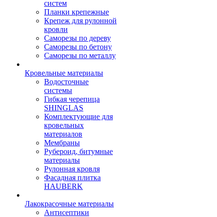
систем
Планки крепежные
Крепеж для рулонной
кровли
Саморезы по дереву
Саморезы по бетону
Саморезы по металлу
Кровельные материалы
Водосточные
системы
Гибкая черепица
SHINGLAS
Комплектующие для
кровельных
материалов
Мембраны
Рубероид, битумные
материалы
Рулонная кровля
Фасадная плитка
HAUBERK
Лакокрасочные материалы
Антисептики