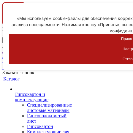
«Мы используем cookie-файлы для обеспечения коррект
анализа посещаемости. Нажимая кнопку «Принять», вы со
Ваш город
конфиденц
Пятигорск
Принят
Настр
Личный кабинет
8-800-775-59-89
Откло
8-800-775-59-89
+7 918 754-83-77
Заказать звонок
Каталог
Гипсокартон и
комплектующие
Специализированные
листовые материалы
Гипсоволокнистый
лист
Гипсокартон
Комплектующие для