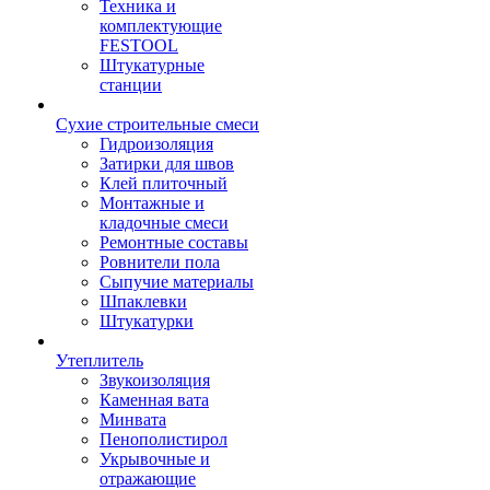
Техника и
комплектующие
FESTOOL
Штукатурные
станции
Сухие строительные смеси
Гидроизоляция
Затирки для швов
Клей плиточный
Монтажные и
кладочные смеси
Ремонтные составы
Ровнители пола
Сыпучие материалы
Шпаклевки
Штукатурки
Утеплитель
Звукоизоляция
Каменная вата
Минвата
Пенополистирол
Укрывочные и
отражающие