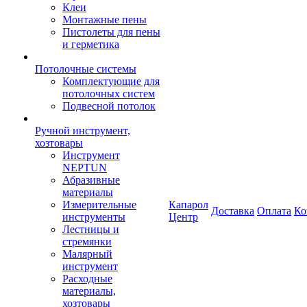
Клеи
Монтажные пены
Пистолеты для пены
и герметика
Потолочные системы
Комплектующие для
потолочных систем
Подвесной потолок
Ручной инструмент,
хозтовары
Инструмент
NEPTUN
Абразивные
материалы
Измерительные
Капарол
Доставка
Оплата
Ко
инструменты
Центр
Лестницы и
стремянки
Малярный
инструмент
Расходные
материалы,
хозтовары