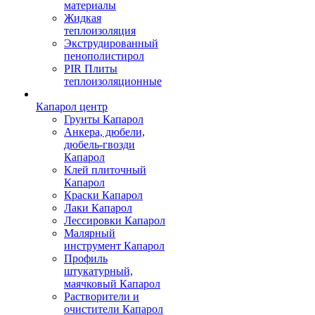
материалы
Жидкая
теплоизоляция
Экструдированный
пенополистирол
PIR Плиты
теплоизоляционные
Капарол центр
Грунты Капарол
Анкера, дюбели,
дюбель-гвозди
Капарол
Клей плиточный
Капарол
Краски Капарол
Лаки Капарол
Лессировки Капарол
Малярный
инструмент Капарол
Профиль
штукатурный,
маячковый Капарол
Растворители и
очистители Капарол