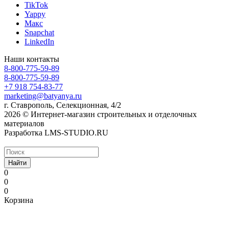
TikTok
Yappy
Макс
Snapchat
LinkedIn
Наши контакты
8-800-775-59-89
8-800-775-59-89
+7 918 754-83-77
marketing@batyanya.ru
г. Ставрополь, Селекционная, 4/2
2026 © Интернет-магазин строительных и отделочных
материалов
Разработка LMS-STUDIO.RU
Найти
0
0
0
Корзина