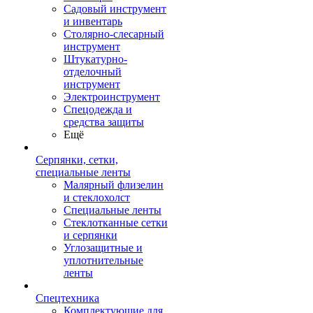
Садовый инструмент
и инвентарь
Столярно-слесарный
инструмент
Штукатурно-
отделочный
инструмент
Электроинструмент
Спецодежда и
средства защиты
Ещё
Серпянки, сетки,
специальные ленты
Малярный флизелин
и стеклохолст
Специальные ленты
Стеклотканные сетки
и серпянки
Углозащитные и
уплотнительные
ленты
Спецтехника
Комплектующие для