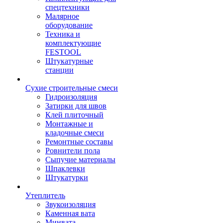
спецтехники
Малярное
оборудование
Техника и
комплектующие
FESTOOL
Штукатурные
станции
Сухие строительные смеси
Гидроизоляция
Затирки для швов
Клей плиточный
Монтажные и
кладочные смеси
Ремонтные составы
Ровнители пола
Сыпучие материалы
Шпаклевки
Штукатурки
Утеплитель
Звукоизоляция
Каменная вата
Минвата