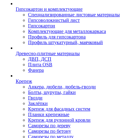
Гипсокартон и комплектующие
Специализированные листовые материалы
Гипсоволокнистый лист
Гипсокартон
Комплектующие для металлокаркаса
Профиль для гипсокартона
Профиль штукатурный, маячковый
Древесно-плитные материалы
ДВП, ДСП
Плита OSB
Фанера
Крепеж
Анкера, дюбели, дюбель-гвозди
Болты, шурупы, гайки
Гвозди
Заклёпки
Крепеж для фасадных систем
Планки крепежные
Крепеж для рулонной кровли
Саморезы по дереву
Саморезы по бетону
Саморезы по металлу