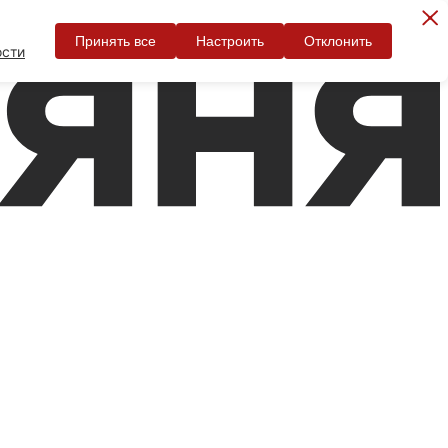
Принять все
Настроить
Отклонить
ости