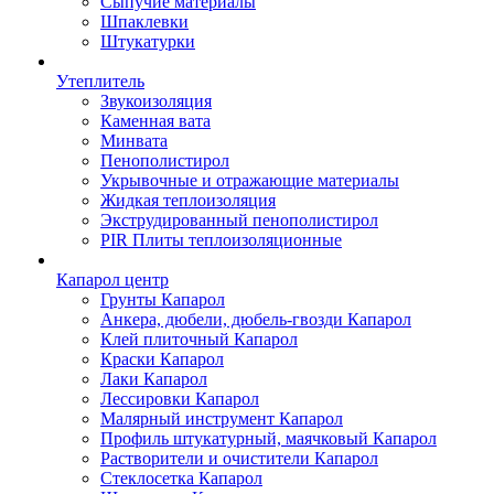
Сыпучие материалы
Шпаклевки
Штукатурки
Утеплитель
Звукоизоляция
Каменная вата
Минвата
Пенополистирол
Укрывочные и отражающие материалы
Жидкая теплоизоляция
Экструдированный пенополистирол
PIR Плиты теплоизоляционные
Капарол центр
Грунты Капарол
Анкера, дюбели, дюбель-гвозди Капарол
Клей плиточный Капарол
Краски Капарол
Лаки Капарол
Лессировки Капарол
Малярный инструмент Капарол
Профиль штукатурный, маячковый Капарол
Растворители и очистители Капарол
Cтеклосетка Капарол