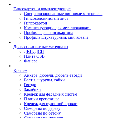
Гипсокартон и комплектующие
Специализированные листовые материалы
Гипсоволокнистый лист
Гипсокартон
Комплектующие для металлокаркаса
Профиль для гипсокартона
Профиль штукатурный, маячковый
Древесно-плитные материалы
ДВП, ДСП
Плита OSB
Фанера
Крепеж
Анкера, дюбели, дюбель-гвозди
Болты, шурупы, гайки
Гвозди
Заклёпки
Крепеж для фасадных систем
Планки крепежные
Крепеж для рулонной кровли
Саморезы по дереву
Саморезы по бетону
Саморезы по металлу