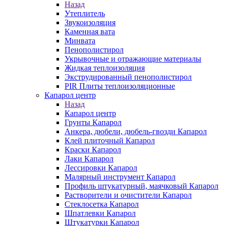
Назад
Утеплитель
Звукоизоляция
Каменная вата
Минвата
Пенополистирол
Укрывочные и отражающие материалы
Жидкая теплоизоляция
Экструдированный пенополистирол
PIR Плиты теплоизоляционные
Капарол центр
Назад
Капарол центр
Грунты Капарол
Анкера, дюбели, дюбель-гвозди Капарол
Клей плиточный Капарол
Краски Капарол
Лаки Капарол
Лессировки Капарол
Малярный инструмент Капарол
Профиль штукатурный, маячковый Капарол
Растворители и очистители Капарол
Cтеклосетка Капарол
Шпатлевки Капарол
Штукатурки Капарол