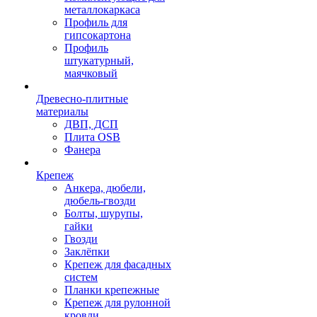
металлокаркаса
Профиль для
гипсокартона
Профиль
штукатурный,
маячковый
Древесно-плитные
материалы
ДВП, ДСП
Плита OSB
Фанера
Крепеж
Анкера, дюбели,
дюбель-гвозди
Болты, шурупы,
гайки
Гвозди
Заклёпки
Крепеж для фасадных
систем
Планки крепежные
Крепеж для рулонной
кровли