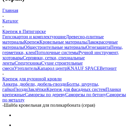
Главная
-
Каталог
-
Крепеж в Пятигорске
Гипсокартон и комплектующие
Древесно-плитные
материалы
Крепеж
Кровельные материалы
Лакокрасочные
материалы
Общестроительные материалы
Огнезащита
Пены,
герметики, клеи
Потолочные системы
Ручной инструмент,
хозтовары
Серпянки, сетки, специальные
ленты
Спецтехника
Сухие строительные
смеси
Утеплитель
Капарол центр
KNAUF SPACE
Ветонит
-
Крепеж для рулонной кровли
Анкера, дюбели, дюбель-гвозди
Болты, шурупы,
гайки
Гвозди
Заклёпки
Крепеж для фасадных систем
Планки
крепежные
Саморезы по дереву
Саморезы по бетону
Саморезы
по металлу
-
Шайба кровельная для поликарбоната (серая)