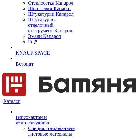
Cтеклосетка Капарол
Шпатлевки Капарол
Штукатурки Капарол
Штукатурно-
отделочный
инструмент Капарол
Эмали Капарол
Ещё
KNAUF SPACE
Ветонит
Каталог
Гипсокартон и
комплектующие
Специализированные
листовые материалы