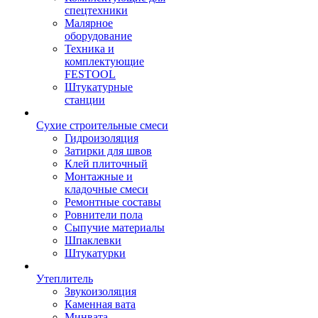
спецтехники
Малярное
оборудование
Техника и
комплектующие
FESTOOL
Штукатурные
станции
Сухие строительные смеси
Гидроизоляция
Затирки для швов
Клей плиточный
Монтажные и
кладочные смеси
Ремонтные составы
Ровнители пола
Сыпучие материалы
Шпаклевки
Штукатурки
Утеплитель
Звукоизоляция
Каменная вата
Минвата