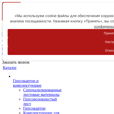
«Мы используем cookie-файлы для обеспечения коррект
анализа посещаемости. Нажимая кнопку «Принять», вы со
Ваш город
конфиденц
Пятигорск
Принят
Настр
Личный кабинет
8-800-775-59-89
Откло
8-800-775-59-89
+7 918 754-83-77
Заказать звонок
Каталог
Гипсокартон и
комплектующие
Специализированные
листовые материалы
Гипсоволокнистый
лист
Гипсокартон
Комплектующие для