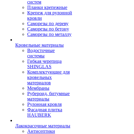
систем
Планки крепежные
Крепеж для рулонной
кровли
Саморезы по дереву
Саморезы по бетону
Саморезы по металлу
Кровельные материалы
Водосточные
системы
Гибкая черепица
SHINGLAS
Комплектующие для
кровельных
материалов
Мембраны
Рубероид, битумные
материалы
Рулонная кровля
Фасадная плитка
HAUBERK
Лакокрасочные материалы
Антисептики