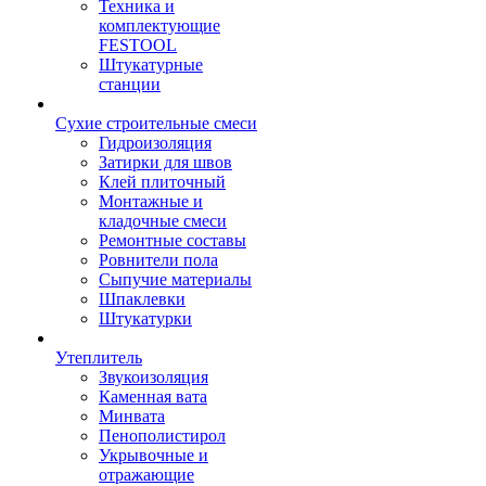
Техника и
комплектующие
FESTOOL
Штукатурные
станции
Сухие строительные смеси
Гидроизоляция
Затирки для швов
Клей плиточный
Монтажные и
кладочные смеси
Ремонтные составы
Ровнители пола
Сыпучие материалы
Шпаклевки
Штукатурки
Утеплитель
Звукоизоляция
Каменная вата
Минвата
Пенополистирол
Укрывочные и
отражающие