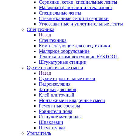
Серпянки, сетки, специальные ленты
Малярный флизелин и стеклохолст
Специальные ленты
Стеклотканные сетки и серпянки
Углозащитные и уплотнительные ленты
Спецтехника
Назад
Спецтехника
Комплектующие для спецтехники
Малярное оборудование
Техника и комплектующие FESTOOL
Штукатурные станции
Сухие строительные смеси
Назад
Сухие строительные смеси
Гидроизоляция
Затирки для швов
Клей плиточный
Монтажные и кладочные смеси
Ремонтные составы
Ровнители пола
Сыпучие материалы
Шпаклевки
Штукатурки
Утеплитель