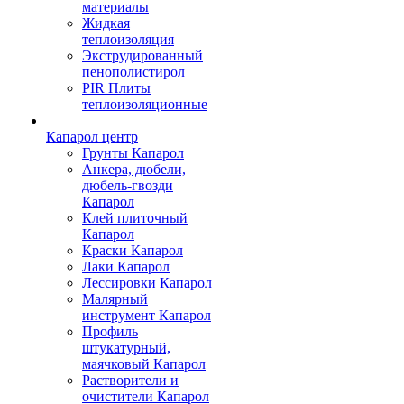
материалы
Жидкая
теплоизоляция
Экструдированный
пенополистирол
PIR Плиты
теплоизоляционные
Капарол центр
Грунты Капарол
Анкера, дюбели,
дюбель-гвозди
Капарол
Клей плиточный
Капарол
Краски Капарол
Лаки Капарол
Лессировки Капарол
Малярный
инструмент Капарол
Профиль
штукатурный,
маячковый Капарол
Растворители и
очистители Капарол