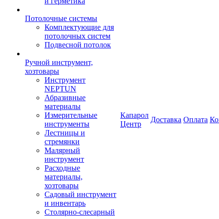
и герметика
Потолочные системы
Комплектующие для
потолочных систем
Подвесной потолок
Ручной инструмент,
хозтовары
Инструмент
NEPTUN
Абразивные
материалы
Измерительные
Капарол
Доставка
Оплата
Ко
инструменты
Центр
Лестницы и
стремянки
Малярный
инструмент
Расходные
материалы,
хозтовары
Садовый инструмент
и инвентарь
Столярно-слесарный