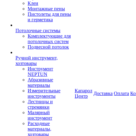
Клеи
Монтажные пены
Пистолеты для пены
и герметика
Потолочные системы
Комплектующие для
потолочных систем
Подвесной потолок
Ручной инструмент,
хозтовары
Инструмент
NEPTUN
Абразивные
материалы
Измерительные
Капарол
Доставка
Оплата
Ко
инструменты
Центр
Лестницы и
стремянки
Малярный
инструмент
Расходные
материалы,
хозтовары