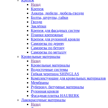
Крепеж
Назад
Крепеж
Анкера, дюбели, дюбель-гвозди
Болты, шурупы, гайки
Гвозди
Заклёпки
Крепеж для фасадных систем
Планки крепежные
Крепеж для рулонной кровли
Саморезы по дереву
Саморезы по бетону
Саморезы по металлу
Кровельные материалы
Назад
Кровельные материалы
Водосточные системы
Гибкая черепица SHINGLAS
Комплектующие для кровельных материалов
Мембраны
Рубероид, битумные материалы
Рулонная кровля
Фасадная плитка HAUBERK
Лакокрасочные материалы
Назад