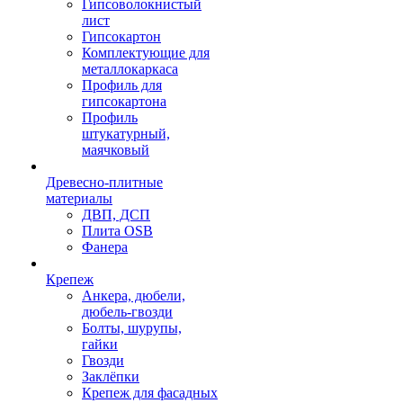
Гипсоволокнистый
лист
Гипсокартон
Комплектующие для
металлокаркаса
Профиль для
гипсокартона
Профиль
штукатурный,
маячковый
Древесно-плитные
материалы
ДВП, ДСП
Плита OSB
Фанера
Крепеж
Анкера, дюбели,
дюбель-гвозди
Болты, шурупы,
гайки
Гвозди
Заклёпки
Крепеж для фасадных