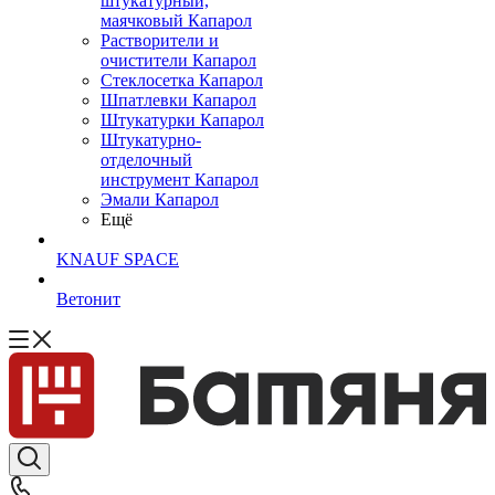
штукатурный,
маячковый Капарол
Растворители и
очистители Капарол
Cтеклосетка Капарол
Шпатлевки Капарол
Штукатурки Капарол
Штукатурно-
отделочный
инструмент Капарол
Эмали Капарол
Ещё
KNAUF SPACE
Ветонит