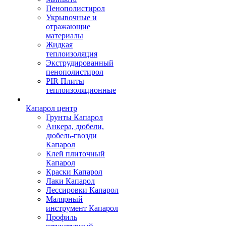
Пенополистирол
Укрывочные и
отражающие
материалы
Жидкая
теплоизоляция
Экструдированный
пенополистирол
PIR Плиты
теплоизоляционные
Капарол центр
Грунты Капарол
Анкера, дюбели,
дюбель-гвозди
Капарол
Клей плиточный
Капарол
Краски Капарол
Лаки Капарол
Лессировки Капарол
Малярный
инструмент Капарол
Профиль