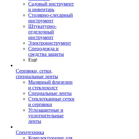
Садовый инструмент
и инвентарь
Столярно-слесарный
инструмент
Штукатурно-
отделочный
инструмент
Электроинструмент
Спецодежда и
средства защиты
Ещё
Серпянки, сетки,
специальные ленты
Малярный флизелин
и стеклохолст
Специальные ленты
Стеклотканные сетки
и серпянки
Углозащитные и
уплотнительные
ленты
Спецтехника
Комплектующие для