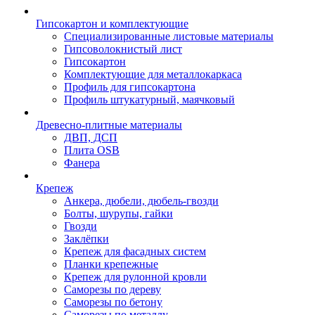
Гипсокартон и комплектующие
Специализированные листовые материалы
Гипсоволокнистый лист
Гипсокартон
Комплектующие для металлокаркаса
Профиль для гипсокартона
Профиль штукатурный, маячковый
Древесно-плитные материалы
ДВП, ДСП
Плита OSB
Фанера
Крепеж
Анкера, дюбели, дюбель-гвозди
Болты, шурупы, гайки
Гвозди
Заклёпки
Крепеж для фасадных систем
Планки крепежные
Крепеж для рулонной кровли
Саморезы по дереву
Саморезы по бетону
Саморезы по металлу