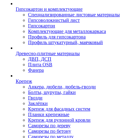
Гипсокартон и комплектующие
Специализированные листовые материалы
Гипсоволокнистый лист
Гипсокартон
Комплектующие для металлокаркаса
Профиль для гипсокартона
Профиль штукатурный, маячковый
Древесно-плитные материалы
ДВП, ДСП
Плита OSB
Фанера
Крепеж
Анкера, дюбели, дюбель-гвозди
Болты, шурупы, гайки
Гвозди
Заклёпки
Крепеж для фасадных систем
Планки крепежные
Крепеж для рулонной кровли
Саморезы по дереву
Саморезы по бетону
Саморезы по металлу