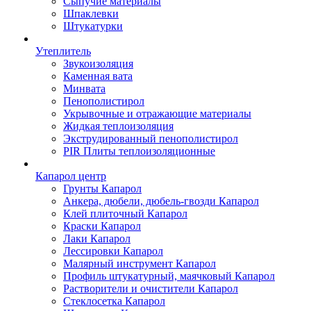
Сыпучие материалы
Шпаклевки
Штукатурки
Утеплитель
Звукоизоляция
Каменная вата
Минвата
Пенополистирол
Укрывочные и отражающие материалы
Жидкая теплоизоляция
Экструдированный пенополистирол
PIR Плиты теплоизоляционные
Капарол центр
Грунты Капарол
Анкера, дюбели, дюбель-гвозди Капарол
Клей плиточный Капарол
Краски Капарол
Лаки Капарол
Лессировки Капарол
Малярный инструмент Капарол
Профиль штукатурный, маячковый Капарол
Растворители и очистители Капарол
Cтеклосетка Капарол