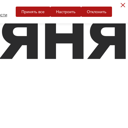
Принять все
Настроить
Отклонить
ости