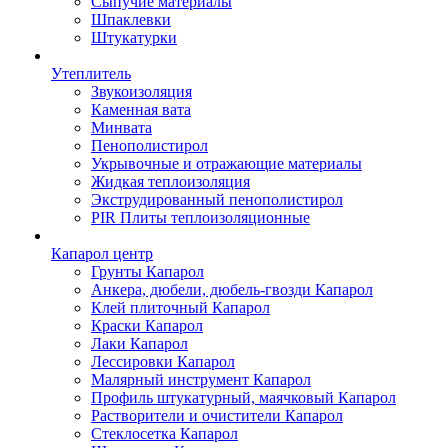
Сыпучие материалы
Шпаклевки
Штукатурки
Утеплитель
Звукоизоляция
Каменная вата
Минвата
Пенополистирол
Укрывочные и отражающие материалы
Жидкая теплоизоляция
Экструдированный пенополистирол
PIR Плиты теплоизоляционные
Капарол центр
Грунты Капарол
Анкера, дюбели, дюбель-гвозди Капарол
Клей плиточный Капарол
Краски Капарол
Лаки Капарол
Лессировки Капарол
Малярный инструмент Капарол
Профиль штукатурный, маячковый Капарол
Растворители и очистители Капарол
Cтеклосетка Капарол