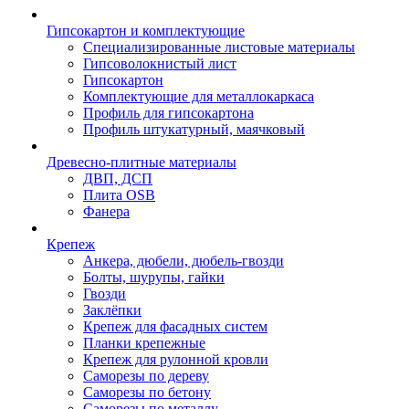
Гипсокартон и комплектующие
Специализированные листовые материалы
Гипсоволокнистый лист
Гипсокартон
Комплектующие для металлокаркаса
Профиль для гипсокартона
Профиль штукатурный, маячковый
Древесно-плитные материалы
ДВП, ДСП
Плита OSB
Фанера
Крепеж
Анкера, дюбели, дюбель-гвозди
Болты, шурупы, гайки
Гвозди
Заклёпки
Крепеж для фасадных систем
Планки крепежные
Крепеж для рулонной кровли
Саморезы по дереву
Саморезы по бетону
Саморезы по металлу