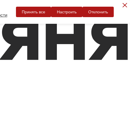
Принять все
Настроить
Отклонить
ости