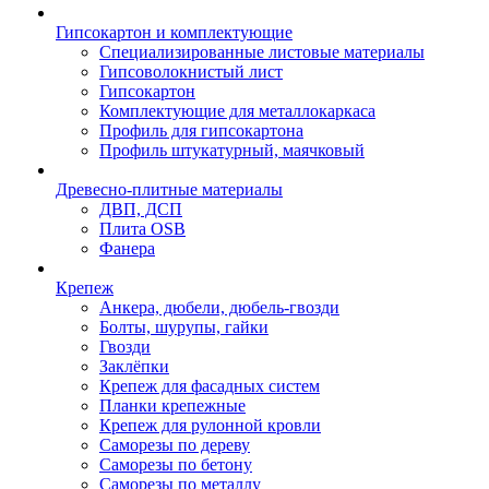
Гипсокартон и комплектующие
Специализированные листовые материалы
Гипсоволокнистый лист
Гипсокартон
Комплектующие для металлокаркаса
Профиль для гипсокартона
Профиль штукатурный, маячковый
Древесно-плитные материалы
ДВП, ДСП
Плита OSB
Фанера
Крепеж
Анкера, дюбели, дюбель-гвозди
Болты, шурупы, гайки
Гвозди
Заклёпки
Крепеж для фасадных систем
Планки крепежные
Крепеж для рулонной кровли
Саморезы по дереву
Саморезы по бетону
Саморезы по металлу