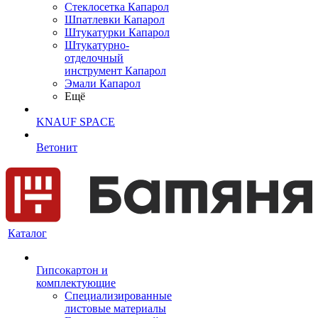
Cтеклосетка Капарол
Шпатлевки Капарол
Штукатурки Капарол
Штукатурно-
отделочный
инструмент Капарол
Эмали Капарол
Ещё
KNAUF SPACE
Ветонит
Каталог
Гипсокартон и
комплектующие
Специализированные
листовые материалы