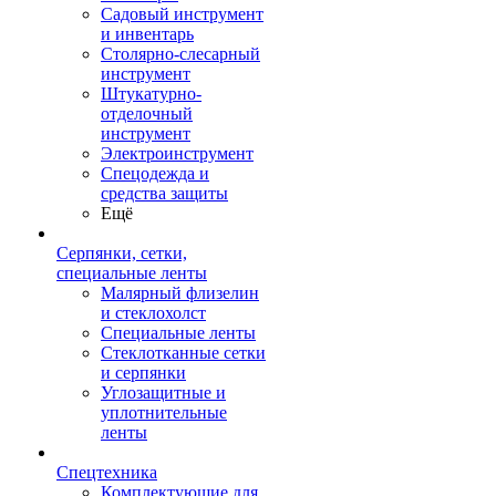
Садовый инструмент
и инвентарь
Столярно-слесарный
инструмент
Штукатурно-
отделочный
инструмент
Электроинструмент
Спецодежда и
средства защиты
Ещё
Серпянки, сетки,
специальные ленты
Малярный флизелин
и стеклохолст
Специальные ленты
Стеклотканные сетки
и серпянки
Углозащитные и
уплотнительные
ленты
Спецтехника
Комплектующие для