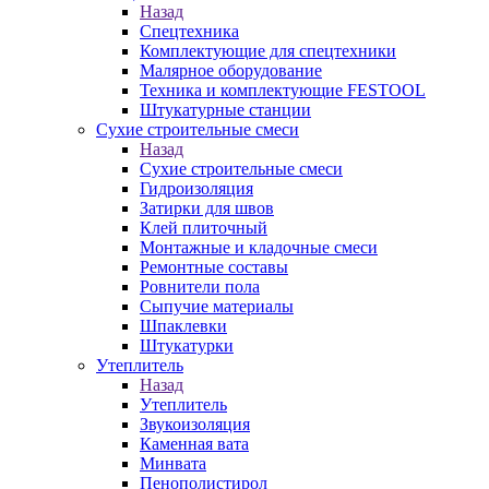
Назад
Спецтехника
Комплектующие для спецтехники
Малярное оборудование
Техника и комплектующие FESTOOL
Штукатурные станции
Сухие строительные смеси
Назад
Сухие строительные смеси
Гидроизоляция
Затирки для швов
Клей плиточный
Монтажные и кладочные смеси
Ремонтные составы
Ровнители пола
Сыпучие материалы
Шпаклевки
Штукатурки
Утеплитель
Назад
Утеплитель
Звукоизоляция
Каменная вата
Минвата
Пенополистирол