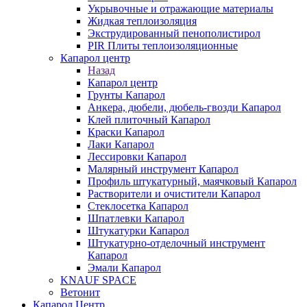
Укрывочные и отражающие материалы
Жидкая теплоизоляция
Экструдированный пенополистирол
PIR Плиты теплоизоляционные
Капарол центр
Назад
Капарол центр
Грунты Капарол
Анкера, дюбели, дюбель-гвозди Капарол
Клей плиточный Капарол
Краски Капарол
Лаки Капарол
Лессировки Капарол
Малярный инструмент Капарол
Профиль штукатурный, маячковый Капарол
Растворители и очистители Капарол
Cтеклосетка Капарол
Шпатлевки Капарол
Штукатурки Капарол
Штукатурно-отделочный инструмент
Капарол
Эмали Капарол
KNAUF SPACE
Ветонит
Капарол Центр