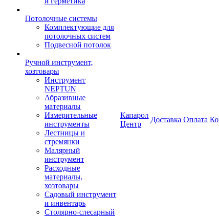
и герметика
Потолочные системы
Комплектующие для
потолочных систем
Подвесной потолок
Ручной инструмент,
хозтовары
Инструмент
NEPTUN
Абразивные
материалы
Измерительные
Капарол
Доставка
Оплата
Ко
инструменты
Центр
Лестницы и
стремянки
Малярный
инструмент
Расходные
материалы,
хозтовары
Садовый инструмент
и инвентарь
Столярно-слесарный