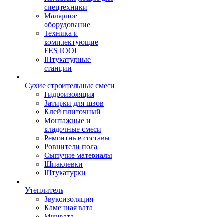
спецтехники
Малярное
оборудование
Техника и
комплектующие
FESTOOL
Штукатурные
станции
Сухие строительные смеси
Гидроизоляция
Затирки для швов
Клей плиточный
Монтажные и
кладочные смеси
Ремонтные составы
Ровнители пола
Сыпучие материалы
Шпаклевки
Штукатурки
Утеплитель
Звукоизоляция
Каменная вата
Минвата