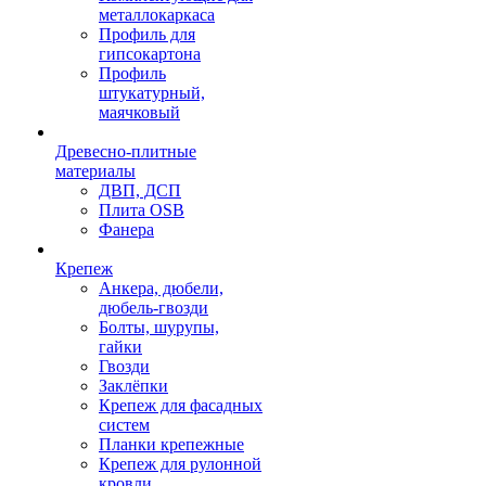
металлокаркаса
Профиль для
гипсокартона
Профиль
штукатурный,
маячковый
Древесно-плитные
материалы
ДВП, ДСП
Плита OSB
Фанера
Крепеж
Анкера, дюбели,
дюбель-гвозди
Болты, шурупы,
гайки
Гвозди
Заклёпки
Крепеж для фасадных
систем
Планки крепежные
Крепеж для рулонной
кровли