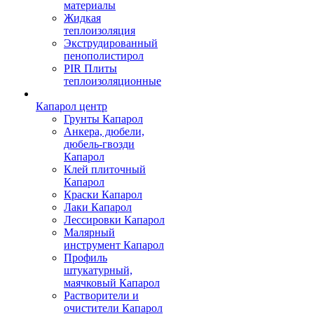
материалы
Жидкая
теплоизоляция
Экструдированный
пенополистирол
PIR Плиты
теплоизоляционные
Капарол центр
Грунты Капарол
Анкера, дюбели,
дюбель-гвозди
Капарол
Клей плиточный
Капарол
Краски Капарол
Лаки Капарол
Лессировки Капарол
Малярный
инструмент Капарол
Профиль
штукатурный,
маячковый Капарол
Растворители и
очистители Капарол