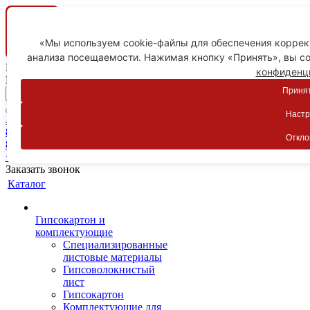
«Мы используем cookie-файлы для обеспечения коррект
анализа посещаемости. Нажимая кнопку «Принять», вы со
Ваш город
конфиденц
Пятигорск
Принят
Настр
Личный кабинет
8-800-775-59-89
Откло
8-800-775-59-89
+7 918 754-83-77
Заказать звонок
Каталог
Гипсокартон и
комплектующие
Специализированные
листовые материалы
Гипсоволокнистый
лист
Гипсокартон
Комплектующие для