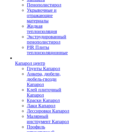
Пенополистирол
Укрывочные и
отражающие
материалы
Жидкая
теплоизоляция
Экструдированный
пенополистирол
PIR Плиты
теплоизоляционные
Капарол центр
Грунты Капарол
Анкера, дюбели,
дюбель-гвозди
Капарол
Клей плиточный
Капарол
Краски Капарол
Лаки Капарол
Лессировки Капарол
Малярный
инструмент Капарол
Профиль