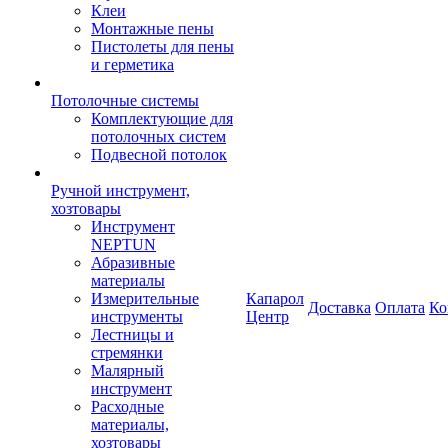
Клеи
Монтажные пены
Пистолеты для пены
и герметика
Потолочные системы
Комплектующие для
потолочных систем
Подвесной потолок
Ручной инструмент,
хозтовары
Инструмент
NEPTUN
Абразивные
материалы
Измерительные
Капарол
Доставка
Оплата
Ко
инструменты
Центр
Лестницы и
стремянки
Малярный
инструмент
Расходные
материалы,
хозтовары