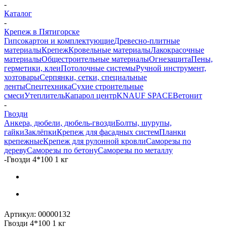
-
Каталог
-
Крепеж в Пятигорске
Гипсокартон и комплектующие
Древесно-плитные
материалы
Крепеж
Кровельные материалы
Лакокрасочные
материалы
Общестроительные материалы
Огнезащита
Пены,
герметики, клеи
Потолочные системы
Ручной инструмент,
хозтовары
Серпянки, сетки, специальные
ленты
Спецтехника
Сухие строительные
смеси
Утеплитель
Капарол центр
KNAUF SPACE
Ветонит
-
Гвозди
Анкера, дюбели, дюбель-гвозди
Болты, шурупы,
гайки
Заклёпки
Крепеж для фасадных систем
Планки
крепежные
Крепеж для рулонной кровли
Саморезы по
дереву
Саморезы по бетону
Саморезы по металлу
-
Гвозди 4*100 1 кг
Артикул:
00000132
Гвозди 4*100 1 кг