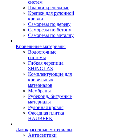
систем
Планки крепежные
Крепеж для рулонной
кровли
Саморезы по дереву
Саморезы по бетону
Саморезы по металлу
Кровельные материалы
Водосточные
системы
Гибкая черепица
SHINGLAS
Комплектующие для
кровельных
материалов
Мембраны
Рубероид, битумные
материалы
Рулонная кровля
Фасадная плитка
HAUBERK
Лакокрасочные материалы
Антисептики