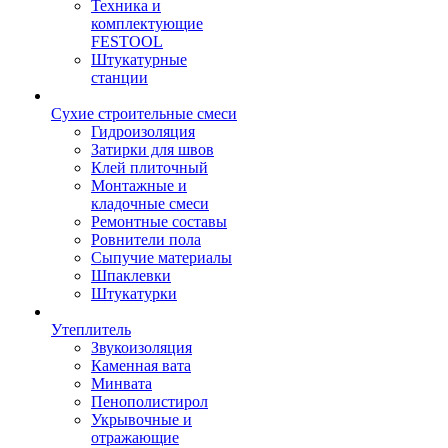
Техника и
комплектующие
FESTOOL
Штукатурные
станции
Сухие строительные смеси
Гидроизоляция
Затирки для швов
Клей плиточный
Монтажные и
кладочные смеси
Ремонтные составы
Ровнители пола
Сыпучие материалы
Шпаклевки
Штукатурки
Утеплитель
Звукоизоляция
Каменная вата
Минвата
Пенополистирол
Укрывочные и
отражающие