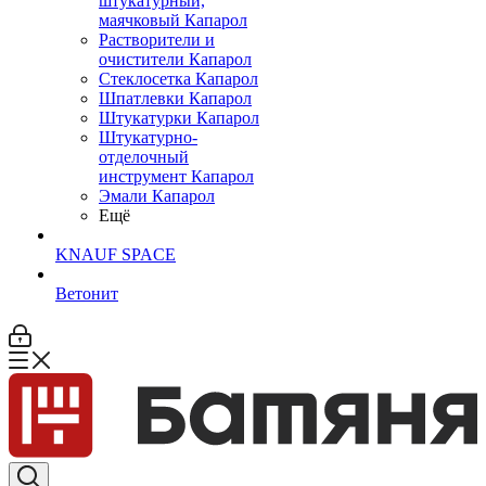
штукатурный,
маячковый Капарол
Растворители и
очистители Капарол
Cтеклосетка Капарол
Шпатлевки Капарол
Штукатурки Капарол
Штукатурно-
отделочный
инструмент Капарол
Эмали Капарол
Ещё
KNAUF SPACE
Ветонит