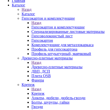
Главная
Каталог
Назад
Каталог
Гипсокартон и комплектующие
Назад
Гипсокартон и комплектующие
Специализированные листовые материалы
Гипсоволокнистый лист
Гипсокартон
Комплектующие для металлокаркаса
Профиль для гипсокартона
Профиль штукатурный, маячковый
Древесно-плитные материалы
Назад
Древесно-плитные материалы
ДВП, ДСП
Плита OSB
Фанера
Крепеж
Назад
Крепеж
Анкера, дюбели, дюбель-гвозди
Болты, шурупы, гайки
Гвозди