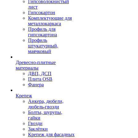
Гипсоволокнистый
лист
Гипсокартон
Комплектующие для
металлокаркаса
Профиль для
гипсокартона
Профиль
штукатурный,
маячковый
Древесно-плитные
материалы
ДВП, ДСП
Плита OSB
Фанера
Крепеж
Анкера, дюбели,
дюбель-гвозди
Болты, шурупы,
гайки
Гвозди
Заклёпки
Крепеж для фасадных