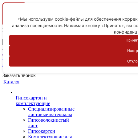
«Мы используем cookie-файлы для обеспечения коррект
анализа посещаемости. Нажимая кнопку «Принять», вы со
Ваш город
конфиденц
Пятигорск
Принят
Настр
Личный кабинет
8-800-775-59-89
Откло
8-800-775-59-89
+7 918 754-83-77
Заказать звонок
Каталог
Гипсокартон и
комплектующие
Специализированные
листовые материалы
Гипсоволокнистый
лист
Гипсокартон
Комплектующие для