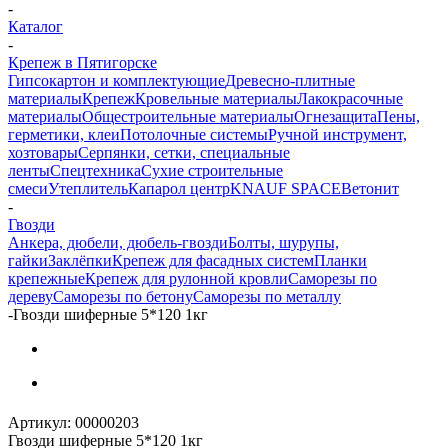
-
Каталог
-
Крепеж в Пятигорске
Гипсокартон и комплектующие
Древесно-плитные
материалы
Крепеж
Кровельные материалы
Лакокрасочные
материалы
Общестроительные материалы
Огнезащита
Пены,
герметики, клеи
Потолочные системы
Ручной инструмент,
хозтовары
Серпянки, сетки, специальные
ленты
Спецтехника
Сухие строительные
смеси
Утеплитель
Капарол центр
KNAUF SPACE
Ветонит
-
Гвозди
Анкера, дюбели, дюбель-гвозди
Болты, шурупы,
гайки
Заклёпки
Крепеж для фасадных систем
Планки
крепежные
Крепеж для рулонной кровли
Саморезы по
дереву
Саморезы по бетону
Саморезы по металлу
-
Гвозди шиферные 5*120 1кг
Артикул:
00000203
Гвозди шиферные 5*120 1кг