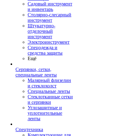
Садовый инструмент
и инвентарь
Столярно-слесарный
инструмент
Штукатурно-
отделочный
инструмент
Электроинструмент
Спецодежда и
средства защиты
Ещё
Серпянки, сетки,
специальные ленты
Малярный флизелин
и стеклохолст
Специальные ленты
Стеклотканные сетки
и серпянки
Углозащитные и
уплотнительные
ленты
Спецтехника
Комплектующие для