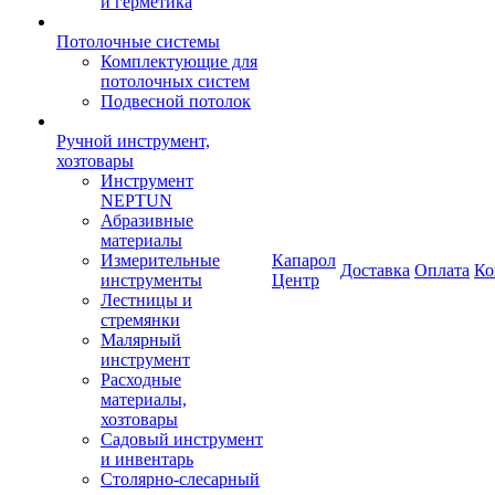
и герметика
Потолочные системы
Комплектующие для
потолочных систем
Подвесной потолок
Ручной инструмент,
хозтовары
Инструмент
NEPTUN
Абразивные
материалы
Измерительные
Капарол
Доставка
Оплата
Ко
инструменты
Центр
Лестницы и
стремянки
Малярный
инструмент
Расходные
материалы,
хозтовары
Садовый инструмент
и инвентарь
Столярно-слесарный