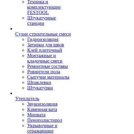
Техника и
комплектующие
FESTOOL
Штукатурные
станции
Сухие строительные смеси
Гидроизоляция
Затирки для швов
Клей плиточный
Монтажные и
кладочные смеси
Ремонтные составы
Ровнители пола
Сыпучие материалы
Шпаклевки
Штукатурки
Утеплитель
Звукоизоляция
Каменная вата
Минвата
Пенополистирол
Укрывочные и
отражающие