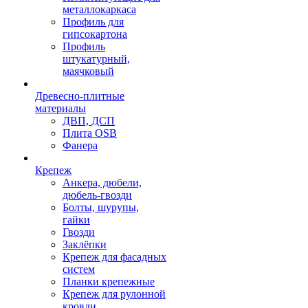
металлокаркаса
Профиль для
гипсокартона
Профиль
штукатурный,
маячковый
Древесно-плитные
материалы
ДВП, ДСП
Плита OSB
Фанера
Крепеж
Анкера, дюбели,
дюбель-гвозди
Болты, шурупы,
гайки
Гвозди
Заклёпки
Крепеж для фасадных
систем
Планки крепежные
Крепеж для рулонной
кровли