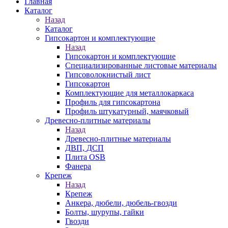
Главная
Каталог
Назад
Каталог
Гипсокартон и комплектующие
Назад
Гипсокартон и комплектующие
Специализированные листовые материалы
Гипсоволокнистый лист
Гипсокартон
Комплектующие для металлокаркаса
Профиль для гипсокартона
Профиль штукатурный, маячковый
Древесно-плитные материалы
Назад
Древесно-плитные материалы
ДВП, ДСП
Плита OSB
Фанера
Крепеж
Назад
Крепеж
Анкера, дюбели, дюбель-гвозди
Болты, шурупы, гайки
Гвозди