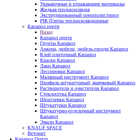
Укрывочные и отражающие материалы
Жидкая теплоизоляция
Экструдированный пенополистирол
PIR Плиты теплоизоляционные
Капарол центр
Назад
Капарол центр
Грунты Капарол
Анкера, дюбели, дюбель-гвозди Капарол
Клей плиточный Капарол
Краски Капарол
Лаки Капарол
Лессировки Капарол
Малярный инструмент Капарол
Профиль штукатурный, маячковый Капарол
Растворители и очистители Капарол
Cтеклосетка Капарол
Шпатлевки Капарол
Штукатурки Капарол
Штукатурно-отделочный инструмент
Капарол
Эмали Капарол
KNAUF SPACE
Ветонит
Капарол Центр