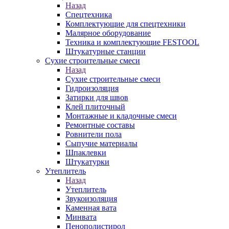
Назад
Спецтехника
Комплектующие для спецтехники
Малярное оборудование
Техника и комплектующие FESTOOL
Штукатурные станции
Сухие строительные смеси
Назад
Сухие строительные смеси
Гидроизоляция
Затирки для швов
Клей плиточный
Монтажные и кладочные смеси
Ремонтные составы
Ровнители пола
Сыпучие материалы
Шпаклевки
Штукатурки
Утеплитель
Назад
Утеплитель
Звукоизоляция
Каменная вата
Минвата
Пенополистирол