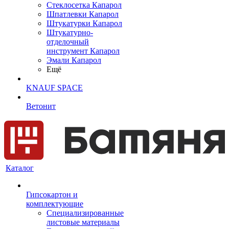
Cтеклосетка Капарол
Шпатлевки Капарол
Штукатурки Капарол
Штукатурно-
отделочный
инструмент Капарол
Эмали Капарол
Ещё
KNAUF SPACE
Ветонит
Каталог
Гипсокартон и
комплектующие
Специализированные
листовые материалы