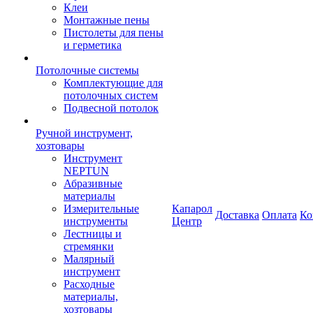
Клеи
Монтажные пены
Пистолеты для пены
и герметика
Потолочные системы
Комплектующие для
потолочных систем
Подвесной потолок
Ручной инструмент,
хозтовары
Инструмент
NEPTUN
Абразивные
материалы
Измерительные
Капарол
Доставка
Оплата
Ко
инструменты
Центр
Лестницы и
стремянки
Малярный
инструмент
Расходные
материалы,
хозтовары