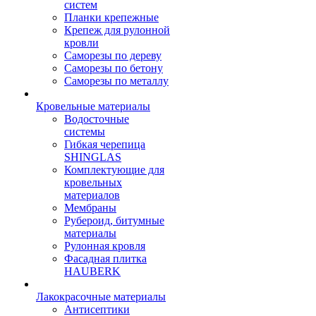
систем
Планки крепежные
Крепеж для рулонной
кровли
Саморезы по дереву
Саморезы по бетону
Саморезы по металлу
Кровельные материалы
Водосточные
системы
Гибкая черепица
SHINGLAS
Комплектующие для
кровельных
материалов
Мембраны
Рубероид, битумные
материалы
Рулонная кровля
Фасадная плитка
HAUBERK
Лакокрасочные материалы
Антисептики