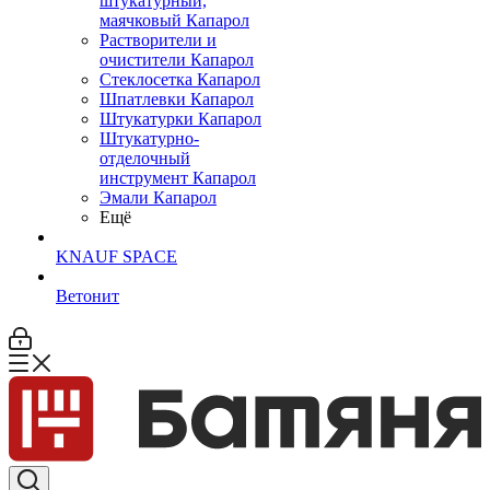
штукатурный,
маячковый Капарол
Растворители и
очистители Капарол
Cтеклосетка Капарол
Шпатлевки Капарол
Штукатурки Капарол
Штукатурно-
отделочный
инструмент Капарол
Эмали Капарол
Ещё
KNAUF SPACE
Ветонит