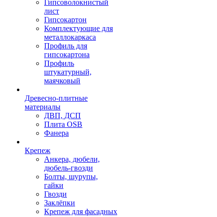
Гипсоволокнистый
лист
Гипсокартон
Комплектующие для
металлокаркаса
Профиль для
гипсокартона
Профиль
штукатурный,
маячковый
Древесно-плитные
материалы
ДВП, ДСП
Плита OSB
Фанера
Крепеж
Анкера, дюбели,
дюбель-гвозди
Болты, шурупы,
гайки
Гвозди
Заклёпки
Крепеж для фасадных