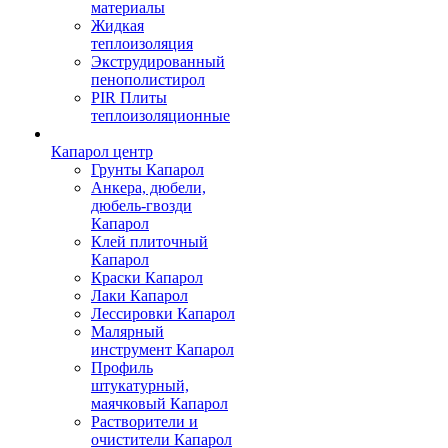
материалы
Жидкая
теплоизоляция
Экструдированный
пенополистирол
PIR Плиты
теплоизоляционные
Капарол центр
Грунты Капарол
Анкера, дюбели,
дюбель-гвозди
Капарол
Клей плиточный
Капарол
Краски Капарол
Лаки Капарол
Лессировки Капарол
Малярный
инструмент Капарол
Профиль
штукатурный,
маячковый Капарол
Растворители и
очистители Капарол