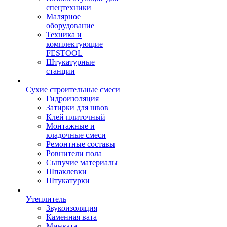
спецтехники
Малярное
оборудование
Техника и
комплектующие
FESTOOL
Штукатурные
станции
Сухие строительные смеси
Гидроизоляция
Затирки для швов
Клей плиточный
Монтажные и
кладочные смеси
Ремонтные составы
Ровнители пола
Сыпучие материалы
Шпаклевки
Штукатурки
Утеплитель
Звукоизоляция
Каменная вата
Минвата