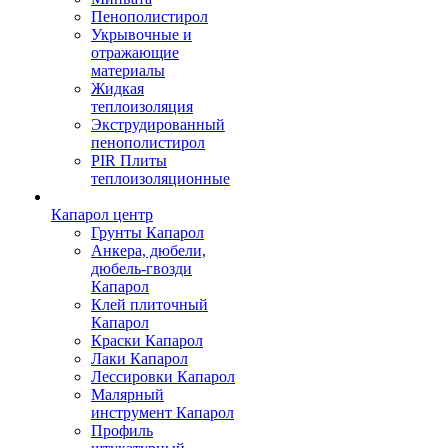
Пенополистирол
Укрывочные и
отражающие
материалы
Жидкая
теплоизоляция
Экструдированный
пенополистирол
PIR Плиты
теплоизоляционные
Капарол центр
Грунты Капарол
Анкера, дюбели,
дюбель-гвозди
Капарол
Клей плиточный
Капарол
Краски Капарол
Лаки Капарол
Лессировки Капарол
Малярный
инструмент Капарол
Профиль