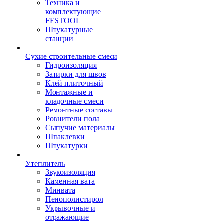
Техника и
комплектующие
FESTOOL
Штукатурные
станции
Сухие строительные смеси
Гидроизоляция
Затирки для швов
Клей плиточный
Монтажные и
кладочные смеси
Ремонтные составы
Ровнители пола
Сыпучие материалы
Шпаклевки
Штукатурки
Утеплитель
Звукоизоляция
Каменная вата
Минвата
Пенополистирол
Укрывочные и
отражающие