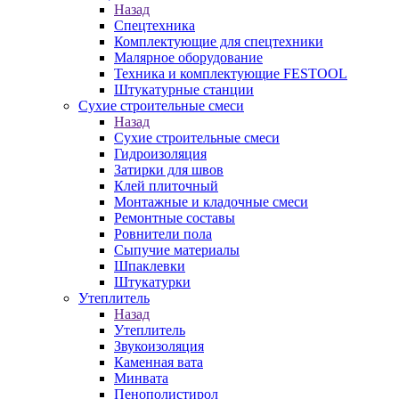
Назад
Спецтехника
Комплектующие для спецтехники
Малярное оборудование
Техника и комплектующие FESTOOL
Штукатурные станции
Сухие строительные смеси
Назад
Сухие строительные смеси
Гидроизоляция
Затирки для швов
Клей плиточный
Монтажные и кладочные смеси
Ремонтные составы
Ровнители пола
Сыпучие материалы
Шпаклевки
Штукатурки
Утеплитель
Назад
Утеплитель
Звукоизоляция
Каменная вата
Минвата
Пенополистирол