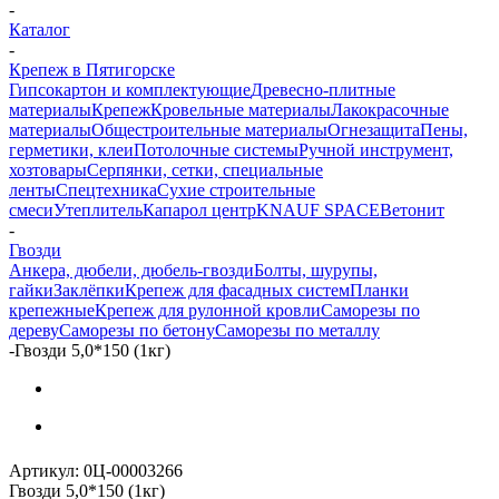
-
Каталог
-
Крепеж в Пятигорске
Гипсокартон и комплектующие
Древесно-плитные
материалы
Крепеж
Кровельные материалы
Лакокрасочные
материалы
Общестроительные материалы
Огнезащита
Пены,
герметики, клеи
Потолочные системы
Ручной инструмент,
хозтовары
Серпянки, сетки, специальные
ленты
Спецтехника
Сухие строительные
смеси
Утеплитель
Капарол центр
KNAUF SPACE
Ветонит
-
Гвозди
Анкера, дюбели, дюбель-гвозди
Болты, шурупы,
гайки
Заклёпки
Крепеж для фасадных систем
Планки
крепежные
Крепеж для рулонной кровли
Саморезы по
дереву
Саморезы по бетону
Саморезы по металлу
-
Гвозди 5,0*150 (1кг)
Артикул:
0Ц-00003266
Гвозди 5,0*150 (1кг)