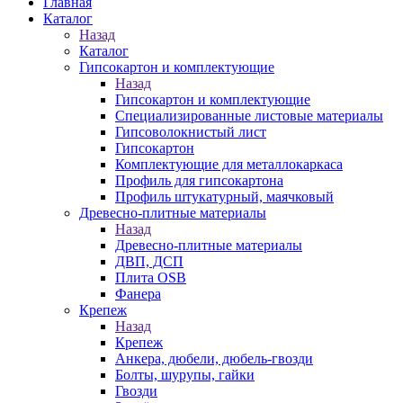
Главная
Каталог
Назад
Каталог
Гипсокартон и комплектующие
Назад
Гипсокартон и комплектующие
Специализированные листовые материалы
Гипсоволокнистый лист
Гипсокартон
Комплектующие для металлокаркаса
Профиль для гипсокартона
Профиль штукатурный, маячковый
Древесно-плитные материалы
Назад
Древесно-плитные материалы
ДВП, ДСП
Плита OSB
Фанера
Крепеж
Назад
Крепеж
Анкера, дюбели, дюбель-гвозди
Болты, шурупы, гайки
Гвозди