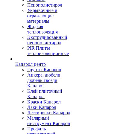
Пенополистирол
Укрывочные и
отражающие
материалы
Жидкая
теплоизоляция
Экструдированный
пенополистирол
PIR Плиты
теплоизоляционные
Капарол центр
Грунты Капарол
Анкера, дюбели,
дюбель-гвозди
Капарол
Клей плиточный
Капарол
Краски Капарол
Лаки Капарол
Лессировки Капарол
Малярный
инструмент Капарол
Профиль