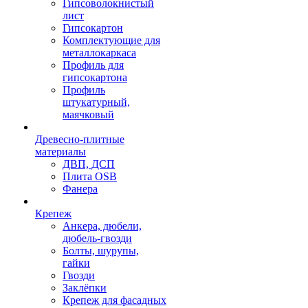
Гипсоволокнистый
лист
Гипсокартон
Комплектующие для
металлокаркаса
Профиль для
гипсокартона
Профиль
штукатурный,
маячковый
Древесно-плитные
материалы
ДВП, ДСП
Плита OSB
Фанера
Крепеж
Анкера, дюбели,
дюбель-гвозди
Болты, шурупы,
гайки
Гвозди
Заклёпки
Крепеж для фасадных