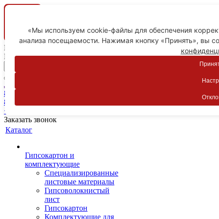
«Мы используем cookie-файлы для обеспечения коррект
анализа посещаемости. Нажимая кнопку «Принять», вы со
Ваш город
конфиденц
Пятигорск
Принят
Настр
Личный кабинет
8-800-775-59-89
Откло
8-800-775-59-89
+7 918 754-83-77
Заказать звонок
Каталог
Гипсокартон и
комплектующие
Специализированные
листовые материалы
Гипсоволокнистый
лист
Гипсокартон
Комплектующие для