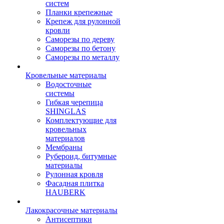
систем
Планки крепежные
Крепеж для рулонной
кровли
Саморезы по дереву
Саморезы по бетону
Саморезы по металлу
Кровельные материалы
Водосточные
системы
Гибкая черепица
SHINGLAS
Комплектующие для
кровельных
материалов
Мембраны
Рубероид, битумные
материалы
Рулонная кровля
Фасадная плитка
HAUBERK
Лакокрасочные материалы
Антисептики