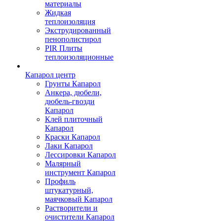
материалы
Жидкая
теплоизоляция
Экструдированный
пенополистирол
PIR Плиты
теплоизоляционные
Капарол центр
Грунты Капарол
Анкера, дюбели,
дюбель-гвозди
Капарол
Клей плиточный
Капарол
Краски Капарол
Лаки Капарол
Лессировки Капарол
Малярный
инструмент Капарол
Профиль
штукатурный,
маячковый Капарол
Растворители и
очистители Капарол