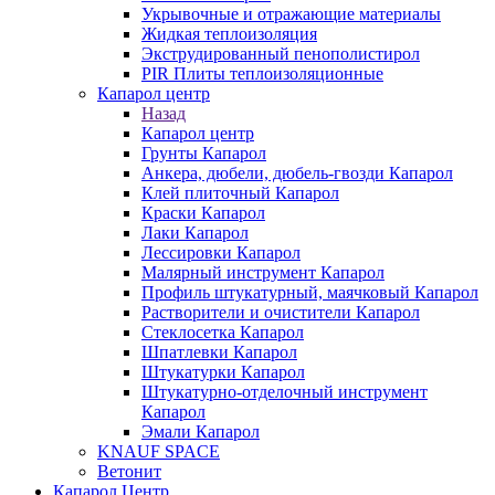
Укрывочные и отражающие материалы
Жидкая теплоизоляция
Экструдированный пенополистирол
PIR Плиты теплоизоляционные
Капарол центр
Назад
Капарол центр
Грунты Капарол
Анкера, дюбели, дюбель-гвозди Капарол
Клей плиточный Капарол
Краски Капарол
Лаки Капарол
Лессировки Капарол
Малярный инструмент Капарол
Профиль штукатурный, маячковый Капарол
Растворители и очистители Капарол
Cтеклосетка Капарол
Шпатлевки Капарол
Штукатурки Капарол
Штукатурно-отделочный инструмент
Капарол
Эмали Капарол
KNAUF SPACE
Ветонит
Капарол Центр