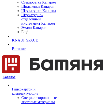
Cтеклосетка Капарол
Шпатлевки Капарол
Штукатурки Капарол
Штукатурно-
отделочный
инструмент Капарол
Эмали Капарол
Ещё
KNAUF SPACE
Ветонит
Каталог
Гипсокартон и
комплектующие
Специализированные
листовые материалы