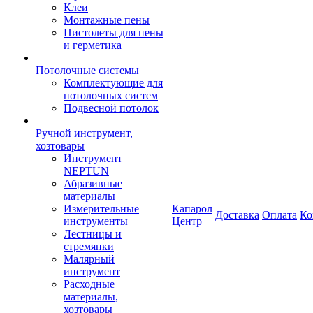
Клеи
Монтажные пены
Пистолеты для пены
и герметика
Потолочные системы
Комплектующие для
потолочных систем
Подвесной потолок
Ручной инструмент,
хозтовары
Инструмент
NEPTUN
Абразивные
материалы
Измерительные
Капарол
Доставка
Оплата
Ко
инструменты
Центр
Лестницы и
стремянки
Малярный
инструмент
Расходные
материалы,
хозтовары