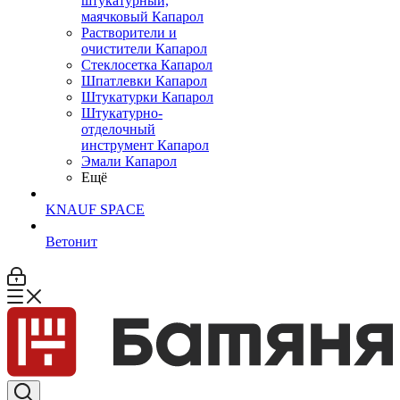
штукатурный,
маячковый Капарол
Растворители и
очистители Капарол
Cтеклосетка Капарол
Шпатлевки Капарол
Штукатурки Капарол
Штукатурно-
отделочный
инструмент Капарол
Эмали Капарол
Ещё
KNAUF SPACE
Ветонит