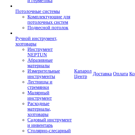
и герметика
Потолочные системы
Комплектующие для
потолочных систем
Подвесной потолок
Ручной инструмент,
хозтовары
Инструмент
NEPTUN
Абразивные
материалы
Измерительные
Капарол
Доставка
Оплата
Ко
инструменты
Центр
Лестницы и
стремянки
Малярный
инструмент
Расходные
материалы,
хозтовары
Садовый инструмент
и инвентарь
Столярно-слесарный