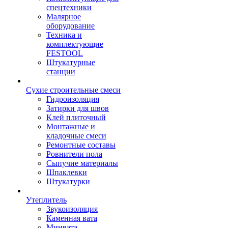
спецтехники
Малярное
оборудование
Техника и
комплектующие
FESTOOL
Штукатурные
станции
Сухие строительные смеси
Гидроизоляция
Затирки для швов
Клей плиточный
Монтажные и
кладочные смеси
Ремонтные составы
Ровнители пола
Сыпучие материалы
Шпаклевки
Штукатурки
Утеплитель
Звукоизоляция
Каменная вата
Минвата