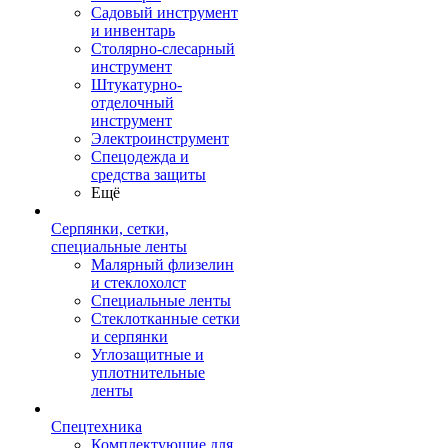
Садовый инструмент
и инвентарь
Столярно-слесарный
инструмент
Штукатурно-
отделочный
инструмент
Электроинструмент
Спецодежда и
средства защиты
Ещё
Серпянки, сетки,
специальные ленты
Малярный флизелин
и стеклохолст
Специальные ленты
Стеклотканные сетки
и серпянки
Углозащитные и
уплотнительные
ленты
Спецтехника
Комплектующие для