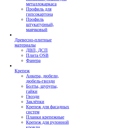
металлокаркаса
Профиль для
гипсокартона
Профиль
штукатурный,
маячковый
Древесно-плитные
материалы
ДВП, ДСП
Плита OSB
Фанера
Крепеж
Анкера, дюбели,
дюбель-гвозди
Болты, шурупы,
гайки
Гвозди
Заклёпки
Крепеж для фасадных
систем
Планки крепежные
Крепеж для рулонной
кровли