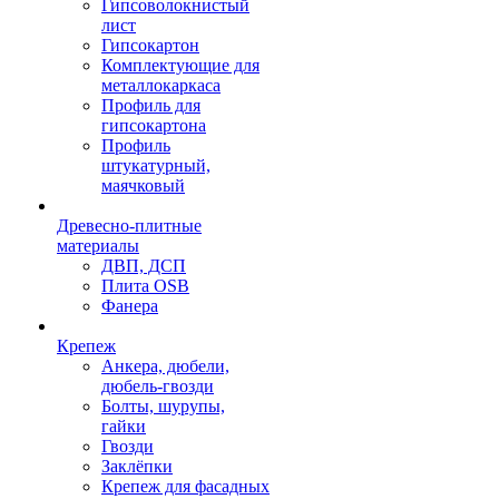
Гипсоволокнистый
лист
Гипсокартон
Комплектующие для
металлокаркаса
Профиль для
гипсокартона
Профиль
штукатурный,
маячковый
Древесно-плитные
материалы
ДВП, ДСП
Плита OSB
Фанера
Крепеж
Анкера, дюбели,
дюбель-гвозди
Болты, шурупы,
гайки
Гвозди
Заклёпки
Крепеж для фасадных