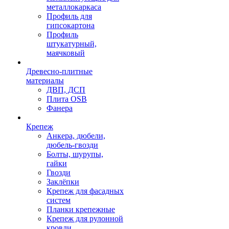
металлокаркаса
Профиль для
гипсокартона
Профиль
штукатурный,
маячковый
Древесно-плитные
материалы
ДВП, ДСП
Плита OSB
Фанера
Крепеж
Анкера, дюбели,
дюбель-гвозди
Болты, шурупы,
гайки
Гвозди
Заклёпки
Крепеж для фасадных
систем
Планки крепежные
Крепеж для рулонной
кровли