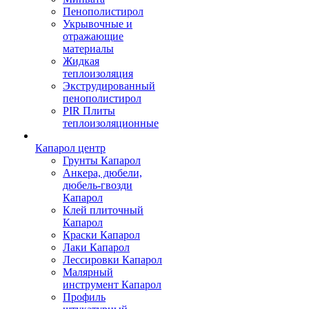
Пенополистирол
Укрывочные и
отражающие
материалы
Жидкая
теплоизоляция
Экструдированный
пенополистирол
PIR Плиты
теплоизоляционные
Капарол центр
Грунты Капарол
Анкера, дюбели,
дюбель-гвозди
Капарол
Клей плиточный
Капарол
Краски Капарол
Лаки Капарол
Лессировки Капарол
Малярный
инструмент Капарол
Профиль