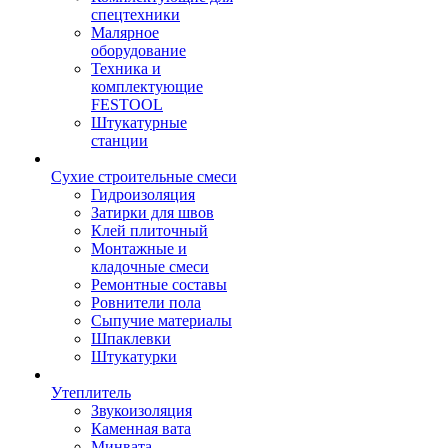
спецтехники
Малярное
оборудование
Техника и
комплектующие
FESTOOL
Штукатурные
станции
Сухие строительные смеси
Гидроизоляция
Затирки для швов
Клей плиточный
Монтажные и
кладочные смеси
Ремонтные составы
Ровнители пола
Сыпучие материалы
Шпаклевки
Штукатурки
Утеплитель
Звукоизоляция
Каменная вата
Минвата