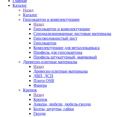
Главная
Каталог
Назад
Каталог
Гипсокартон и комплектующие
Назад
Гипсокартон и комплектующие
Специализированные листовые материалы
Гипсоволокнистый лист
Гипсокартон
Комплектующие для металлокаркаса
Профиль для гипсокартона
Профиль штукатурный, маячковый
Древесно-плитные материалы
Назад
Древесно-плитные материалы
ДВП, ДСП
Плита OSB
Фанера
Крепеж
Назад
Крепеж
Анкера, дюбели, дюбель-гвозди
Болты, шурупы, гайки
Гвозди