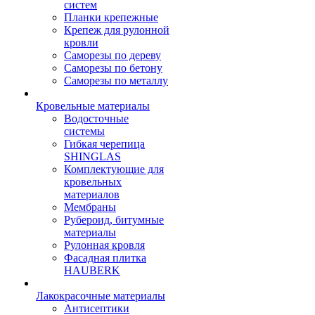
систем
Планки крепежные
Крепеж для рулонной
кровли
Саморезы по дереву
Саморезы по бетону
Саморезы по металлу
Кровельные материалы
Водосточные
системы
Гибкая черепица
SHINGLAS
Комплектующие для
кровельных
материалов
Мембраны
Рубероид, битумные
материалы
Рулонная кровля
Фасадная плитка
HAUBERK
Лакокрасочные материалы
Антисептики