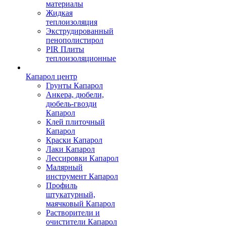
материалы
Жидкая
теплоизоляция
Экструдированный
пенополистирол
PIR Плиты
теплоизоляционные
Капарол центр
Грунты Капарол
Анкера, дюбели,
дюбель-гвозди
Капарол
Клей плиточный
Капарол
Краски Капарол
Лаки Капарол
Лессировки Капарол
Малярный
инструмент Капарол
Профиль
штукатурный,
маячковый Капарол
Растворители и
очистители Капарол