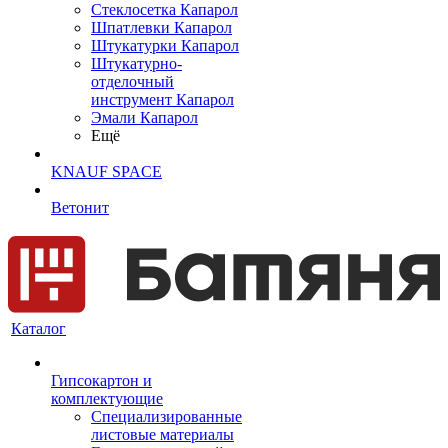
Cтеклосетка Капарол
Шпатлевки Капарол
Штукатурки Капарол
Штукатурно-
отделочный
инструмент Капарол
Эмали Капарол
Ещё
KNAUF SPACE
Ветонит
Каталог
Гипсокартон и
комплектующие
Специализированные
листовые материалы