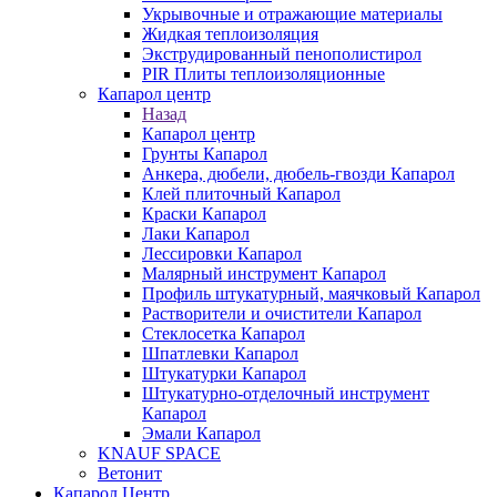
Укрывочные и отражающие материалы
Жидкая теплоизоляция
Экструдированный пенополистирол
PIR Плиты теплоизоляционные
Капарол центр
Назад
Капарол центр
Грунты Капарол
Анкера, дюбели, дюбель-гвозди Капарол
Клей плиточный Капарол
Краски Капарол
Лаки Капарол
Лессировки Капарол
Малярный инструмент Капарол
Профиль штукатурный, маячковый Капарол
Растворители и очистители Капарол
Cтеклосетка Капарол
Шпатлевки Капарол
Штукатурки Капарол
Штукатурно-отделочный инструмент
Капарол
Эмали Капарол
KNAUF SPACE
Ветонит
Капарол Центр