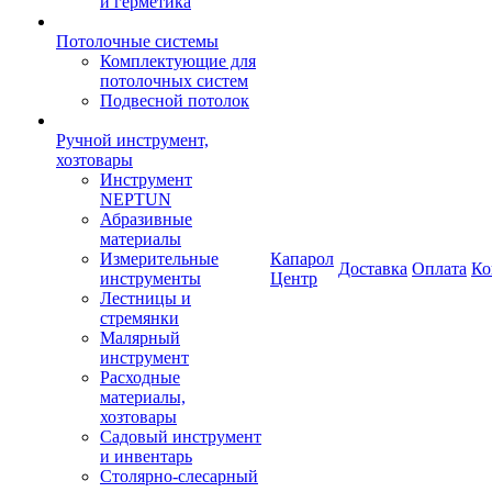
и герметика
Потолочные системы
Комплектующие для
потолочных систем
Подвесной потолок
Ручной инструмент,
хозтовары
Инструмент
NEPTUN
Абразивные
материалы
Измерительные
Капарол
Доставка
Оплата
Ко
инструменты
Центр
Лестницы и
стремянки
Малярный
инструмент
Расходные
материалы,
хозтовары
Садовый инструмент
и инвентарь
Столярно-слесарный