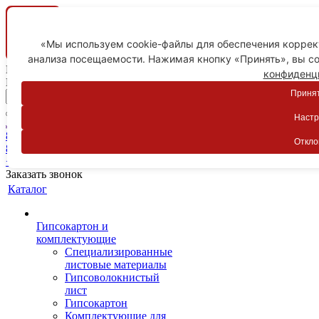
«Мы используем cookie-файлы для обеспечения коррект
анализа посещаемости. Нажимая кнопку «Принять», вы со
Ваш город
конфиденц
Пятигорск
Принят
Настр
Личный кабинет
8-800-775-59-89
Откло
8-800-775-59-89
+7 918 754-83-77
Заказать звонок
Каталог
Гипсокартон и
комплектующие
Специализированные
листовые материалы
Гипсоволокнистый
лист
Гипсокартон
Комплектующие для