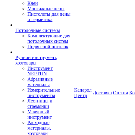
Клеи
Монтажные пены
Пистолеты для пены
и герметика
Потолочные системы
Комплектующие для
потолочных систем
Подвесной потолок
Ручной инструмент,
хозтовары
Инструмент
NEPTUN
Абразивные
материалы
Измерительные
Капарол
Доставка
Оплата
Ко
инструменты
Центр
Лестницы и
стремянки
Малярный
инструмент
Расходные
материалы,
хозтовары