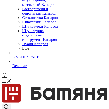
штукатурный,
маячковый Капарол
Растворители и
очистители Капарол
Cтеклосетка Капарол
Шпатлевки Капарол
Штукатурки Капарол
Штукатурно-
отделочный
инструмент Капарол
Эмали Капарол
Ещё
KNAUF SPACE
Ветонит