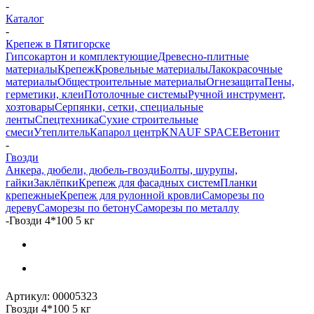
-
Каталог
-
Крепеж в Пятигорске
Гипсокартон и комплектующие
Древесно-плитные
материалы
Крепеж
Кровельные материалы
Лакокрасочные
материалы
Общестроительные материалы
Огнезащита
Пены,
герметики, клеи
Потолочные системы
Ручной инструмент,
хозтовары
Серпянки, сетки, специальные
ленты
Спецтехника
Сухие строительные
смеси
Утеплитель
Капарол центр
KNAUF SPACE
Ветонит
-
Гвозди
Анкера, дюбели, дюбель-гвозди
Болты, шурупы,
гайки
Заклёпки
Крепеж для фасадных систем
Планки
крепежные
Крепеж для рулонной кровли
Саморезы по
дереву
Саморезы по бетону
Саморезы по металлу
-
Гвозди 4*100 5 кг
Артикул:
00005323
Гвозди 4*100 5 кг