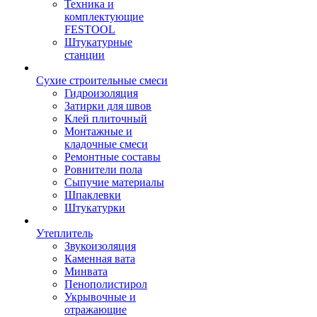
Техника и
комплектующие
FESTOOL
Штукатурные
станции
Сухие строительные смеси
Гидроизоляция
Затирки для швов
Клей плиточный
Монтажные и
кладочные смеси
Ремонтные составы
Ровнители пола
Сыпучие материалы
Шпаклевки
Штукатурки
Утеплитель
Звукоизоляция
Каменная вата
Минвата
Пенополистирол
Укрывочные и
отражающие