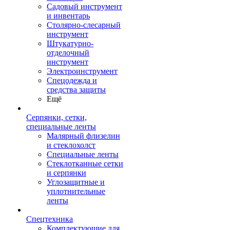
Садовый инструмент
и инвентарь
Столярно-слесарный
инструмент
Штукатурно-
отделочный
инструмент
Электроинструмент
Спецодежда и
средства защиты
Ещё
Серпянки, сетки,
специальные ленты
Малярный флизелин
и стеклохолст
Специальные ленты
Стеклотканные сетки
и серпянки
Углозащитные и
уплотнительные
ленты
Спецтехника
Комплектующие для