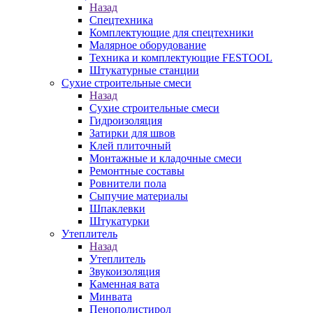
Назад
Спецтехника
Комплектующие для спецтехники
Малярное оборудование
Техника и комплектующие FESTOOL
Штукатурные станции
Сухие строительные смеси
Назад
Сухие строительные смеси
Гидроизоляция
Затирки для швов
Клей плиточный
Монтажные и кладочные смеси
Ремонтные составы
Ровнители пола
Сыпучие материалы
Шпаклевки
Штукатурки
Утеплитель
Назад
Утеплитель
Звукоизоляция
Каменная вата
Минвата
Пенополистирол